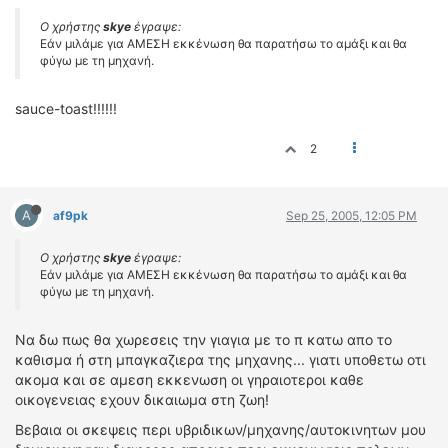
Ο χρήστης
skye
έγραψε:
Εάν μιλάμε για ΑΜΕΣΗ εκκένωση θα παρατήσω το αμάξι και θα
φύγω με τη μηχανή.
sauce-toast!!!!!!
2
A
af9pk
Sep 25, 2005, 12:05 PM
Ο χρήστης
skye
έγραψε:
Εάν μιλάμε για ΑΜΕΣΗ εκκένωση θα παρατήσω το αμάξι και θα
φύγω με τη μηχανή.
Να δω πως θα χωρεσεις την γιαγια με το π κατω απο το
καθισμα ή στη μπαγκαζιερα της μηχανης... γιατι υποθετω οτι
ακομα και σε αμεση εκκενωση οι γηραιοτεροι καθε
οικογενειας εχουν δικαιωμα στη ζωη!
Βεβαια οι σκεψεις περι υβριδικων/μηχανης/αυτοκινητων μου