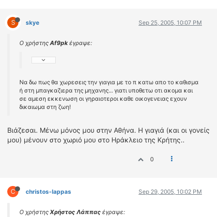
S
skye
Sep 25, 2005, 10:07 PM
Ο χρήστης
Af9pk
έγραψε:
Να δω πως θα χωρεσεις την γιαγια με το π κατω απο το καθισμα
ή στη μπαγκαζιερα της μηχανης... γιατι υποθετω οτι ακομα και
σε αμεση εκκενωση οι γηραιοτεροι καθε οικογενειας εχουν
δικαιωμα στη ζωη!
Βιάζεσαι. Μένω μόνος μου στην Αθήνα. Η γιαγιά (και οι γονείς
μου) μένουν στο χωριό μου στο Ηράκλειο της Κρήτης..
0
C
christos-lappas
Sep 29, 2005, 10:02 PM
Ο χρήστης
Χρήστος Λάππας
έγραψε: