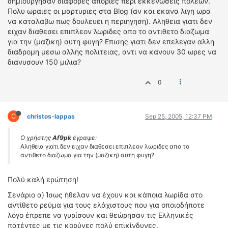
δημιουργησαν διαφορες αποριες περι εκκενωσεις πολεων.
Πολυ ωραιες οι μαρτυριες στα Blog (αν και εκανα λιγη ωρα
να καταλαβω πως δουλευει η περιηγηση). Αληθεια γιατι δεν
ειχαν διαθεσει επιπλεον λωριδες απο το αντιθετο διαζωμα
για την (μαζικη) αυτη φυγη? Επισης γιατι δεν επελεγαν αλλη
διαδρομη μεσω αλλης πολιτειας, αντι να κανουν 30 ωρες να
διανυσουν 150 μιλια?
0
C
christos-lappas
Sep 25, 2005, 12:37 PM
Ο χρήστης
Af9pk
έγραψε:
Αληθεια γιατι δεν ειχαν διαθεσει επιπλεον λωριδες απο το
αντιθετο διαζωμα για την (μαζικη) αυτη φυγη?
Πολύ καλή ερώτηση!
Σενάριο α) Ίσως ήθελαν να έχουν και κάποια λωρίδα στο
αντίθετο ρεύμα για τους ελάχιστους που για οποιοδήποτε
λόγο έπρεπε να γυρίσουν και θεώρησαν τις Ελληνικές
πατέντες με τις κορύνες πολύ επικίνδυνες.