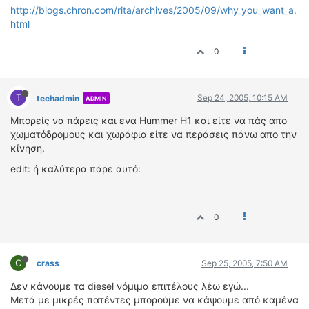
ΟΔΗΓΟΥΜΕ
http://blogs.chron.com/rita/archives/2005/09/why_you_want_a.
html
ΕΠΙΚΑΙΡΟΤΗΤΑ
ΑΓΩΝΕΣ
0
CLASSIC
ΑΡΧΕΙΟ ΤΕΥΧΩΝ
T
Sep 24, 2005, 10:15 AM
techadmin
ADMIN
Μπορείς να πάρεις και ενα Hummer H1 και είτε να πάς απο
χωματόδρομους και χωράφια είτε να περάσεις πάνω απο την
κίνηση.
edit: ή καλύτερα πάρε αυτό:
0
C
crass
Sep 25, 2005, 7:50 AM
Δεν κάνουμε τα diesel νόμιμα επιτέλους λέω εγώ...
Μετά με μικρές πατέντες μπορούμε να κάψουμε από καμένα