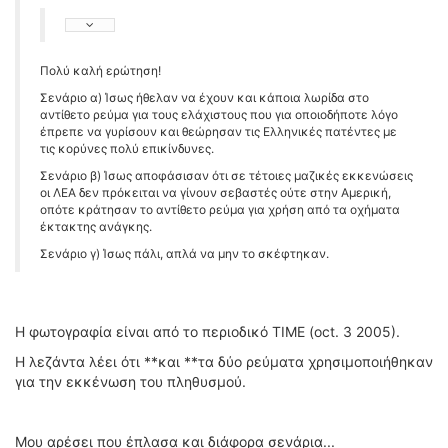
Πολύ καλή ερώτηση!
Σενάριο α) Ίσως ήθελαν να έχουν και κάποια λωρίδα στο
αντίθετο ρεύμα για τους ελάχιστους που για οποιοδήποτε λόγο
έπρεπε να γυρίσουν και θεώρησαν τις Ελληνικές πατέντες με
τις κορύνες πολύ επικίνδυνες.
Σενάριο β) Ίσως αποφάσισαν ότι σε τέτοιες μαζικές εκκενώσεις
οι ΛΕΑ δεν πρόκειται να γίνουν σεβαστές ούτε στην Αμερική,
οπότε κράτησαν το αντίθετο ρεύμα για χρήση από τα οχήματα
έκτακτης ανάγκης.
Σενάριο γ) Ίσως πάλι, απλά να μην το σκέφτηκαν.
Η φωτογραφία είναι από το περιοδικό TIME (oct. 3 2005).
Η λεζάντα λέει ότι **και **τα δύο ρεύματα χρησιμοποιήθηκαν
για την εκκένωση του πληθυσμού.
Μου αρέσει που έπλασα και διάφορα σενάρια...