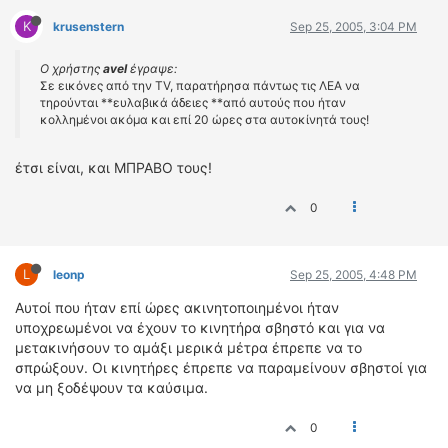
K
krusenstern
Sep 25, 2005, 3:04 PM
Ο χρήστης
avel
έγραψε:
Σε εικόνες από την TV, παρατήρησα πάντως τις ΛΕΑ να
τηρούνται **ευλαβικά άδειες **από αυτούς που ήταν
κολλημένοι ακόμα και επί 20 ώρες στα αυτοκίνητά τους!
έτσι είναι, και ΜΠΡΑΒΟ τους!
0
L
leonp
Sep 25, 2005, 4:48 PM
Αυτοί που ήταν επί ώρες ακινητοποιημένοι ήταν
υποχρεωμένοι να έχουν το κινητήρα σβηστό και για να
μετακινήσουν το αμάξι μερικά μέτρα έπρεπε να το
σπρώξουν. Οι κινητήρες έπρεπε να παραμείνουν σβηστοί για
να μη ξοδέψουν τα καύσιμα.
0