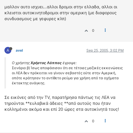
μαλλον αυτο ισχυει...αλλοι δρομοι στην ελλαδα, αλλοι οι
κλειστοι αυτοκινητοδρομοι στην αμερικη (με διαφορους
συνδυασμους με γεφυρες κλπ)
0
A
avel
Sep 25, 2005, 3:02 PM
Ο χρήστης
Χρήστος Λάππας
έγραψε:
Σενάριο β) Ίσως αποφάσισαν ότι σε τέτοιες μαζικές εκκενώσεις
οι ΛΕΑ δεν πρόκειται να γίνουν σεβαστές ούτε στην Αμερική,
οπότε κράτησαν το αντίθετο ρεύμα για χρήση από τα οχήματα
έκτακτης ανάγκης.
Σε εικόνες από την TV, παρατήρησα πάντως τις ΛΕΑ να
τηρούνται **ευλαβικά άδειες **από αυτούς που ήταν
κολλημένοι ακόμα και επί 20 ώρες στα αυτοκίνητά τους!
0