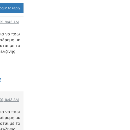
ΟΔΟΙΠΟΡΙΚΑ
og in to reply
VIDEO
09, 9:43 AM
4TTV
για να παω
ΝΕΑ ΜΟΝΤΕΛΑ
ιαδρομη με
ΑΓΩΝΕΣ
ατσι με το
CANDID CAMERA
βενζινης
ΤΕΧΝΟΛΟΓΙΑ
ΕΙΔΗΣΕΙΣ – ΠΑΡΟΥΣΙΑΣΕΙΣ
ΛΕΞΙΚΟ
ΠΕΡΙΒΑΛΛΟΝ
ΔΟΚΙΜΕΣ – ΠΑΡΟΥΣΙΑΣΕΙΣ
09, 9:43 AM
ΕΙΔΗΣΕΙΣ
για να παω
ιαδρομη με
ΑΓΩΝΕΣ
ατσι με το
FORMULA 1
βενζινης