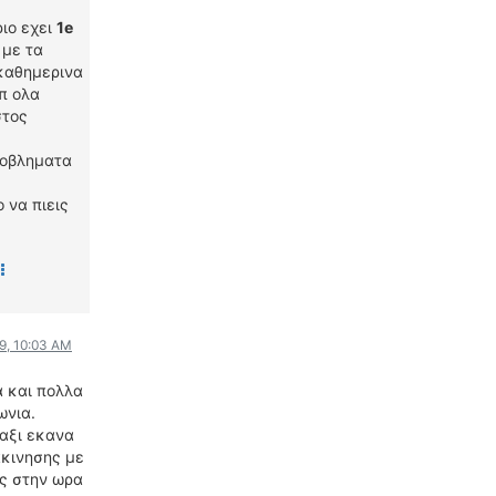
ριο εχει
ΟΔΗΓΟΥΜΕ
1e
 με τα
ΕΠΙΚΑΙΡΟΤΗΤΑ
 καθημερινα
ΑΓΩΝΕΣ
π ολα
CLASSIC
στος
ροβληματα
ΑΡΧΕΙΟ ΤΕΥΧΩΝ
 να πιεις
9, 10:03 AM
α και πολλα
ωνια.
μαξι εκανα
ακινησης με
ως στην ωρα