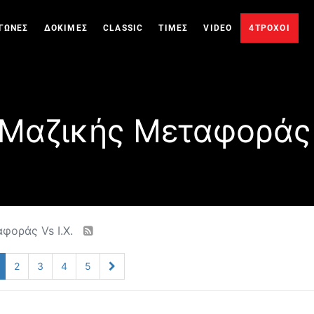
ΓΩΝΕΣ
ΔΟΚΙΜΕΣ
CLASSIC
ΤΙΜΕΣ
VIDEO
4ΤΡΟΧΟΙ
Μαζικής Μεταφοράς V
φοράς Vs Ι.Χ.
2
3
4
5