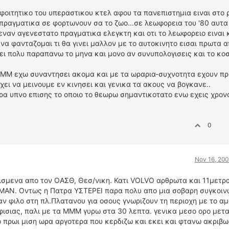
 φοιτητικο του υπεραστικου κτελ αφου τα πανεπιστημια ειναι στο 
 πραγματικα σε φορτωνουν σα το ζωο...σε λεωφορεια του '80 αυτα
 εναν αγενεστατο πραγματικα ελεγκτη και οτι το λεωφορειο ειναι
α φανταζομαι τι θα γινει μαλλον με το αυτοκινητο εισαι πρωτα α
νει πολυ παραπανω το μηνα και μονο αν συνυπολογισεις και το κο
 ΜΜΜ εχω συναντησει ακομα και με τα ωραρια-συχνοτητα εχουν π
χει να μεινουμε εν κινησει και γενικα τα ακους να βογκανε..
ρα υπνο επισης το οποιο το θεωρω σημαντικοτατο ενω εχεις χρονο
0
Nov 16, 200
ρισμενα απο τον ΟΑΣΘ, Θεσ/νικη. Κατι VOLVO αρθρωτα και 11μετρ
MAN. Οντως η Πατρα ΥΣΤΕΡΕΙ παρα πολυ απο μια σοβαρη συγκοιν
αν φιλο στη πλ.Πλατανου για οσους γνωριζουν τη περιοχη με το α
φισιας, παλι με τα ΜΜΜ γυρω στα 30 λεπτα. γενικα μεσο ορο μετ
ο πρωι μιση ωρα αργοτερα που κερδιζω και εκει και φτανω ακριβ