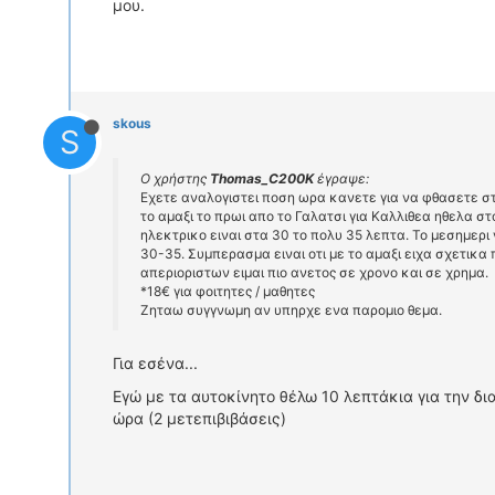
μου.
skous
S
Ο χρήστης
Thomas_C200K
έγραψε:
Εχετε αναλογιστει ποση ωρα κανετε για να φθασετε σ
το αμαξι το πρωι απο το Γαλατσι για Καλλιθεα ηθελα σ
ηλεκτρικο ειναι στα 30 το πολυ 35 λεπτα. Το μεσημερι
30-35. Συμπερασμα ειναι οτι με το αμαξι ειχα σχετικ
απεριοριστων ειμαι πιο ανετος σε χρονο και σε χρημα.
*18€ για φοιτητες / μαθητες
Ζηταω συγγνωμη αν υπηρχε ενα παρομιο θεμα.
Για εσένα...
Εγώ με τα αυτοκίνητο θέλω 10 λεπτάκια για την δ
ώρα (2 μετεπιβιβάσεις)