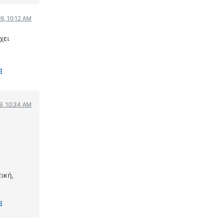
9, 10:12 AM
χει
9, 10:34 AM
ική,