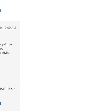
9, 10:09 AM
σχολη με
τον
 τα ΜΜΜ
α
ΜΜΕ θέλω 1