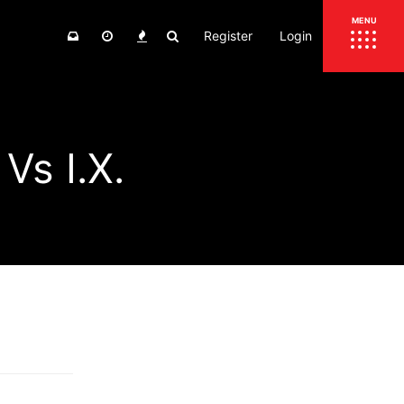
Register
Login
ΕΠΙΚΑΙΡΟΤΗΤΑ
MENU
ΕΛΛΑΔΑ
ΚΟΣΜΟΣ
s Ι.Χ.
ΤΙΜΕΣ
ΕΚΘΕΣΕΙΣ
ΕΚΔΗΛΩΣΕΙΣ 4Τ
ΣΥΝΕΝΤΕΥΞΕΙΣ
4ΤΡΟΧΟΙ
ΔΟΚΙΜΕΣ
TEST
ΣΥΓΚΡΙΣΗ
ΠΑΡΟΥΣΙΑΣΕΙΣ
ΣΥΓΚΡΙΤΙΚΕΣ ΔΟΚΙΜΕΣ
ΑΓΩΝΙΣΤΙΚΕΣ ΓΝΩΡΙΜΙΕΣ
ΔΟΚΙΜΕΣ ΕΛΑΣΤΙΚΩΝ
ΕΙΔΙΚΕΣ ΔΙΑΔΡΟΜΕΣ