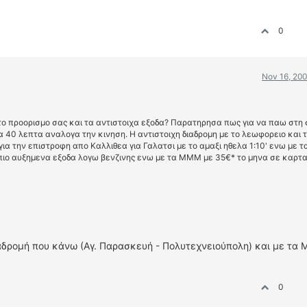
0
Nov 16, 200
το προορισμο σας και τα αντιστοιχα εξοδα? Παρατηρησα πως για να παω στη 
τα 40 λεπτα αναλογα την κινηση. Η αντιστοιχη διαδρομη με το λεωφορειο και 
 για την επιστροφη απο Καλλιθεα για Γαλατσι με το αμαξι ηθελα 1:10' ενω με
α πιο αυξημενα εξοδα λογω βενζινης ενω με τα ΜΜΜ με 35€* το μηνα σε καρτ
ιαδρομή που κάνω (Αγ. Παρασκευή - Πολυτεχνειούπολη) και με τα 
0