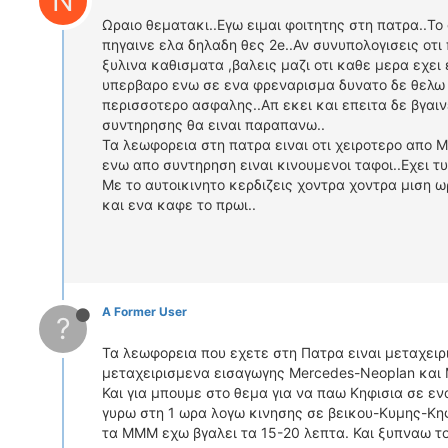
N
Ωραιο θεματακι..Εγω ειμαι φοιτητης στη πατρα..Το
πηγαινε ελα δηλαδη θες 2e..Αν συνυπολογισεις οτι
ξυλινα καθισματα ,βαλεις μαζι οτι καθε μερα εχει
υπερβαρο ενω σε ενα φρεναρισμα δυνατο δε θελω ν
περισσοτερο ασφαλης..Απ εκει και επειτα δε βγαι
συντηρησης θα ειναι παραπανω..
Τα λεωφορεια στη πατρα ειναι οτι χειροτερο απο
ενω απο συντηρηση ειναι κινουμενοι ταφοι..Εχει τυ
Με το αυτοικινητο κερδιζεις χοντρα χοντρα μιση ω
και ενα καφε το πρωι..
A Former User
?
Τα λεωφορεια που εχετε στη Πατρα ειναι μεταχει
μεταχειρισμενα εισαγωγης Mercedes-Neoplan και 
Και για μπουμε στο θεμα για να παω Κηφισια σε εν
γυρω στη 1 ωρα λογω κινησης σε βεικου-Κυμης-Κη
τα ΜΜΜ εχω βγαλει τα 15-20 λεπτα. Και ξυπναω τ