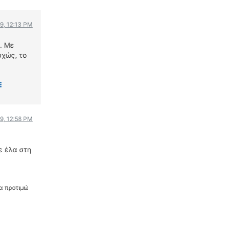
9, 12:13 PM
. Με
υχώς, το
9, 12:58 PM
ε έλα στη
τα προτιμώ