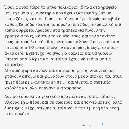
Όσον αφορά τώρα τα μπλε παλικάρια…δίπλα στο γραφείο
μου έχει ένα γυμναστήριο που έχει εξωτερικό χώρο με
τραπεζάκια, κάτι σε fitness-café να πούμε. Χωρίς υπερβολή,
κάθε εβδομάδα γίνεται πασαρέλα από Ζδες, περιπολικά και
λοιπό συρφετό. Αράζουν στα τραπεζάκια πίνουν την
φραπεδιά τους, κάνουν το καμάκι τους και την πλακίτσα
τους με τους λοιπούς θαμώνες του εν λόγο fitness-café και
ύστερα από 1-2 ώρες φεύγουν σαν κύριοι, ίσως για κάποιο
άλλο café. Έχει τύχει να βγω για δουλειά και να γυρίσω
ύστερα από 3 ώρες και αυτοί να έχουν γίνει ένα με τις
καρέκλες.
Α! καμιά φορά κάνουν και αστειάκια με τις ντουντούκες,
φτάνουν απ’έξω και φωνάζουν στους μέσα ατάκες του στυλ
''βγες έξω ρε μ@λ@κ@ μη σε…'' και γίνεται ο σχετικός
χαβαλές και όλοι περνάνε μια χαραααα.
Δεν μου αρέσει να γενικεύω πράγματα και καταστάσεις,
σίγουρα έχω πέσει και σε σωστούς και επαγγελματίες, αλλά
δυστυχώς μέχρι στιγμής αυτοί είναι η πολύ μικρή εξαίρεση
στον κανόνα.
0