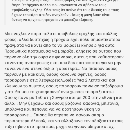
άκρη. Υπάρχουν πολλοί που αρνούνται να σβήσουν τους
προβολείς ομίχλης. Όλοι τους θα πούνε ότι τους δικούς τους τους
έχουν τσεκάροι και δεν ενοχλούν... Ίσως η μόνη λύση είναι
όντως να αρχίσει η τροχαία να μοιράζει κλήσεις.
Mε ενοχλουν παρα πολυ οι προβολεις ομιχλης και πολλες
φορες, αλλα δυστηχως η τροχαια εχει πολυ σημαντικοτερα
πραγματα να κανει απο το να μοιραζει κλησεις για αυτο.
Προσωπικα προτιμουσα να μοιραζει κλησεις σε αυτους που
περνανε ολη την ουρα σε φαναρια, αυτους που καθυστερουν
κανοντας αναστροφες εκει που δεν επιτρεπεται για να μην
κανουνε ενα στενο δεξια η αριστερα... Να πιασουν οσους
περνουν με κοκκινο, οσους κανουνε σφηνες, οσους
παρκαρουνε στις λεοφωρειολωριδες 'για 2 λεπτακια' και
κλεινουν το συμπαν, οσους παρκαρουν πανω σε πεζοδρομια
γιατι 'θα μου το χτυπησουνε' ενω χωραει το αμαξι κατω,
Οσους πανε με 150 στη Συγγρου και με 200 στην εθνικη και
αλλα... Μην ξεχασω και οσους βαζουνε κασονια, μπιτονια,
μπαλονια και πεπονια για να κρατησουν θεση να
παρκαρουνε... Επισης θα επρεπε να κανουν ακομα
περισσοτερα Αλκοολ, και να αλλαξουνε τον αδοξαστο στους
ταξιτζηδες στα προστιμα, μεχρι να γινουν οδηγοι και οχι