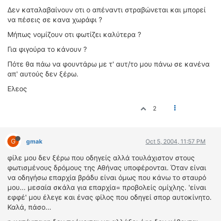
ΟΔΗΓΟΥΜΕ
Δεν καταλαβαίνουν οτι ο απέναντι στραβώνεται και μπορεί
ΕΠΙΚΑΙΡΟΤΗΤΑ
να πέσεις σε κανα χωράφι ?
ΑΓΩΝΕΣ
Μήπως νομίζουν οτι φωτίζει καλύτερα ?
CLASSIC
Για φιγούρα το κάνουν ?
Πότε θα πάω να φουντάρω με τ' αυτ/το μου πάνω σε κανένα
ΑΡΧΕΙΟ ΤΕΥΧΩΝ
απ' αυτούς δεν ξέρω.
Ελεος
2
G
gmak
Oct 5, 2004, 11:57 PM
φίλε μου δεν ξέρω που οδηγείς αλλά τουλάχιστον στους
φωτισμένους δρόμους της Αθήνας υποφέρονται. Όταν είναι
να οδηγήσω επαρχία βράδυ είναι όμως που κάνω το σταυρό
μου... μεσαία σκάλα για επαρχία= προβολείς ομίχλης. 'είναι
εφφέ' μου έλεγε και ένας φίλος που οδηγεί σπορ αυτοκίνητο.
Καλά, πάσο...