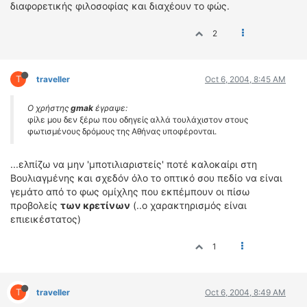
διαφορετικής φιλοσοφίας και διαχέουν το φώς.
2
T
traveller
Oct 6, 2004, 8:45 AM
Ο χρήστης
gmak
έγραψε:
φίλε μου δεν ξέρω που οδηγείς αλλά τουλάχιστον στους
φωτισμένους δρόμους της Αθήνας υποφέρονται.
...ελπίζω να μην 'μποτιλιαριστείς' ποτέ καλοκαίρι στη
Βουλιαγμένης και σχεδόν όλο το οπτικό σου πεδίο να είναι
γεμάτο από το φως ομίχλης που εκπέμπουν οι πίσω
προβολείς
των κρετίνων
(..ο χαρακτηρισμός είναι
επιεικέστατος)
1
T
traveller
Oct 6, 2004, 8:49 AM