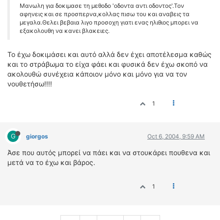
Mανωλη για δοκιμασε τη μεθοδο 'οδοντα αντι οδοντος'.Τον
αφηνεις και σε προσπερνα,κολλας πισω του και αναβεις τα
μεγαλα.Θελει βεβαια λιγο προσοχη γιατι ενας ηλιθιος μπορει να
εξακολουθη να κανει βλακειες.
Το έχω δοκιμάσει και αυτό αλλά δεν έχει αποτέλεσμα καθώς
και το στράβωμα το είχα φάει και φυσικά δεν έχω σκοπό να
ακολουθώ συνέχεια κάποιον μόνο και μόνο για να τον
νουθετήσω!!!!
1
G
giorgos
Oct 6, 2004, 9:59 AM
Άσε που αυτός μπορεί να πάει και να στουκάρει πουθενα και
μετά να το έχω και βάρος.
1