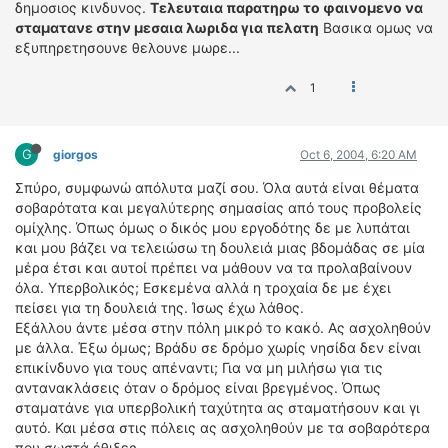
δημοσιος κινδυνος.
Τελευταια παρατηρω το φαινομενο να
σταματανε στην μεσαια λωριδα για πελατη
Βασικα ομως να
εξυπηρετησουνε θελουνε μωρε...
1
G
giorgos
Oct 6, 2004, 6:20 AM
Σπύρο, συμφωνώ απόλυτα μαζί σου. Όλα αυτά είναι θέματα
σοβαρότατα και μεγαλύτερης σημασίας από τους προβολείς
ομίχλης. Όπως όμως ο δικός μου εργοδότης δε με λυπάται
και μου βάζει να τελειώσω τη δουλειά μιας βδομάδας σε μία
μέρα έτσι και αυτοί πρέπει να μάθουν να τα προλαβαίνουν
όλα. Υπερβολικός; Εσκεμένα αλλά η τροχαία δε με έχει
πείσει για τη δουλειά της. Ίσως έχω λάθος.
Εξάλλου άντε μέσα στην πόλη μικρό το κακό. Ας ασχοληθούν
με άλλα. Έξω όμως; Βράδυ σε δρόμο χωρίς νησίδα δεν είναι
επικίνδυνο για τους απέναντι; Για να μη μιλήσω για τις
αντανακλάσεις όταν ο δρόμος είναι βρεγμένος. Όπως
σταματάνε για υπερβολική ταχύτητα ας σταματήσουν και γι
αυτό. Και μέσα στις πόλεις ας ασχοληθούν με τα σοβαρότερα
που σωστά έθιξες.