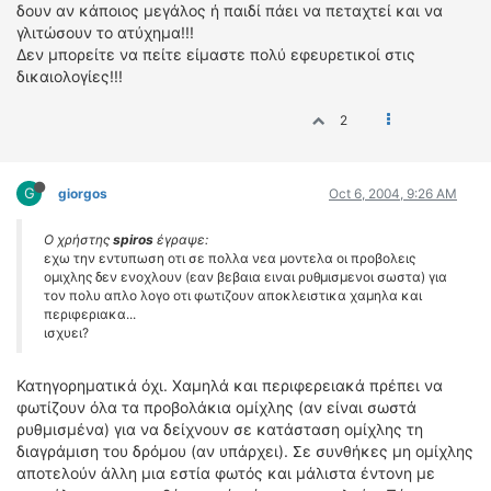
δουν αν κάποιος μεγάλος ή παιδί πάει να πεταχτεί και να
γλιτώσουν το ατύχημα!!!
Δεν μπορείτε να πείτε είμαστε πολύ εφευρετικοί στις
δικαιολογίες!!!
2
G
giorgos
Oct 6, 2004, 9:26 AM
Ο χρήστης
spiros
έγραψε:
εχω την εντυπωση οτι σε πολλα νεα μοντελα οι προβολεις
ομιχλης δεν ενοχλουν (εαν βεβαια ειναι ρυθμισμενοι σωστα) για
τον πολυ απλο λογο οτι φωτιζουν αποκλειστικα χαμηλα και
περιφεριακα...
ισχυει?
Κατηγορηματικά όχι. Χαμηλά και περιφερειακά πρέπει να
φωτίζουν όλα τα προβολάκια ομίχλης (αν είναι σωστά
ρυθμισμένα) για να δείχνουν σε κατάσταση ομίχλης τη
διαγράμιση του δρόμου (αν υπάρχει). Σε συνθήκες μη ομίχλης
αποτελούν άλλη μια εστία φωτός και μάλιστα έντονη με