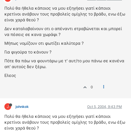
ΔΙΕΘΝΕΙΣ ΑΓΩΝΕΣ
Πολύ θα ήθελα κάποιος να μου εξηγήσει γιατί κάποιοι
κρετίνοι ανάβουν τους προβολείς ομίχλης το βράδυ, ενω έξω
ΕΛΛΗΝΙΚΟΙ ΑΓΩΝΕΣ
είναι χαρά θεού ?
ΤΙΜΕΣ
Δεν καταλαβαίνουν οτι ο απέναντι στραβώνεται και μπορεί
να πέσεις σε κανα χωράφι ?
4T CLASSIC
Μήπως νομίζουν οτι φωτίζει καλύτερα ?
ΜΟΝΤΕΛΑ
Για φιγούρα το κάνουν ?
ΚΑΤΑΣΚΕΥΑΣΤΕΣ
Πότε θα πάω να φουντάρω με τ' αυτ/το μου πάνω σε κανένα
ΠΡΟΣΩΠΙΚΟΤΗΤΕΣ
απ' αυτούς δεν ξέρω.
ΑΓΩΝΙΣΤΙΚΑ ΑΥΤΟΚΙΝΗΤΑ
Ελεος
ΑΓΩΝΕΣ/ΔΙΟΡΓΑΝΩΣΕΙΣ
0
ΑΓΟΡΑ
ΠΩΛΗΣΕΙΣ
ΠΡΟΣΦΟΡΕΣ
J
johnkok
Oct 5, 2004, 9:43 PM
ΜΕΤΑΧΕΙΡΙΣΜΕΝΑ
Πολύ θα ήθελα κάποιος να μου εξηγήσει γιατί κάποιοι
κρετίνοι ανάβουν τους προβολείς ομίχλης το βράδυ, ενω έξω
2ΤΡΟΧΟΙ
είναι χαρά θεού ?