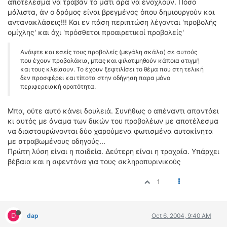
αποτέλεσμα να τραβάν το μάτι άρα να ενοχλούν. Πόσο
μάλιστα, άν ο δρόμος είναι βρεγμένος όπου δημιουργούν και
αντανακλάσεις!!! Και εν πάση περιπτώση λέγονται 'προβολής
ομίχλης' και όχι 'πρόσθετοι προαιρετικοί προβολείς'
Aνάψτε και εσείς τους προβολείς (μεγάλη σκάλα) σε αυτούς
που έχουν προβολάκια, μπας και φιλοτιμηθούν κάποια στιγμή
και τους κλείσουν. Το έχουν ξεφτιλίσει το θέμα που στη τελική
δεν προσφέρει και τίποτα στην οδήγηση παρα μόνο
περιφερειακή ορατότητα.
Μπα, ούτε αυτό κάνει δουλειά. Συνήθως ο απέναντι απαντάει
κι αυτός με άναμα των δικών του προβολέων με αποτέλεσμα
να διασταυρώνονται δύο χαρούμενα φωτισμένα αυτοκίνητα
με στραβωμένους οδηγούς...
Πρώτη λύση είναι η παιδεία. Δεύτερη είναι η τροχαία. Υπάρχει
βέβαια και η σφεντόνα για τους σκληροπυρινικούς
1
D
dap
Oct 6, 2004, 9:40 AM