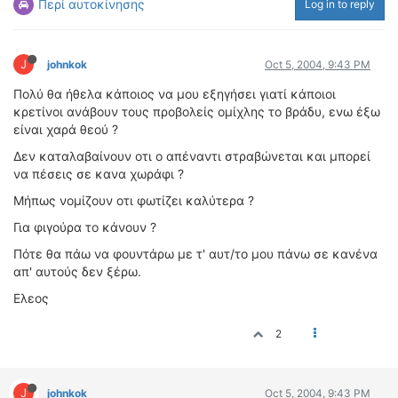
Περί αυτοκίνησης
Log in to reply
ΟΔΟΙΠΟΡΙΚΑ
VIDEO
J
johnkok
Oct 5, 2004, 9:43 PM
4TTV
ΝΕΑ ΜΟΝΤΕΛΑ
Πολύ θα ήθελα κάποιος να μου εξηγήσει γιατί κάποιοι
κρετίνοι ανάβουν τους προβολείς ομίχλης το βράδυ, ενω έξω
ΑΓΩΝΕΣ
είναι χαρά θεού ?
CANDID CAMERA
Δεν καταλαβαίνουν οτι ο απέναντι στραβώνεται και μπορεί
να πέσεις σε κανα χωράφι ?
ΤΕΧΝΟΛΟΓΙΑ
Μήπως νομίζουν οτι φωτίζει καλύτερα ?
ΕΙΔΗΣΕΙΣ – ΠΑΡΟΥΣΙΑΣΕΙΣ
ΛΕΞΙΚΟ
Για φιγούρα το κάνουν ?
Πότε θα πάω να φουντάρω με τ' αυτ/το μου πάνω σε κανένα
ΠΕΡΙΒΑΛΛΟΝ
απ' αυτούς δεν ξέρω.
ΔΟΚΙΜΕΣ – ΠΑΡΟΥΣΙΑΣΕΙΣ
Ελεος
ΕΙΔΗΣΕΙΣ
2
ΑΓΩΝΕΣ
FORMULA 1
J
WRC
johnkok
Oct 5, 2004, 9:43 PM