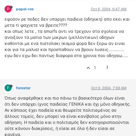
P
popol-ros
Oct 6, 2004, 6:47 AM
εφοσον ρε πεδες δεν υπαρχει παιδεια (οδηγικη) απο εκει και
μετα τι ψαχνετε να βρειτε????
και οπως λετε , τα smurfs αντι να τρεχουν στα σχολεια να
ανοιξουν τα ματια των μικρων (μελλοντικων) οδηγων
καθονται με ενα πιστολακι (καμια φορα δεν ξερω αν ειναι
και για τα μαλια) και προσπαθουν να βρουν λυσεις.............
εγω δεν εχω δει παντως διαφορα στα χρονια που οδηγαω.....
1
F
forester
Oct 6, 2004, 7:59 AM
Όπως αναφέρθηκε και πιο πάνω το βασικότερο όλων είναι
ότι δεν υπάρχει ίχνος παιδείας ΓΕΝΙΚΑ και όχι μόνο οδηγικής.
Αν κάποιος έχει παιδεία και θεωρείτε πολιτισμένος σε
άλλους τομείς, δεν μπορεί να είναι κανίβαλος μόνο στην
οδήγηση. Η παιδεία και ο πολιτισμός δεν κατηγοριοποιούνται
ούτε κάνουν διακρίσεις, ή είσαι σε όλα ή δεν είσαι σε
κανένα.