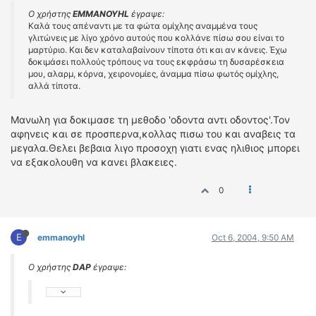
Ο χρήστης
EMMANOYHL
έγραψε:
Καλά τους απέναντι με τα φώτα ομίχλης αναμμένα τους
γλιτώνεις με λίγο χρόνο αυτούς που κολλάνε πίσω σου είναι το
μαρτύριο. Και δεν καταλαβαίνουν τίποτα ότι και αν κάνεις. Έχω
δοκιμάσει πολλούς τρόπους να τους εκφράσω τη δυσαρέσκεια
μου, αλαρμ, κόρνα, χειρονομίες, άναμμα πίσω φωτός ομίχλης,
αλλά τίποτα.
Mανωλη για δοκιμασε τη μεθοδο 'οδοντα αντι οδοντος'.Τον
αφηνεις και σε προσπερνα,κολλας πισω του και αναβεις τα
μεγαλα.Θελει βεβαια λιγο προσοχη γιατι ενας ηλιθιος μπορει
να εξακολουθη να κανει βλακειες.
0
E
emmanoyhl
Oct 6, 2004, 9:50 AM
Ο χρήστης
DAP
έγραψε: