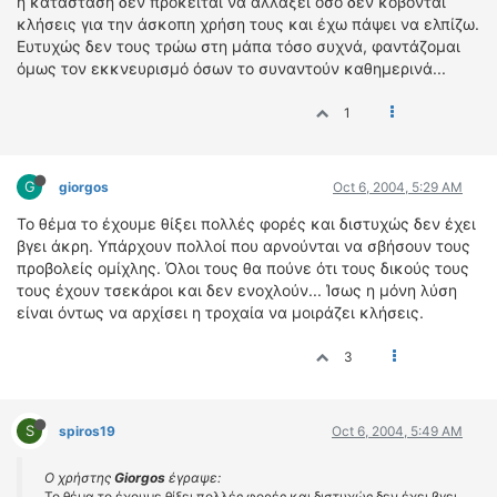
η κατάσταση δεν πρόκειται να αλλάξει όσο δεν κόβονται
κλήσεις για την άσκοπη χρήση τους και έχω πάψει να ελπίζω.
Ευτυχώς δεν τους τρώω στη μάπα τόσο συχνά, φαντάζομαι
όμως τον εκκνευρισμό όσων το συναντούν καθημερινά...
1
G
giorgos
Oct 6, 2004, 5:29 AM
Το θέμα το έχουμε θίξει πολλές φορές και διστυχώς δεν έχει
βγει άκρη. Υπάρχουν πολλοί που αρνούνται να σβήσουν τους
προβολείς ομίχλης. Όλοι τους θα πούνε ότι τους δικούς τους
τους έχουν τσεκάροι και δεν ενοχλούν... Ίσως η μόνη λύση
είναι όντως να αρχίσει η τροχαία να μοιράζει κλήσεις.
3
S
spiros19
Oct 6, 2004, 5:49 AM
Ο χρήστης
Giorgos
έγραψε:
Το θέμα το έχουμε θίξει πολλές φορές και διστυχώς δεν έχει βγει