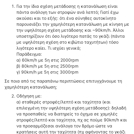
ΟΔΟΙΠΟΡΙΚΑ
Για την ίδια σχέση μετάδοσης η κατανάλωση είναι
πάντα ανάλογη των στροφών ανά λεπτό; Γιατί έχω
VIDEO
ακούσει και το εξής: ότι ένα σύνηθες αυτοκίνητο
4TTV
παρουσιάζει την χαμηλότερη κατανάλωση με κίνηση με
την υψηλότερη σχέση μετάδοσης και ~90km/h. Άλλοι
ΝΕΑ ΜΟΝΤΕΛΑ
υποστηρίζουν ότι όσο λιγότερο πατάς το γκάζι (πάντα
ΑΓΩΝΕΣ
με υψηλότερη σχέση στο κιβώτιο ταχυτήτων) τόσο
CANDID CAMERA
λιγότερο καίει. Tι ισχύει γενικά;
Παράδειγμα:
ΤΕΧΝΟΛΟΓΙΑ
α) 60km/h με 5η στις 2000rpm
β) 80km/h με 5η στις 2500rpm
ΕΙΔΗΣΕΙΣ – ΠΑΡΟΥΣΙΑΣΕΙΣ
γ) 90km/h με 5η στις 3000rpm
ΛΕΞΙΚΟ
Σε ποια από τις παραπάνω περιπτώσεις επιτυγχάνουμε τη
χαμηλότερη κατανάλωση;
ΠΕΡΙΒΑΛΛΟΝ
Οδήγηση με:
ΔΟΚΙΜΕΣ – ΠΑΡΟΥΣΙΑΣΕΙΣ
α) σταθερές στροφές/λεπτό και ταχύτητα (και
ΕΙΔΗΣΕΙΣ
επιλεγμένη την υψηλότερη σχέση μετάδοσης): δηλαδή
να προσπαθείς να διατηρείς το όχημα σε χαμηλές
ΑΓΩΝΕΣ
στροφές/λεπτό και ταχύτητα, πχ ας πούμε 90km/h και
FORMULA 1
να προσαρμόζεσαι ανάλογα τον δρόμο ώστε να
κρατήσεις αυτή την ταχύτητα (πχ αφήνοντας το γκάζι
WRC