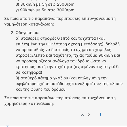
ΟΔΗΓΟΥΜΕ
β) 80km/h με 5η στις 2500rpm
γ) 90km/h με 5η στις 3000rpm
ΕΠΙΚΑΙΡΟΤΗΤΑ
ΑΓΩΝΕΣ
Σε ποια από τις παραπάνω περιπτώσεις επιτυγχάνουμε τη
χαμηλότερη κατανάλωση;
CLASSIC
Οδήγηση με:
ΑΡΧΕΙΟ ΤΕΥΧΩΝ
α) σταθερές στροφές/λεπτό και ταχύτητα (και
επιλεγμένη την υψηλότερη σχέση μετάδοσης): δηλαδή
να προσπαθείς να διατηρείς το όχημα σε χαμηλές
στροφές/λεπτό και ταχύτητα, πχ ας πούμε 90km/h και
να προσαρμόζεσαι ανάλογα τον δρόμο ώστε να
κρατήσεις αυτή την ταχύτητα (πχ αφήνοντας το γκάζι
σε κατηφόρα)
β) σταθερό πάτημα γκαζιού (και επιλεγμένη την
υψηλότερη σχέση μετάδοσης): ανεξαρτήτως της κλίσης
και της φύσης του δρόμου.
Σε ποια από τις παραπάνω περιπτώσεις επιτυγχάνουμε τη
χαμηλότερη κατανάλωση;
2