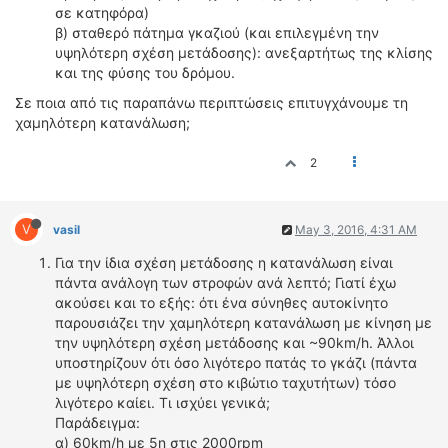
σε κατηφόρα)
ΔΙΕΘΝΕΙΣ ΑΓΩΝΕΣ
β) σταθερό πάτημα γκαζιού (και επιλεγμένη την
ΕΛΛΗΝΙΚΟΙ ΑΓΩΝΕΣ
υψηλότερη σχέση μετάδοσης): ανεξαρτήτως της κλίσης
και της φύσης του δρόμου.
ΤΙΜΕΣ
Σε ποια από τις παραπάνω περιπτώσεις επιτυγχάνουμε τη
χαμηλότερη κατανάλωση;
4T CLASSIC
ΜΟΝΤΕΛΑ
2
ΚΑΤΑΣΚΕΥΑΣΤΕΣ
ΠΡΟΣΩΠΙΚΟΤΗΤΕΣ
V
vasil
May 3, 2016, 4:31 AM
ΑΓΩΝΙΣΤΙΚΑ ΑΥΤΟΚΙΝΗΤΑ
Για την ίδια σχέση μετάδοσης η κατανάλωση είναι
ΑΓΩΝΕΣ/ΔΙΟΡΓΑΝΩΣΕΙΣ
πάντα ανάλογη των στροφών ανά λεπτό; Γιατί έχω
ακούσει και το εξής: ότι ένα σύνηθες αυτοκίνητο
ΑΓΟΡΑ
παρουσιάζει την χαμηλότερη κατανάλωση με κίνηση με
ΠΩΛΗΣΕΙΣ
την υψηλότερη σχέση μετάδοσης και ~90km/h. Άλλοι
ΠΡΟΣΦΟΡΕΣ
υποστηρίζουν ότι όσο λιγότερο πατάς το γκάζι (πάντα
με υψηλότερη σχέση στο κιβώτιο ταχυτήτων) τόσο
ΜΕΤΑΧΕΙΡΙΣΜΕΝΑ
λιγότερο καίει. Tι ισχύει γενικά;
Παράδειγμα:
2ΤΡΟΧΟΙ
α) 60km/h με 5η στις 2000rpm