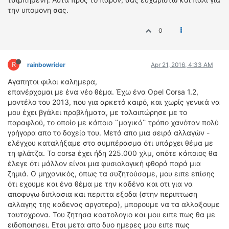
ΟΔΗΓΟΥΜΕ
την υπομονη σας.
ΕΠΙΚΑΙΡΟΤΗΤΑ
0
ΑΓΩΝΕΣ
CLASSIC
R
rainbowrider
Apr 21, 2016, 4:33 AM
ΑΡΧΕΙΟ ΤΕΥΧΩΝ
Αγαπητοι φιλοι καλημερα,
επανέρχομαι με ένα νέο θέμα. Έχω ένα Opel Corsa 1.2,
μοντέλο του 2013, που για αρκετό καιρό, και χωρίς γενικά να
μου έχει βγάλει προβλήματα, με ταλαιπώρησε με το
παραφλού, το οποίο με κάποιο ¨μαγικό¨ τρόπο χανόταν πολύ
γρήγορα απο το δοχείο του. Μετά απο μια σειρά αλλαγών -
ελέγχου καταλήξαμε στο συμπέρασμα ότι υπάρχει θέμα με
τη φλάτζα. Το corsa έχει ήδη 225.000 χλμ, οπότε κάποιος θα
έλεγε ότι μάλλον είναι μια φυσιολογική φθορά παρά μια
ζημιά. Ο μηχανικός, όπως τα συζητούσαμε, μου ειπε επίσης
ότι εχουμε και ένα θέμα με την καδένα και οτι για να
αποφυγω διπλασια και περιττα εξοδα (στην περιπτωση
αλλαγης της καδενας αργοτερα), μπορουμε να τα αλλαξουμε
ταυτοχρονα. Του ζητησα κοστολογιο και μου ειπε πως θα με
ειδοποιησει. Ετσι μετα απο δυο ημερες μου ειπε πως