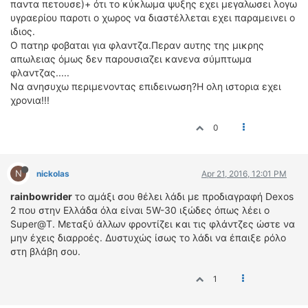
παντα πετουσε)+ ότι το κύκλωμα ψυξης εχει μεγαλωσει λογω
υγραερίου παροτι ο χωρος να διαστέλλεται εχει παραμεινει ο
ιδιος.
Ο πατηρ φοβαται για φλαντζα.Περαν αυτης της μικρης
απωλειας όμως δεν παρουσιαζει κανενα σύμπτωμα
φλαντζας.....
Να ανησυχω περιμενοντας επιδεινωση?Η ολη ιστορια εχει
χρονια!!!
0
N
nickolas
Apr 21, 2016, 12:01 PM
rainbowrider
το αμάξι σου θέλει λάδι με προδιαγραφή Dexos
2 που στην Ελλάδα όλα είναι 5W-30 ιξώδες όπως λέει ο
Super@T. Μεταξύ άλλων φροντίζει και τις φλάντζες ώστε να
μην έχεις διαρροές. Δυστυχώς ίσως το λάδι να έπαιξε ρόλο
στη βλάβη σου.
1