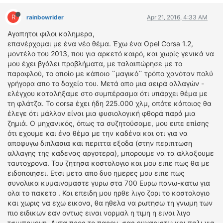
ΔΙΕΘΝΕΙΣ ΑΓΩΝΕΣ
R
rainbowrider
Apr 21, 2016, 4:33 AM
ΕΛΛΗΝΙΚΟΙ ΑΓΩΝΕΣ
Αγαπητοι φιλοι καλημερα,
επανέρχομαι με ένα νέο θέμα. Έχω ένα Opel Corsa 1.2,
ΤΙΜΕΣ
μοντέλο του 2013, που για αρκετό καιρό, και χωρίς γενικά να
μου έχει βγάλει προβλήματα, με ταλαιπώρησε με το
4T CLASSIC
παραφλού, το οποίο με κάποιο ¨μαγικό¨ τρόπο χανόταν πολύ
ΜΟΝΤΕΛΑ
γρήγορα απο το δοχείο του. Μετά απο μια σειρά αλλαγών -
ελέγχου καταλήξαμε στο συμπέρασμα ότι υπάρχει θέμα με
ΚΑΤΑΣΚΕΥΑΣΤΕΣ
τη φλάτζα. Το corsa έχει ήδη 225.000 χλμ, οπότε κάποιος θα
ΠΡΟΣΩΠΙΚΟΤΗΤΕΣ
έλεγε ότι μάλλον είναι μια φυσιολογική φθορά παρά μια
ΑΓΩΝΙΣΤΙΚΑ ΑΥΤΟΚΙΝΗΤΑ
ζημιά. Ο μηχανικός, όπως τα συζητούσαμε, μου ειπε επίσης
ΑΓΩΝΕΣ/ΔΙΟΡΓΑΝΩΣΕΙΣ
ότι εχουμε και ένα θέμα με την καδένα και οτι για να
αποφυγω διπλασια και περιττα εξοδα (στην περιπτωση
αλλαγης της καδενας αργοτερα), μπορουμε να τα αλλαξουμε
ΑΓΟΡΑ
ταυτοχρονα. Του ζητησα κοστολογιο και μου ειπε πως θα με
ΠΩΛΗΣΕΙΣ
ειδοποιησει. Ετσι μετα απο δυο ημερες μου ειπε πως
ΠΡΟΣΦΟΡΕΣ
συνολικα κυμαινομαστε γυρω στα 700 Ευρω πανω-κατω για
ολα το πακετο . Και επειδη μου ηρθε λιγο ζορι το κοστολογιο
ΜΕΤΑΧΕΙΡΙΣΜΕΝΑ
και χωρις να εχω εικονα, θα ηθελα να ρωτησω τη γνωμη των
πιο ειδικων εαν οντως ειναι νορμαλ η τιμη η ειναι λιγο
2ΤΡΟΧΟΙ
τσιμπημενη. Αυτα προς το παρον, σας ευχαριστω και παλι για