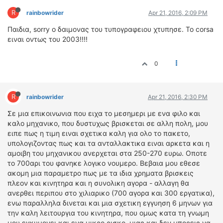
R
rainbowrider
Apr 21, 2016, 2:09 PM
Παιδια, sorry ο δαιμονας του τυπογραφειου χτυπησε. Το corsa
ειναι οντως του 2003!!!!
0
R
rainbowrider
Apr 21, 2016, 2:30 PM
Σε μια επικοινωνια που ειχα το μεσημερι με ενα φιλο και
καλο μηχανικο, που δυστυχως βρισκεται σε αλλη πολη, μου
ειπε πως η τιμη ειναι σχετικα καλη για ολο το πακετο,
υπολογιζοντας πως και τα ανταλλακτικα ειναι αρκετα και η
αμοιβη του μηχανικου ανερχεται στα 250-270 ευρω. Οποτε
το 700αρι του φανηκε λογικο νουμερο. Βεβαια μου εθεσε
ακομη μια παραμετρο πως με τα ιδια χρηματα βρισκεις
πλεον και κινητηρα και η συνολικη αγορα - αλλαγη θα
ανερθει περιπου στο χιλιαρικο (700 αγορα και 300 εργατικα),
ενω παραλληλα δινεται και μια σχετικη εγγυηση 6 μηνων για
την καλη λειτουργια του κινητηρα, που ομως κατα τη γνωμη
μου εγκυμονει και ενα μικρο ρισκο, μιας και δεν μπορεις να