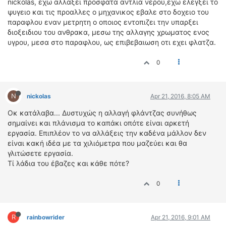
nickolas, εχω αλλαξει προσφατα αντλια νερου,εχω ελεγξει το
ψυγειο και τις προαλλες ο μηχανικος εβαλε στο δοχειο του
παραφλου εναν μετρητη ο οποιος εντοπιζει την υπαρξει
διοξειδιου του ανθρακα, μεσω της αλλαγης χρωματος ενος
υγρου, μεσα στο παραφλου, ως επιβεβαιωση οτι εχει φλατζα.
0
N
nickolas
Apr 21, 2016, 8:05 AM
Οκ κατάλαβα... Δυστυχώς η αλλαγή φλάντζας συνήθως
σημαίνει και πλάνισμα το καπάκι οπότε είναι αρκετή
εργασία. Επιπλέον το να αλλάξεις την καδένα μάλλον δεν
είναι κακή ιδέα με τα χιλιόμετρα που μαζεύει και θα
γλιτώσετε εργασία.
Τί λάδια του έβαζες και κάθε πότε?
0
R
rainbowrider
Apr 21, 2016, 9:01 AM