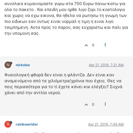
συνολικα κυμαινομαστε γυρω στα 700 Ευρω πανω-κατω για
ολα το πακετο . Και επειδη μου ηρθε λιγο ζορι το κοστολογιο
και χωρις να εχω εικονα, θα ηθελα να ρωτησω τη γνωμη των
πιο ειδικων εαν οντως ειναι νορμαλ η τιμη η ειναι λιγο
τσιμπημενη. Αυτα προς το παρον, σας ευχαριστω και παλι για
την υπομονη σας.
0
N
nickolas
Apr 21, 2016, 7:21 AM
Φυσιολογική φθορά δεν είναι η φλάντζα. Δεν είναι καν
αναμενόμενο από τα χιλιόμετρα/χρόνια που έχεις. Θες να
πεις περισσότερα για το τί έχετε κάνει και ελέγξει? Συχνά
χάνει από την αντλία νερού.
0
R
rainbowrider
Apr 21, 2016, 7:49 AM