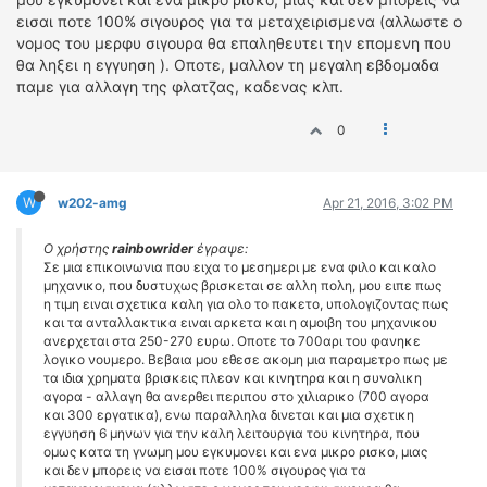
εισαι ποτε 100% σιγουρος για τα μεταχειρισμενα (αλλωστε ο
νομος του μερφυ σιγουρα θα επαληθευτει την επομενη που
θα ληξει η εγγυηση ). Οποτε, μαλλον τη μεγαλη εβδομαδα
παμε για αλλαγη της φλατζας, καδενας κλπ.
0
W
w202-amg
Apr 21, 2016, 3:02 PM
Ο χρήστης
rainbowrider
έγραψε:
Σε μια επικοινωνια που ειχα το μεσημερι με ενα φιλο και καλο
μηχανικο, που δυστυχως βρισκεται σε αλλη πολη, μου ειπε πως
η τιμη ειναι σχετικα καλη για ολο το πακετο, υπολογιζοντας πως
και τα ανταλλακτικα ειναι αρκετα και η αμοιβη του μηχανικου
ανερχεται στα 250-270 ευρω. Οποτε το 700αρι του φανηκε
λογικο νουμερο. Βεβαια μου εθεσε ακομη μια παραμετρο πως με
τα ιδια χρηματα βρισκεις πλεον και κινητηρα και η συνολικη
αγορα - αλλαγη θα ανερθει περιπου στο χιλιαρικο (700 αγορα
και 300 εργατικα), ενω παραλληλα δινεται και μια σχετικη
εγγυηση 6 μηνων για την καλη λειτουργια του κινητηρα, που
ομως κατα τη γνωμη μου εγκυμονει και ενα μικρο ρισκο, μιας
και δεν μπορεις να εισαι ποτε 100% σιγουρος για τα