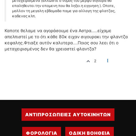
μεταχειρισμενα (αλλωστε ο νομος του μερφυ σιγουρα θα
επαληθευτει την επομενη που θα ληξει η εγγυηση ). Οποτε,
μαλλον τη μεγαλη εβδομαδα παμε για αλλαγη της φλατζας,
καδενας κλπ.
Καποτε θελαμε να αγοράσουμε ένα Αστρα.....είχαμε
απελπιστεί με το ότι κάθε 80κ ειχαν σιγουρακι την φλαντζα
κεφαλης.Φτιαξε αυτόν καλυτερα....Ποιος σου λεει ότι ο
μεταχειρισμένος δεν θα χρειαστεί φλαντζα?
2
ΑΝΤΙΠΡΟΣΩΠΕΙΕΣ ΑΥΤΟΚΙΝΗΤΩΝ
ΦΟΡΟΛΟΓΙΑ
ΟΔΙΚΗ ΒΟΗΘΕΙΑ