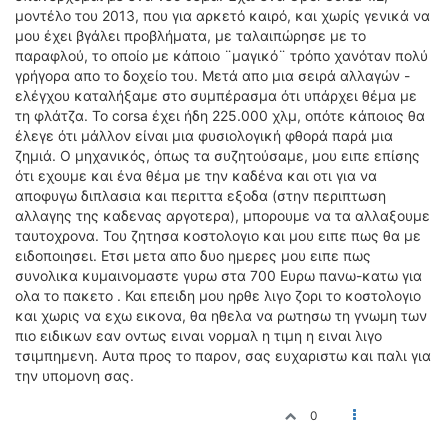
ΟΔΟΙΠΟΡΙΚΑ
μοντέλο του 2013, που για αρκετό καιρό, και χωρίς γενικά να
μου έχει βγάλει προβλήματα, με ταλαιπώρησε με το
VIDEO
παραφλού, το οποίο με κάποιο ¨μαγικό¨ τρόπο χανόταν πολύ
γρήγορα απο το δοχείο του. Μετά απο μια σειρά αλλαγών -
4TTV
ελέγχου καταλήξαμε στο συμπέρασμα ότι υπάρχει θέμα με
ΝΕΑ ΜΟΝΤΕΛΑ
τη φλάτζα. Το corsa έχει ήδη 225.000 χλμ, οπότε κάποιος θα
ΑΓΩΝΕΣ
έλεγε ότι μάλλον είναι μια φυσιολογική φθορά παρά μια
ζημιά. Ο μηχανικός, όπως τα συζητούσαμε, μου ειπε επίσης
CANDID CAMERA
ότι εχουμε και ένα θέμα με την καδένα και οτι για να
αποφυγω διπλασια και περιττα εξοδα (στην περιπτωση
ΤΕΧΝΟΛΟΓΙΑ
αλλαγης της καδενας αργοτερα), μπορουμε να τα αλλαξουμε
ΕΙΔΗΣΕΙΣ – ΠΑΡΟΥΣΙΑΣΕΙΣ
ταυτοχρονα. Του ζητησα κοστολογιο και μου ειπε πως θα με
ΛΕΞΙΚΟ
ειδοποιησει. Ετσι μετα απο δυο ημερες μου ειπε πως
συνολικα κυμαινομαστε γυρω στα 700 Ευρω πανω-κατω για
ολα το πακετο . Και επειδη μου ηρθε λιγο ζορι το κοστολογιο
ΠΕΡΙΒΑΛΛΟΝ
και χωρις να εχω εικονα, θα ηθελα να ρωτησω τη γνωμη των
ΔΟΚΙΜΕΣ – ΠΑΡΟΥΣΙΑΣΕΙΣ
πιο ειδικων εαν οντως ειναι νορμαλ η τιμη η ειναι λιγο
ΕΙΔΗΣΕΙΣ
τσιμπημενη. Αυτα προς το παρον, σας ευχαριστω και παλι για
την υπομονη σας.
ΑΓΩΝΕΣ
0
FORMULA 1
WRC