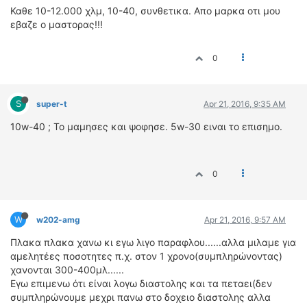
Καθε 10-12.000 χλμ, 10-40, συνθετικα. Απο μαρκα οτι μου
εβαζε ο μαστορας!!!
0
S
super-t
Apr 21, 2016, 9:35 AM
10w-40 ; Το μαμησες και ψοφησε. 5w-30 ειναι το επισημο.
0
W
w202-amg
Apr 21, 2016, 9:57 AM
Πλακα πλακα χανω κι εγω λιγο παραφλου......αλλα μιλαμε για
αμελητέες ποσοτητες π.χ. στον 1 χρονο(συμπληρώνοντας)
χανονται 300-400μλ......
Εγω επιμενω ότι είναι λογω διαστολης και τα πεταει(δεν
συμπληρώνουμε μεχρι πανω στο δοχειο διαστολης αλλα