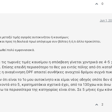
0
Jun 1, 2
α μεταξύ τιμής αγοράς αυτοκινήτου ή καυσίμων;
και προς τη δουλειά πρωί απόγευμα συν βόλτες ή ό,τι άλλο προκύπτει.
τιωθεί πολύ εμφανισιακά.
τις τωρινές τιμές καυσίμου η σπόσβεση γίνεται χοντρικά σε 4-5 
 Επίσης επειδή περισσότερο το θες για εντός πόλης από ότι κατ
ς η αναγέννηση DPF απαιτεί συνθήκες ανοιχτού δρόμου συχνά πυκ
 ότι είναι το 1ο μου αυτοκίνητο και είμαι νέος οδηγός οπότε δεν 
κοντά στο 5, κρατηματάκια σχετικά έχει, από τα 130χαω και άνω 
ω τα περισσότερα της κατηγορίας είναι έτσι. Σε 5 μήνες έχω κάν
2