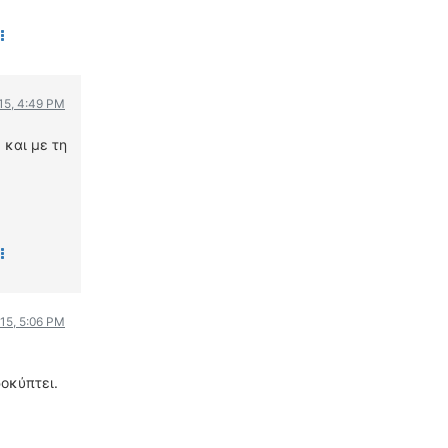
ΟΔΗΓΟΥΜΕ
ΕΠΙΚΑΙΡΟΤΗΤΑ
ΑΓΩΝΕΣ
CLASSIC
015, 4:49 PM
 και με τη
ΑΡΧΕΙΟ ΤΕΥΧΩΝ
015, 5:06 PM
ροκύπτει.