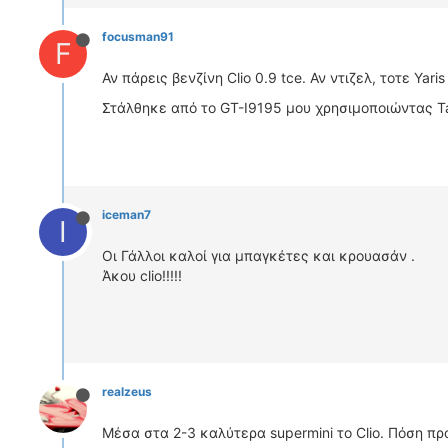
focusman91
F
Αν πάρεις βενζίνη Clio 0.9 tce. Αν ντιζελ, τοτε Yari
Στάλθηκε από το GT-I9195 μου χρησιμοποιώντας T
iceman7
I
Οι Γάλλοι καλοί για μπαγκέτες και κρουασάν .
Άκου clio!!!!!
realzeus
Μέσα στα 2-3 καλύτερα supermini το Clio. Πόση π