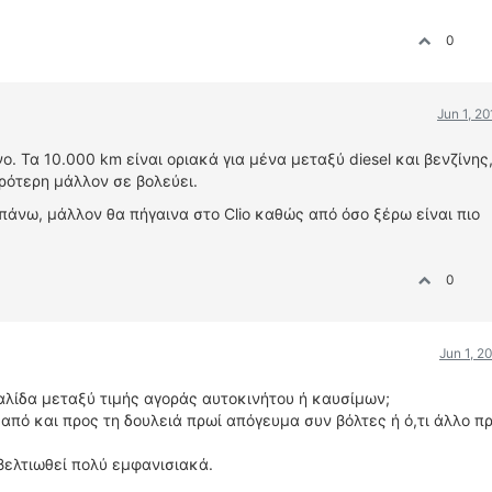
0
Jun 1, 2
 Τα 10.000 km είναι οριακά για μένα μεταξύ diesel και βενζίνης,
ρότερη μάλλον σε βολεύει.
απάνω, μάλλον θα πήγαινα στο Clio καθώς από όσο ξέρω είναι πιο
0
Jun 1, 2
αλίδα μεταξύ τιμής αγοράς αυτοκινήτου ή καυσίμων;
από και προς τη δουλειά πρωί απόγευμα συν βόλτες ή ό,τι άλλο π
 βελτιωθεί πολύ εμφανισιακά.