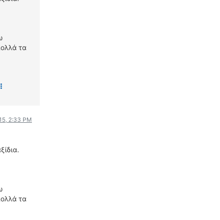
WRC
ΔΙΕΘΝΕΙΣ ΑΓΩΝΕΣ
ΕΛΛΗΝΙΚΟΙ ΑΓΩΝΕΣ
ω
πολλά τα
ΤΙΜΕΣ
4T CLASSIC
ΜΟΝΤΕΛΑ
ΚΑΤΑΣΚΕΥΑΣΤΕΣ
ΠΡΟΣΩΠΙΚΟΤΗΤΕΣ
015, 2:33 PM
ΑΓΩΝΙΣΤΙΚΑ ΑΥΤΟΚΙΝΗΤΑ
ΑΓΩΝΕΣ/ΔΙΟΡΓΑΝΩΣΕΙΣ
ξίδια.
ΑΓΟΡΑ
ΠΩΛΗΣΕΙΣ
ΠΡΟΣΦΟΡΕΣ
ω
ΜΕΤΑΧΕΙΡΙΣΜΕΝΑ
πολλά τα
2ΤΡΟΧΟΙ