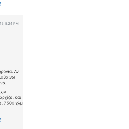
015, 5:24 PM
χρόνια. Αν
αλαβαίνω
νά.
έχω
αρχίζει και
ει 7.500 χλμ