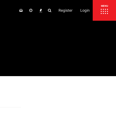
Register
Login
ΕΠΙΚΑΙΡΟΤΗΤΑ
MENU
ΕΛΛΑΔΑ
ΚΟΣΜΟΣ
ΤΙΜΕΣ
ΕΚΘΕΣΕΙΣ
ΕΚΔΗΛΩΣΕΙΣ 4Τ
ΣΥΝΕΝΤΕΥΞΕΙΣ
4ΤΡΟΧΟΙ
ΔΟΚΙΜΕΣ
TEST
ΣΥΓΚΡΙΣΗ
ΠΑΡΟΥΣΙΑΣΕΙΣ
ΣΥΓΚΡΙΤΙΚΕΣ ΔΟΚΙΜΕΣ
ΑΓΩΝΙΣΤΙΚΕΣ ΓΝΩΡΙΜΙΕΣ
ΔΟΚΙΜΕΣ ΕΛΑΣΤΙΚΩΝ
ΕΙΔΙΚΕΣ ΔΙΑΔΡΟΜΕΣ