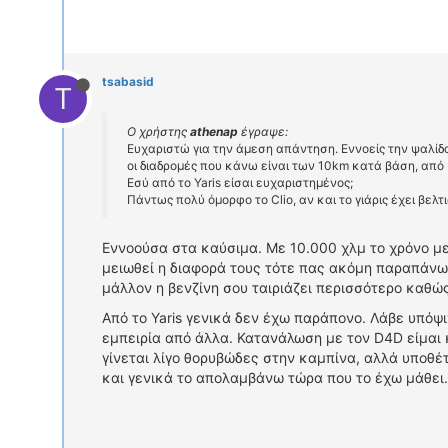
tsabasid
T
Ο χρήστης
athenap
έγραψε:
Ευχαριστώ για την άμεση απάντηση. Εννοείς την ψαλίδ
οι διαδρομές που κάνω είναι των 10km κατά βάση, από 
Εσύ από το Yaris είσαι ευχαριστημένος;
Πάντως πολύ όμορφο το Clio, αν και το γιάρις έχει βελ
Εννοούσα στα καύσιμα. Με 10.000 χλμ το χρόνο με 
μειωθεί η διαφορά τους τότε πας ακόμη παραπάνω.
μάλλον η βενζίνη σου ταιριάζει περισσότερο καθώ
Από το Yaris γενικά δεν έχω παράπονο. Λάβε υπόψιν
εμπειρία από άλλα. Κατανάλωση με τον D4D είμαι 
γίνεται λίγο θορυβώδες στην καμπίνα, αλλά υποθέτ
και γενικά το απολαμβάνω τώρα που το έχω μάθει.