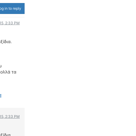
ΟΔΟΙΠΟΡΙΚΑ
og in to reply
VIDEO
015, 2:33 PM
4TTV
ΝΕΑ ΜΟΝΤΕΛΑ
ξίδια.
ΑΓΩΝΕΣ
CANDID CAMERA
ΤΕΧΝΟΛΟΓΙΑ
ω
πολλά τα
ΕΙΔΗΣΕΙΣ – ΠΑΡΟΥΣΙΑΣΕΙΣ
ΛΕΞΙΚΟ
ΠΕΡΙΒΑΛΛΟΝ
ΔΟΚΙΜΕΣ – ΠΑΡΟΥΣΙΑΣΕΙΣ
ΕΙΔΗΣΕΙΣ
015, 2:33 PM
ΑΓΩΝΕΣ
FORMULA 1
ξίδια.