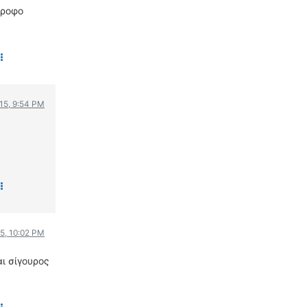
τροφο
015, 9:54 PM
15, 10:02 PM
αι σίγουρος