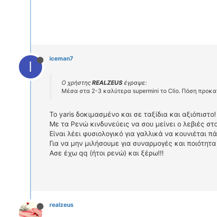
iceman7
I
Ο χρήστης
REALZEUS
έγραψε:
Μέσα στα 2-3 καλύτερα supermini το Clio. Πόση προκα
Το yaris δοκιμασμένο και σε ταξίδια και αξιόπιστο!
Με τα Ρενώ κινδυνεύεις να σου μείνει ο λεβιές στο
Είναι λέει φυσιολογικό για γαλλικά να κουνιέται π
Για να μην μιλήσουμε για συναρμογές και ποιότητα 
Ασε έχω qq (ήτοι ρενώ) και ξέρω!!!
realzeus