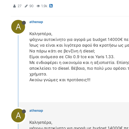
27
90
1.9k
athenap
A
Καλησπέρα,
ψάχνω αυτοκίνητο για αγορά με budget 14000€ περ
Ίσως να είναι και λιγότερα αφού θα κρατήσω ως μ
Να πάρω κάτι σε βενζίνη ή diesel;
Είμαι ανάμεσα σε Clio 0.9 tce και Yaris 1.33.
Με ενδιαφέρει η οικονομία και η αξιοπιστία. Επίσ
αποκλείσει το diesel. Βέβαια, πιο πολύ μου αρέσει 
χρήματα.
Ακούω γνώμες και προτάσεις!!!
athenap
A
Καλησπέρα,
ψάχνω αυτοκίνητο για αγορά με budget 14000€ περ