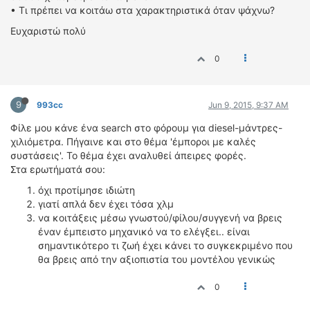
• Τι πρέπει να κοιτάω στα χαρακτηριστικά όταν ψάχνω?
Ευχαριστώ πολύ
0
9
993cc
Jun 9, 2015, 9:37 AM
Φίλε μου κάνε ένα search στο φόρουμ για diesel-μάντρες-
χιλιόμετρα. Πήγαινε και στο θέμα 'έμποροι με καλές
συστάσεις'. Το θέμα έχει αναλυθεί άπειρες φορές.
Στα ερωτήματά σου:
όχι προτίμησε ιδιώτη
γιατί απλά δεν έχει τόσα χλμ
να κοιτάξεις μέσω γνωστού/φίλου/συγγενή να βρεις
έναν έμπειστο μηχανικό να το ελέγξει.. είναι
σημαντικότερο τι ζωή έχει κάνει το συγκεκριμένο που
θα βρεις από την αξιοπιστία του μοντέλου γενικώς
0