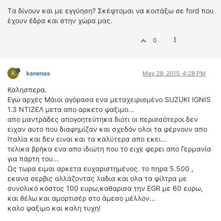
Tα δίνουν και με εγγύηση? Σκέφτομαι να κοιτάξω σε ford που
έχουν έδρα και στην χώρα μας.
0
K
kanenas
May 28, 2015, 4:28 PM
Καλησπερα.
Εγώ αρχές Μάιοι αγόρασα ενα μεταχειρισμένο SUZUKI IGNIS
1.3 ΝΤΙΖΕΛ μετα απο αρκετο ψαξιμο...
απο μαντράδες απογοητεύτηκα διότι οι περισσότεροι δεν
ειχαν αυτο που διαφημίζαν και σχεδόν ολοι τα φέρνουν απο
Ιταλία και δεν ειναι και τα καλύτερα απο εκει...
τελικα βρήκα ενα απο ιδιώτη που το ειχε φερει απο Γερμανία
για πάρτη του...
Ως τωρα ειμαι αρκετα ευχαριστημένος. το πηρα 5.500 ,
εκανα σερβις αλλάζοντας λαδια και ολα τα φίλτρα με
συνολικό κόστος 100 ευρω,καθαρισα την EGR με 60 ευρω,
και θέλω και αμορτισέρ στο άμεσο μέλλον...
καλο ψαξιμο και καλη τυχη!