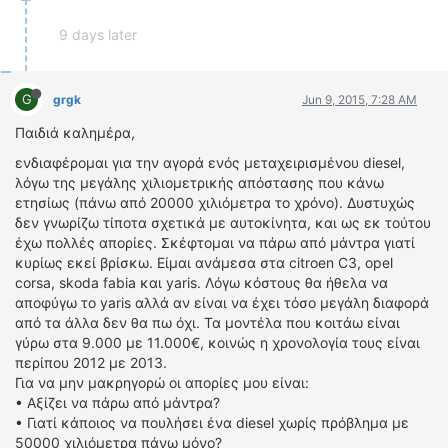
9 days later
G
grgk
Jun 9, 2015, 7:28 AM
Παιδιά καλημέρα,
ενδιαφέρομαι για την αγορά ενός μεταχειρισμένου diesel,
λόγω της μεγάλης χιλιομετρικής απόστασης που κάνω
ετησίως (πάνω από 20000 χιλιόμετρα το χρόνο). Δυστυχώς
δεν γνωρίζω τίποτα σχετικά με αυτοκίνητα, και ως εκ τούτου
έχω πολλές απορίες. Σκέφτομαι να πάρω από μάντρα γιατί
κυρίως εκεί βρίσκω. Είμαι ανάμεσα στα citroen C3, opel
corsa, skoda fabia και yaris. Λόγω κόστους θα ήθελα να
αποφύγω το yaris αλλά αν είναι να έχει τόσο μεγάλη διαφορά
από τα άλλα δεν θα πω όχι. Τα μοντέλα που κοιτάω είναι
γύρω στα 9.000 με 11.000€, κοινώς η χρονολογία τους είναι
περίπου 2012 με 2013.
Για να μην μακρηγορώ οι απορίες μου είναι:
• Αξίζει να πάρω από μάντρα?
• Γιατί κάποιος να πουλήσει ένα diesel χωρίς πρόβλημα με
50000 χιλιόμετρα πάνω μόνο?