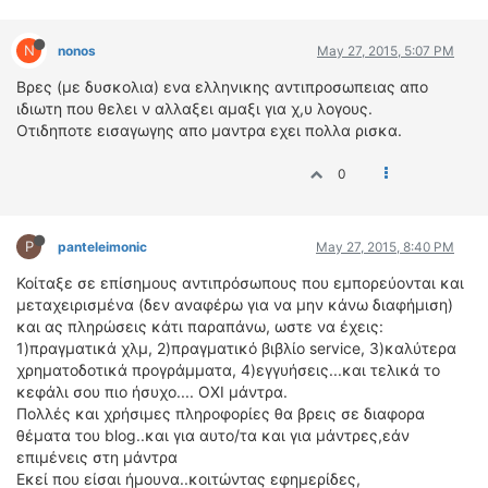
ΔΙΕΘΝΕΙΣ ΑΓΩΝΕΣ
N
ΕΛΛΗΝΙΚΟΙ ΑΓΩΝΕΣ
nonos
May 27, 2015, 5:07 PM
Βρες (με δυσκολια) ενα ελληνικης αντιπροσωπειας απο
ΤΙΜΕΣ
ιδιωτη που θελει ν αλλαξει αμαξι για χ,υ λογους.
Οτιδηποτε εισαγωγης απο μαντρα εχει πολλα ρισκα.
4T CLASSIC
0
ΜΟΝΤΕΛΑ
ΚΑΤΑΣΚΕΥΑΣΤΕΣ
ΠΡΟΣΩΠΙΚΟΤΗΤΕΣ
P
panteleimonic
May 27, 2015, 8:40 PM
ΑΓΩΝΙΣΤΙΚΑ ΑΥΤΟΚΙΝΗΤΑ
Κοίταξε σε επίσημους αντιπρόσωπους που εμπορεύονται και
ΑΓΩΝΕΣ/ΔΙΟΡΓΑΝΩΣΕΙΣ
μεταχειρισμένα (δεν αναφέρω για να μην κάνω διαφήμιση)
και ας πληρώσεις κάτι παραπάνω, ωστε να έχεις:
ΑΓΟΡΑ
1)πραγματικά χλμ, 2)πραγματικό βιβλίο service, 3)καλύτερα
ΠΩΛΗΣΕΙΣ
χρηματοδοτικά προγράμματα, 4)εγγυήσεις...και τελικά το
κεφάλι σου πιο ήσυχο.... ΟΧΙ μάντρα.
ΠΡΟΣΦΟΡΕΣ
Πολλές και χρήσιμες πληροφορίες θα βρεις σε διαφορα
ΜΕΤΑΧΕΙΡΙΣΜΕΝΑ
θέματα του blog..και για αυτο/τα και για μάντρες,εάν
επιμένεις στη μάντρα
2ΤΡΟΧΟΙ
Εκεί που είσαι ήμουνα..κοιτώντας εφημερίδες,