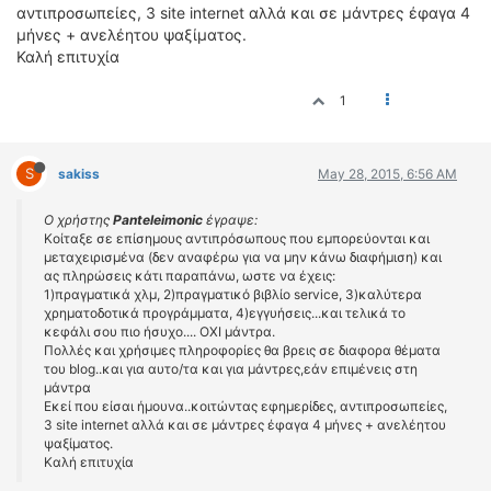
ΟΔΗΓΟΥΜΕ
αντιπροσωπείες, 3 site internet αλλά και σε μάντρες έφαγα 4
μήνες + ανελέητου ψαξίματος.
ΕΠΙΚΑΙΡΟΤΗΤΑ
Καλή επιτυχία
ΑΓΩΝΕΣ
CLASSIC
1
ΑΡΧΕΙΟ ΤΕΥΧΩΝ
S
sakiss
May 28, 2015, 6:56 AM
Ο χρήστης
Panteleimonic
έγραψε:
Κοίταξε σε επίσημους αντιπρόσωπους που εμπορεύονται και
μεταχειρισμένα (δεν αναφέρω για να μην κάνω διαφήμιση) και
ας πληρώσεις κάτι παραπάνω, ωστε να έχεις:
1)πραγματικά χλμ, 2)πραγματικό βιβλίο service, 3)καλύτερα
χρηματοδοτικά προγράμματα, 4)εγγυήσεις...και τελικά το
κεφάλι σου πιο ήσυχο.... ΟΧΙ μάντρα.
Πολλές και χρήσιμες πληροφορίες θα βρεις σε διαφορα θέματα
του blog..και για αυτο/τα και για μάντρες,εάν επιμένεις στη
μάντρα
Εκεί που είσαι ήμουνα..κοιτώντας εφημερίδες, αντιπροσωπείες,
3 site internet αλλά και σε μάντρες έφαγα 4 μήνες + ανελέητου
ψαξίματος.
Καλή επιτυχία