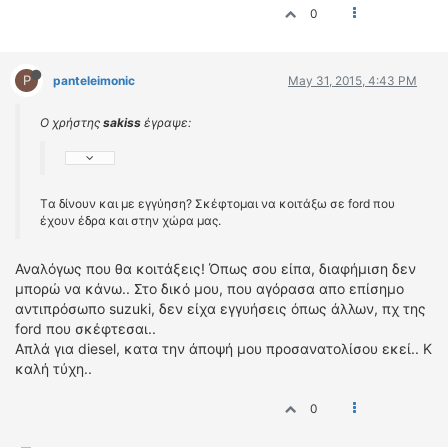
0
P
panteleimonic
May 31, 2015, 4:43 PM
Ο χρήστης
sakiss
έγραψε:
Tα δίνουν και με εγγύηση? Σκέφτομαι να κοιτάξω σε ford που
έχουν έδρα και στην χώρα μας.
Αναλόγως που θα κοιτάξεις! Όπως σου είπα, διαφήμιση δεν
μπορώ να κάνω.. Στο δικό μου, που αγόρασα απο επίσημο
αντιπρόσωπο suzuki, δεν είχα εγγυήσεις όπως άλλων, πχ της
ford που σκέφτεσαι..
Απλά για diesel, κατα την άποψή μου προσανατολίσου εκεί.. Κ
καλή τύχη..
0