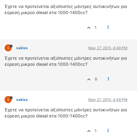
ΟΔΟΙΠΟΡΙΚΑ
Έχετε να προτείνεται αξιόπιστες μάντρες αυτοκινήτων για
εύρεση μικρού diesel στα 1000-1400cc?
VIDEO
4TTV
1
ΝΕΑ ΜΟΝΤΕΛΑ
ΑΓΩΝΕΣ
CANDID CAMERA
S
sakiss
May 27, 2015, 4:49 PM
Έχετε να προτείνεται αξιόπιστες μάντρες αυτοκινήτων για
ΤΕΧΝΟΛΟΓΙΑ
εύρεση μικρού diesel στα 1000-1400cc?
ΕΙΔΗΣΕΙΣ – ΠΑΡΟΥΣΙΑΣΕΙΣ
ΛΕΞΙΚΟ
0
ΠΕΡΙΒΑΛΛΟΝ
ΔΟΚΙΜΕΣ – ΠΑΡΟΥΣΙΑΣΕΙΣ
S
sakiss
May 27, 2015, 4:49 PM
ΕΙΔΗΣΕΙΣ
Έχετε να προτείνεται αξιόπιστες μάντρες αυτοκινήτων για
εύρεση μικρού diesel στα 1000-1400cc?
ΑΓΩΝΕΣ
FORMULA 1
1
WRC