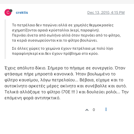
C
crektis
Dec 13, 2010, 4:15 PM
Το πετρέλαιο δεν παγώνει αλλά σε χαμηλές θερμοκρασίες
σχηματίζονται αραιά κρύσταλλοι (κερί, παραφίνη).
Περνάει άνετα από σωλήνα αλλά όταν περνάει από το φίλτρο,
τα κεριά συσσωρεύονται και το φίλτρο βουλώνει.
Σε άλλες χώρες το χειμώνα έχουν πετρέλαια με πολύ λίγο
παραφίνη/κερί και δεν έχουν πρόβλημα στο κρύο.
Έχεις απόλυτο δίκιο. Σήμερα το πήγαμε σε συνεργείο. Όταν
φτάσαμε πήρε μπροστά κανονικά. Ήταν βουλωμένο το
φίλτρο καυσίμου, λόγω πετρελαίου... Βέβαια, είχαμε και το
αυτοκίνητο αρκετές μέρες ακίνητο και συνέβαλλε και αυτό.
Τελικά αλλάξαμε το φίλτρο (70Ε !!! ) και δουλεύει ρολόι... Την
επόμενη φορά αντιπηκτικό.
0