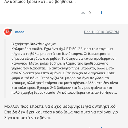
Αν κάποιος ξέρει κάτι, ας βοηθήσει...
ΟΔΗΓΟΥΜΕ
ΕΠΙΚΑΙΡΟΤΗΤΑ
0
ΑΓΩΝΕΣ
CLASSIC
M
meco
Dec 11, 2010, 3:57 PM
ΑΡΧΕΙΟ ΤΕΥΧΩΝ
Ο χρήστης
Crektis
έγραψε:
Καλησπέρα παιδιά. Έχω ένα 4χ4 ΒΤ-50. Σήμερα το απόγευμα
πήγα να το βάλω μπροστά και δεν έπαιρνε. Οι θερμοκρασία
σήμερα είναι γύρω στο μηδέν. Το άφησα να κάνει προθέρμανση
κανονικά. Μετά, μόλις έσβησε η λάμπα της προθέρμανσης
γύρισα τον διακόπτη. Το αυτοκίνητο πήρε μπροστά, αλλά μετά
από δύο δευτερόλεπτα σβήνει. Ούτε γκαζιά δεν σηκώνει. Κάθε
φορά αυτό κάνει. Υπολογίζω ότι μπορεί να έχει παγώσει το
καύσιμο, αλλά γιατί παίρνει και μετά σβήνει..; Άλλωστε δεν είναι
και πολύ κρύο. Έχουμε 2-3 βαθμούς και δεν μου φαίνεται και
πολύ χαμηλή θερμοκρασία. Αν κάποιος ξέρει κάτι, ας βοηθήσει...
Μάλλον πως έπρεπε να είχες μεριμνήσει για αντιπηκτικό.
Επειδή δεν έχει και τόσο κρύο ίσως για αυτό να παίρνει για
λίγο και μετά να σβήνει.