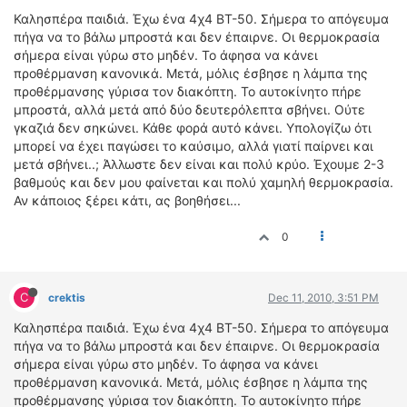
ΟΔΟΙΠΟΡΙΚΑ
Καλησπέρα παιδιά. Έχω ένα 4χ4 ΒΤ-50. Σήμερα το απόγευμα
πήγα να το βάλω μπροστά και δεν έπαιρνε. Οι θερμοκρασία
VIDEO
σήμερα είναι γύρω στο μηδέν. Το άφησα να κάνει
4TTV
προθέρμανση κανονικά. Μετά, μόλις έσβησε η λάμπα της
προθέρμανσης γύρισα τον διακόπτη. Το αυτοκίνητο πήρε
ΝΕΑ ΜΟΝΤΕΛΑ
μπροστά, αλλά μετά από δύο δευτερόλεπτα σβήνει. Ούτε
ΑΓΩΝΕΣ
γκαζιά δεν σηκώνει. Κάθε φορά αυτό κάνει. Υπολογίζω ότι
CANDID CAMERA
μπορεί να έχει παγώσει το καύσιμο, αλλά γιατί παίρνει και
μετά σβήνει..; Άλλωστε δεν είναι και πολύ κρύο. Έχουμε 2-3
ΤΕΧΝΟΛΟΓΙΑ
βαθμούς και δεν μου φαίνεται και πολύ χαμηλή θερμοκρασία.
Αν κάποιος ξέρει κάτι, ας βοηθήσει...
ΕΙΔΗΣΕΙΣ – ΠΑΡΟΥΣΙΑΣΕΙΣ
ΛΕΞΙΚΟ
0
ΠΕΡΙΒΑΛΛΟΝ
ΔΟΚΙΜΕΣ – ΠΑΡΟΥΣΙΑΣΕΙΣ
C
crektis
Dec 11, 2010, 3:51 PM
ΕΙΔΗΣΕΙΣ
Καλησπέρα παιδιά. Έχω ένα 4χ4 ΒΤ-50. Σήμερα το απόγευμα
πήγα να το βάλω μπροστά και δεν έπαιρνε. Οι θερμοκρασία
ΑΓΩΝΕΣ
σήμερα είναι γύρω στο μηδέν. Το άφησα να κάνει
FORMULA 1
προθέρμανση κανονικά. Μετά, μόλις έσβησε η λάμπα της
προθέρμανσης γύρισα τον διακόπτη. Το αυτοκίνητο πήρε
WRC