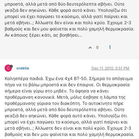
μπροστά, αλλά μετά από δύο δευτερόλεπτα σβήνει. Ούτε
ΔΙΕΘΝΕΙΣ ΑΓΩΝΕΣ
γκαζιά δεν σηκώνει. Κάθε φορά αυτό κάνει. Υπολογίζω ότι
ΕΛΛΗΝΙΚΟΙ ΑΓΩΝΕΣ
μπορεί να έχει παγώσει το καύσιμο, αλλά γιατί παίρνει και
μετά σβήνει..; Άλλωστε δεν είναι και πολύ κρύο. Έχουμε 2-3
ΤΙΜΕΣ
βαθμούς και δεν μου φαίνεται και πολύ χαμηλή θερμοκρασία.
Αν κάποιος ξέρει κάτι, ας βοηθήσει...
4T CLASSIC
0
ΜΟΝΤΕΛΑ
ΚΑΤΑΣΚΕΥΑΣΤΕΣ
ΠΡΟΣΩΠΙΚΟΤΗΤΕΣ
C
crektis
Dec 11, 2010, 3:51 PM
ΑΓΩΝΙΣΤΙΚΑ ΑΥΤΟΚΙΝΗΤΑ
Καλησπέρα παιδιά. Έχω ένα 4χ4 ΒΤ-50. Σήμερα το απόγευμα
ΑΓΩΝΕΣ/ΔΙΟΡΓΑΝΩΣΕΙΣ
πήγα να το βάλω μπροστά και δεν έπαιρνε. Οι θερμοκρασία
σήμερα είναι γύρω στο μηδέν. Το άφησα να κάνει
ΑΓΟΡΑ
προθέρμανση κανονικά. Μετά, μόλις έσβησε η λάμπα της
προθέρμανσης γύρισα τον διακόπτη. Το αυτοκίνητο πήρε
ΠΩΛΗΣΕΙΣ
μπροστά, αλλά μετά από δύο δευτερόλεπτα σβήνει. Ούτε
ΠΡΟΣΦΟΡΕΣ
γκαζιά δεν σηκώνει. Κάθε φορά αυτό κάνει. Υπολογίζω ότι
ΜΕΤΑΧΕΙΡΙΣΜΕΝΑ
μπορεί να έχει παγώσει το καύσιμο, αλλά γιατί παίρνει και
μετά σβήνει..; Άλλωστε δεν είναι και πολύ κρύο. Έχουμε 2-3
2ΤΡΟΧΟΙ
βαθμούς και δεν μου φαίνεται και πολύ χαμηλή θερμοκρασία.