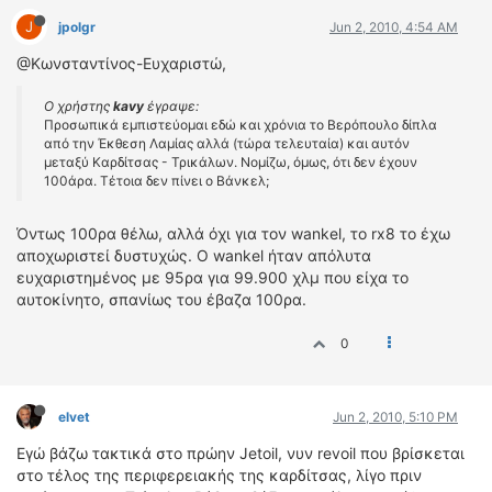
J
jpolgr
Jun 2, 2010, 4:54 AM
@Kωνσταντίνος-Ευχαριστώ,
Ο χρήστης
kavy
έγραψε:
Προσωπικά εμπιστεύομαι εδώ και χρόνια το Βερόπουλο δίπλα
από την Έκθεση Λαμίας αλλά (τώρα τελευταία) και αυτόν
μεταξύ Καρδίτσας - Τρικάλων. Νομίζω, όμως, ότι δεν έχουν
100άρα. Τέτοια δεν πίνει ο Βάνκελ;
Όντως 100ρα θέλω, αλλά όχι για τον wankel, το rx8 το έχω
αποχωριστεί δυστυχώς. Ο wankel ήταν απόλυτα
ευχαριστημένος με 95ρα για 99.900 χλμ που είχα το
αυτοκίνητο, σπανίως του έβαζα 100ρα.
0
elvet
Jun 2, 2010, 5:10 PM
Εγώ βάζω τακτικά στο πρώην Jetoil, νυν revoil που βρίσκεται
στο τέλος της περιφερειακής της καρδίτσας, λίγο πριν