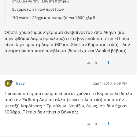
επιθυμώ να την (
ξανα
*) πατήσω!
ΟΔΗΓΟΥΜΕ
Ευχαριστώ εκ των προτέρων
ΕΠΙΚΑΙΡΟΤΗΤΑ
*[Ο wankel έβηχε και 'ρετάριζε' για 1.500 χλμ !]
ΑΓΩΝΕΣ
CLASSIC
Όποτε χρειαζόμουν γέμισμα ανεβαίνοντας από Αθήνα (και
πριν φθάσω Λαμία) φουλάριζα στα βενζινάδικα στην ΕΟ που
ΑΡΧΕΙΟ ΤΕΥΧΩΝ
είναι λίγο πριν τη Λαμία (BP και Shell αν θυμάμαι καλά) . Δεν
αντιμετώπισα ποτέ πρόβλημα (δεν είχα και Wankel βέβαια).
0
K
kavy
Jun 1, 2010, 9:08 PM
Προσωπικά εμπιστεύομαι εδώ και χρόνια το Βερόπουλο δίπλα
από την Έκθεση Λαμίας αλλά (τώρα τελευταία) και αυτόν
μεταξύ Καρδίτσας - Τρικάλων. Νομίζω, όμως, ότι δεν έχουν
100άρα. Τέτοια δεν πίνει ο Βάνκελ;
0