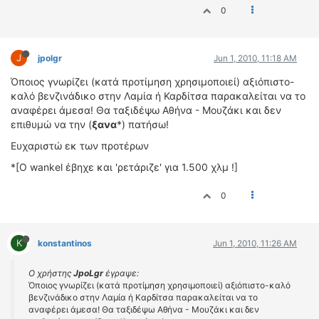
0
ΔΙΕΘΝΕΙΣ ΑΓΩΝΕΣ
ΕΛΛΗΝΙΚΟΙ ΑΓΩΝΕΣ
J
jpolgr
Jun 1, 2010, 11:18 AM
ΤΙΜΕΣ
Όποιος γνωρίζει (κατά προτίμηση χρησιμοποιεί) αξιόπιστο-
καλό βενζινάδικο στην Λαμία ή Καρδίτσα παρακαλείται να το
4T CLASSIC
αναφέρει άμεσα! Θα ταξιδέψω Αθήνα - Μουζάκι και δεν
ΜΟΝΤΕΛΑ
επιθυμώ να την (
ξανα
*) πατήσω!
ΚΑΤΑΣΚΕΥΑΣΤΕΣ
Ευχαριστώ εκ των προτέρων
ΠΡΟΣΩΠΙΚΟΤΗΤΕΣ
*[Ο wankel έβηχε και 'ρετάριζε' για 1.500 χλμ !]
ΑΓΩΝΙΣΤΙΚΑ ΑΥΤΟΚΙΝΗΤΑ
ΑΓΩΝΕΣ/ΔΙΟΡΓΑΝΩΣΕΙΣ
0
ΑΓΟΡΑ
ΠΩΛΗΣΕΙΣ
K
konstantinos
Jun 1, 2010, 11:26 AM
ΠΡΟΣΦΟΡΕΣ
Ο χρήστης
JpoLgr
έγραψε:
ΜΕΤΑΧΕΙΡΙΣΜΕΝΑ
Όποιος γνωρίζει (κατά προτίμηση χρησιμοποιεί) αξιόπιστο-καλό
βενζινάδικο στην Λαμία ή Καρδίτσα παρακαλείται να το
2ΤΡΟΧΟΙ
αναφέρει άμεσα! Θα ταξιδέψω Αθήνα - Μουζάκι και δεν