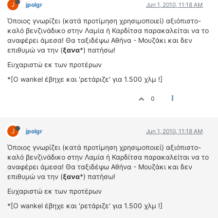
ΟΔΟΙΠΟΡΙΚΑ
J
jpolgr
Jun 1, 2010, 11:18 AM
Όποιος γνωρίζει (κατά προτίμηση χρησιμοποιεί) αξιόπιστο-
VIDEO
καλό βενζινάδικο στην Λαμία ή Καρδίτσα παρακαλείται να το
4TTV
αναφέρει άμεσα! Θα ταξιδέψω Αθήνα - Μουζάκι και δεν
επιθυμώ να την (
ξανα
*) πατήσω!
ΝΕΑ ΜΟΝΤΕΛΑ
ΑΓΩΝΕΣ
Ευχαριστώ εκ των προτέρων
CANDID CAMERA
*[Ο wankel έβηχε και 'ρετάριζε' για 1.500 χλμ !]
ΤΕΧΝΟΛΟΓΙΑ
0
ΕΙΔΗΣΕΙΣ – ΠΑΡΟΥΣΙΑΣΕΙΣ
ΛΕΞΙΚΟ
J
jpolgr
Jun 1, 2010, 11:18 AM
ΠΕΡΙΒΑΛΛΟΝ
Όποιος γνωρίζει (κατά προτίμηση χρησιμοποιεί) αξιόπιστο-
ΔΟΚΙΜΕΣ – ΠΑΡΟΥΣΙΑΣΕΙΣ
καλό βενζινάδικο στην Λαμία ή Καρδίτσα παρακαλείται να το
αναφέρει άμεσα! Θα ταξιδέψω Αθήνα - Μουζάκι και δεν
ΕΙΔΗΣΕΙΣ
επιθυμώ να την (
ξανα
*) πατήσω!
ΑΓΩΝΕΣ
Ευχαριστώ εκ των προτέρων
FORMULA 1
*[Ο wankel έβηχε και 'ρετάριζε' για 1.500 χλμ !]
WRC