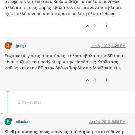
στρίψουμε για Τρίκαλα. Βέβαια βάζω πετρέλαιο συνήθως,
αλλά και όποιες φορές έβαλα βενζίνη, κανένα πρόβλημα.
εχει πολλή κίνηση και αυτόματο πωλητή όλο το 24ωρο
0
J
jpolgr
Jun 6, 2010, 4:29 PM
Ευχαριστώ για τις απαντήσεις, τελικά έβαλα στην BP (που
είναι μαζί με τα goody's) πριν την είσοδο της Καρδίτσας,
καθώς και στην BP στον δρόμο 'Καρδίτσας-Μουζακίου'( ).
0
8 days later
E
eliaskat
Jun 14, 2010, 6:58 PM
Shell μπασιακος όπως μπαίνεις από Λαμία με κατεύθυνση