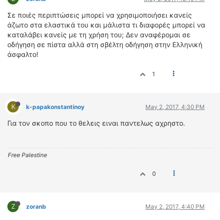
ΔΙΕΘΝΕΙΣ ΑΓΩΝΕΣ
Σε ποιές περιπτώσεις μπορεί να χρησιμοποιήσει κανείς
ΕΛΛΗΝΙΚΟΙ ΑΓΩΝΕΣ
άζωτο στα ελαστικά του και μάλιστα τι διαφορές μπορεί να
καταλάβει κανείς με τη χρήση του; Δεν αναφέρομαι σε
οδήγηση σε πίστα αλλά στη σβέλτη οδήγηση στην Ελληνική
ΤΙΜΕΣ
άσφαλτο!
4T CLASSIC
1
ΜΟΝΤΕΛΑ
ΚΑΤΑΣΚΕΥΑΣΤΕΣ
ΠΡΟΣΩΠΙΚΟΤΗΤΕΣ
K
k-papakonstantinoy
May 2, 2017, 4:30 PM
ΑΓΩΝΙΣΤΙΚΑ ΑΥΤΟΚΙΝΗΤΑ
Για τον σκοπο που το θελεις ειναι παντελως αχρηστο.
ΑΓΩΝΕΣ/ΔΙΟΡΓΑΝΩΣΕΙΣ
ΑΓΟΡΑ
Free Palestine
ΠΩΛΗΣΕΙΣ
0
ΠΡΟΣΦΟΡΕΣ
ΜΕΤΑΧΕΙΡΙΣΜΕΝΑ
Z
zoranb
May 2, 2017, 4:40 PM
2ΤΡΟΧΟΙ