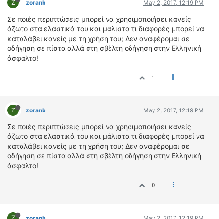
Z
zoranb
May 2, 2017, 12:19 PM
ΟΔΟΙΠΟΡΙΚΑ
Σε ποιές περιπτώσεις μπορεί να χρησιμοποιήσει κανείς
VIDEO
άζωτο στα ελαστικά του και μάλιστα τι διαφορές μπορεί να
4TTV
καταλάβει κανείς με τη χρήση του; Δεν αναφέρομαι σε
οδήγηση σε πίστα αλλά στη σβέλτη οδήγηση στην Ελληνική
ΝΕΑ ΜΟΝΤΕΛΑ
άσφαλτο!
ΑΓΩΝΕΣ
CANDID CAMERA
1
ΤΕΧΝΟΛΟΓΙΑ
Z
ΕΙΔΗΣΕΙΣ – ΠΑΡΟΥΣΙΑΣΕΙΣ
zoranb
May 2, 2017, 12:19 PM
ΛΕΞΙΚΟ
Σε ποιές περιπτώσεις μπορεί να χρησιμοποιήσει κανείς
άζωτο στα ελαστικά του και μάλιστα τι διαφορές μπορεί να
ΠΕΡΙΒΑΛΛΟΝ
καταλάβει κανείς με τη χρήση του; Δεν αναφέρομαι σε
οδήγηση σε πίστα αλλά στη σβέλτη οδήγηση στην Ελληνική
ΔΟΚΙΜΕΣ – ΠΑΡΟΥΣΙΑΣΕΙΣ
άσφαλτο!
ΕΙΔΗΣΕΙΣ
0
ΑΓΩΝΕΣ
FORMULA 1
WRC
Z
zoranb
May 2, 2017, 12:19 PM