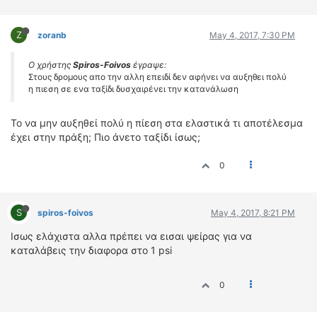
Z
zoranb
May 4, 2017, 7:30 PM
Ο χρήστης
Spiros-Foivos
έγραψε:
Στους δρομους απο την αλλη επειδί δεν αφήνει να αυξηθει πολύ
η πιεση σε ενα ταξίδι δυσχαιρένει την κατανάλωση
Το να μην αυξηθεί πολύ η πίεση στα ελαστικά τι αποτέλεσμα
έχει στην πράξη; Πιο άνετο ταξίδι ίσως;
0
S
spiros-foivos
May 4, 2017, 8:21 PM
Ισως ελάχιστα αλλα πρέπει να εισαι ψείρας για να
καταλάβεις την διαφορα στο 1 psi
0