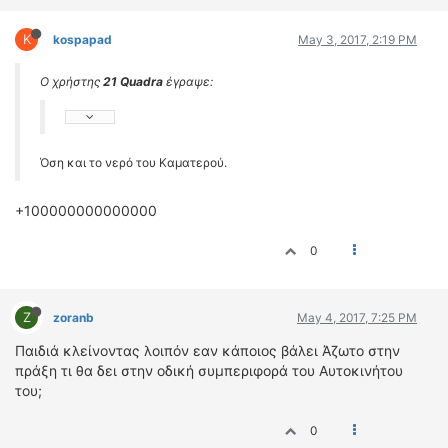
K
kospapad
May 3, 2017, 2:19 PM
Ο χρήστης
21 Quadra
έγραψε:
Όση και το νερό του Καματερού.
+100000000000000
0
Z
zoranb
May 4, 2017, 7:25 PM
Παιδιά κλείνοντας λοιπόν εαν κάποιος βάλει Άζωτο στην
πράξη τι θα δει στην οδική συμπεριφορά του Αυτοκινήτου
του;
0