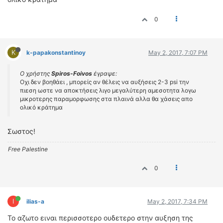
0
K
k-papakonstantinoy
May 2, 2017, 7:07 PM
Ο χρήστης
Spiros-Foivos
έγραψε:
Οχι δεν βοηθάει , μπορείς αν θέλεις να αυξήσεις 2-3 psi την
πιεση ωστε να αποκτήσεις λιγο μεγαλύτερη αμεσοτητα λογω
μικροτερης παραμορφωσης στα πλαινά αλλα θα χάσεις απο
ολικό κράτημα
Σωστος!
Free Palestine
0
I
ilias-a
May 2, 2017, 7:34 PM
Το αζωτο ειναι περισσοτερο ουδετερο στην αυξηση της