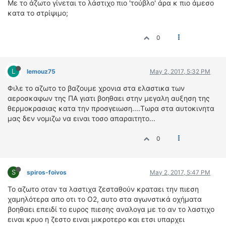
Με το άζωτο γίνεται το λάστιχο πιο 'τούβλο' άρα κ πιο άμεσο
ΟΔΗΓΟΥΜΕ
κατα το στρίψιμο;
ΕΠΙΚΑΙΡΟΤΗΤΑ
ΑΓΩΝΕΣ
0
CLASSIC
ΑΡΧΕΙΟ ΤΕΥΧΩΝ
L
lemouz75
May 2, 2017, 5:32 PM
Φιλε το αζωτο το βαζουμε χρονια στα ελαστικα των
αεροσκαφων της ΠΑ γιατι βοηθαει στην μεγαλη αυξηση της
θερμοκρασιας κατα την προσγειωση....Τωρα στα αυτοκινητα
μας δεν νομιζω να ειναι τοσο απαραιτητο...
0
S
spiros-foivos
May 2, 2017, 5:47 PM
Το αζωτο οταν τα λαστιχα ζεσταθούν κραταει την πιεση
χαμηλότερα απο οτι το O2, αυτο στα αγωνστικά οχήματα
βοηθαει επειδί το ευρος πιεσης αναλογα με το αν το λαστιχο
ειναι κρυο η ζεστο ειναι μικροτερο και ετσι υπαρχει