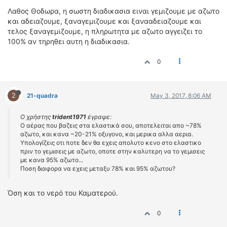
Λαθος Θοδωρα, η σωστη διαδικασια ειναι γεμιζουμε με αζωτο
και αδειαζουμε, ξαναγεμιζουμε και ξανααδειαζουμε και
τελος ξαναγεμιζουμε, η πληρωτητα με αζωτο αγγειζει το
100% αν τηρηθει αυτη η διαδικασια.
0
2
21-quadra
May 3, 2017, 8:06 AM
Ο χρήστης
trident1971
έγραψε:
Ο αέρας που βαζεις στα ελαστικά σου, αποτελειται απο ~78%
αζωτο, και κανα ~20-21% οξυγονο, και μερικα αλλα αερια.
Υπολογίζεις οτι ποτε δεν θα εχεις απολυτο κενο στο ελαστικο
πριν το γεμισεις με αζωτο, οποτε στην καλυτερη να το γεμισεις
με κανα 95% αζωτο...
Ποση διαφορα να εχεις μεταξυ 78% και 95% αζωτου?
Όση και το νερό του Καματερού.
0