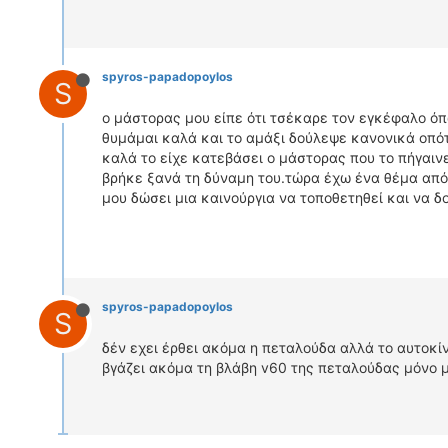
spyros-papadopoylos
S
o μάστορας μου είπε ότι τσέκαρε τον εγκέφαλο όπ
θυμάμαι καλά και το αμάξι δούλεψε κανονικά οπό
καλά το είχε κατεβάσει ο μάστορας που το πήγαινε
βρήκε ξανά τη δύναμη του.τώρα έχω ένα θέμα από
μου δώσει μια καινούργια να τοποθετηθεί και να δο
spyros-papadopoylos
S
δέν εχει έρθει ακόμα η πεταλούδα αλλά το αυτοκ
βγάζει ακόμα τη βλάβη v60 της πεταλούδας μόνο 