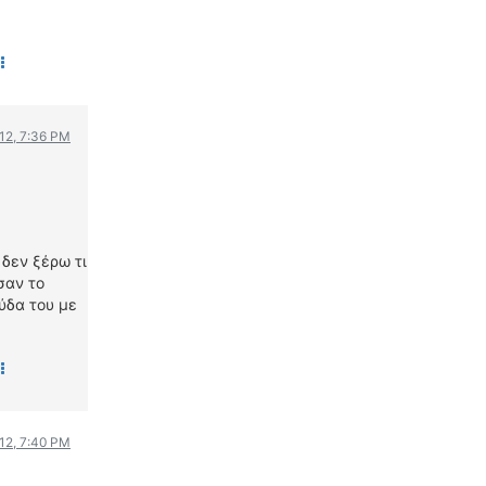
012, 7:36 PM
 δεν ξέρω τι
σαν το
ύδα του με
012, 7:40 PM