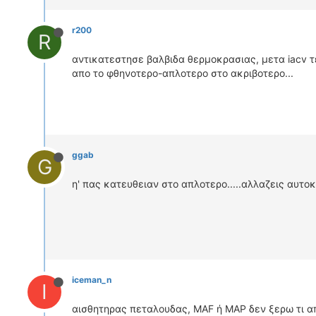
r200
R
αντικατεστησε βαλβιδα θερμοκρασιας, μετα iacv τ
απο το φθηνοτερο-απλοτερο στο ακριβοτερο...
ggab
G
η' πας κατευθειαν στο απλοτερο.....αλλαζεις αυτοκι
iceman_n
I
αισθητηρας πεταλουδας, MAF ή MAP δεν ξερω τι απ