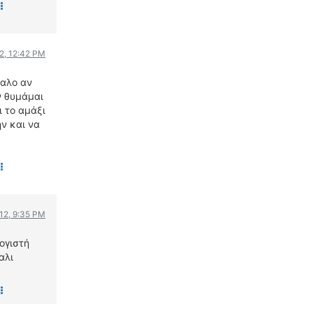
12, 12:42 PM
φαλο αν
ν θυμάμαι
ι το αμάξι
ν και να
012, 9:35 PM
ογιστή
αλι