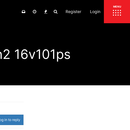
Register
Login
ΕΠΙΚΑΙΡΟΤΗΤΑ
MENU
ΕΛΛΑΔΑ
ΚΟΣΜΟΣ
2 16v101ps
ΤΙΜΕΣ
ΕΚΘΕΣΕΙΣ
ΕΚΔΗΛΩΣΕΙΣ 4Τ
ΣΥΝΕΝΤΕΥΞΕΙΣ
4ΤΡΟΧΟΙ
ΔΟΚΙΜΕΣ
TEST
ΣΥΓΚΡΙΣΗ
ΠΑΡΟΥΣΙΑΣΕΙΣ
ΣΥΓΚΡΙΤΙΚΕΣ ΔΟΚΙΜΕΣ
ΑΓΩΝΙΣΤΙΚΕΣ ΓΝΩΡΙΜΙΕΣ
og in to reply
ΔΟΚΙΜΕΣ ΕΛΑΣΤΙΚΩΝ
ΕΙΔΙΚΕΣ ΔΙΑΔΡΟΜΕΣ