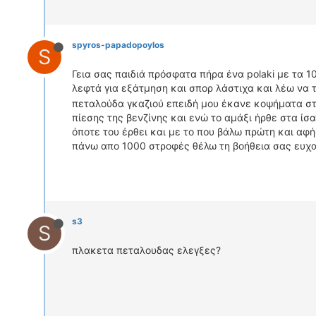
spyros-papadopoylos
S
Γεια σας παιδιά πρόσφατα πήρα ένα polaki με τα 1
λεφτά για εξάτμηση και σπορ λάστιχα και λέω να 
πεταλούδα γκαζιού επειδή μου έκανε κοψήματα στο
πίεσης της βενζίνης και ενώ το αμάξι ήρθε στα ίσα
όποτε του έρθει και με το που βάλω πρώτη και αφ
πάνω απο 1000 στροφές θέλω τη βοήθεια σας ευχα
s3
S
πλακετα πεταλουδας ελεγξες?