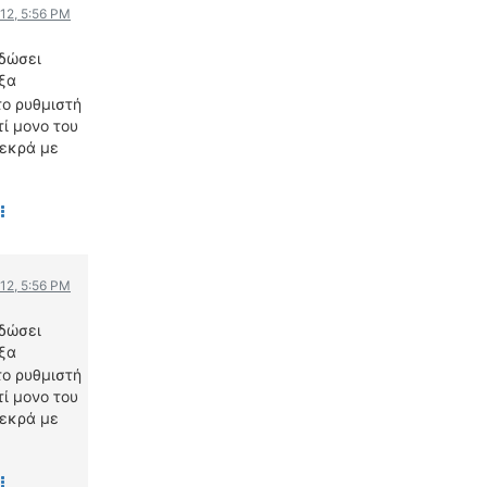
012, 5:56 PM
ΟΔΟΙΠΟΡΙΚΑ
 δώσει
VIDEO
ξα
4TTV
το ρυθμιστή
τί μονο του
ΝΕΑ ΜΟΝΤΕΛΑ
νεκρά με
ΑΓΩΝΕΣ
CANDID CAMERA
ΤΕΧΝΟΛΟΓΙΑ
ΕΙΔΗΣΕΙΣ – ΠΑΡΟΥΣΙΑΣΕΙΣ
012, 5:56 PM
ΛΕΞΙΚΟ
 δώσει
ΠΕΡΙΒΑΛΛΟΝ
ξα
ΔΟΚΙΜΕΣ – ΠΑΡΟΥΣΙΑΣΕΙΣ
το ρυθμιστή
ΕΙΔΗΣΕΙΣ
τί μονο του
νεκρά με
ΑΓΩΝΕΣ
FORMULA 1