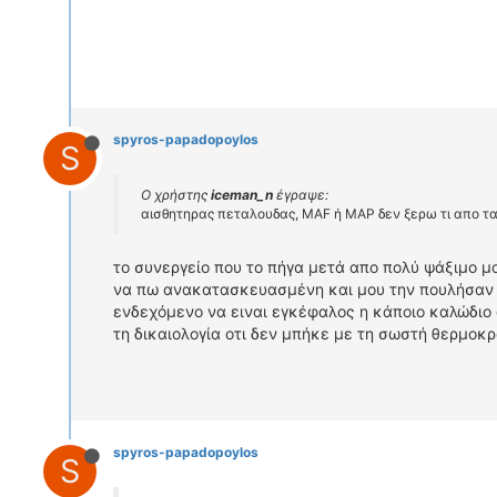
spyros-papadopoylos
S
Ο χρήστης
iceman_n
έγραψε:
αισθητηρας πεταλουδας, MAF ή MAP δεν ξερω τι απο τα
το συνεργείο που το πήγα μετά απο πολύ ψάξιμο μο
να πω ανακατασκευασμένη και μου την πουλήσαν γ
ενδεχόμενο να ειναι εγκέφαλος η κάποιο καλώδιο 
τη δικαιολογία οτι δεν μπήκε με τη σωστή θερμοκ
spyros-papadopoylos
S