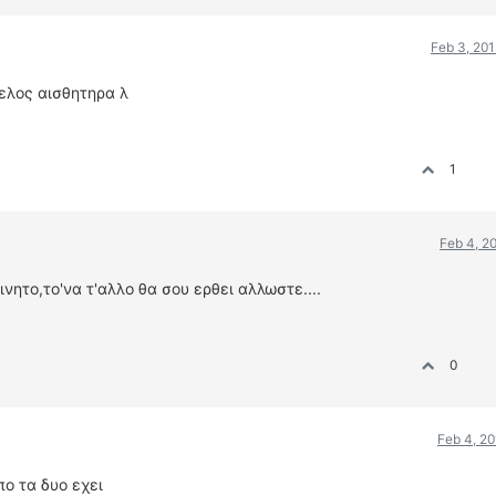
Feb 3, 20
ελος αισθητηρα λ
1
Feb 4, 2
νητο,το'να τ'αλλο θα σου ερθει αλλωστε....
0
Feb 4, 2
ο τα δυο εχει