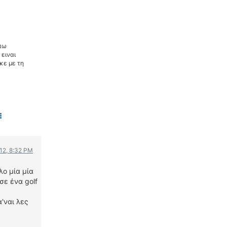
 πω
ειναι
κε με τη
012, 8:32 PM
ο μία μία
σε ένα golf
'ναι λες