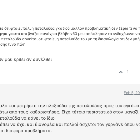
πε ότι φταίει πάλι η πεταλούδα γκαζιού μάλλον προβληματική δεν ξέρω τι να
για γιαυτό και βγάζει συνέχεια βλάβη v60 μου απέκλησαν το ενδεχόμενο να 
εταλούδα αρνείται οτι φταίει η πεταλούδα του με τη δικαιολογία οτι δεν μπή
σης τι να πώ?
ν μου έρθει αν συνέλθει
1
Feb 5, 2
αλο και μετρήστε την πλεξούδα της πεταλούδας προς τον εγκέφαλ
άτω από τους καθαριστήρες. Είχα τέτοιο περιστατικό στον μαγαζί 
εταλούδα να κάνει το ίδιο.
έπει να έχει και διανομέα και πολλοί άσχετοι τον γυρνάνε όπου να
ται διαφορα προβλήματα.