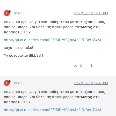
ΟΔΟΙΠΟΡΙΚΑ
L
VIDEO
lef205
Nov 21, 2010, 12:45 PM
4TTV
κανω μια ερευνa για ενα μαθημα του μεταπτυχιακου μου,
οποιος μπορει και θελει ας παρει μερος πατωντας στo
ΝΕΑ ΜΟΝΤΕΛΑ
παρακατω λινκ
ΑΓΩΝΕΣ
http://qtrial.qualtrics.com/SE/?SID=SV_aV4zEIfUBtx1Z4M
CANDID CAMERA
ευχαριστω πολυ!
ΤΕΧΝΟΛΟΓΙΑ
Υγ ευχαριστω BILL33 !
ΕΙΔΗΣΕΙΣ – ΠΑΡΟΥΣΙΑΣΕΙΣ
ΛΕΞΙΚΟ
0
ΠΕΡΙΒΑΛΛΟΝ
L
ΔΟΚΙΜΕΣ – ΠΑΡΟΥΣΙΑΣΕΙΣ
lef205
Nov 21, 2010, 12:45 PM
ΕΙΔΗΣΕΙΣ
κανω μια ερευνa για ενα μαθημα του μεταπτυχιακου μου,
οποιος μπορει και θελει ας παρει μερος πατωντας στo
ΑΓΩΝΕΣ
παρακατω λινκ
FORMULA 1
http://qtrial.qualtrics.com/SE/?SID=SV_aV4zEIfUBtx1Z4M
WRC