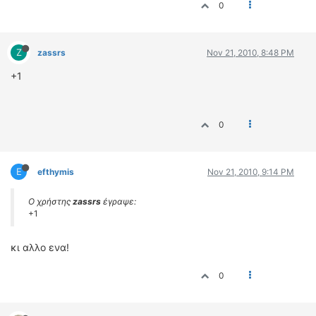
0
Z
zassrs
Nov 21, 2010, 8:48 PM
+1
0
E
efthymis
Nov 21, 2010, 9:14 PM
Ο χρήστης
zassrs
έγραψε:
+1
κι αλλο ενα!
0