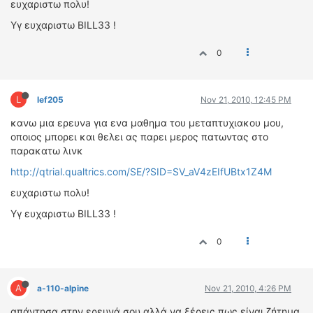
ευχαριστω πολυ!
ΔΙΕΘΝΕΙΣ ΑΓΩΝΕΣ
Υγ ευχαριστω BILL33 !
ΕΛΛΗΝΙΚΟΙ ΑΓΩΝΕΣ
0
ΤΙΜΕΣ
4T CLASSIC
L
lef205
Nov 21, 2010, 12:45 PM
ΜΟΝΤΕΛΑ
κανω μια ερευνa για ενα μαθημα του μεταπτυχιακου μου,
ΚΑΤΑΣΚΕΥΑΣΤΕΣ
οποιος μπορει και θελει ας παρει μερος πατωντας στo
ΠΡΟΣΩΠΙΚΟΤΗΤΕΣ
παρακατω λινκ
ΑΓΩΝΙΣΤΙΚΑ ΑΥΤΟΚΙΝΗΤΑ
http://qtrial.qualtrics.com/SE/?SID=SV_aV4zEIfUBtx1Z4M
ΑΓΩΝΕΣ/ΔΙΟΡΓΑΝΩΣΕΙΣ
ευχαριστω πολυ!
Υγ ευχαριστω BILL33 !
ΑΓΟΡΑ
ΠΩΛΗΣΕΙΣ
0
ΠΡΟΣΦΟΡΕΣ
ΜΕΤΑΧΕΙΡΙΣΜΕΝΑ
A
a-110-alpine
Nov 21, 2010, 4:26 PM
2ΤΡΟΧΟΙ
απάντησα στην ερευνά σου αλλά να ξέρεις πως είναι ζήτημα