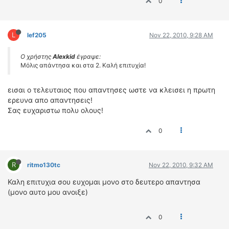
0
L
lef205
Nov 22, 2010, 9:28 AM
Ο χρήστης
Alexkid
έγραψε:
Μόλις απάντησα και στα 2. Καλή επιτυχία!
εισαι ο τελευταιος που απαντησες ωστε να κλεισει η πρωτη
ερευνα απο απαντησεις!
Σας ευχαριστω πολυ ολους!
0
R
ritmo130tc
Nov 22, 2010, 9:32 AM
Καλη επιτυχια σου ευχομαι μονο στο δευτερο απαντησα
(μονο αυτο μου ανοιξε)
0