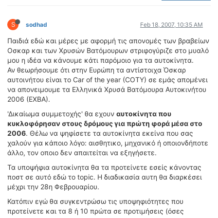
ΟΔΟΙΠΟΡΙΚΑ
S
VIDEO
sodhad
Feb 18, 2007, 10:35 AM
4TTV
Παιδιά εδώ και μέρες με αφορμή τις απονομές των βραβείων
Οσκαρ και των Χρυσών Βατόμουρων στριφογύριζε στο μυαλό
ΝΕΑ ΜΟΝΤΕΛΑ
μου η ιδέα να κάνουμε κάτι παρόμοιο για τα αυτοκίνητα.
ΑΓΩΝΕΣ
Αν θεωρήσουμε ότι στην Ευρώπη τα αντίστοιχα Όσκαρ
CANDID CAMERA
αυτοινήτου είναι το Car of the year (COTY) σε εμάς απομένει
να απονειμουμε τα Ελληνικά Χρυσά Βατόμουρα Αυτοκινήτου
ΤΕΧΝΟΛΟΓΙΑ
2006 (ΕΧΒΑ).
ΕΙΔΗΣΕΙΣ – ΠΑΡΟΥΣΙΑΣΕΙΣ
'Δικαίωμα συμμετοχής' θα εχουν
αυτοκίνητα που
ΛΕΞΙΚΟ
κυκλοφόρησαν στους δρόμους για πρώτη φορά μέσα στο
2006
. Θέλω να ψηφίσετε τα αυτοκίνητα εκείνα που σας
χαλούν για κάποιο λόγο: αισθητικο, μηχανικό ή οποιονδήποτε
ΠΕΡΙΒΑΛΛΟΝ
άλλο, τον οποιο δεν απαιτείται να εξηγήσετε.
ΔΟΚΙΜΕΣ – ΠΑΡΟΥΣΙΑΣΕΙΣ
Τα υποψήφια αυτοκίνητα θα τα προτείνετε εσείς κάνοντας
ΕΙΔΗΣΕΙΣ
ποστ σε αυτό εδώ το topic. Η διαδικασία αυτη θα διαρκέσει
μέχρι την 28η Φεβρουαρίου.
ΑΓΩΝΕΣ
Κατόπιν εγώ θα συγκεντρώσω τις υποψηφιότητες που
FORMULA 1
προτείνετε και τα 8 ή 10 πρώτα σε προτιμήσεις (όσες
WRC