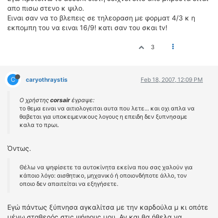
απο πισω στενο κ ψιλο.
Eιναι σαν να το βλεπεις σε τηλεοραση με φορματ 4/3 κ η
εκπομπη του να ειναι 16/9! κατι σαν του σκαι tv!
3
C
caryothraystis
Feb 18, 2007, 12:09 PM
Ο χρήστης
corsair
έγραψε:
το θεμα ειναι να αιτιολογειται αυτα που λετε... και οχι απλα να
θαβεται για υποκειμενικους λογους η επειδη δεν ξυπνησαμε
καλα το πρωι.
Όντως.
Θέλω να ψηφίσετε τα αυτοκίνητα εκείνα που σας χαλούν για
κάποιο λόγο: αισθητικο, μηχανικό ή οποιονδήποτε άλλο, τον
οποιο δεν απαιτείται να εξηγήσετε.
Εγώ πάντως ξύπνησα αγκαλίτσα με την καρδούλα μ κι οπότε
μένω σταθερός στις ψήφους μου. Αν και θα ήθελα να