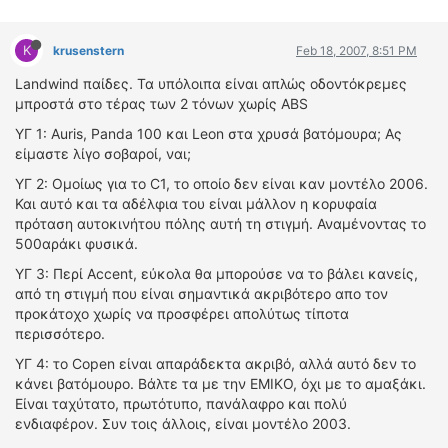
K
krusenstern
Feb 18, 2007, 8:51 PM
Landwind παίδες. Τα υπόλοιπα είναι απλώς οδοντόκρεμες
μπροστά στο τέρας των 2 τόνων χωρίς ABS
ΥΓ 1: Auris, Panda 100 και Leon στα χρυσά βατόμουρα; Ας
είμαστε λίγο σοβαροί, ναι;
ΥΓ 2: Ομοίως για το C1, το οποίο δεν είναι καν μοντέλο 2006.
Και αυτό και τα αδέλφια του είναι μάλλον η κορυφαία
πρόταση αυτοκινήτου πόλης αυτή τη στιγμή. Αναμένοντας το
500αράκι φυσικά.
ΥΓ 3: Περί Accent, εύκολα θα μπορούσε να το βάλει κανείς,
από τη στιγμή που είναι σημαντικά ακριβότερο απο τον
προκάτοχο χωρίς να προσφέρει απολύτως τίποτα
περισσότερο.
ΥΓ 4: το Copen είναι απαράδεκτα ακριβό, αλλά αυτό δεν το
κάνει βατόμουρο. Βάλτε τα με την EMIKO, όχι με το αμαξάκι.
Είναι ταχύτατο, πρωτότυπο, πανάλαφρο και πολύ
ενδιαφέρον. Συν τοις άλλοις, είναι μοντέλο 2003.