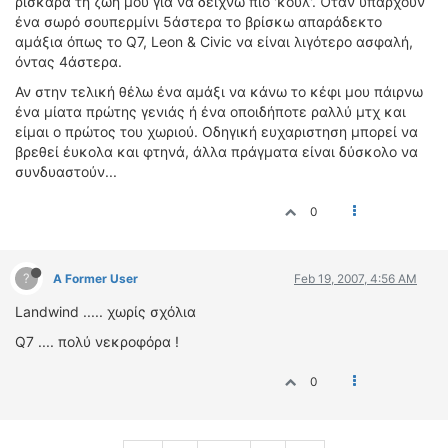
ρίσκαρα τη ζωή μου για να δείχνω πιο 'κούλ'. Όταν υπάρχουν
ένα σωρό σουπερμίνι 5άστερα το βρίσκω απαράδεκτο
αμάξια όπως το Q7, Leon & Civic να είναι λιγότερο ασφαλή,
όντας 4άστερα.
Αν στην τελική θέλω ένα αμάξι να κάνω το κέφι μου πάιρνω
ένα μίατα πρώτης γενιάς ή ένα οποιδήποτε ραλλύ μτχ και
είμαι ο πρώτος του χωριού. Οδηγική ευχαριστηση μπορεί να
βρεθεί έυκολα και φτηνά, άλλα πράγματα είναι δύσκολο να
συνδυαστούν...
0
?
A Former User
Feb 19, 2007, 4:56 AM
Landwind ..... χωρίς σχόλια
Q7 .... πολύ νεκροφόρα !
0