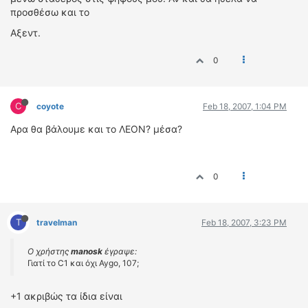
προσθέσω και το
Αξεντ.
0
C
coyote
Feb 18, 2007, 1:04 PM
Αρα θα βάλουμε και το ΛΕΟΝ? μέσα?
0
T
travelman
Feb 18, 2007, 3:23 PM
Ο χρήστης
manosk
έγραψε:
Γιατί το C1 και όχι Aygo, 107;
+1 ακριβώς τα ίδια είναι