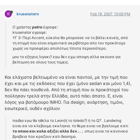
K
krusenstern
Feb 18, 2007, 10:09 PM
Ο χρήστης
patro
έγραψε:
krusenator εγραψε:
ΥΓ 3: Περί Accent, εύκολα θα μπορούσε να το βάλει κανείς, από
τη στιγμή που είναι σημαντικά ακριβότερο απο τον προκάτοχο
χωρίς να προσφέρει απολύτως τίποτα περισσότερο.
μου το εξηγεις λιγακι? εγω δεν εχω αποψη αλλα ακουσα για
βελτιωση σε ολους τους τομεις.
Και ελάχιστα βελτιωμένο να είναι παντού, με την τιμή που
έχει και με τις εκδόσεις που έχει (μόνο sedan και μόνο 1,4),
δεν θα πάει πουθενά. Από τη στιγμή που οι προκάτοχοί του
πούλησαν τρελά στην Ελλάδα, αυτό πάει άπατο. Ε, είναι
λόγος για βατόμουρο ΙΜΗΟ. Για design, ανάρτηση, τιμόνι,
εσωτερικό, ουδέν σχόλιον
παιδια εγω θα ηθελα το Leon(ή το toledo?) ή το Q7 . Landwing
ειναι σα να κλεβουμε εκκλησια. το θεμα ειναι να βγαλουμε κατι
το οποιο και καλα αξιζει αλλα δεν...
; .οπως ειναι τα κανονικα
βραβεια που κραζουν κατι διασημο.