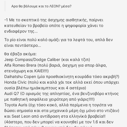
Αρα θα βάλουμε και το ΛΕΟΝ? μέσα?
-1 Με το σκεπτικό της άσχημης αισθητικής, παίρνει
κατευθείαν το βραβείο οπότε η ψηφοφορία χάνει το
ενδιαφέρον της...
Το ρίο είναι πολύ καλό αμάξι για τα λεφτά του, απλά δεν
είναι πεντάστερο...
θα έβαζα ακόμα:
Jeep Compass/Dodge Caliber (και καλά τζιπ)
Alfa Romeo Brera (πολύ βαριά, άσχημη για σπορ άλφα,
στενάχωρη και ΚΑΙΕΙ!!!)
Daihatshu Copen (μία προσθιοκίνητη κουράδα τόσο ακριβή?)
Honda Civic (πολύ και καλά χάι τεκ αλλά εκεί όπου υπάρχει
ουσία βλέπω ημιάκαμπτους και 4 αστέρια)
Audi Q7 (Ο ορισμός της απληστίας, ένα βενζινοβόρο κτήνος
με παθητική ασφάλεια χειρότερη από γιάρις!!!!)
Toyota Auris (όχι τόσο κακό, αλλά περίμενα η τογιότα να
δώσει σημασία και στα μηχανικά μέρη όχι μόνο στο ντιζάιν)
και Seat Leon από αντίδραση στα ελληνίκά βραβεία!!
(4άστερο, που δεν μπορεί να κουνηθεί με τον 1.6 και δεν