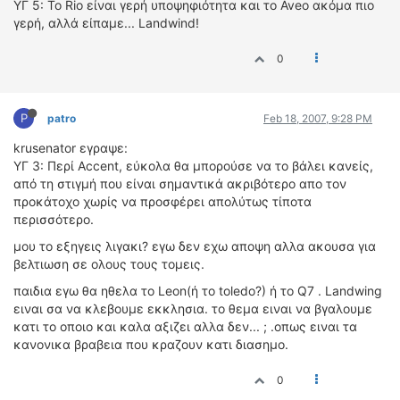
ΥΓ 5: Το Rio είναι γερή υποψηφιότητα και το Aveo ακόμα πιο
γερή, αλλά είπαμε... Landwind!
0
P
patro
Feb 18, 2007, 9:28 PM
krusenator εγραψε:
ΥΓ 3: Περί Accent, εύκολα θα μπορούσε να το βάλει κανείς,
από τη στιγμή που είναι σημαντικά ακριβότερο απο τον
προκάτοχο χωρίς να προσφέρει απολύτως τίποτα
περισσότερο.
μου το εξηγεις λιγακι? εγω δεν εχω αποψη αλλα ακουσα για
βελτιωση σε ολους τους τομεις.
παιδια εγω θα ηθελα το Leon(ή το toledo?) ή το Q7 . Landwing
ειναι σα να κλεβουμε εκκλησια. το θεμα ειναι να βγαλουμε
κατι το οποιο και καλα αξιζει αλλα δεν... ; .οπως ειναι τα
κανονικα βραβεια που κραζουν κατι διασημο.
0