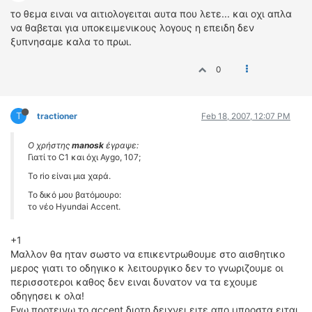
το θεμα ειναι να αιτιολογειται αυτα που λετε... και οχι απλα
να θαβεται για υποκειμενικους λογους η επειδη δεν
ξυπνησαμε καλα το πρωι.
0
T
tractioner
Feb 18, 2007, 12:07 PM
Ο χρήστης
manosk
έγραψε:
Γιατί το C1 και όχι Aygo, 107;
Το rio είναι μια χαρά.
To δικό μου βατόμουρο:
το νέο Hyundai Accent.
+1
Μαλλον θα ηταν σωστο να επικεντρωθουμε στο αισθητικο
μερος γιατι το οδηγικο κ λειτουργικο δεν το γνωριζουμε οι
περισσοτεροι καθος δεν ειναι δυνατον να τα εχουμε
οδηγησει κ ολα!
Εγω προτεινω το αccent διοτη δειχνει ειτε απο μπροστα ειται