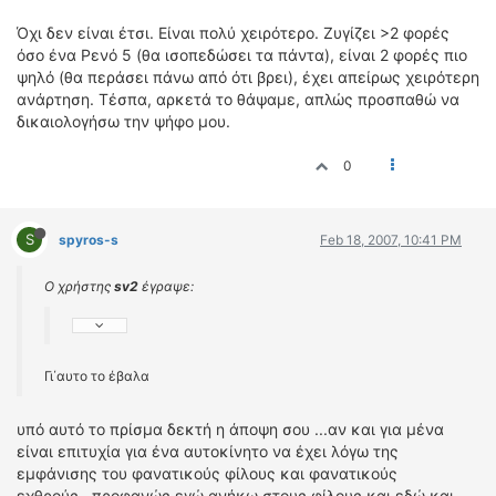
Όχι δεν είναι έτσι. Είναι πολύ χειρότερο. Ζυγίζει >2 φορές
όσο ένα Ρενό 5 (θα ισοπεδώσει τα πάντα), είναι 2 φορές πιο
ψηλό (θα περάσει πάνω από ότι βρει), έχει απείρως χειρότερη
ανάρτηση. Τέσπα, αρκετά το θάψαμε, απλώς προσπαθώ να
δικαιολογήσω την ψήφο μου.
0
S
spyros-s
Feb 18, 2007, 10:41 PM
Ο χρήστης
sv2
έγραψε:
Γι΄αυτο το έβαλα
υπό αυτό το πρίσμα δεκτή η άποψη σου ...αν και για μένα
είναι επιτυχία για ένα αυτοκίνητο να έχει λόγω της
εμφάνισης του φανατικούς φίλους και φανατικούς
εχθρούς...προφανώς εγώ ανήκω στους φίλους και εδώ και