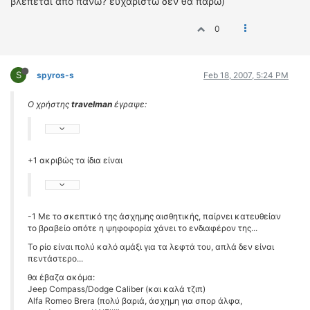
βλέπεται από πάνω? ευχαριστώ δεν θα πάρω)
0
S
spyros-s
Feb 18, 2007, 5:24 PM
Ο χρήστης
travelman
έγραψε:
+1 ακριβώς τα ίδια είναι
-1 Με το σκεπτικό της άσχημης αισθητικής, παίρνει κατευθείαν
το βραβείο οπότε η ψηφοφορία χάνει το ενδιαφέρον της...
Το ρίο είναι πολύ καλό αμάξι για τα λεφτά του, απλά δεν είναι
πεντάστερο...
θα έβαζα ακόμα:
Jeep Compass/Dodge Caliber (και καλά τζιπ)
Alfa Romeo Brera (πολύ βαριά, άσχημη για σπορ άλφα,