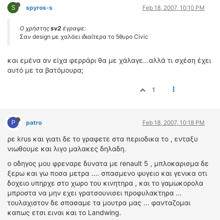
S
spyros-s
Feb 18, 2007, 10:10 PM
Ο χρήστης
sv2
έγραψε:
Σαν design με χαλάει ιδιαίτερα το 5θυρο Civic
και εμένα αν είχα φερράρι θα με χάλαγε...αλλά τι σχέση έχει
αυτό με τα βατόμουρα;
1
P
patro
Feb 18, 2007, 10:18 PM
ρε krus και γιατι δε το γραφετε στα περιοδικα το , ενταξυ
νιωθουμε και λιγο μαλακες δηλαδη.
ο οδηγος μου φρεναρε δυνατα με renault 5 , μπλοκαρισμα δε
ξερω και γω ποσα μετρα .... σπασμενο ψυγειο και γενικα οτι
δοχειο υπηρχε στο χωρο του κινητηρα , και το γαμωκορολα
μπροστα να μην εχει γρατσουνισει προφυλακτηρα ...
τουλαχιστον δε σπασαμε τα μουτρα μας ... φανταζομαι
καπως ετσι ειναι και το Landwing.