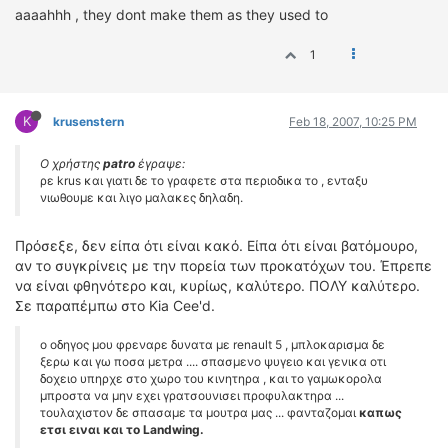
aaaahhh , they dont make them as they used to
1
K
krusenstern
Feb 18, 2007, 10:25 PM
Ο χρήστης
patro
έγραψε:
ρε krus και γιατι δε το γραφετε στα περιοδικα το , ενταξυ
νιωθουμε και λιγο μαλακες δηλαδη.
Πρόσεξε, δεν είπα ότι είναι κακό. Είπα ότι είναι βατόμουρο,
αν το συγκρίνεις με την πορεία των προκατόχων του. Έπρεπε
να είναι φθηνότερο και, κυρίως, καλύτερο. ΠΟΛΥ καλύτερο.
Σε παραπέμπω στο Kia Cee'd.
ο οδηγος μου φρεναρε δυνατα με renault 5 , μπλοκαρισμα δε
ξερω και γω ποσα μετρα .... σπασμενο ψυγειο και γενικα οτι
δοχειο υπηρχε στο χωρο του κινητηρα , και το γαμωκορολα
μπροστα να μην εχει γρατσουνισει προφυλακτηρα ...
τουλαχιστον δε σπασαμε τα μουτρα μας ... φανταζομαι
καπως
ετσι ειναι και το Landwing.