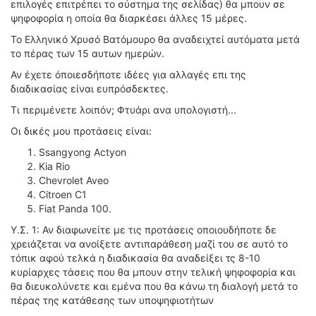
επιλογές επιτρέπει το σύστημα της σελίδας) θα μπουν σε
ΔΙΕΘΝΕΙΣ ΑΓΩΝΕΣ
ψηφοφορία η οποία θα διαρκέσει άλλες 15 μέρες.
ΕΛΛΗΝΙΚΟΙ ΑΓΩΝΕΣ
Το Ελληνικό Χρυσό Βατόμουρο θα αναδειχτεί αυτόματα μετά
το πέρας των 15 αυτων ημερών.
ΤΙΜΕΣ
Αν έχετε όποιεσδήποτε ιδέες για αλλαγές επι της
διαδικασίας είναι ευπρόσδεκτες.
4T CLASSIC
Τι περιμένετε λοιπόν; Φτυάρι ανα υπολογιστή...
ΜΟΝΤΕΛΑ
Οι δικές μου προτάσεις είναι:
ΚΑΤΑΣΚΕΥΑΣΤΕΣ
ΠΡΟΣΩΠΙΚΟΤΗΤΕΣ
Ssangyong Actyon
Kia Rio
ΑΓΩΝΙΣΤΙΚΑ ΑΥΤΟΚΙΝΗΤΑ
Chevrolet Aveo
ΑΓΩΝΕΣ/ΔΙΟΡΓΑΝΩΣΕΙΣ
Citroen C1
Fiat Panda 100.
ΑΓΟΡΑ
Υ.Σ. 1: Αν διαφωνείτε με τις προτάσεις οποιουδήποτε δε
ΠΩΛΗΣΕΙΣ
χρειάζεται να ανοίξετε αντιπαράθεση μαζί του σε αυτό το
ΠΡΟΣΦΟΡΕΣ
τόπικ αφού τελκά η διαδικασία θα αναδείξει τς 8-10
κυρίαρχες τάσεις που θα μπουν στην τελική ψηφοφορία και
ΜΕΤΑΧΕΙΡΙΣΜΕΝΑ
θα διευκολύνετε και εμένα που θα κάνω τη διαλογή μετά το
πέρας της κατάθεσης των υποψηφιοτήτων
2ΤΡΟΧΟΙ