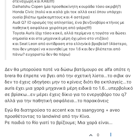
στενάχωρη και ΚΑΙΕΙ!!!)
Daihatshu Copen (μία προσθιοκίνητη κουράδα τόσο ακριβή?)
Honda Civic (πολύ και καλά χάι τεκ αλλά εκεί όπου υπάρχει
ουσία βλέπω ημιάκαμπτους και 4 αστέρια)
Audi Q7 (Ο ορισμός της απληστίας, ένα βενζινοβόρο κτήνος με
παθητική ασφάλεια χειρότερη από γιάρις!!!!)
Toyota Auris (όχι τόσο κακό, αλλά περίμενα η τογιότα να δώσει
σημασία και στα μηχανικά μέρη όχι μόνο στο ντιζάιν)
και Seat Leon από αντίδραση στα ελληνίκά βραβεία!! (4άστερο,
που δεν μπορεί να κουνηθεί με τον 1.6 και δεν βλέπεται από
πάνω? ευχαριστώ δεν θα πάρω)
Δεν θα μπορούσα ποτέ να δώσω βατόμουρο σε alfa οπότε η
brera θα έπρεπε να βγει από την σχετική λίστα...το σιβικ αν
δεν το έχεις οδηγήσει μην το κρίνεις διότι θα εκπλαγείς...το
auris έχει μια χαρά μηχανικά μέρη ειδικά το 1.6...υπερβολικό
σε βρίσκω...εν μέρει έχεις δίκιο για το ενεργοβόρο του q7
αλλά για την παθητική ασφάλεια...το παρακάνεις
Εγώ θα διατηρούσα το accent και τα ssangyong + aveo
προσθέτοντας το landwind από την Κίνα.
Ρε παιδιά το Rio γιατί το βρίζουμε; Μια χαρά είναι...
0