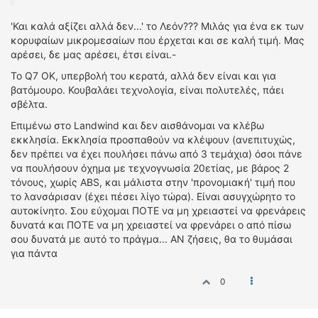
'Και καλά αξίζει αλλά δεν...' το Λεόν??? Μιλάς για ένα εκ των
κορυφαίων μικρομεσαίων που έρχεται και σε καλή τιμή. Μας
αρέσει, δε μας αρέσει, έτσι είναι.-
Το Q7 ΟΚ, υπερβολή του κερατά, αλλά δεν είναι και για
βατόμουρο. Κουβαλάει τεχνολογία, είναι πολυτελές, πάει
σβέλτα.
Επιμένω στο Landwind και δεν αισθάνομαι να κλέβω
εκκλησία. Εκκλησία προσπαθούν να κλέψουν (ανεπιτυχώς,
δεν πρέπει να έχει πουλήσει πάνω από 3 τεμάχια) όσοι πάνε
να πουλήσουν όχημα με τεχνογνωσία 20ετίας, με βάρος 2
τόνους, χωρίς ABS, και μάλιστα στην 'προνομιακή' τιμή που
το λανσάρισαν (έχει πέσει λίγο τώρα). Είναι ασυγχώρητο το
αυτοκίνητο. Σου εύχομαι ΠΟΤΕ να μη χρειαστεί να φρενάρεις
δυνατά και ΠΟΤΕ να μη χρειαστεί να φρενάρει ο από πίσω
σου δυνατά με αυτό το πράγμα... ΑΝ ζήσεις, θα το θυμάσαι
για πάντα
0