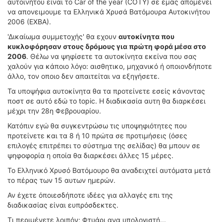
αυτοινήτου είναι το Car of the year (COTY) σε εμάς απομένει
να απονειμουμε τα Ελληνικά Χρυσά Βατόμουρα Αυτοκινήτου
2006 (ΕΧΒΑ).
'Δικαίωμα συμμετοχής' θα εχουν
αυτοκίνητα που
κυκλοφόρησαν στους δρόμους για πρώτη φορά μέσα στο
2006
. Θέλω να ψηφίσετε τα αυτοκίνητα εκείνα που σας
χαλούν για κάποιο λόγο: αισθητικο, μηχανικό ή οποιονδήποτε
άλλο, τον οποιο δεν απαιτείται να εξηγήσετε.
Τα υποψήφια αυτοκίνητα θα τα προτείνετε εσείς κάνοντας
ποστ σε αυτό εδώ το topic. Η διαδικασία αυτη θα διαρκέσει
μέχρι την 28η Φεβρουαρίου.
Κατόπιν εγώ θα συγκεντρώσω τις υποψηφιότητες που
προτείνετε και τα 8 ή 10 πρώτα σε προτιμήσεις (όσες
επιλογές επιτρέπει το σύστημα της σελίδας) θα μπουν σε
ψηφοφορία η οποία θα διαρκέσει άλλες 15 μέρες.
Το Ελληνικό Χρυσό Βατόμουρο θα αναδειχτεί αυτόματα μετά
το πέρας των 15 αυτων ημερών.
Αν έχετε όποιεσδήποτε ιδέες για αλλαγές επι της
διαδικασίας είναι ευπρόσδεκτες.
Τι περιμένετε λοιπόν; Φτυάρι ανα υπολογιστή...