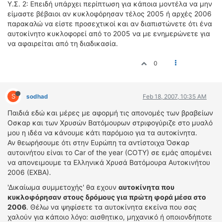
Υ.Σ. 2: Επειδή υπάρχει περίπτωση για κάποια μοντέλα να μην
ΟΔΗΓΟΥΜΕ
είμαστε βέβαιοι αν κυκλοφόρησαν τέλος 2005 ή αρχές 2006
ΕΠΙΚΑΙΡΟΤΗΤΑ
παρακαλώ να είστε προσεχτικοί και αν διαπιστώνετε ότι ένα
ΑΓΩΝΕΣ
αυτοκίνητο κυκλοφορεί από το 2005 να με ενημερώνετε για
να αφαιρείται από τη διαδικασία.
CLASSIC
0
ΑΡΧΕΙΟ ΤΕΥΧΩΝ
S
sodhad
Feb 18, 2007, 10:35 AM
Παιδιά εδώ και μέρες με αφορμή τις απονομές των βραβείων
Οσκαρ και των Χρυσών Βατόμουρων στριφογύριζε στο μυαλό
μου η ιδέα να κάνουμε κάτι παρόμοιο για τα αυτοκίνητα.
Αν θεωρήσουμε ότι στην Ευρώπη τα αντίστοιχα Όσκαρ
αυτοινήτου είναι το Car of the year (COTY) σε εμάς απομένει
να απονειμουμε τα Ελληνικά Χρυσά Βατόμουρα Αυτοκινήτου
2006 (ΕΧΒΑ).
'Δικαίωμα συμμετοχής' θα εχουν
αυτοκίνητα που
κυκλοφόρησαν στους δρόμους για πρώτη φορά μέσα στο
2006
. Θέλω να ψηφίσετε τα αυτοκίνητα εκείνα που σας
χαλούν για κάποιο λόγο: αισθητικο, μηχανικό ή οποιονδήποτε