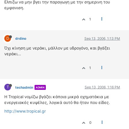
Ελπιζω να μην βγει την παραγωγη με την σημερινη του
ΟΔΗΓΟΥΜΕ
εμφανιση.
ΕΠΙΚΑΙΡΟΤΗΤΑ
ΑΓΩΝΕΣ
1
CLASSIC
ΑΡΧΕΙΟ ΤΕΥΧΩΝ
D
drdino
Sep 13, 2006, 1:13 PM
Όχι κίνηση με νεράκι, μάλλον με υδρογόνο, και βγάζει
νεράκι...
1
T
Sep 13, 2006, 1:16 PM
techadmin
ADMIN
Η Tropical νομίζω βγάζει κάποια μικρά οχηματάκια με
ενεργειακές κυψέλες, λογικά αυτό θα ήταν που είδες.
http://www.tropical.gr
0