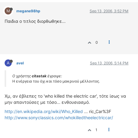
M
megane98hp
Sep 13, 2006, 3:52 PM
Παιδια ο τιτλος διορθωθηκε...
0
A
avel
Sep 13, 2006, 5:14 PM
Ο χρήστης
citastak
έγραψε:
Η ενέργεια του όχι και τόσο μακρινού μέλλοντος.
Χμ, αν έβλεπες το 'who killed the electric car', τότε ίσως να
μην απαντούσες με τόσο... ενθουσιασμό.
http://en.wikipedia.org/wiki/Who_Killed
... ric_Car%3F
http://www.sonyclassics.com/whokilledtheelectriccar/
1