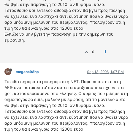
θα βγει στην παραγωγη το 2010, αν θυμαμαι καλα.
ΔΙΕΘΝΕΙΣ ΑΓΩΝΕΣ
Τετραθεσιο και εντελος αθορυβο οταν θα βγει προς πωληση
ΕΛΛΗΝΙΚΟΙ ΑΓΩΝΕΣ
θα εχει λεει ενα λαστιχακι αντι εξατμηση που θα βγαζει νερο
αρα μηδαμινη μολυνση του περιβαλοντος. Υπολογιζουν οτι η
ΤΙΜΕΣ
τιμη του θα ειναι γυρω στις 12000 ευρα.
Ελπιζω να μην βγει την παραγωγη με την σημερινη του
εμφανιση.
4T CLASSIC
ΜΟΝΤΕΛΑ
0
ΚΑΤΑΣΚΕΥΑΣΤΕΣ
ΠΡΟΣΩΠΙΚΟΤΗΤΕΣ
ΑΓΩΝΙΣΤΙΚΑ ΑΥΤΟΚΙΝΗΤΑ
M
megane98hp
Sep 13, 2006, 1:07 PM
ΑΓΩΝΕΣ/ΔΙΟΡΓΑΝΩΣΕΙΣ
Το ειδα σημερα το μεσημερι στη ΝΕΤ. Παρουσιαστηκε στη
ΔΕΘ ενα 'αυτοκινητο' σαν αυτα τα αμαξακια που εχουν στα
ΑΓΟΡΑ
golf, κατασκευασμενο απο Ελληνες. Ο κυριος που μιλησε στη
δημοσιογραφο ειπε, μαλλον με εμφαση, οτι το μοντελο αυτο
ΠΩΛΗΣΕΙΣ
θα βγει στην παραγωγη το 2010, αν θυμαμαι καλα.
ΠΡΟΣΦΟΡΕΣ
Τετραθεσιο και εντελος αθορυβο οταν θα βγει προς πωληση
ΜΕΤΑΧΕΙΡΙΣΜΕΝΑ
θα εχει λεει ενα λαστιχακι αντι εξατμηση που θα βγαζει νερο
αρα μηδαμινη μολυνση του περιβαλοντος. Υπολογιζουν οτι η
2ΤΡΟΧΟΙ
τιμη του θα ειναι γυρω στις 12000 ευρα.