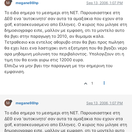
ΟΔΟΙΠΟΡΙΚΑ
M
megane98hp
Sep 13, 2006, 1:07 PM
Το ειδα σημερα το μεσημερι στη ΝΕΤ. Παρουσιαστηκε στη
VIDEO
ΔΕΘ ενα 'αυτοκινητο' σαν αυτα τα αμαξακια που εχουν στα
4TTV
golf, κατασκευασμενο απο Ελληνες. Ο κυριος που μιλησε στη
δημοσιογραφο ειπε, μαλλον με εμφαση, οτι το μοντελο αυτο
ΝΕΑ ΜΟΝΤΕΛΑ
θα βγει στην παραγωγη το 2010, αν θυμαμαι καλα.
ΑΓΩΝΕΣ
Τετραθεσιο και εντελος αθορυβο οταν θα βγει προς πωληση
CANDID CAMERA
θα εχει λεει ενα λαστιχακι αντι εξατμηση που θα βγαζει νερο
αρα μηδαμινη μολυνση του περιβαλοντος. Υπολογιζουν οτι η
ΤΕΧΝΟΛΟΓΙΑ
τιμη του θα ειναι γυρω στις 12000 ευρα.
Ελπιζω να μην βγει την παραγωγη με την σημερινη του
ΕΙΔΗΣΕΙΣ – ΠΑΡΟΥΣΙΑΣΕΙΣ
εμφανιση.
ΛΕΞΙΚΟ
1
ΠΕΡΙΒΑΛΛΟΝ
ΔΟΚΙΜΕΣ – ΠΑΡΟΥΣΙΑΣΕΙΣ
ΕΙΔΗΣΕΙΣ
M
megane98hp
Sep 13, 2006, 1:07 PM
Το ειδα σημερα το μεσημερι στη ΝΕΤ. Παρουσιαστηκε στη
ΑΓΩΝΕΣ
ΔΕΘ ενα 'αυτοκινητο' σαν αυτα τα αμαξακια που εχουν στα
FORMULA 1
golf, κατασκευασμενο απο Ελληνες. Ο κυριος που μιλησε στη
δημοσιογραφο ειπε, μαλλον με εμφαση, οτι το μοντελο αυτο
WRC