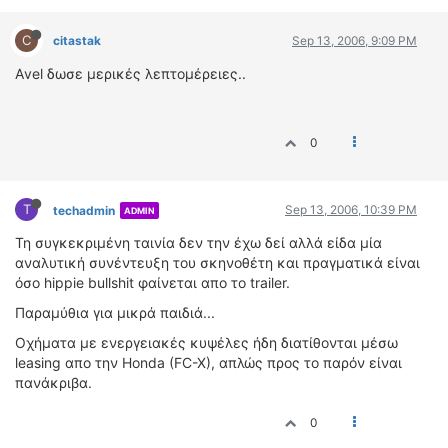
C
citastak
Sep 13, 2006, 9:09 PM
Αvel δωσε μερικές λεπτομέρειες..
0
T
Sep 13, 2006, 10:39 PM
techadmin
ADMIN
Τη συγκεκριμένη ταινία δεν την έχω δεί αλλά είδα μία
αναλυτική συνέντευξη του σκηνοθέτη και πραγματικά είναι
όσο hippie bullshit φαίνεται απο το trailer.
Παραμύθια για μικρά παιδιά...
Οχήματα με ενεργειακές κυψέλες ήδη διατίθονται μέσω
leasing απο την Honda (FC-X), απλώς προς το παρόν είναι
πανάκριβα.
0