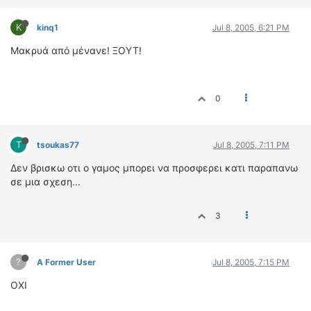
K
kinq1
Jul 8, 2005, 6:21 PM
Μακρυά από μένανε! ΞΟΥΤ!
0
T
tsoukas77
Jul 8, 2005, 7:11 PM
Δεν βρισκω οτι ο γαμος μπορει να προσφερει κατι παραπανω
σε μια σχεση...
3
?
A Former User
Jul 8, 2005, 7:15 PM
ΟΧΙ