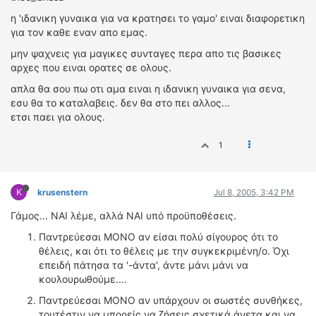
η 'ιδανικη γυναικα για να κρατησει το γαμο' ειναι διαφορετικη
για τον καθε εναν απο εμας.
μην ψαχνεις για μαγικες συνταγες περα απο τις βασικες
αρχες που ειναι ορατες σε ολους.
απλα θα σου πω οτι αμα ειναι η ιδανικη γυναικα για σενα,
εσυ θα το καταλαβεις. δεν θα στο πει αλλος...
ετσι παει για ολους.
1
K
krusenstern
Jul 8, 2005, 3:42 PM
Γάμος... ΝΑΙ λέμε, αλλά ΝΑΙ υπό προϋποθέσεις.
Παντρεύεσαι ΜΟΝΟ αν είσαι πολύ σίγουρος ότι το
θέλεις, και ότι το θέλεις με την συγκεκριμένη/ο. Όχι
επειδή πάτησα τα '-άντα', άντε μάνι μάνι να
κουλουρωθούμε....
Παντρεύεσαι ΜΟΝΟ αν υπάρχουν οι σωστές συνθήκες,
τουτέστιν να μπορείς να ζήσεις σχετικά άνετα και να