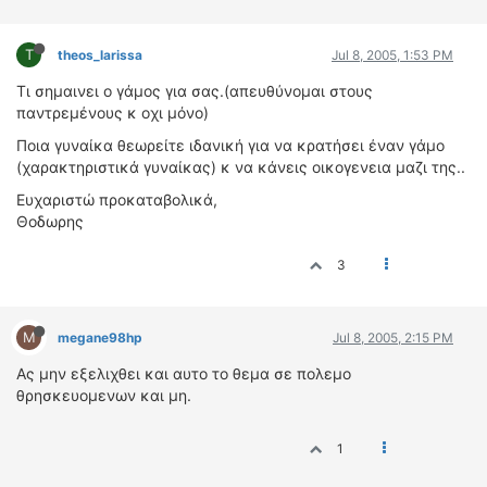
ΔΙΕΘΝΕΙΣ ΑΓΩΝΕΣ
ΕΛΛΗΝΙΚΟΙ ΑΓΩΝΕΣ
T
theos_larissa
Jul 8, 2005, 1:53 PM
Τι σημαινει ο γάμος για σας.(απευθύνομαι στους
ΤΙΜΕΣ
παντρεμένους κ οχι μόνο)
Ποια γυναίκα θεωρείτε ιδανική για να κρατήσει έναν γάμο
4T CLASSIC
(χαρακτηριστικά γυναίκας) κ να κάνεις οικογενεια μαζι της..
ΜΟΝΤΕΛΑ
Ευχαριστώ προκαταβολικά,
ΚΑΤΑΣΚΕΥΑΣΤΕΣ
Θοδωρης
ΠΡΟΣΩΠΙΚΟΤΗΤΕΣ
ΑΓΩΝΙΣΤΙΚΑ ΑΥΤΟΚΙΝΗΤΑ
3
ΑΓΩΝΕΣ/ΔΙΟΡΓΑΝΩΣΕΙΣ
ΑΓΟΡΑ
M
megane98hp
Jul 8, 2005, 2:15 PM
ΠΩΛΗΣΕΙΣ
Ας μην εξελιχθει και αυτο το θεμα σε πολεμο
ΠΡΟΣΦΟΡΕΣ
θρησκευομενων και μη.
ΜΕΤΑΧΕΙΡΙΣΜΕΝΑ
1
2ΤΡΟΧΟΙ