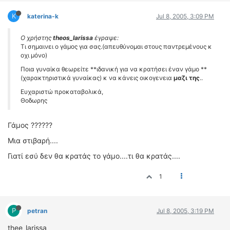
ΟΔΗΓΟΥΜΕ
K
katerina-k
Jul 8, 2005, 3:09 PM
ΕΠΙΚΑΙΡΟΤΗΤΑ
ΑΓΩΝΕΣ
Ο χρήστης
theos_larissa
έγραψε:
CLASSIC
Τι σημαινει ο γάμος για σας.(απευθύνομαι στους παντρεμένους κ
οχι μόνο)
ΑΡΧΕΙΟ ΤΕΥΧΩΝ
Ποια γυναίκα θεωρείτε **ιδανική για να κρατήσει έναν γάμο **
(χαρακτηριστικά γυναίκας) κ να κάνεις οικογενεια
μαζι της
..
Ευχαριστώ προκαταβολικά,
Θοδωρης
Γάμος ??????
Μια στιβαρή....
Γιατί εσύ δεν θα κρατάς το γάμο....τι θα κρατάς....
1
P
petran
Jul 8, 2005, 3:19 PM
thee_larissa