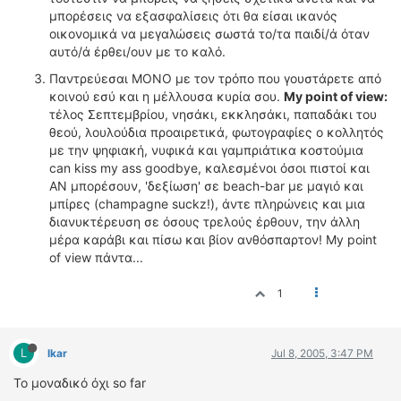
μπορέσεις να εξασφαλίσεις ότι θα είσαι ικανός
οικονομικά να μεγαλώσεις σωστά το/τα παιδί/ά όταν
αυτό/ά έρθει/ουν με το καλό.
Παντρεύεσαι ΜΟΝΟ με τον τρόπο που γουστάρετε από
κοινού εσύ και η μέλλουσα κυρία σου.
My point of view:
τέλος Σεπτεμβρίου, νησάκι, εκκλησάκι, παπαδάκι του
θεού, λουλούδια προαιρετικά, φωτογραφίες ο κολλητός
με την ψηφιακή, νυφικά και γαμπριάτικα κοστούμια
can kiss my ass goodbye, καλεσμένοι όσοι πιστοί και
ΑΝ μπορέσουν, 'δεξίωση' σε beach-bar με μαγιό και
μπίρες (champagne suckz!), άντε πληρώνεις και μια
διανυκτέρευση σε όσους τρελούς έρθουν, την άλλη
μέρα καράβι και πίσω και βίον ανθόσπαρτον! My point
of view πάντα...
1
L
lkar
Jul 8, 2005, 3:47 PM
Το μοναδικό όχι so far