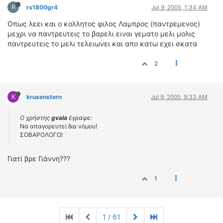
R
rs1800gr4
Jul 9, 2005, 1:34 AM
Οπως λεει και ο κολλητος φιλος Λαμπρος (παντρεμενος)
μεχρι να παντρευτεις το βαρελι ειναι γεματο μελι μολις
παντρευτεις το μελι τελειωνει και απο κατω εχει σκατα
2
K
krusenstern
Jul 9, 2005, 9:33 AM
Ο χρήστης
gvala
έγραψε:
Να απαγορευτεί δια νόμου!
ΣΟΒΑΡΟΛΟΓΩ!
Γιατί βρε Γιάννη???
1
1 / 61