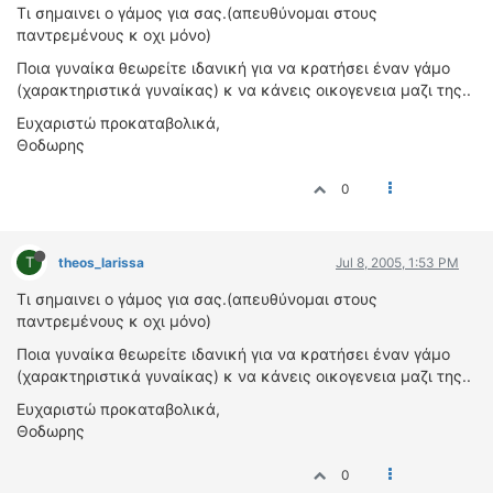
ΟΔΟΙΠΟΡΙΚΑ
Τι σημαινει ο γάμος για σας.(απευθύνομαι στους
παντρεμένους κ οχι μόνο)
VIDEO
Ποια γυναίκα θεωρείτε ιδανική για να κρατήσει έναν γάμο
4TTV
(χαρακτηριστικά γυναίκας) κ να κάνεις οικογενεια μαζι της..
ΝΕΑ ΜΟΝΤΕΛΑ
Ευχαριστώ προκαταβολικά,
ΑΓΩΝΕΣ
Θοδωρης
CANDID CAMERA
0
ΤΕΧΝΟΛΟΓΙΑ
ΕΙΔΗΣΕΙΣ – ΠΑΡΟΥΣΙΑΣΕΙΣ
T
theos_larissa
Jul 8, 2005, 1:53 PM
ΛΕΞΙΚΟ
Τι σημαινει ο γάμος για σας.(απευθύνομαι στους
παντρεμένους κ οχι μόνο)
ΠΕΡΙΒΑΛΛΟΝ
Ποια γυναίκα θεωρείτε ιδανική για να κρατήσει έναν γάμο
ΔΟΚΙΜΕΣ – ΠΑΡΟΥΣΙΑΣΕΙΣ
(χαρακτηριστικά γυναίκας) κ να κάνεις οικογενεια μαζι της..
ΕΙΔΗΣΕΙΣ
Ευχαριστώ προκαταβολικά,
Θοδωρης
ΑΓΩΝΕΣ
FORMULA 1
0
WRC