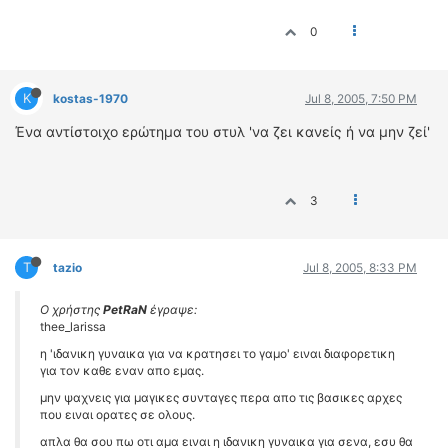
0
K
kostas-1970
Jul 8, 2005, 7:50 PM
Ένα αντίστοιχο ερώτημα του στυλ 'να ζει κανείς ή να μην ζεί'
3
T
tazio
Jul 8, 2005, 8:33 PM
Ο χρήστης
PetRaN
έγραψε:
thee_larissa
η 'ιδανικη γυναικα για να κρατησει το γαμο' ειναι διαφορετικη
για τον καθε εναν απο εμας.
μην ψαχνεις για μαγικες συνταγες περα απο τις βασικες αρχες
που ειναι ορατες σε ολους.
απλα θα σου πω οτι αμα ειναι η ιδανικη γυναικα για σενα, εσυ θα