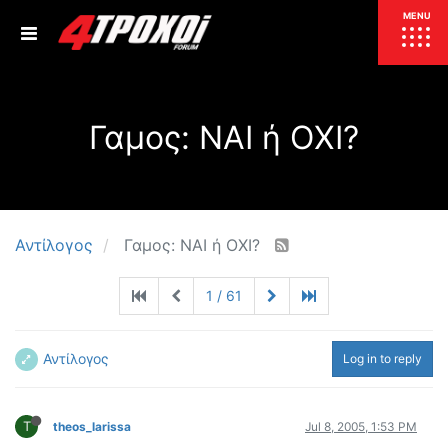
ΕΠΙΚΑΙΡΟΤΗΤΑ
MENU
ΕΛΛΑΔΑ
Γαμος: ΝΑΙ ή ΟΧΙ?
ΚΟΣΜΟΣ
ΤΙΜΕΣ
ΕΚΘΕΣΕΙΣ
ΕΚΔΗΛΩΣΕΙΣ 4Τ
ΣΥΝΕΝΤΕΥΞΕΙΣ
4ΤΡΟΧΟΙ
Αντίλογος
Γαμος: ΝΑΙ ή ΟΧΙ?
ΔΟΚΙΜΕΣ
1 / 61
TEST
ΣΥΓΚΡΙΣΗ
ΠΑΡΟΥΣΙΑΣΕΙΣ
ΣΥΓΚΡΙΤΙΚΕΣ ΔΟΚΙΜΕΣ
Αντίλογος
Log in to reply
ΑΓΩΝΙΣΤΙΚΕΣ ΓΝΩΡΙΜΙΕΣ
ΔΟΚΙΜΕΣ ΕΛΑΣΤΙΚΩΝ
T
theos_larissa
Jul 8, 2005, 1:53 PM
ΕΙΔΙΚΕΣ ΔΙΑΔΡΟΜΕΣ