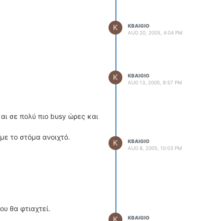
WRC
ΔΙΕΘΝΕΙΣ ΑΓΩΝΕΣ
K
KBAIGIO
ΕΛΛΗΝΙΚΟΙ ΑΓΩΝΕΣ
AUG 20, 2005, 4:04 PM
ΤΙΜΕΣ
4T CLASSIC
K
KBAIGIO
AUG 13, 2005, 8:57 PM
ΜΟΝΤΕΛΑ
ΚΑΤΑΣΚΕΥΑΣΤΕΣ
ΠΡΟΣΩΠΙΚΟΤΗΤΕΣ
αι σε πολύ πιο busy ώρες και
ΑΓΩΝΙΣΤΙΚΑ ΑΥΤΟΚΙΝΗΤΑ
με το στόμα ανοιχτό.
ΑΓΩΝΕΣ/ΔΙΟΡΓΑΝΩΣΕΙΣ
K
KBAIGIO
AUG 8, 2005, 10:03 PM
ΑΓΟΡΑ
ΠΩΛΗΣΕΙΣ
ΠΡΟΣΦΟΡΕΣ
ΜΕΤΑΧΕΙΡΙΣΜΕΝΑ
ου θα φτιαχτεί.
K
KBAIGIO
2ΤΡΟΧΟΙ