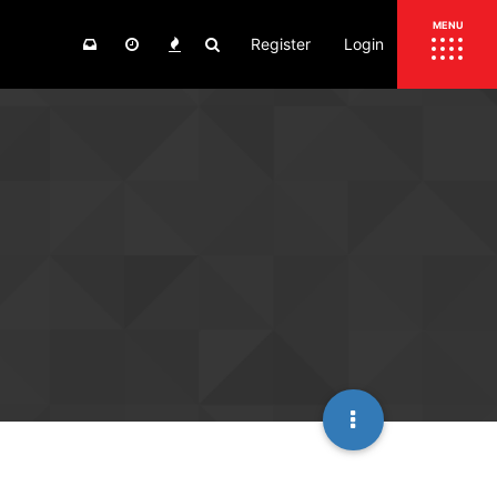
Register
Login
ΕΠΙΚΑΙΡΟΤΗΤΑ
MENU
ΕΛΛΑΔΑ
ΚΟΣΜΟΣ
ΤΙΜΕΣ
ΕΚΘΕΣΕΙΣ
ΕΚΔΗΛΩΣΕΙΣ 4Τ
ΣΥΝΕΝΤΕΥΞΕΙΣ
4ΤΡΟΧΟΙ
ΔΟΚΙΜΕΣ
TEST
ΣΥΓΚΡΙΣΗ
ΠΑΡΟΥΣΙΑΣΕΙΣ
ΣΥΓΚΡΙΤΙΚΕΣ ΔΟΚΙΜΕΣ
ΑΓΩΝΙΣΤΙΚΕΣ ΓΝΩΡΙΜΙΕΣ
ΔΟΚΙΜΕΣ ΕΛΑΣΤΙΚΩΝ
ΕΙΔΙΚΕΣ ΔΙΑΔΡΟΜΕΣ