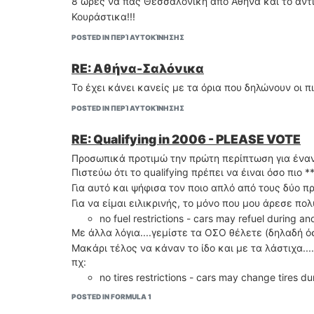
8 ώρες να πάς Θεσσαλονίκη από Αθήνα και το αντίθε
Κουράστικα!!!
POSTED IN ΠΕΡΊ ΑΥΤΟΚΊΝΗΣΗΣ
RE: Αθήνα-Σαλόνικα
Το έχει κάνει κανείς με τα όρια που δηλώνουν οι πι
POSTED IN ΠΕΡΊ ΑΥΤΟΚΊΝΗΣΗΣ
RE: Qualifying in 2006 - PLEASE VOTE
Προσωπικά προτιμώ την πρώτη περίπτωση για έναν
Πιστεύω ότι το qualifying πρέπει να έιναι όσο πιο 
Για αυτό και ψήφισα τον ποιο απλό από τους δύο π
Για να είμαι ειλικρινής, το μόνο που μου άρεσε πο
no fuel restrictions - cars may refuel during an
Με άλλα λόγια....γεμίστε τα ΟΣΟ θέλετε (δηλαδή ό
Μακάρι τέλος να κάναν το ίδο και με τα λάστιχα....
πχ:
no tires restrictions - cars may change tires du
POSTED IN FORMULA 1