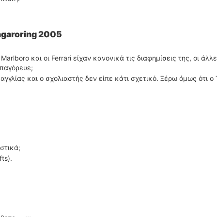
ngaroring 2005
Marlboro και οι Ferrari είχαν κανονικά τις διαφημίσεις της, οι άλλ
απαγόρευε;
αγγλίας και ο σχολιαστής δεν είπε κάτι σχετικό. Ξέρω όμως ότι ο
στικά;
ts).