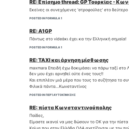
RE: Επίσημο thread: GP Τουρκίας - Κ
Εκείνες οι συνεχόμενες 'στροφούλες' στο δεύτερο 
POSTED IN FORMULA 1
RE: A1GP
Πάντως στο videάκι έχει κα την Ελληνική σημαία!
POSTED IN FORMULA 1
RE: ΤΑΧΙ και άρνηση μίσθωσης
maxmara Eπειδή έχω δοκιμάσει να πάρω ταξί στο Λο
δεν μου έχει αρνηθεί ούτε ένας τους!!
Και επιπλέον μιά μέρα που τους το συζήτησα το συ
Φιλικά πάντα...Κωνσταντίνος
POSTED IN ΠΕΡΊ ΑΥΤΟΚΊΝΗΣΗΣ
RE: πίστα Κωνσταντινούπολης
Παίδες,
Είμαστε ικανοί να μας δώσουν το ΟΚ για την πίστα
Κρίμα που στην Ελλάδα ΟΛΑ σχετίζονται με την πολ