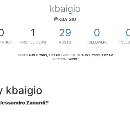
kbaigio
@KBAIGIO
0
1
29
0
TATION
PROFILE VIEWS
POSTS
FOLLOWERS
FOLLO
JOINED
AUG 9, 2003, 9:02 AM
LAST ONLINE
AUG 9, 2003, 9:02 AM
LOCATION
*ΑΊΓΙΟ*
y kbaigio
lessandro Zanardi!!