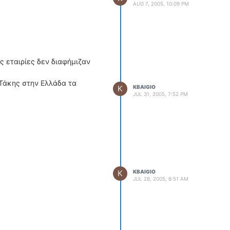
AUG 7, 2005, 10:09 PM
ΟΔΗΓΟΥΜΕ
ΕΠΙΚΑΙΡΟΤΗΤΑ
ΑΓΩΝΕΣ
CLASSIC
ες εταιρίες δεν διαφήμιζαν
ΑΡΧΕΙΟ ΤΕΥΧΩΝ
 Τάκης στην Ελλάδα τα
K
KBAIGIO
JUL 31, 2005, 7:52 PM
K
KBAIGIO
JUL 28, 2005, 8:51 AM