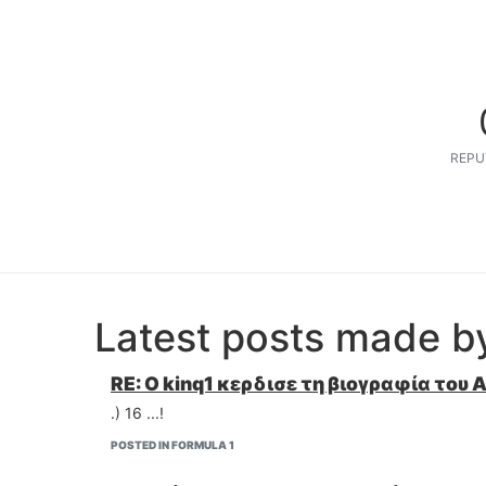
REPU
Latest posts made b
RE: Ο kinq1 κερδισε τη βιογραφία του A
.) 16 ...!
POSTED IN FORMULA 1