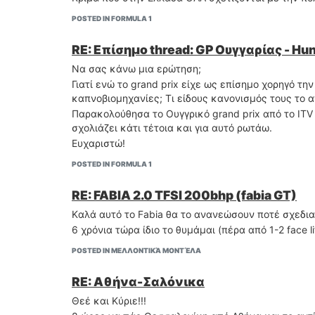
POSTED IN FORMULA 1
RE: Επίσημο thread: GP Ουγγαρίας - Hu
Να σας κάνω μια ερώτηση;
Γιατί ενώ το grand prix είχε ως επίσημο χορηγό την 
καπνοβιομηχανίες; Τι είδους κανονισμός τους το 
Παρακολούθησα το Ουγγρικό grand prix από το ΙΤV 
σχολιάζει κάτι τέτοια και για αυτό ρωτάω.
Ευχαριστώ!
POSTED IN FORMULA 1
RE: FABIA 2.0 TFSI 200bhp (fabia GT)
Kαλά αυτό το Fabia θα το ανανεώσουν ποτέ σχεδια
6 χρόνια τώρα ίδιο το θυμάμαι (πέρα από 1-2 face lif
POSTED IN ΜΕΛΛΟΝΤΙΚΆ ΜΟΝΤΈΛΑ
RE: Αθήνα-Σαλόνικα
Θεέ και Κύριε!!!