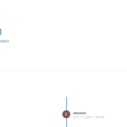
ΟΔΟΙΠΟΡΙΚΑ
VIDEO
4TTV
0
ΝΕΑ ΜΟΝΤΕΛΑ
ΑΓΩΝΕΣ
WING
CANDID CAMERA
ΤΕΧΝΟΛΟΓΙΑ
ΕΙΔΗΣΕΙΣ – ΠΑΡΟΥΣΙΑΣΕΙΣ
ΛΕΞΙΚΟ
ΠΕΡΙΒΑΛΛΟΝ
ΔΟΚΙΜΕΣ – ΠΑΡΟΥΣΙΑΣΕΙΣ
ΕΙΔΗΣΕΙΣ
K
KBAIGIO
ΑΓΩΝΕΣ
OCT 17, 2005, 7:06 PM
FORMULA 1