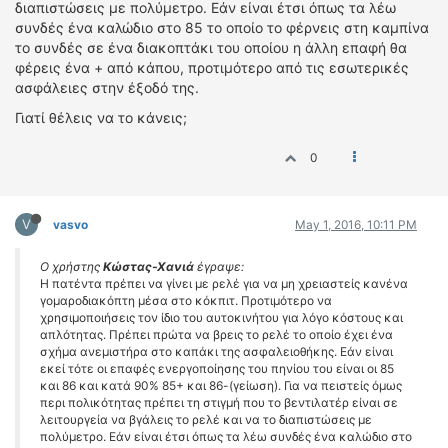
διαπιστώσεις με πολύμετρο. Εάν είναι έτσι όπως τα λέω
συνδές ένα καλώδιο στο 85 το οποίο το φέρνεις στη καμπίνα
το συνδές σε ένα διακοπτάκι του οποίου η άλλη επαφή θα
φέρεις ένα + από κάπου, προτιμότερο από τις εσωτερικές
ασφάλειες στην έξοδό της.
Γιατί θέλεις να το κάνεις;
0
V
vasvo
May 1, 2016, 10:11 PM
Ο χρήστης
Κώστας-Χανιά
έγραψε:
Η πατέντα πρέπει να γίνει με ρελέ για να μη χρειαστείς κανένα
γομαροδιακόπτη μέσα στο κόκπιτ. Προτιμότερο να
χρησιμοποιήσεις τον ίδιο του αυτοκινήτου για λόγο κόστους και
απλότητας. Πρέπει πρώτα να βρεις το ρελέ το οποίο έχει ένα
σχήμα ανεμιστήρα στο καπάκι της ασφαλειοθήκης. Εάν είναι
εκεί τότε οι επαφές ενεργοποίησης του πηνίου του είναι οι 85
και 86 και κατά 90% 85+ και 86-(γείωση). Για να πειστείς όμως
περι πολικότητας πρέπει τη στιγμή που το βεντιλατέρ είναι σε
λειτουργεία να βγάλεις το ρελέ και να το διαπιστώσεις με
πολύμετρο. Εάν είναι έτσι όπως τα λέω συνδές ένα καλώδιο στο