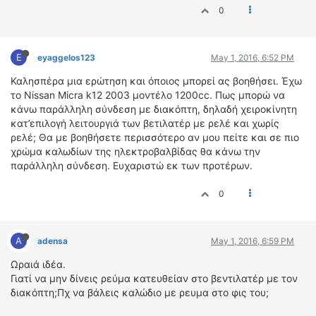
0
ΔΙΕΘΝΕΙΣ ΑΓΩΝΕΣ
ΕΛΛΗΝΙΚΟΙ ΑΓΩΝΕΣ
E
eyaggelos123
May 1, 2016, 6:52 PM
ΤΙΜΕΣ
Καλησπέρα μια ερώτηση και όποιος μπορεί ας βοηθήσει. Έχω
το Nissan Micra k12 2003 μοντέλο 1200cc. Πως μπορώ να
4T CLASSIC
κάνω παράλληλη σύνδεση με διακόπτη, δηλαδή χειροκίνητη
ΜΟΝΤΕΛΑ
κατ’επιλογή λειτουργιά των βετιλατέρ με ρελέ και χωρίς
ΚΑΤΑΣΚΕΥΑΣΤΕΣ
ρελέ; Θα με βοηθήσετε περισσότερο αν μου πείτε και σε πιο
ΠΡΟΣΩΠΙΚΟΤΗΤΕΣ
χρώμα καλωδίων της ηλεκτροβαλβίδας θα κάνω την
παράλληλη σύνδεση. Ευχαριστώ εκ των προτέρων.
ΑΓΩΝΙΣΤΙΚΑ ΑΥΤΟΚΙΝΗΤΑ
ΑΓΩΝΕΣ/ΔΙΟΡΓΑΝΩΣΕΙΣ
0
ΑΓΟΡΑ
ΠΩΛΗΣΕΙΣ
A
adensa
May 1, 2016, 6:59 PM
ΠΡΟΣΦΟΡΕΣ
Ωραιά ιδέα.
ΜΕΤΑΧΕΙΡΙΣΜΕΝΑ
Γιατί να μην δίνεις ρεύμα κατευθείαν στο βεντιλατέρ με τον
διακόπτη;Πχ να βάλεις καλώδιο με ρευμα στο φις του;
2ΤΡΟΧΟΙ