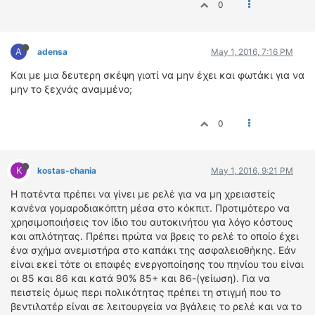
0
ΟΔΗΓΟΥΜΕ
ΕΠΙΚΑΙΡΟΤΗΤΑ
ΑΓΩΝΕΣ
A
adensa
May 1, 2016, 7:16 PM
CLASSIC
Kαι με μια δευτερη σκέψη γιατί να μην έχει και φωτάκι για να
μην το ξεχνάς αναμμένο;
ΑΡΧΕΙΟ ΤΕΥΧΩΝ
0
K
kostas-chania
May 1, 2016, 9:21 PM
Η πατέντα πρέπει να γίνει με ρελέ για να μη χρειαστείς
κανένα γομαροδιακόπτη μέσα στο κόκπιτ. Προτιμότερο να
χρησιμοποιήσεις τον ίδιο του αυτοκινήτου για λόγο κόστους
και απλότητας. Πρέπει πρώτα να βρεις το ρελέ το οποίο έχει
ένα σχήμα ανεμιστήρα στο καπάκι της ασφαλειοθήκης. Εάν
είναι εκεί τότε οι επαφές ενεργοποίησης του πηνίου του είναι
οι 85 και 86 και κατά 90% 85+ και 86-(γείωση). Για να
πειστείς όμως περι πολικότητας πρέπει τη στιγμή που το
βεντιλατέρ είναι σε λειτουργεία να βγάλεις το ρελέ και να το