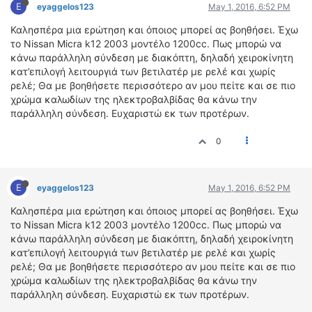
ΟΔΟΙΠΟΡΙΚΑ
E
eyaggelos123
May 1, 2016, 6:52 PM
Καλησπέρα μια ερώτηση και όποιος μπορεί ας βοηθήσει. Έχω
VIDEO
το Nissan Micra k12 2003 μοντέλο 1200cc. Πως μπορώ να
4TTV
κάνω παράλληλη σύνδεση με διακόπτη, δηλαδή χειροκίνητη
κατ’επιλογή λειτουργιά των βετιλατέρ με ρελέ και χωρίς
ΝΕΑ ΜΟΝΤΕΛΑ
ρελέ; Θα με βοηθήσετε περισσότερο αν μου πείτε και σε πιο
ΑΓΩΝΕΣ
χρώμα καλωδίων της ηλεκτροβαλβίδας θα κάνω την
CANDID CAMERA
παράλληλη σύνδεση. Ευχαριστώ εκ των προτέρων.
ΤΕΧΝΟΛΟΓΙΑ
0
ΕΙΔΗΣΕΙΣ – ΠΑΡΟΥΣΙΑΣΕΙΣ
ΛΕΞΙΚΟ
E
eyaggelos123
May 1, 2016, 6:52 PM
ΠΕΡΙΒΑΛΛΟΝ
Καλησπέρα μια ερώτηση και όποιος μπορεί ας βοηθήσει. Έχω
ΔΟΚΙΜΕΣ – ΠΑΡΟΥΣΙΑΣΕΙΣ
το Nissan Micra k12 2003 μοντέλο 1200cc. Πως μπορώ να
κάνω παράλληλη σύνδεση με διακόπτη, δηλαδή χειροκίνητη
ΕΙΔΗΣΕΙΣ
κατ’επιλογή λειτουργιά των βετιλατέρ με ρελέ και χωρίς
ρελέ; Θα με βοηθήσετε περισσότερο αν μου πείτε και σε πιο
ΑΓΩΝΕΣ
χρώμα καλωδίων της ηλεκτροβαλβίδας θα κάνω την
FORMULA 1
παράλληλη σύνδεση. Ευχαριστώ εκ των προτέρων.
WRC