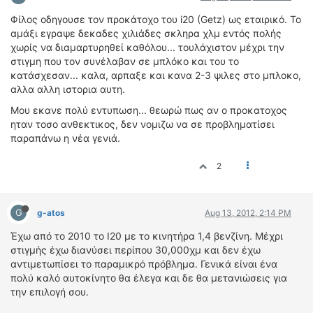
Φίλος οδηγουσε τον προκάτοχο του i20 (Getz) ως εταιρικό. Το
αμάξι εγραψε δεκαδες χιλιάδες σκληρα χλμ εντός πολής
χωρίς να διαμαρτυρηθεί καθόλου... τουλάχιστον μέχρι την
στιγμη που τον συνέλαβαν σε μπλόκο και του το
κατάσχεσαν... καλα, αρπαξε και κανα 2-3 ψιλες στο μπλοκο,
αλλα αλλη ιστορια αυτη.
Μου εκανε πολύ εντυπωση... θεωρώ πως αν ο προκατοχος
ηταν τοσο ανθεκτικος, δεν νομιζω να σε προβληματίσει
παραπάνω η νέα γενιά.
2
G
g-atos
Aug 13, 2012, 2:14 PM
Έχω από το 2010 το I20 με το κινητήρα 1,4 βενζίνη. Μέχρι
στιγμής έχω διανύσει περίπου 30,000χμ και δεν έχω
αντιμετωπίσει το παραμικρό πρόβλημα. Γενικά είναι ένα
πολύ καλό αυτοκίνητο θα έλεγα και δε θα μετανιώσεις για
την επιλογή σου.