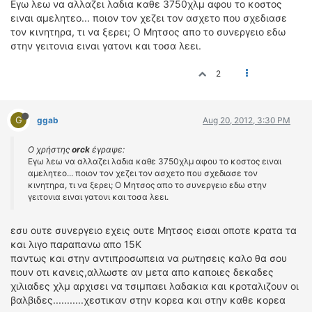
Εγω λεω να αλλαζει λαδια καθε 3750χλμ αφου το κοστος
ειναι αμελητεο... ποιον τον χεζει τον ασχετο που σχεδιασε
τον κινητηρα, τι να ξερει; Ο Μητσος απο το συνεργειο εδω
στην γειτονια ειναι γατονι και τοσα λεει.
2
G
ggab
Aug 20, 2012, 3:30 PM
Ο χρήστης
orck
έγραψε:
Εγω λεω να αλλαζει λαδια καθε 3750χλμ αφου το κοστος ειναι
αμελητεο... ποιον τον χεζει τον ασχετο που σχεδιασε τον
κινητηρα, τι να ξερει; Ο Μητσος απο το συνεργειο εδω στην
γειτονια ειναι γατονι και τοσα λεει.
εσυ ουτε συνεργειο εχεις ουτε Μητσος εισαι οποτε κρατα τα
και λιγο παραπανω απο 15Κ
παντως και στην αντιπροσωπεια να ρωτησεις καλο θα σου
πουν οτι κανεις,αλλωστε αν μετα απο καποιες δεκαδες
χιλιαδες χλμ αρχισει να τσιμπαει λαδακια και κροταλιζουν οι
βαλβιδες...........χεστικαν στην κορεα και στην καθε κορεα