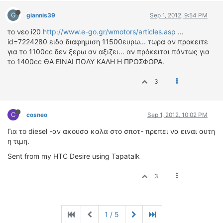
G
giannis39
Sep 1, 2012, 9:54 PM
το νεο i20
http://www.e-go.gr/wmotors/articles.asp
...
id=7224280 ειδα διαφημιση 11500ευρω... τωρα αν προκειτε
για το 1100cc δεν ξερω αν αξιζει... αν πρόκειται πάντως για
το 1400cc ΘΑ ΕΙΝΑΙ ΠΟΛΥ ΚΑΛΗ Η ΠΡΟΣΦΟΡΑ.
3
C
cosneo
Sep 1, 2012, 10:02 PM
Για το diesel -αν ακουσα καλα στο σποτ- πρεπει να ειναι αυτη
η τιμη.
Sent from my HTC Desire using Tapatalk
3
1 / 5