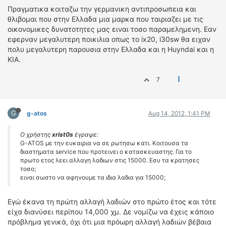
Πραγματικα κοιταζω την γερμανικη αντιπροσωπεια και
θλιβομαι που στην Ελλαδα μια μαρκα που ταιριαζει με τις
οικονομικες δυνατοτητες μας ειναι τοσο παραμελημενη. Εαν
εφερναν μεγαλυτερη ποικιλια οπως το ix20, i30sw θα ειχαν
πολυ μεγαλυτερη παρουσια στην Ελλαδα και η Huyndai και η
KIA.
7
G
g-atos
Aug 14, 2012, 1:41 PM
Ο χρήστης
xrist0s
έγραψε:
G-ATOS με την ευκαιρια να σε ρωτησω κατι. Κοιτουσα τα
διαστηματα service που προτεινει ο κατασκευαστης. Για το
πρωτο ετος λεει αλλαγη λαδιων στις 15000. Εσυ τα κρατησες
τοσο;
ειναι σωστο να αφηνουμε τα ιδια λαδια για 15000;
Εγώ έκανα τη πρώτη αλλαγή λαδιών στο πρώτο έτος και τότε
είχα διανύσει περίπου 14,000 χμ. Δε νομίζω να έχεις κάποιο
πρόβλημα γενικά, όχι ότι μια πρόωρη αλλαγή λαδιών βέβαια