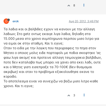
8
O
orck
Aug 20, 2012, 3:46 PM
Τα λαδια και οι βαλβιδες εχουν να κανουν με την αλλαγη
λαδιων; Στο getz οντως εκαιγε λιγα λαδια, δηλαδη στα
15.000 μεσα στο χρονο συμπληρωνα περιπου μισο λιτρο για
να ειμαι οκ στην σταθμη. Και τι εγινε;
Οταν το ειδα με την λογικη που περιγραφεις το πηγα στον
Μητσο ο οποιος μολις ειδε πορτοφολι με ποδια σκεφτηκε 'ας
φαω λιγα ακομη' και προτεινε αλλαγη τσιμουχακια βαλβιδων,
ποτε δεν καταλαβα πως μπορει να χανει απο εκει λαδι, ουτε
και ο Μητος γιατι εισεπραξε τα 70-100€ (δεν θυαμαμαι
ακριβως) και οταν το προβλημα εξακολουθησε εκανε το
κοροιδο.
Το αποτελεσμα ειναι να συνεχιζω να βαζω μισο λιτρο καθε
χρονο. Και τι εγινε;
3