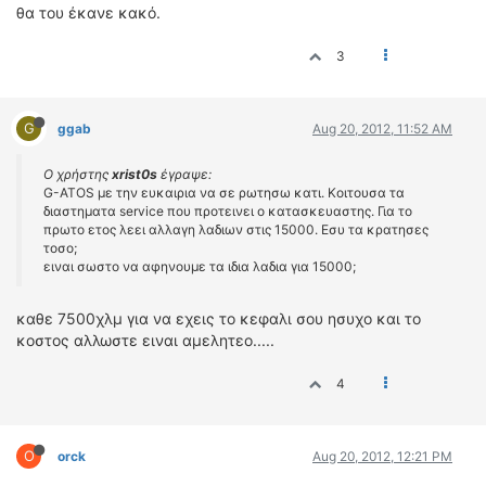
θα του έκανε κακό.
3
G
ggab
Aug 20, 2012, 11:52 AM
Ο χρήστης
xrist0s
έγραψε:
G-ATOS με την ευκαιρια να σε ρωτησω κατι. Κοιτουσα τα
διαστηματα service που προτεινει ο κατασκευαστης. Για το
πρωτο ετος λεει αλλαγη λαδιων στις 15000. Εσυ τα κρατησες
τοσο;
ειναι σωστο να αφηνουμε τα ιδια λαδια για 15000;
καθε 7500χλμ για να εχεις το κεφαλι σου ησυχο και το
κοστος αλλωστε ειναι αμελητεο.....
4
O
orck
Aug 20, 2012, 12:21 PM