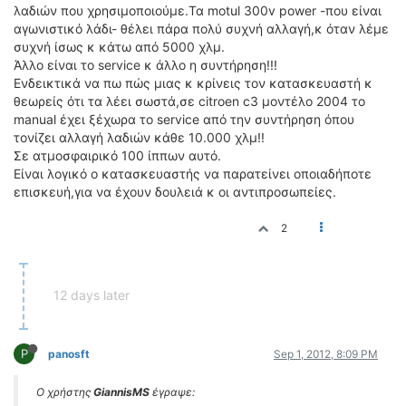
λαδιών που χρησιμοποιούμε.Τα motul 300v power -που είναι
αγωνιστικό λάδι- θέλει πάρα πολύ συχνή αλλαγή,κ όταν λέμε
συχνή ίσως κ κάτω από 5000 χλμ.
Άλλο είναι το service κ άλλο η συντήρηση!!!
Ενδεικτικά να πω πώς μιας κ κρίνεις τον κατασκευαστή κ
θεωρείς ότι τα λέει σωστά,σε citroen c3 μοντέλο 2004 το
manual έχει ξέχωρα το service από την συντήρηση όπου
τονίζει αλλαγή λαδιών κάθε 10.000 χλμ!!
Σε ατμοσφαιρικό 100 ίππων αυτό.
Είναι λογικό ο κατασκευαστής να παρατείνει οποιαδήποτε
επισκευή,για να έχουν δουλειά κ οι αντιπροσωπείες.
2
12 days later
P
panosft
Sep 1, 2012, 8:09 PM
Ο χρήστης
GiannisMS
έγραψε: