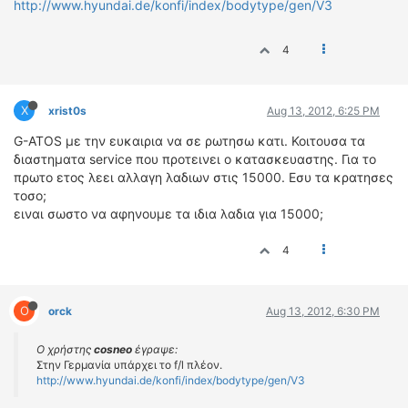
http://www.hyundai.de/konfi/index/bodytype/gen/V3
4
X
xrist0s
Aug 13, 2012, 6:25 PM
G-ATOS με την ευκαιρια να σε ρωτησω κατι. Κοιτουσα τα
διαστηματα service που προτεινει ο κατασκευαστης. Για το
πρωτο ετος λεει αλλαγη λαδιων στις 15000. Εσυ τα κρατησες
τοσο;
ειναι σωστο να αφηνουμε τα ιδια λαδια για 15000;
4
O
orck
Aug 13, 2012, 6:30 PM
Ο χρήστης
cosneo
έγραψε:
Στην Γερμανία υπάρχει το f/l πλέον.
http://www.hyundai.de/konfi/index/bodytype/gen/V3