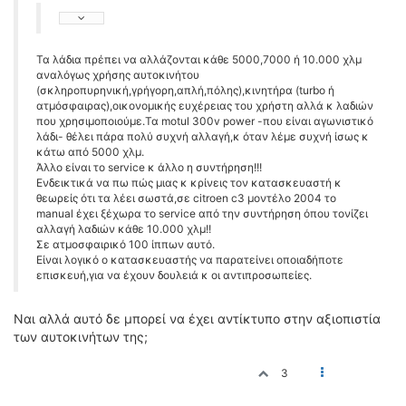
Τα λάδια πρέπει να αλλάζονται κάθε 5000,7000 ή 10.000 χλμ
αναλόγως χρήσης αυτοκινήτου
(σκληροπυρηνική,γρήγορη,απλή,πόλης),κινητήρα (turbo ή
ατμόσφαιρας),oικονομικής ευχέρειας του χρήστη αλλά κ λαδιών
που χρησιμοποιούμε.Τα motul 300v power -που είναι αγωνιστικό
λάδι- θέλει πάρα πολύ συχνή αλλαγή,κ όταν λέμε συχνή ίσως κ
κάτω από 5000 χλμ.
Άλλο είναι το service κ άλλο η συντήρηση!!!
Ενδεικτικά να πω πώς μιας κ κρίνεις τον κατασκευαστή κ
θεωρείς ότι τα λέει σωστά,σε citroen c3 μοντέλο 2004 το
manual έχει ξέχωρα το service από την συντήρηση όπου τονίζει
αλλαγή λαδιών κάθε 10.000 χλμ!!
Σε ατμοσφαιρικό 100 ίππων αυτό.
Είναι λογικό ο κατασκευαστής να παρατείνει οποιαδήποτε
επισκευή,για να έχουν δουλειά κ οι αντιπροσωπείες.
Ναι αλλά αυτό δε μπορεί να έχει αντίκτυπο στην αξιοπιστία
των αυτοκινήτων της;
3