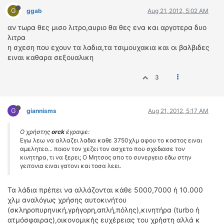
G
ggab
Aug 21, 2012, 5:02 AM
αν τωρα θες μισο λιτρο,αυριο θα θες ενα και αργοτερα δυο
λιτρα
η σχεση που εχουν τα λαδια,τα τσιμουχακια και οι βαλβιδες
ειναι καθαρα σεξουαλικη
3
G
giannisms
Aug 21, 2012, 5:17 AM
Ο χρήστης
orck
έγραψε:
Εγω λεω να αλλαζει λαδια καθε 3750χλμ αφου το κοστος ειναι
αμελητεο... ποιον τον χεζει τον ασχετο που σχεδιασε τον
κινητηρα, τι να ξερει; Ο Μητσος απο το συνεργειο εδω στην
γειτονια ειναι γατονι και τοσα λεει.
Τα λάδια πρέπει να αλλάζονται κάθε 5000,7000 ή 10.000
χλμ αναλόγως χρήσης αυτοκινήτου
(σκληροπυρηνική,γρήγορη,απλή,πόλης),κινητήρα (turbo ή
ατμόσφαιρας),oικονομικής ευχέρειας του χρήστη αλλά κ