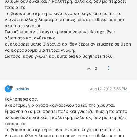
υλικων δεν ειναι και η καλυτερη, αλλα οκ, δεν με πειραζει
ΔΙΕΘΝΕΙΣ ΑΓΩΝΕΣ
τοσο αυτο.
Το βασικο μου κριτηριο ειναι ενα και λεγεται αξιοπιστια.
ΕΛΛΗΝΙΚΟΙ ΑΓΩΝΕΣ
Διανυω πολλα χιλιομετρα ετησιως, οποτε το θελω οσο πιο
αξιοπιστο γινεται.
ΤΙΜΕΣ
Γνωριζουμε αν το συγκεκρικριμενο μοντελο εχει βγει
αξιοπιστο και ανθεκτικο;
4T CLASSIC
κυκλοφορει μολις 3 χρονια και δεν ξερω αν ειμαστε σε θεση
ΜΟΝΤΕΛΑ
να εκφρασουμε μια τετοια γνωμη.
Ωστοσο, καθε γνωμη και εμπειρια θα βοηθησει πολυ.
ΚΑΤΑΣΚΕΥΑΣΤΕΣ
ΠΡΟΣΩΠΙΚΟΤΗΤΕΣ
0
ΑΓΩΝΙΣΤΙΚΑ ΑΥΤΟΚΙΝΗΤΑ
ΑΓΩΝΕΣ/ΔΙΟΡΓΑΝΩΣΕΙΣ
X
xrist0s
Aug 12, 2012, 5:56 PM
ΑΓΟΡΑ
Καλησπερα σας.
ΠΩΛΗΣΕΙΣ
σκεφτομαι για αγορα καινουργιου το ι20 της χιουνται.
ΠΡΟΣΦΟΡΕΣ
Εμφανησιακα μου αρεσει πολυ και γνωριζω πως η ποιοτητα
υλικων δεν ειναι και η καλυτερη, αλλα οκ, δεν με πειραζει
ΜΕΤΑΧΕΙΡΙΣΜΕΝΑ
τοσο αυτο.
Το βασικο μου κριτηριο ειναι ενα και λεγεται αξιοπιστια.
2ΤΡΟΧΟΙ
Διανυω πολλα χιλιομετρα ετησιως, οποτε το θελω οσο πιο