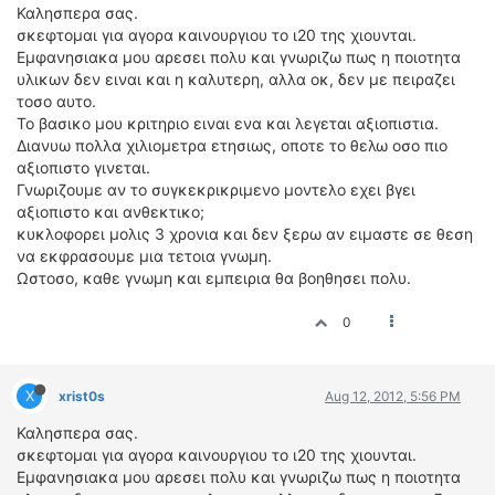
ΟΔΟΙΠΟΡΙΚΑ
Καλησπερα σας.
σκεφτομαι για αγορα καινουργιου το ι20 της χιουνται.
Εμφανησιακα μου αρεσει πολυ και γνωριζω πως η ποιοτητα
VIDEO
υλικων δεν ειναι και η καλυτερη, αλλα οκ, δεν με πειραζει
4TTV
τοσο αυτο.
ΝΕΑ ΜΟΝΤΕΛΑ
Το βασικο μου κριτηριο ειναι ενα και λεγεται αξιοπιστια.
ΑΓΩΝΕΣ
Διανυω πολλα χιλιομετρα ετησιως, οποτε το θελω οσο πιο
αξιοπιστο γινεται.
CANDID CAMERA
Γνωριζουμε αν το συγκεκρικριμενο μοντελο εχει βγει
αξιοπιστο και ανθεκτικο;
ΤΕΧΝΟΛΟΓΙΑ
κυκλοφορει μολις 3 χρονια και δεν ξερω αν ειμαστε σε θεση
ΕΙΔΗΣΕΙΣ – ΠΑΡΟΥΣΙΑΣΕΙΣ
να εκφρασουμε μια τετοια γνωμη.
Ωστοσο, καθε γνωμη και εμπειρια θα βοηθησει πολυ.
ΛΕΞΙΚΟ
0
ΠΕΡΙΒΑΛΛΟΝ
ΔΟΚΙΜΕΣ – ΠΑΡΟΥΣΙΑΣΕΙΣ
ΕΙΔΗΣΕΙΣ
X
xrist0s
Aug 12, 2012, 5:56 PM
Καλησπερα σας.
ΑΓΩΝΕΣ
σκεφτομαι για αγορα καινουργιου το ι20 της χιουνται.
FORMULA 1
Εμφανησιακα μου αρεσει πολυ και γνωριζω πως η ποιοτητα
WRC