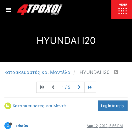
ΕΠΙΚΑΙΡΟΤΗΤΑ
MENU
ΕΛΛΑΔΑ
HYUNDAI I20
ΚΟΣΜΟΣ
ΤΙΜΕΣ
ΕΚΘΕΣΕΙΣ
ΕΚΔΗΛΩΣΕΙΣ 4Τ
ΣΥΝΕΝΤΕΥΞΕΙΣ
4ΤΡΟΧΟΙ
Κατασκευαστές και Μοντέλα
HYUNDAI I20
ΔΟΚΙΜΕΣ
1 / 5
TEST
ΣΥΓΚΡΙΣΗ
ΠΑΡΟΥΣΙΑΣΕΙΣ
ΣΥΓΚΡΙΤΙΚΕΣ ΔΟΚΙΜΕΣ
Κατασκευαστές και Μοντέλα
Log in to reply
ΑΓΩΝΙΣΤΙΚΕΣ ΓΝΩΡΙΜΙΕΣ
ΔΟΚΙΜΕΣ ΕΛΑΣΤΙΚΩΝ
X
xrist0s
Aug 12, 2012, 5:56 PM
ΕΙΔΙΚΕΣ ΔΙΑΔΡΟΜΕΣ