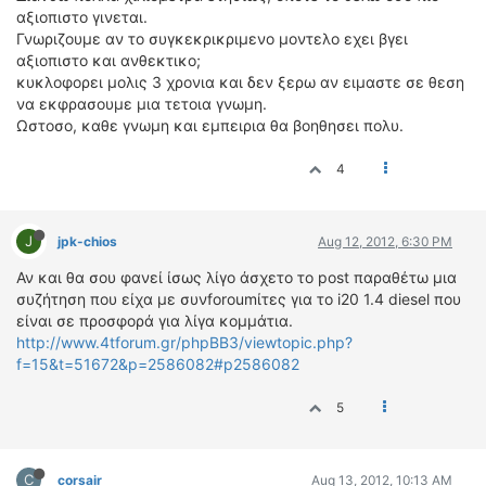
ΟΔΗΓΟΥΜΕ
αξιοπιστο γινεται.
Γνωριζουμε αν το συγκεκρικριμενο μοντελο εχει βγει
ΕΠΙΚΑΙΡΟΤΗΤΑ
αξιοπιστο και ανθεκτικο;
ΑΓΩΝΕΣ
κυκλοφορει μολις 3 χρονια και δεν ξερω αν ειμαστε σε θεση
CLASSIC
να εκφρασουμε μια τετοια γνωμη.
Ωστοσο, καθε γνωμη και εμπειρια θα βοηθησει πολυ.
ΑΡΧΕΙΟ ΤΕΥΧΩΝ
4
J
jpk-chios
Aug 12, 2012, 6:30 PM
Αν και θα σου φανεί ίσως λίγο άσχετο το post παραθέτω μια
συζήτηση που είχα με συνforoumίτες για το i20 1.4 diesel που
είναι σε προσφορά για λίγα κομμάτια.
http://www.4tforum.gr/phpBB3/viewtopic.php?
f=15&t=51672&p=2586082#p2586082
5
C
corsair
Aug 13, 2012, 10:13 AM