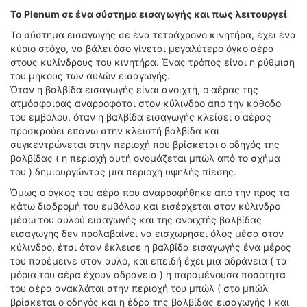
ΟΔΟΙΠΟΡΙΚΑ
Το Plenum σε ένα σύστημα εισαγωγής και πως λειτουργεί
Το σύστημα εισαγωγής σε ένα τετράχρονο κινητήρα, έχει ένα
VIDEO
κύριο στόχο, να βάλει όσο γίνεται μεγαλύτερο όγκο αέρα
4TTV
στους κυλίνδρους του κινητήρα. Ένας τρόπος είναι η ρύθμιση
ΝΕΑ ΜΟΝΤΕΛΑ
του μήκους των αυλών εισαγωγής.
ΑΓΩΝΕΣ
Όταν η βαλβίδα εισαγωγής είναι ανοιχτή, ο αέρας της
ατμόσφαιρας αναρροφάται στον κύλινδρο από την κάθοδο
CANDID CAMERA
του εμβόλου, όταν η βαλβίδα εισαγωγής κλείσει ο αέρας
προσκρούει επάνω στην κλειστή βαλβίδα και
ΤΕΧΝΟΛΟΓΙΑ
συγκεντρώνεται στην περιοχή που βρίσκεται ο οδηγός της
ΕΙΔΗΣΕΙΣ – ΠΑΡΟΥΣΙΑΣΕΙΣ
βαλβίδας ( η περιοχή αυτή ονομάζεται μπώλ από το σχήμα
του ) δημιουργώντας μια περιοχή υψηλής πίεσης.
ΛΕΞΙΚΟ
Όμως ο όγκος του αέρα που αναρροφήθηκε από την προς τα
ΠΕΡΙΒΑΛΛΟΝ
κάτω διαδρομή του εμβόλου και εισέρχεται στον κύλινδρο
μέσω του αυλού εισαγωγής και της ανοιχτής βαλβίδας
ΔΟΚΙΜΕΣ – ΠΑΡΟΥΣΙΑΣΕΙΣ
εισαγωγής δεν προλαβαίνει να εισχωρήσει όλος μέσα στον
ΕΙΔΗΣΕΙΣ
κύλινδρο, έτσι όταν έκλεισε η βαλβίδα εισαγωγής ένα μέρος
του παρέμεινε στον αυλό, και επειδή έχει μια αδράνεια ( τα
ΑΓΩΝΕΣ
μόρια του αέρα έχουν αδράνεια ) η παραμένουσα ποσότητα
FORMULA 1
του αέρα ανακλάται στην περιοχή του μπώλ ( στο μπώλ
βρίσκεται ο οδηγός και η έδρα της βαλβίδας εισαγωγής ) και
WRC