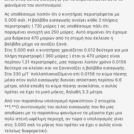
φαινόμενο του συντονισμού.
Ας υποθέσουμε λοιπόν ότι ο κινητήρας περιστρέφεται με
5.000 σαλ. Η βαλβίδα εισαγωγής ανοίγει κάθε 2 πλήρεις
περιστροφές ( 720 μοίρες ) ας υποθέσουμε πάλι ότι
παραμένει ανοιχτή για 250 μοίρες. Αυτό σημαίνει ότι έχουμε
μια διάρκεια 470 μοιρών από τη στιγμή που έκλεισε η
βαλβίδα μέχρι να ανοίξει ξανά.
Στις 5.000 σαλ ο κινητήρας χρειάζεται 0.012 δεύτερα για μια
πλήρη περιστροφή ( 360 μοίρες ) έτσι οι 470 μοίρες είναι
περίπου 1.31 περιστροφές, μας παίρνει λοιπόν χρόνο 0.0156
δεύτερα να κλείσει και να ξανανοίξει η βαλβίδα εισαγωγής.
Στα 330 μ/1΄ πολλαπλασιαζόμενο επί 0.0156 το κύμα πίεσης
μέσα στον αυλό εισαγωγής διανύει απόσταση περίπου 6.6
μέτρα, αλλά επειδή το κύμα πίεσης ανακλάται, ο αυλός
πρέπει να έχει το μισό μήκος, δηλαδή 3.3 μέτρα.
Από τον παραπάνω υπολογισμό προκύπτουν 2 στοιχεία.
**1.**Ο συντονισμός του αυλού εισαγωγής που θα μας
αποδώσει με το παραπάνω φαινόμενο τα μέγιστα έχει μια
πολύ στενή ωφέλιμη περιοχή, αν τώρα ο υπολογισμός γίνει
στις 3.000 σαλ το μήκος που πρέπει να έχει ο αυλός είναι
τελείως διαφορετικό.