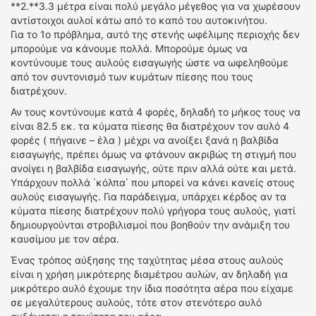
**2.**3.3 μέτρα είναι πολύ μεγάλο μέγεθος για να χωρέσουν
αντίστοιχοι αυλοί κάτω από το καπό του αυτοκινήτου.
Για το 1ο πρόβλημα, αυτό της στενής ωφέλιμης περιοχής δεν
μπορούμε να κάνουμε πολλά. Μπορούμε όμως να
κοντύνουμε τους αυλούς εισαγωγής ώστε να ωφεληθούμε
από τον συντονισμό των κυμάτων πίεσης που τους
διατρέχουν.
Αν τους κοντύνουμε κατά 4 φορές, δηλαδή το μήκος τους να
είναι 82.5 εκ. τα κύματα πίεσης θα διατρέχουν τον αυλό 4
φορές ( πήγαινε – έλα ) μέχρι να ανοίξει ξανά η βαλβίδα
εισαγωγής, πρέπει όμως να φτάνουν ακριβώς τη στιγμή που
ανοίγει η βαλβίδα εισαγωγής, ούτε πριν αλλά ούτε και μετά.
Υπάρχουν πολλά ΄κόλπα΄ που μπορεί να κάνει κανείς στους
αυλούς εισαγωγής. Για παράδειγμα, υπάρχει κέρδος αν τα
κύματα πίεσης διατρέχουν πολύ γρήγορα τους αυλούς, γιατί
δημιουργούνται στροβιλισμοί που βοηθούν την ανάμιξη του
καυσίμου με τον αέρα.
Ένας τρόπος αύξησης της ταχύτητας μέσα στους αυλούς
είναι η χρήση μικρότερης διαμέτρου αυλών, αν δηλαδή για
μικρότερο αυλό έχουμε την ίδια ποσότητα αέρα που είχαμε
σε μεγαλύτερους αυλούς, τότε στον στενότερο αυλό