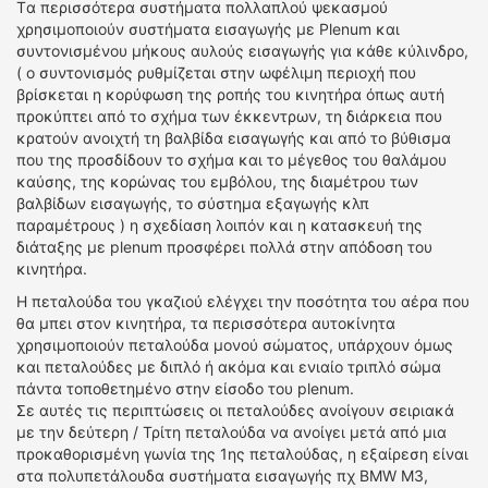
Tα περισσότερα συστήματα πολλαπλού ψεκασμού
χρησιμοποιούν συστήματα εισαγωγής με Plenum και
συντονισμένου μήκους αυλούς εισαγωγής για κάθε κύλινδρο,
( ο συντονισμός ρυθμίζεται στην ωφέλιμη περιοχή που
βρίσκεται η κορύφωση της ροπής του κινητήρα όπως αυτή
προκύπτει από το σχήμα των έκκεντρων, τη διάρκεια που
κρατούν ανοιχτή τη βαλβίδα εισαγωγής και από το βύθισμα
που της προσδίδουν το σχήμα και το μέγεθος του θαλάμου
καύσης, της κορώνας του εμβόλου, της διαμέτρου των
βαλβίδων εισαγωγής, το σύστημα εξαγωγής κλπ
παραμέτρους ) η σχεδίαση λοιπόν και η κατασκευή της
διάταξης με plenum προσφέρει πολλά στην απόδοση του
κινητήρα.
Η πεταλούδα του γκαζιού ελέγχει την ποσότητα του αέρα που
θα μπει στον κινητήρα, τα περισσότερα αυτοκίνητα
χρησιμοποιούν πεταλούδα μονού σώματος, υπάρχουν όμως
και πεταλούδες με διπλό ή ακόμα και ενιαίο τριπλό σώμα
πάντα τοποθετημένο στην είσοδο του plenum.
Σε αυτές τις περιπτώσεις οι πεταλούδες ανοίγουν σειριακά
με την δεύτερη / Τρίτη πεταλούδα να ανοίγει μετά από μια
προκαθορισμένη γωνία της 1ης πεταλούδας, η εξαίρεση είναι
στα πολυπετάλουδα συστήματα εισαγωγής πχ BMW M3,