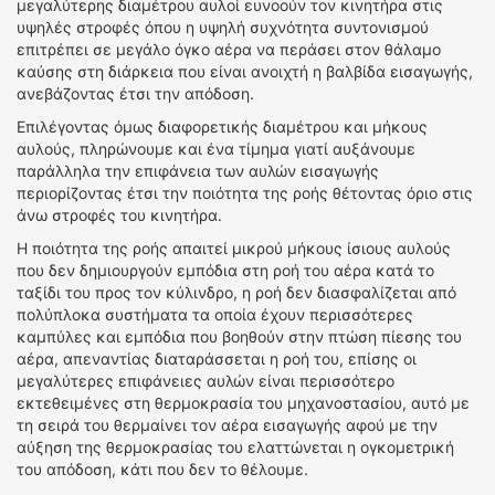
μεγαλύτερης διαμέτρου αυλοί ευνοούν τον κινητήρα στις
υψηλές στροφές όπου η υψηλή συχνότητα συντονισμού
επιτρέπει σε μεγάλο όγκο αέρα να περάσει στον θάλαμο
καύσης στη διάρκεια που είναι ανοιχτή η βαλβίδα εισαγωγής,
ανεβάζοντας έτσι την απόδοση.
Επιλέγοντας όμως διαφορετικής διαμέτρου και μήκους
αυλούς, πληρώνουμε και ένα τίμημα γιατί αυξάνουμε
παράλληλα την επιφάνεια των αυλών εισαγωγής
περιορίζοντας έτσι την ποιότητα της ροής θέτοντας όριο στις
άνω στροφές του κινητήρα.
Η ποιότητα της ροής απαιτεί μικρού μήκους ίσιους αυλούς
που δεν δημιουργούν εμπόδια στη ροή του αέρα κατά το
ταξίδι του προς τον κύλινδρο, η ροή δεν διασφαλίζεται από
πολύπλοκα συστήματα τα οποία έχουν περισσότερες
καμπύλες και εμπόδια που βοηθούν στην πτώση πίεσης του
αέρα, απεναντίας διαταράσσεται η ροή του, επίσης οι
μεγαλύτερες επιφάνειες αυλών είναι περισσότερο
εκτεθειμένες στη θερμοκρασία του μηχανοστασίου, αυτό με
τη σειρά του θερμαίνει τον αέρα εισαγωγής αφού με την
αύξηση της θερμοκρασίας του ελαττώνεται η ογκομετρική
του απόδοση, κάτι που δεν το θέλουμε.