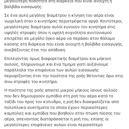
μεγαλύτερη ποσότητα στη διάρκεια που είναι ανοιχτή η
βαλβίδα εισαγωγής.
Σε ένα αυλό μεγάλης διαμέτρου η κίνηση του αέρα είναι
νωχελική όταν ο κινητήρας περιστρέφεται αργά. Κοντύτεροι,
μεγαλύτερης διαμέτρου αυλοί ευνοούν τον κινητήρα στις
υψηλές στροφές όπου η υψηλή συχνότητα συντονισμού
επιτρέπει σε μεγάλο όγκο αέρα να περάσει στον θάλαμο
καύσης στη διάρκεια που είναι ανοιχτή η βαλβίδα εισαγωγής,
ανεβάζοντας έτσι την απόδοση.
Επιλέγοντας όμως διαφορετικής διαμέτρου και μήκους
αυλούς, πληρώνουμε και ένα τίμημα γιατί αυξάνουμε
παράλληλα την επιφάνεια των αυλών εισαγωγής
περιορίζοντας έτσι την ποιότητα της ροής θέτοντας όριο στις
άνω στροφές του κινητήρα.
Η ποιότητα της ροής απαιτεί μικρού μήκους ίσιους αυλούς
που δεν δημιουργούν εμπόδια στη ροή του αέρα κατά το
ταξίδι του προς τον κύλινδρο, η ροή δεν διασφαλίζεται από
πολύπλοκα συστήματα τα οποία έχουν περισσότερες
καμπύλες και εμπόδια που βοηθούν στην πτώση πίεσης του
αέρα, απεναντίας διαταράσσεται η ροή του, επίσης οι
μεγαλύτερες επιφάνειες αυλών είναι περισσότερο