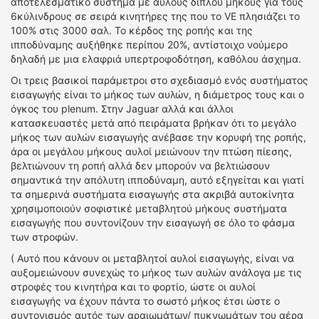
αποτελεσματικό σύστημα με αυλούς διπλού μήκους για τους
6κύλινδρους σε σειρά κινητήρες της που το VE πλησιάζει το
100% στις 3000 σαλ. Το κέρδος της ροπής και της
ιπποδύναμης αυξήθηκε περίπου 20%, αντίστοιχο νούμερο
δηλαδή με μια ελαφριά υπερτροφοδότηση, καθόλου άσχημα.
Οι τρεις βασικοί παράμετροι στο σχεδιασμό ενός συστήματος
εισαγωγής είναι το μήκος των αυλών, η διάμετρος τους και ο
όγκος του plenum. Στην Jaguar αλλά και άλλοι
κατασκευαστές μετά από πειράματα βρήκαν ότι το μεγάλο
μήκος των αυλών εισαγωγής ανέβασε την κορυφή της ροπής,
άρα οι μεγάλου μήκους αυλοί μειώνουν την πτώση πίεσης,
βελτιώνουν τη ροπή αλλά δεν μπορούν να βελτιώσουν
σημαντικά την απόλυτη ιπποδύναμη, αυτό εξηγείται και γιατί
τα σημερινά συστήματα εισαγωγής στα ακριβά αυτοκίνητα
χρησιμοποιούν σοφιστικέ μεταβλητού μήκους συστήματα
εισαγωγής που συντονίζουν την εισαγωγή σε όλο το φάσμα
των στροφών.
( Αυτό που κάνουν οι μεταβλητοί αυλοί εισαγωγής, είναι να
αυξομειώνουν συνεχώς το μήκος των αυλών ανάλογα με τις
στροφές του κινητήρα και το φορτίο, ώστε οι αυλοί
εισαγωγής να έχουν πάντα το σωστό μήκος έτσι ώστε ο
συντονισμός αυτός των αραιωμάτων/ πυκνωμάτων του αέρα