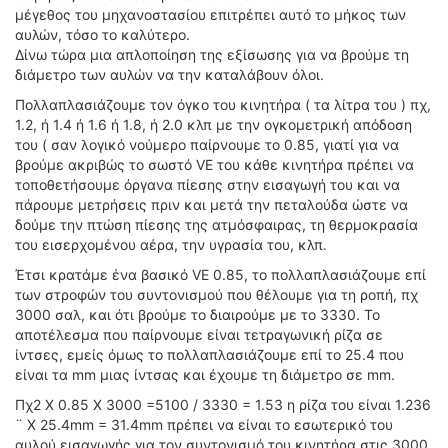
μέγεθος του μηχανοστασίου επιτρέπει αυτό το μήκος των
αυλών, τόσο το καλύτερο.
Δίνω τώρα μια απλοποίηση της εξίσωσης για να βρούμε τη
διάμετρο των αυλών να την καταλάβουν όλοι.
Πολλαπλασιάζουμε τον όγκο του κινητήρα ( τα λίτρα του ) πχ,
1.2, ή 1.4 ή 1.6 ή 1.8, ή 2.0 κλπ με την ογκομετρική απόδοση
του ( σαν λογικό νούμερο παίρνουμε το 0.85, γιατί για να
βρούμε ακριβώς το σωστό VE του κάθε κινητήρα πρέπει να
τοποθετήσουμε όργανα πίεσης στην εισαγωγή του και να
πάρουμε μετρήσεις πριν και μετά την πεταλούδα ώστε να
δούμε την πτώση πίεσης της ατμόσφαιρας, τη θερμοκρασία
του εισερχομένου αέρα, την υγρασία του, κλπ.
Έτσι κρατάμε ένα βασικό VE 0.85, το πολλαπλασιάζουμε επί
των στροφών του συντονισμού που θέλουμε για τη ροπή, πχ
3000 σαλ, και ότι βρούμε το διαιρούμε με το 3330. Το
αποτέλεσμα που παίρνουμε είναι τετραγωνική ρίζα σε
ίντσες, εμείς όμως το πολλαπλασιάζουμε επί το 25.4 που
είναι τα mm μιας ίντσας και έχουμε τη διάμετρο σε mm.
Πχ2 Χ 0.85 Χ 3000 =5100 / 3330 = 1.53 η ρίζα του είναι 1.236
¨ Χ 25.4mm = 31.4mm πρέπει να είναι το εσωτερικό του
αυλού εισαγωγής για τον συντονισμό του κινητήρα στις 3000