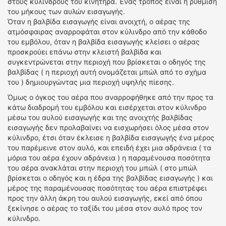
στους κυλίνδρους του κινητήρα. Ένας τρόπος είναι η ρύθμιση
του μήκους των αυλών εισαγωγής.
Όταν η βαλβίδα εισαγωγής είναι ανοιχτή, ο αέρας της
ατμόσφαιρας αναρροφάται στον κύλινδρο από την κάθοδο
του εμβόλου, όταν η βαλβίδα εισαγωγής κλείσει ο αέρας
προσκρούει επάνω στην κλειστή βαλβίδα και
συγκεντρώνεται στην περιοχή που βρίσκεται ο οδηγός της
βαλβίδας ( η περιοχή αυτή ονομάζεται μπώλ από το σχήμα
του ) δημιουργώντας μια περιοχή υψηλής πίεσης.
Όμως ο όγκος του αέρα που αναρροφήθηκε από την προς τα
κάτω διαδρομή του εμβόλου και εισέρχεται στον κύλινδρο
μέσω του αυλού εισαγωγής και της ανοιχτής βαλβίδας
εισαγωγής δεν προλαβαίνει να εισχωρήσει όλος μέσα στον
κύλινδρο, έτσι όταν έκλεισε η βαλβίδα εισαγωγής ένα μέρος
του παρέμεινε στον αυλό, και επειδή έχει μια αδράνεια ( τα
μόρια του αέρα έχουν αδράνεια ) η παραμένουσα ποσότητα
του αέρα ανακλάται στην περιοχή του μπώλ ( στο μπώλ
βρίσκεται ο οδηγός και η έδρα της βαλβίδας εισαγωγής ) και
μέρος της παραμένουσας ποσότητας του αέρα επιστρέφει
προς την άλλη άκρη του αυλού εισαγωγής, εκεί από όπου
ξεκίνησε ο αέρας το ταξίδι του μέσα στον αυλό προς τον
κύλινδρο.