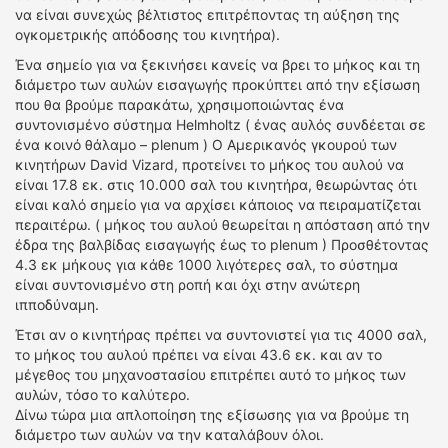
να είναι συνεχώς βέλτιστος επιτρέποντας τη αύξηση της
ογκομετρικής απόδοσης του κινητήρα).
Ένα σημείο για να ξεκινήσει κανείς να βρει το μήκος και τη
διάμετρο των αυλών εισαγωγής προκύπτει από την εξίσωση
που θα βρούμε παρακάτω, χρησιμοποιώντας ένα
συντονισμένο σύστημα Helmholtz ( ένας αυλός συνδέεται σε
ένα κοινό θάλαμο – plenum ) Ο Αμερικανός γκουρού των
κινητήρων David Vizard, προτείνει το μήκος του αυλού να
είναι 17.8 εκ. στις 10.000 σαλ του κινητήρα, θεωρώντας ότι
είναι καλό σημείο για να αρχίσει κάποιος να πειραματίζεται
περαιτέρω. ( μήκος του αυλού θεωρείται η απόσταση από την
έδρα της βαλβίδας εισαγωγής έως το plenum ) Προσθέτοντας
4.3 εκ μήκους για κάθε 1000 λιγότερες σαλ, το σύστημα
είναι συντονισμένο στη ροπή και όχι στην ανώτερη
ιπποδύναμη.
Έτσι αν ο κινητήρας πρέπει να συντονιστεί για τις 4000 σαλ,
το μήκος του αυλού πρέπει να είναι 43.6 εκ. και αν το
μέγεθος του μηχανοστασίου επιτρέπει αυτό το μήκος των
αυλών, τόσο το καλύτερο.
Δίνω τώρα μια απλοποίηση της εξίσωσης για να βρούμε τη
διάμετρο των αυλών να την καταλάβουν όλοι.