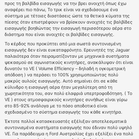
προς τη βαλβίδα εισαγωγής να την βρει ανοιχτή όπως έχω
αναφέρει πιο πάνω, Το τρικ είναι να σχεδιάσουμε ένα
σύστημα με τέτοιες διαστάσεις ώστε τα θετικά κύματα της
πίεσης όταν επιστρέφουν να βρίσκουν ανοιχτές τις βαλβίδες
εισαγωγής βοηθώντας την εισαγωγή περισσότερου αέρα στο
διάστημα που είναι ανοιχτές οι βαλβίδες εισαγωγής.
Το κέρδος που προκύπτει από μια σωστά συντονισμένη
εισαγωγής δεν είναι ευκαταφρόνητο. Ερευνητές της Jaguar
παλαιότερα όταν πειραματίζονταν με μηχανικά συστήματα
ψεκασμού σε αγωνιστικούς κινητήρες, ανακάλυψαν ότι είναι
δυνατόν το VE ( Volume Efficiency – δηλαδή η ογκομετρική
απόδοση ) να περάσει το 100% χρησιμοποιώντας πολύ
μακρύς αυλούς εισαγωγής. Αυτό σημαίνει ότι σε κάθε
κύλινδρο η εισαγωγή αέρα ήταν μεγαλύτερη από τη
χωρητικότητα του, σαν πολύ ελαφριά υπερτροφοδότηση. ( Το
VE ) στους ατμοσφαιρικούς κινητήρες συνήθως είναι γύρω
στο 85-92% ανάλογα με το πόσο αποδοτικό είναι
σχεδιασμένο το σύστημα εισαγωγής του κάθε κινητήρα.
Έκτοτε πολλοί κατασκευαστές εξέλιξαν αποτελεσματικά
συντονισμένα συστήματα εισαγωγής που έδιναν πολύ υψηλό
VE. Για παράδειγμα η Ford Αυστραλίας έχει εξελίξει ένα πολύ