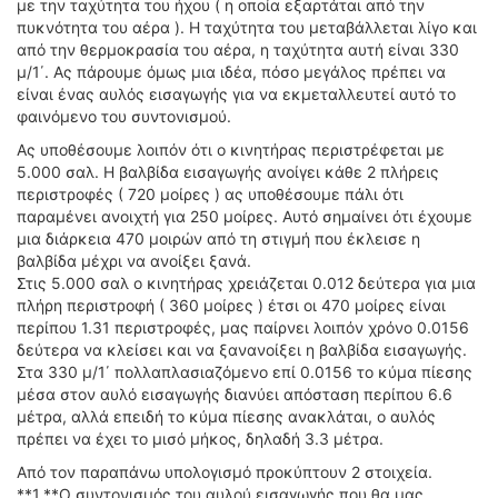
με την ταχύτητα του ήχου ( η οποία εξαρτάται από την
ΟΔΗΓΟΥΜΕ
πυκνότητα του αέρα ). Η ταχύτητα του μεταβάλλεται λίγο και
ΕΠΙΚΑΙΡΟΤΗΤΑ
από την θερμοκρασία του αέρα, η ταχύτητα αυτή είναι 330
ΑΓΩΝΕΣ
μ/1΄. Ας πάρουμε όμως μια ιδέα, πόσο μεγάλος πρέπει να
είναι ένας αυλός εισαγωγής για να εκμεταλλευτεί αυτό το
CLASSIC
φαινόμενο του συντονισμού.
ΑΡΧΕΙΟ ΤΕΥΧΩΝ
Ας υποθέσουμε λοιπόν ότι ο κινητήρας περιστρέφεται με
5.000 σαλ. Η βαλβίδα εισαγωγής ανοίγει κάθε 2 πλήρεις
περιστροφές ( 720 μοίρες ) ας υποθέσουμε πάλι ότι
παραμένει ανοιχτή για 250 μοίρες. Αυτό σημαίνει ότι έχουμε
μια διάρκεια 470 μοιρών από τη στιγμή που έκλεισε η
βαλβίδα μέχρι να ανοίξει ξανά.
Στις 5.000 σαλ ο κινητήρας χρειάζεται 0.012 δεύτερα για μια
πλήρη περιστροφή ( 360 μοίρες ) έτσι οι 470 μοίρες είναι
περίπου 1.31 περιστροφές, μας παίρνει λοιπόν χρόνο 0.0156
δεύτερα να κλείσει και να ξανανοίξει η βαλβίδα εισαγωγής.
Στα 330 μ/1΄ πολλαπλασιαζόμενο επί 0.0156 το κύμα πίεσης
μέσα στον αυλό εισαγωγής διανύει απόσταση περίπου 6.6
μέτρα, αλλά επειδή το κύμα πίεσης ανακλάται, ο αυλός
πρέπει να έχει το μισό μήκος, δηλαδή 3.3 μέτρα.
Από τον παραπάνω υπολογισμό προκύπτουν 2 στοιχεία.
**1.**Ο συντονισμός του αυλού εισαγωγής που θα μας