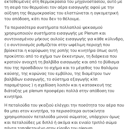
εκτεθειμένες στη θερμοκρασία του μηχανοστασίου, αυτό με
τη σειρά του θερμαίνει τον αέρα εισαγωγής αφού με την
αύξηση της θερμοκρασίας του ελαττώνεται η ογκομετρική
του απόδοση, κάτι που δεν το θέλουμε.
Tα περισσότερα συστήματα πολλαπλού ψεκασμού
χρησιμοποιούν συστήματα εισαγωγής με Plenum και
συντονισμένου μήκους αυλούς εισαγωγής για κάθε κύλινδρο,
( ο συντονισμός ρυθμίζεται στην ωφέλιμη περιοχή που
βρίσκεται η κορύφωση της ροπής του κινητήρα όπως αυτή
προκύπτει από το σχήμα των έκκεντρων, τη διάρκεια που
κρατούν ανοιχτή τη βαλβίδα εισαγωγής και από το βύθισμα
που της προσδίδουν το σχήμα και το μέγεθος του θαλάμου
καύσης, της κορώνας του εμβόλου, της διαμέτρου των
βαλβίδων εισαγωγής, το σύστημα εξαγωγής κλπ
παραμέτρους ) η σχεδίαση λοιπόν και η κατασκευή της
διάταξης με plenum προσφέρει πολλά στην απόδοση του
κινητήρα.
Η πεταλούδα του γκαζιού ελέγχει την ποσότητα του αέρα που
θα μπει στον κινητήρα, τα περισσότερα αυτοκίνητα
χρησιμοποιούν πεταλούδα μονού σώματος, υπάρχουν όμως
και πεταλούδες με διπλό ή ακόμα και ενιαίο τριπλό σώμα
πάντα τοποθετημένο στην είσοδο του plenum.