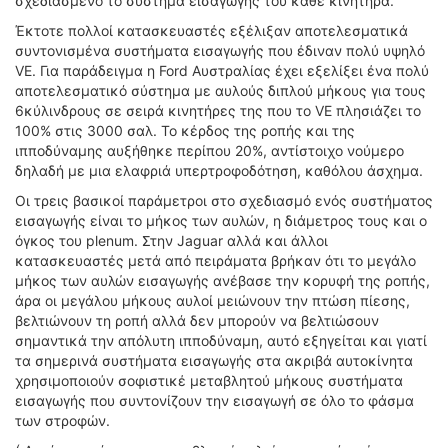
σχεδιασμένο το σύστημα εισαγωγής του κάθε κινητήρα.
Έκτοτε πολλοί κατασκευαστές εξέλιξαν αποτελεσματικά
συντονισμένα συστήματα εισαγωγής που έδιναν πολύ υψηλό
VE. Για παράδειγμα η Ford Αυστραλίας έχει εξελίξει ένα πολύ
αποτελεσματικό σύστημα με αυλούς διπλού μήκους για τους
6κύλινδρους σε σειρά κινητήρες της που το VE πλησιάζει το
100% στις 3000 σαλ. Το κέρδος της ροπής και της
ιπποδύναμης αυξήθηκε περίπου 20%, αντίστοιχο νούμερο
δηλαδή με μια ελαφριά υπερτροφοδότηση, καθόλου άσχημα.
Οι τρεις βασικοί παράμετροι στο σχεδιασμό ενός συστήματος
εισαγωγής είναι το μήκος των αυλών, η διάμετρος τους και ο
όγκος του plenum. Στην Jaguar αλλά και άλλοι
κατασκευαστές μετά από πειράματα βρήκαν ότι το μεγάλο
μήκος των αυλών εισαγωγής ανέβασε την κορυφή της ροπής,
άρα οι μεγάλου μήκους αυλοί μειώνουν την πτώση πίεσης,
βελτιώνουν τη ροπή αλλά δεν μπορούν να βελτιώσουν
σημαντικά την απόλυτη ιπποδύναμη, αυτό εξηγείται και γιατί
τα σημερινά συστήματα εισαγωγής στα ακριβά αυτοκίνητα
χρησιμοποιούν σοφιστικέ μεταβλητού μήκους συστήματα
εισαγωγής που συντονίζουν την εισαγωγή σε όλο το φάσμα
των στροφών.