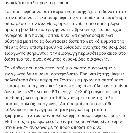
ανακλάται πάλι προς το plenum.
Το επιστρεφόμενο αυτό κύμα της πίεσης έχει τη δυνατότητα
στον επόμενο κύκλο αναρρόφησης να σπρώξει περισσότερο
αέρα μέσα στον κύλινδρο, αρκεί την ώρα που επιστρέφει
προς τη βαλβίδα εισαγωγής να την βρει ανοιχτή όπως έχω
αναφέρει πιο πάνω, Το τρικ είναι να σχεδιάσουμε ένα
σύστημα με τέτοιες διαστάσεις ώστε τα θετικά κύματα της
πίεσης όταν επιστρέφουν να βρίσκουν ανοιχτές τις βαλβίδες
εισαγωγής βοηθώντας την εισαγωγή περισσότερου αέρα στο
διάστημα που είναι ανοιχτές οι βαλβίδες εισαγωγής.
Το κέρδος που προκύπτει από μια σωστά συντονισμένη
εισαγωγής δεν είναι ευκαταφρόνητο. Ερευνητές της Jaguar
παλαιότερα όταν πειραματίζονταν με μηχανικά συστήματα
ψεκασμού σε αγωνιστικούς κινητήρες, ανακάλυψαν ότι είναι
δυνατόν το VE ( Volume Efficiency – δηλαδή η ογκομετρική
απόδοση ) να περάσει το 100% χρησιμοποιώντας πολύ
μακρύς αυλούς εισαγωγής. Αυτό σημαίνει ότι σε κάθε
κύλινδρο η εισαγωγή αέρα ήταν μεγαλύτερη από τη
χωρητικότητα του, σαν πολύ ελαφριά υπερτροφοδότηση. ( Το
VE ) στους ατμοσφαιρικούς κινητήρες συνήθως είναι γύρω
στο 85-92% ανάλογα με το πόσο αποδοτικό είναι