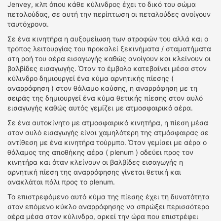
Jenvey, κλπ όπου κάθε κύλινδρος έχει το δικό του σώμα
πεταλούδας, σε αυτή την περίπτωση οι πεταλούδες ανοίγουν
ταυτόχρονα.
Σε ένα κινητήρα η αυξομείωση των στροφών του αλλά και ο
τρόπος λειτουργίας του προκαλεί ξεκινήματα / σταματήματα
στη ροή του αέρα εισαγωγής καθώς ανοίγουν και κλείνουν οι
βαλβίδες εισαγωγής. Όταν το έμβολο κατεβαίνει μέσα στον
κύλινδρο δημιουργεί ένα κύμα αρνητικής πίεσης (
αναρρόφηση ) στον θάλαμο καύσης, η αναρρόφηση με τη
σειράς της δημιουργεί ένα κύμα θετικής πίεσης στον αυλό
εισαγωγής καθώς αυτός γεμίζει με ατμοσφαιρικό αέρα.
Σε ένα αυτοκίνητο με ατμοσφαιρικό κινητήρα, η πίεση μέσα
στον αυλό εισαγωγής είναι χαμηλότερη της ατμόσφαιρας σε
αντίθεση με ένα κινητήρα τούρμπο. Όταν γεμίσει με αέρα ο
θάλαμος της αποθήκης αέρα ( plenum ) οδεύει προς τον
κινητήρα και όταν κλείνουν οι βαλβίδες εισαγωγής η
αρνητική πίεση της αναρρόφησης γίνεται θετική και
ανακλάται πάλι προς το plenum.
Το επιστρεφόμενο αυτό κύμα της πίεσης έχει τη δυνατότητα
στον επόμενο κύκλο αναρρόφησης να σπρώξει περισσότερο
αέρα μέσα στον κύλινδρο, αρκεί την ώρα που επιστρέφει