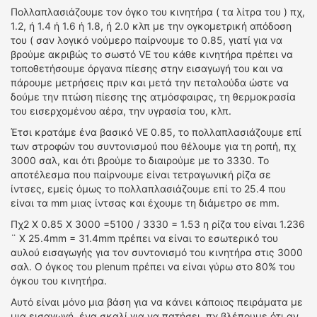
Πολλαπλασιάζουμε τον όγκο του κινητήρα ( τα λίτρα του ) πχ,
1.2, ή 1.4 ή 1.6 ή 1.8, ή 2.0 κλπ με την ογκομετρική απόδοση
του ( σαν λογικό νούμερο παίρνουμε το 0.85, γιατί για να
βρούμε ακριβώς το σωστό VE του κάθε κινητήρα πρέπει να
τοποθετήσουμε όργανα πίεσης στην εισαγωγή του και να
πάρουμε μετρήσεις πριν και μετά την πεταλούδα ώστε να
δούμε την πτώση πίεσης της ατμόσφαιρας, τη θερμοκρασία
του εισερχομένου αέρα, την υγρασία του, κλπ.
Έτσι κρατάμε ένα βασικό VE 0.85, το πολλαπλασιάζουμε επί
των στροφών του συντονισμού που θέλουμε για τη ροπή, πχ
3000 σαλ, και ότι βρούμε το διαιρούμε με το 3330. Το
αποτέλεσμα που παίρνουμε είναι τετραγωνική ρίζα σε
ίντσες, εμείς όμως το πολλαπλασιάζουμε επί το 25.4 που
είναι τα mm μιας ίντσας και έχουμε τη διάμετρο σε mm.
Πχ2 Χ 0.85 Χ 3000 =5100 / 3330 = 1.53 η ρίζα του είναι 1.236
¨ Χ 25.4mm = 31.4mm πρέπει να είναι το εσωτερικό του
αυλού εισαγωγής για τον συντονισμό του κινητήρα στις 3000
σαλ. Ο όγκος του plenum πρέπει να είναι γύρω στο 80% του
όγκου του κινητήρα.
Αυτό είναι μόνο μια βάση για να κάνει κάποιος πειράματα με
μια εισαγωγή, ένα σκαλί για να πατήσει, πχ βλέπουμε ότι αν