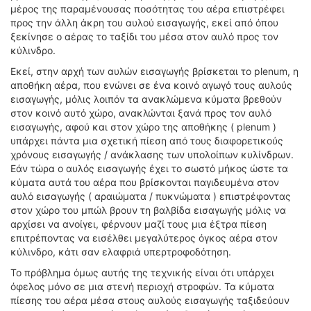
μέρος της παραμένουσας ποσότητας του αέρα επιστρέφει
ΔΙΕΘΝΕΙΣ ΑΓΩΝΕΣ
προς την άλλη άκρη του αυλού εισαγωγής, εκεί από όπου
ΕΛΛΗΝΙΚΟΙ ΑΓΩΝΕΣ
ξεκίνησε ο αέρας το ταξίδι του μέσα στον αυλό προς τον
κύλινδρο.
ΤΙΜΕΣ
Εκεί, στην αρχή των αυλών εισαγωγής βρίσκεται το plenum, η
αποθήκη αέρα, που ενώνει σε ένα κοινό αγωγό τους αυλούς
4T CLASSIC
εισαγωγής, μόλις λοιπόν τα ανακλώμενα κύματα βρεθούν
ΜΟΝΤΕΛΑ
στον κοινό αυτό χώρο, ανακλώνται ξανά προς τον αυλό
εισαγωγής, αφού και στον χώρο της αποθήκης ( plenum )
ΚΑΤΑΣΚΕΥΑΣΤΕΣ
υπάρχει πάντα μια σχετική πίεση από τους διαφορετικούς
ΠΡΟΣΩΠΙΚΟΤΗΤΕΣ
χρόνους εισαγωγής / ανάκλασης των υπολοίπων κυλίνδρων.
ΑΓΩΝΙΣΤΙΚΑ ΑΥΤΟΚΙΝΗΤΑ
Εάν τώρα ο αυλός εισαγωγής έχει το σωστό μήκος ώστε τα
κύματα αυτά του αέρα που βρίσκονται παγιδευμένα στον
ΑΓΩΝΕΣ/ΔΙΟΡΓΑΝΩΣΕΙΣ
αυλό εισαγωγής ( αραιώματα / πυκνώματα ) επιστρέφοντας
στον χώρο του μπώλ βρουν τη βαλβίδα εισαγωγής μόλις να
ΑΓΟΡΑ
αρχίσει να ανοίγει, φέρνουν μαζί τους μια έξτρα πίεση
ΠΩΛΗΣΕΙΣ
επιτρέποντας να εισέλθει μεγαλύτερος όγκος αέρα στον
ΠΡΟΣΦΟΡΕΣ
κύλινδρο, κάτι σαν ελαφριά υπερτροφοδότηση.
ΜΕΤΑΧΕΙΡΙΣΜΕΝΑ
Το πρόβλημα όμως αυτής της τεχνικής είναι ότι υπάρχει
όφελος μόνο σε μια στενή περιοχή στροφών. Τα κύματα
2ΤΡΟΧΟΙ
πίεσης του αέρα μέσα στους αυλούς εισαγωγής ταξιδεύουν