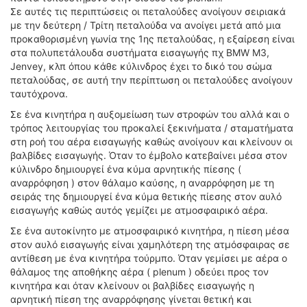
Σε αυτές τις περιπτώσεις οι πεταλούδες ανοίγουν σειριακά
με την δεύτερη / Τρίτη πεταλούδα να ανοίγει μετά από μια
προκαθορισμένη γωνία της 1ης πεταλούδας, η εξαίρεση είναι
στα πολυπετάλουδα συστήματα εισαγωγής πχ BMW M3,
Jenvey, κλπ όπου κάθε κύλινδρος έχει το δικό του σώμα
πεταλούδας, σε αυτή την περίπτωση οι πεταλούδες ανοίγουν
ταυτόχρονα.
Σε ένα κινητήρα η αυξομείωση των στροφών του αλλά και ο
τρόπος λειτουργίας του προκαλεί ξεκινήματα / σταματήματα
στη ροή του αέρα εισαγωγής καθώς ανοίγουν και κλείνουν οι
βαλβίδες εισαγωγής. Όταν το έμβολο κατεβαίνει μέσα στον
κύλινδρο δημιουργεί ένα κύμα αρνητικής πίεσης (
αναρρόφηση ) στον θάλαμο καύσης, η αναρρόφηση με τη
σειράς της δημιουργεί ένα κύμα θετικής πίεσης στον αυλό
εισαγωγής καθώς αυτός γεμίζει με ατμοσφαιρικό αέρα.
Σε ένα αυτοκίνητο με ατμοσφαιρικό κινητήρα, η πίεση μέσα
στον αυλό εισαγωγής είναι χαμηλότερη της ατμόσφαιρας σε
αντίθεση με ένα κινητήρα τούρμπο. Όταν γεμίσει με αέρα ο
θάλαμος της αποθήκης αέρα ( plenum ) οδεύει προς τον
κινητήρα και όταν κλείνουν οι βαλβίδες εισαγωγής η
αρνητική πίεση της αναρρόφησης γίνεται θετική και