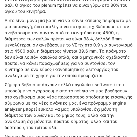
σαλ. Ο όγκος του plenum πρέπει να είναι γύρω στο 80% του
όγκου του κινητήρα.
Αυτό είναι μόνο μια βάση για να κάνει κάποιος πειράματα με
μια εισαγωγή, ένα σκαλί για να πατήσει, πχ βλέπουμε ότι αν
ανεβάσουμε τον συντονισμό του κινητήρα στις 4500, η
διάμετρος των αυλών πρέπει να είναι 38.4, δηλαδή 6mm
μεγαλύτεροι, αν ανεβάσουμε το VE πχ στο 0.9 για συντονισμό
στις 4500 σαλ, η διάμετρος γίνεται 39.6 mm. Tα πράγματα
δεν είναι λοιπόν καθόλου απλά, και ο μηχανικός σχεδιαστής
πρέπει να κάνει παραχωρήσεις για να συντονίσει τον
κινητήρα σε ένα εύρος ικανοποιητικής λειτουργίας του
ανάλογα με τη χρήση για την οποία προορίζεται.
Σήμερα βέβαια υπάρχουν πολλά εργαλεία ( software ) που
μπορούμε να αγοράσουμε από το net για να μας βοηθήσουν
στο σχεδιασμό μιας νέας περισσότερο αποδοτικής εισαγωγής
σύμφωνα με τις νέες ανάγκες μας, ένα πρόγραμμα engine
analyzer μπορεί εύκολα να μας υπολογίσει όχι μόνο τη
διάμετρο των αυλών και το μήκος τους, αλλά και την
ανάκλαση όχι μόνο του πρώτου κύματος, αλλά και του
δεύτερου, του τρίτου κλπ.
Να πω εδώ ότι τα προγράμματα αυτά για να μας δώσουν το