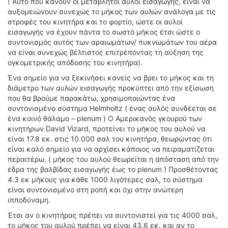
( Αυτό που κάνουν οι μεταβλητοί αυλοί εισαγωγής, είναι να
αυξομειώνουν συνεχώς το μήκος των αυλών ανάλογα με τις
στροφές του κινητήρα και το φορτίο, ώστε οι αυλοί
εισαγωγής να έχουν πάντα το σωστό μήκος έτσι ώστε ο
συντονισμός αυτός των αραιωμάτων/ πυκνωμάτων του αέρα
να είναι συνεχώς βέλτιστος επιτρέποντας τη αύξηση της
ογκομετρικής απόδοσης του κινητήρα).
Ένα σημείο για να ξεκινήσει κανείς να βρει το μήκος και τη
διάμετρο των αυλών εισαγωγής προκύπτει από την εξίσωση
που θα βρούμε παρακάτω, χρησιμοποιώντας ένα
συντονισμένο σύστημα Helmholtz ( ένας αυλός συνδέεται σε
ένα κοινό θάλαμο – plenum ) Ο Αμερικανός γκουρού των
κινητήρων David Vizard, προτείνει το μήκος του αυλού να
είναι 17.8 εκ. στις 10.000 σαλ του κινητήρα, θεωρώντας ότι
είναι καλό σημείο για να αρχίσει κάποιος να πειραματίζεται
περαιτέρω. ( μήκος του αυλού θεωρείται η απόσταση από την
έδρα της βαλβίδας εισαγωγής έως το plenum ) Προσθέτοντας
4.3 εκ μήκους για κάθε 1000 λιγότερες σαλ, το σύστημα
είναι συντονισμένο στη ροπή και όχι στην ανώτερη
ιπποδύναμη.
Έτσι αν ο κινητήρας πρέπει να συντονιστεί για τις 4000 σαλ,
το μήκος του αυλού πρέπει να είναι 43.6 εκ. και αν το