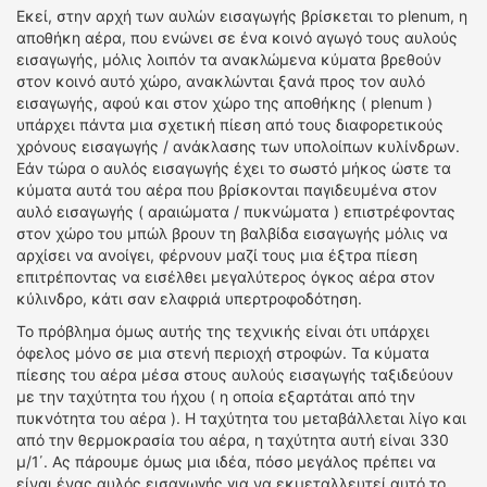
Εκεί, στην αρχή των αυλών εισαγωγής βρίσκεται το plenum, η
αποθήκη αέρα, που ενώνει σε ένα κοινό αγωγό τους αυλούς
εισαγωγής, μόλις λοιπόν τα ανακλώμενα κύματα βρεθούν
στον κοινό αυτό χώρο, ανακλώνται ξανά προς τον αυλό
εισαγωγής, αφού και στον χώρο της αποθήκης ( plenum )
υπάρχει πάντα μια σχετική πίεση από τους διαφορετικούς
χρόνους εισαγωγής / ανάκλασης των υπολοίπων κυλίνδρων.
Εάν τώρα ο αυλός εισαγωγής έχει το σωστό μήκος ώστε τα
κύματα αυτά του αέρα που βρίσκονται παγιδευμένα στον
αυλό εισαγωγής ( αραιώματα / πυκνώματα ) επιστρέφοντας
στον χώρο του μπώλ βρουν τη βαλβίδα εισαγωγής μόλις να
αρχίσει να ανοίγει, φέρνουν μαζί τους μια έξτρα πίεση
επιτρέποντας να εισέλθει μεγαλύτερος όγκος αέρα στον
κύλινδρο, κάτι σαν ελαφριά υπερτροφοδότηση.
Το πρόβλημα όμως αυτής της τεχνικής είναι ότι υπάρχει
όφελος μόνο σε μια στενή περιοχή στροφών. Τα κύματα
πίεσης του αέρα μέσα στους αυλούς εισαγωγής ταξιδεύουν
με την ταχύτητα του ήχου ( η οποία εξαρτάται από την
πυκνότητα του αέρα ). Η ταχύτητα του μεταβάλλεται λίγο και
από την θερμοκρασία του αέρα, η ταχύτητα αυτή είναι 330
μ/1΄. Ας πάρουμε όμως μια ιδέα, πόσο μεγάλος πρέπει να
είναι ένας αυλός εισαγωγής για να εκμεταλλευτεί αυτό το