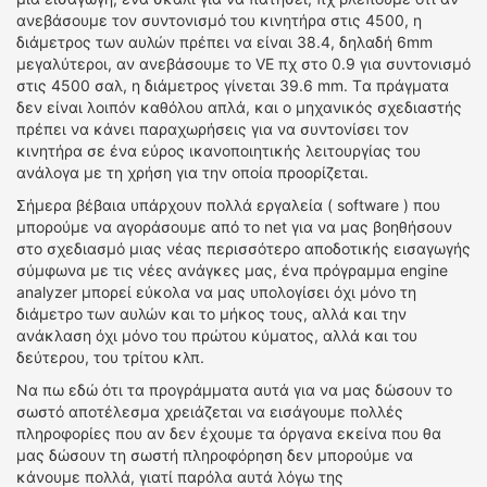
ανεβάσουμε τον συντονισμό του κινητήρα στις 4500, η
διάμετρος των αυλών πρέπει να είναι 38.4, δηλαδή 6mm
μεγαλύτεροι, αν ανεβάσουμε το VE πχ στο 0.9 για συντονισμό
στις 4500 σαλ, η διάμετρος γίνεται 39.6 mm. Tα πράγματα
δεν είναι λοιπόν καθόλου απλά, και ο μηχανικός σχεδιαστής
πρέπει να κάνει παραχωρήσεις για να συντονίσει τον
κινητήρα σε ένα εύρος ικανοποιητικής λειτουργίας του
ανάλογα με τη χρήση για την οποία προορίζεται.
Σήμερα βέβαια υπάρχουν πολλά εργαλεία ( software ) που
μπορούμε να αγοράσουμε από το net για να μας βοηθήσουν
στο σχεδιασμό μιας νέας περισσότερο αποδοτικής εισαγωγής
σύμφωνα με τις νέες ανάγκες μας, ένα πρόγραμμα engine
analyzer μπορεί εύκολα να μας υπολογίσει όχι μόνο τη
διάμετρο των αυλών και το μήκος τους, αλλά και την
ανάκλαση όχι μόνο του πρώτου κύματος, αλλά και του
δεύτερου, του τρίτου κλπ.
Να πω εδώ ότι τα προγράμματα αυτά για να μας δώσουν το
σωστό αποτέλεσμα χρειάζεται να εισάγουμε πολλές
πληροφορίες που αν δεν έχουμε τα όργανα εκείνα που θα
μας δώσουν τη σωστή πληροφόρηση δεν μπορούμε να
κάνουμε πολλά, γιατί παρόλα αυτά λόγω της