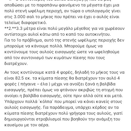
αποδώσει με το παραπάνω φαινόμενο τα μέγιστα έχει μια
πολύ στενή ωφέλιμη περιοχή, αν τώρα ο υπολογισμός γίνει
στις 3.000 σαλ το μήκος που πρέπει να έχει ο αυλός είναι
τελείως διαφορετικό.
**2.**3.3 μέτρα είναι πολύ μεγάλο μέγεθος για να χωρέσουν
αντίστοιχοι αυλοί κάτω από το καπό του αυτοκινήτου.
Για το 1ο πρόβλημα, αυτό της στενής ωφέλιμης περιοχής δεν
μπορούμε να κάνουμε πολλά. Μπορούμε όμως να
κοντύνουμε τους αυλούς εισαγωγής ώστε να ωφεληθούμε
από τον συντονισμό των κυμάτων πίεσης που τους
διατρέχουν.
Αν τους κοντύνουμε κατά 4 φορές, δηλαδή το μήκος τους να
είναι 82.5 εκ. τα κύματα πίεσης θα διατρέχουν τον αυλό 4
φορές ( πήγαινε – έλα ) μέχρι να ανοίξει ξανά η βαλβίδα
εισαγωγής, πρέπει όμως να φτάνουν ακριβώς τη στιγμή που
ανοίγει η βαλβίδα εισαγωγής, ούτε πριν αλλά ούτε και μετά.
Υπάρχουν πολλά ΄κόλπα΄ που μπορεί να κάνει κανείς στους
αυλούς εισαγωγής. Για παράδειγμα, υπάρχει κέρδος αν τα
κύματα πίεσης διατρέχουν πολύ γρήγορα τους αυλούς, γιατί
δημιουργούνται στροβιλισμοί που βοηθούν την ανάμιξη του
καυσίμου με τον αέρα.