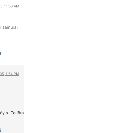
WRC
05, 11:56 AM
ΔΙΕΘΝΕΙΣ ΑΓΩΝΕΣ
ΕΛΛΗΝΙΚΟΙ ΑΓΩΝΕΣ
i samurai
ΤΙΜΕΣ
4T CLASSIC
ΜΟΝΤΕΛΑ
ΚΑΤΑΣΚΕΥΑΣΤΕΣ
ΠΡΟΣΩΠΙΚΟΤΗΤΕΣ
005, 1:54 PM
ΑΓΩΝΙΣΤΙΚΑ ΑΥΤΟΚΙΝΗΤΑ
ΑΓΩΝΕΣ/ΔΙΟΡΓΑΝΩΣΕΙΣ
ΑΓΟΡΑ
ΠΩΛΗΣΕΙΣ
ΠΡΟΣΦΟΡΕΣ
για. Το ίδιο
ΜΕΤΑΧΕΙΡΙΣΜΕΝΑ
2ΤΡΟΧΟΙ