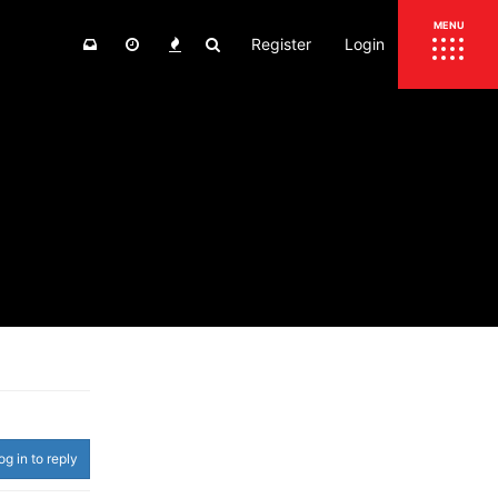
Register
Login
ΕΠΙΚΑΙΡΟΤΗΤΑ
MENU
ΕΛΛΑΔΑ
ΚΟΣΜΟΣ
ΤΙΜΕΣ
ΕΚΘΕΣΕΙΣ
ΕΚΔΗΛΩΣΕΙΣ 4Τ
ΣΥΝΕΝΤΕΥΞΕΙΣ
4ΤΡΟΧΟΙ
ΔΟΚΙΜΕΣ
TEST
ΣΥΓΚΡΙΣΗ
ΠΑΡΟΥΣΙΑΣΕΙΣ
ΣΥΓΚΡΙΤΙΚΕΣ ΔΟΚΙΜΕΣ
ΑΓΩΝΙΣΤΙΚΕΣ ΓΝΩΡΙΜΙΕΣ
og in to reply
ΔΟΚΙΜΕΣ ΕΛΑΣΤΙΚΩΝ
ΕΙΔΙΚΕΣ ΔΙΑΔΡΟΜΕΣ