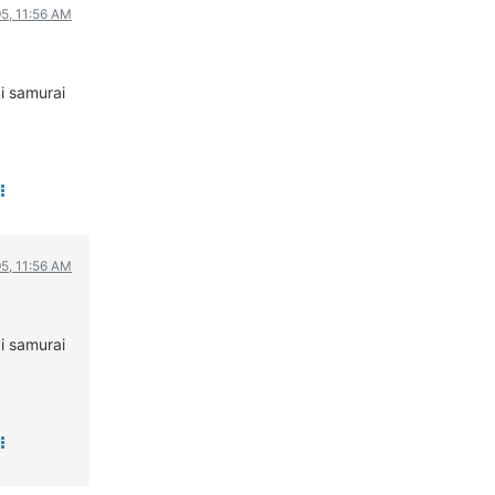
05, 11:56 AM
ΟΔΟΙΠΟΡΙΚΑ
VIDEO
i samurai
4TTV
ΝΕΑ ΜΟΝΤΕΛΑ
ΑΓΩΝΕΣ
CANDID CAMERA
ΤΕΧΝΟΛΟΓΙΑ
ΕΙΔΗΣΕΙΣ – ΠΑΡΟΥΣΙΑΣΕΙΣ
05, 11:56 AM
ΛΕΞΙΚΟ
ΠΕΡΙΒΑΛΛΟΝ
i samurai
ΔΟΚΙΜΕΣ – ΠΑΡΟΥΣΙΑΣΕΙΣ
ΕΙΔΗΣΕΙΣ
ΑΓΩΝΕΣ
FORMULA 1