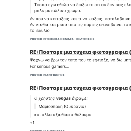
Τεσπα εγω ηθελα να δειξω το οτι αν δεν σας ελεγ
Μην ακουτε αυτον που τα τοποθετει, αλλα τον φιλο
μπλε μεταλλικο χρωμα.
ειχε παει φανταρος με τον Πετρο, που εχει αναξει 
Αν ντυθει και μεσα απο τις πορτες
Αν που να κοιταξεις και τι να ψαξεις, καταλαβαινε
α-ανεβαινει το κοστος
Αν ντυθει και μεσα απο τις πορτες α-ανεβαινει το
β-σε δυο με τρεις μηνες, η ΜΕΡΙΑ ΤΟΥ ΣΥΝΟΔΗΓΟΥ 
το βιλυλιο
τα ματια μου σε αυτοκινητο πελατι
POSTED IN ΤΕΧΝΙΚΆ ΘΈΜΑΤΑ - ΒΕΛΤΙΏΣΕΙΣ
RE: Ποσταρε μια τυχαια φωτογραφια 
Ψαχνω να βρω τον τυπο που το εφτιαξε, να δω μηπω
For serious gamers...
POSTED IN ΑΝΤΊΛΟΓΟΣ
RE: Ποσταρε μια τυχαια φωτογραφια 
Ο χρήστης
vengas
έγραψε:
Μαριούπολη (Ουκρανία)
και άλλα αξιοθέατα θέλουμε
+1