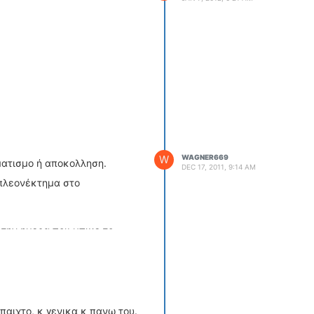
ΟΔΗΓΟΥΜΕ
ΕΠΙΚΑΙΡΟΤΗΤΑ
ΑΓΩΝΕΣ
CLASSIC
ΑΡΧΕΙΟ ΤΕΥΧΩΝ
W
WAGNER669
ματισμο ή αποκολληση.
DEC 17, 2011, 9:14 AM
 πλεονέκτημα στο
 την ημερα που μπικε το
ι δεν εχει παθει τιποτα!Οταν
παιχτο, κ γενικα κ πανω του.