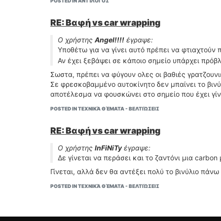
POSTED IN ΑΝΤΊΛΟΓΟΣ
RE: Βαφή vs car wrapping
Ο χρήστης
Angel!!!!
έγραψε:
Υποθέτω για να γίνει αυτό πρέπει να φτιαχτούν π
Αν έχει ξεβάψει σε κάποιο σημείο υπάρχει πρόβ
Σωστα, πρέπει να φύγουν ολες οι βαθιές γρατζουνιε
Σε φρεσκοβαμμένο αυτοκίνητο δεν μπαίνει το βινύλ
αποτέλεσμα να φουσκώνει στο σημείο που έχει γίν
POSTED IN ΤΕΧΝΙΚΆ ΘΈΜΑΤΑ - ΒΕΛΤΙΏΣΕΙΣ
RE: Βαφή vs car wrapping
Ο χρήστης
InFiNiTy
έγραψε:
Δε γίνεται να περάσει και το ζαντόνι μια carbon
Γίνεται, αλλά δεν θα αντέξει πολύ το βινύλιο πάνω
POSTED IN ΤΕΧΝΙΚΆ ΘΈΜΑΤΑ - ΒΕΛΤΙΏΣΕΙΣ