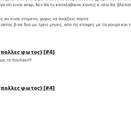
α οτι ειναι wrap, δεν θα το καταλαβαινε κανεις κ ολοι θα 'βλεπατ
 μου, που ειναι μπατζανακης του τριτοξαδερφου της Μαριας που ε
το σουβλατζιδικο διπλα στην 3Μ στη Γερμανια και του τα λενε...
ις αν ειναι ντυμενο, χωρις να ανοιξεις πορτα
 κοστος β-σε δυο με τρεις μηνες, απο τις επαφες με τα ρουχα και
απο τις επαφες με τα ρουχα και τα παπουτσια θα εχει καταστραφε
(πολλες φωτος) [#4]
ς το πουλαει!!!
(πολλες φωτος) [#4]