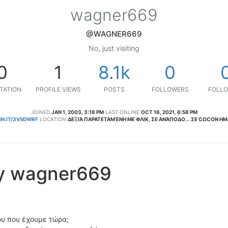
wagner669
@WAGNER669
No, just visiting
0
1
8.1k
0
TATION
PROFILE VIEWS
POSTS
FOLLOWERS
FOLLO
JOINED
JAN 1, 2003, 3:18 PM
LAST ONLINE
OCT 16, 2021, 6:58 PM
IN.IT/3V5DWRF
LOCATION
ΔΕΞΙΆ ΠΑΡΑΤΕΤΑΜΈΝΗ ΜΕ ΦΛΙΚ, ΣΕ ΑΝΆΠΟΔΟ... ΣΕ CΩCΟΝ ΗΜΑ
by wagner669
ου που έχουμε τώρα;