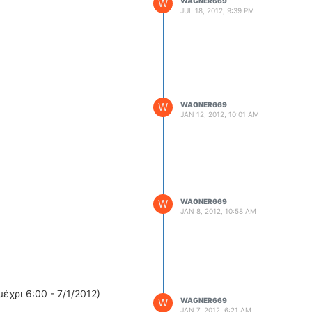
W
WAGNER669
WRC
JUL 18, 2012, 9:39 PM
ΔΙΕΘΝΕΙΣ ΑΓΩΝΕΣ
ΕΛΛΗΝΙΚΟΙ ΑΓΩΝΕΣ
ΤΙΜΕΣ
4T CLASSIC
W
WAGNER669
JAN 12, 2012, 10:01 AM
ΜΟΝΤΕΛΑ
ΚΑΤΑΣΚΕΥΑΣΤΕΣ
ΠΡΟΣΩΠΙΚΟΤΗΤΕΣ
ΑΓΩΝΙΣΤΙΚΑ ΑΥΤΟΚΙΝΗΤΑ
ΑΓΩΝΕΣ/ΔΙΟΡΓΑΝΩΣΕΙΣ
W
WAGNER669
JAN 8, 2012, 10:58 AM
ΑΓΟΡΑ
ΠΩΛΗΣΕΙΣ
ΠΡΟΣΦΟΡΕΣ
ΜΕΤΑΧΕΙΡΙΣΜΕΝΑ
χρι 6:00 - 7/1/2012)
W
WAGNER669
2ΤΡΟΧΟΙ
JAN 7, 2012, 6:21 AM