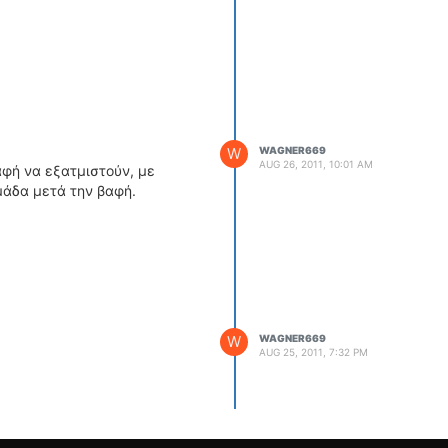
W
WAGNER669
AUG 26, 2011, 10:01 AM
αφή να εξατμιστούν, με
μάδα μετά την βαφή.
W
WAGNER669
AUG 25, 2011, 7:32 PM