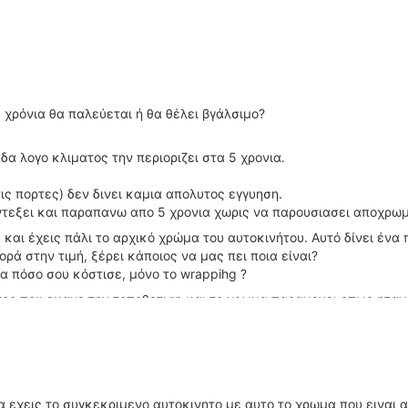
3 χρόνια θα παλεύεται ή θα θέλει βγάλσιμο?
δα λογο κλιματος την περιοριζει στα 5 χρονια.
ις πορτες) δεν δινει καμια απολυτος εγγυηση.
 αντεξει και παραπανω απο 5 χρονια χωρις να παρουσιασει αποχρω
 και έχεις πάλι το αρχικό χρώμα του αυτοκινήτου. Αυτό δίνει ένα
ρά στην τιμή, ξέρει κάποιος να μας πει ποια είναι?
α πόσο σου κόστισε, μόνο το wrappihg ?
υτος που εκανε την τοποθετιση και το χρωμα παραμενει οπως ηταν
ει καποιος που βαζει βινυλια.
σοχη για να μη σπασει το χρωμα του αυτοκινητου.
 το αυτοκινητο του και μεσα απο τις πορτες εδω και 1,5 χρονο κα
!Ολα τ'αλλα ειναι αερολογιες!
α εχεις το συγκεκριμενο αυτοκινητο με αυτο το χρωμα που ειναι α