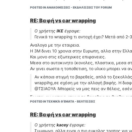
POSTED IN ΑΝΑΚΟΙΝΏΣΕΙΣ - ΕΚΔΗΛΏΣΕΙΣ ΤΟΥ FORUM
RE: Βαφή vs car wrapping
Ο χρήστης
IKE
έγραψε:
Γενικά το wrapping τι αντοχή έχει? Μετά από 2-
Αναλογα με την εταιρεια.
Η 3Μ δινει 10 χρονια στην Ευρωπη, αλλα στην Ελλα
Και μονο στις εξωτερικες επιφανειες.
Μεσα στο αυτοκινητο (κονολες, πλαστικα, μεσα στ
Αν γινει σωστα η τοποθετιση, το υλικο μπορει να
Αν κάποια στιγμή το βαρεθείς, απλά το ξεκολλάς
wrappihg,σε σχέση με την αλλαγή βαφής. Η διαφο
@ΤΣΙΑΟΥΑ :Μπορείς να μας πεις αν θέλεις, εσέν
Σωστα, αν καποια στιγμη το βαρεθεις το βγαζει α
POSTED IN ΤΕΧΝΙΚΆ ΘΈΜΑΤΑ - ΒΕΛΤΙΏΣΕΙΣ
βινυλιο.
Και επαναλαμβανω, την αφαιρεση πρεπει να την καν
RE: Βαφή vs car wrapping
Γιατι ειναι αρκετα δυσκολη εργασια και θελει προ
Μην ακουτε τιποτα!Ενας φιλος μου το εχει ντυσει
Ο χρήστης
kacey
έγραψε:
γινει καλη δουλεια δεν υπαρχει κανενα προβλημα
Συμφωνο, αλλα ειναι ο πιο ευκολος τροπος για ν