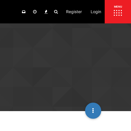
Register
Login
ΕΠΙΚΑΙΡΟΤΗΤΑ
MENU
ΕΛΛΑΔΑ
ΚΟΣΜΟΣ
ΤΙΜΕΣ
ΕΚΘΕΣΕΙΣ
ΕΚΔΗΛΩΣΕΙΣ 4Τ
ΣΥΝΕΝΤΕΥΞΕΙΣ
4ΤΡΟΧΟΙ
ΔΟΚΙΜΕΣ
TEST
ΣΥΓΚΡΙΣΗ
ΠΑΡΟΥΣΙΑΣΕΙΣ
ΣΥΓΚΡΙΤΙΚΕΣ ΔΟΚΙΜΕΣ
ΑΓΩΝΙΣΤΙΚΕΣ ΓΝΩΡΙΜΙΕΣ
ΔΟΚΙΜΕΣ ΕΛΑΣΤΙΚΩΝ
ΕΙΔΙΚΕΣ ΔΙΑΔΡΟΜΕΣ