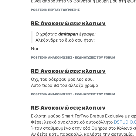
Είναι απαραίτητο να φαίνεται η μούρη μου στη φωτο
POSTED IN ΠΕΡΊ ΑΥΤΟΚΊΝΗΣΗΣ
RE: Ανακοινώσεις κλοπων
Ο χρήστης
dmitspan
έγραψε:
Αλέξανδρε το δικό σου ήταν;
Ναι
POSTED IN ΑΝΑΚΟΙΝΏΣΕΙΣ - ΕΚΔΗΛΏΣΕΙΣ ΤΟΥ FORUM
RE: Ανακοινώσεις κλοπων
Οχι, του αδερφου μου λες εσυ.
Αυτο τωρα θα του αλλαζα χρωμα.
POSTED IN ΑΝΑΚΟΙΝΏΣΕΙΣ - ΕΚΔΗΛΏΣΕΙΣ ΤΟΥ FORUM
RE: Ανακοινώσεις κλοπων
Εκλάπη μαύρο Smart ForTwo Brabus Exclusive με α
Φέρει λευκό ανακλαστικό αυτοκόλλητο
DSTUDIO.
Ήταν σταθμευμένο στην οδό Ομήρου στο Κολωνάκι α
Αν δείτε κάτι, παρακαλώ, καλέστε την αστυνομία.