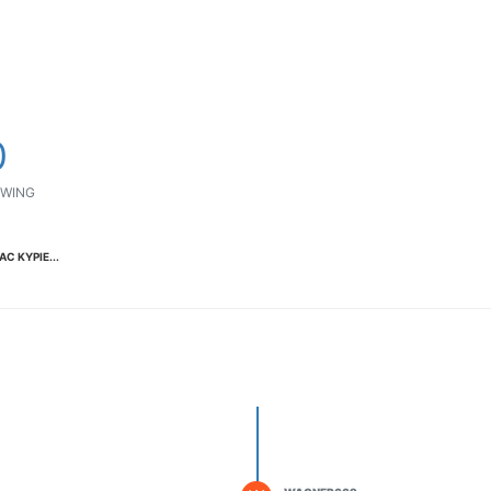
ΟΔΟΙΠΟΡΙΚΑ
VIDEO
4TTV
ΝΕΑ ΜΟΝΤΕΛΑ
0
ΑΓΩΝΕΣ
CANDID CAMERA
WING
ΤΕΧΝΟΛΟΓΙΑ
C ΚΥΡΙΕ...
ΕΙΔΗΣΕΙΣ – ΠΑΡΟΥΣΙΑΣΕΙΣ
ΛΕΞΙΚΟ
ΠΕΡΙΒΑΛΛΟΝ
ΔΟΚΙΜΕΣ – ΠΑΡΟΥΣΙΑΣΕΙΣ
ΕΙΔΗΣΕΙΣ
ΑΓΩΝΕΣ
FORMULA 1