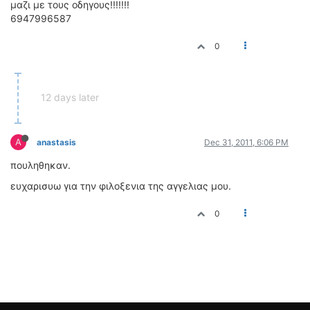
μαζι με τους οδηγους!!!!!!!
ΟΔΗΓΟΥΜΕ
6947996587
ΕΠΙΚΑΙΡΟΤΗΤΑ
ΑΓΩΝΕΣ
0
CLASSIC
ΑΡΧΕΙΟ ΤΕΥΧΩΝ
12 days later
A
anastasis
Dec 31, 2011, 6:06 PM
πουληθηκαν.
ευχαρισυω για την φιλοξενια της αγγελιας μου.
0