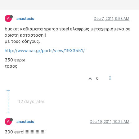
ΔΙΕΘΝΕΙΣ ΑΓΩΝΕΣ
ΕΛΛΗΝΙΚΟΙ ΑΓΩΝΕΣ
A
anastasis
Dec 7, 2011, 9:58 AM
ΤΙΜΕΣ
bucket καθισματα sparco steel ελαφρως μεταχειρισμενα σε
αριστη κατασταση!!
με τους οδηγους..
4T CLASSIC
ΜΟΝΤΕΛΑ
http://www.car.gr/parts/view/1933551/
ΚΑΤΑΣΚΕΥΑΣΤΕΣ
350 ευρω
τασος
ΠΡΟΣΩΠΙΚΟΤΗΤΕΣ
ΑΓΩΝΙΣΤΙΚΑ ΑΥΤΟΚΙΝΗΤΑ
0
ΑΓΩΝΕΣ/ΔΙΟΡΓΑΝΩΣΕΙΣ
ΑΓΟΡΑ
12 days later
ΠΩΛΗΣΕΙΣ
ΠΡΟΣΦΟΡΕΣ
ΜΕΤΑΧΕΙΡΙΣΜΕΝΑ
A
anastasis
Dec 19, 2011, 10:25 AM
300 euro!!!!!!!!!!!!!!!!!!
2ΤΡΟΧΟΙ