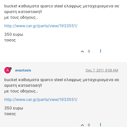
ΟΔΟΙΠΟΡΙΚΑ
bucket καθισματα sparco steel ελαφρως μεταχειρισμενα σε
αριστη κατασταση!!
VIDEO
με τους οδηγους..
4TTV
http://www.car.gr/parts/view/1933551/
ΝΕΑ ΜΟΝΤΕΛΑ
350 ευρω
ΑΓΩΝΕΣ
τασος
CANDID CAMERA
0
ΤΕΧΝΟΛΟΓΙΑ
ΕΙΔΗΣΕΙΣ – ΠΑΡΟΥΣΙΑΣΕΙΣ
A
anastasis
Dec 7, 2011, 9:58 AM
ΛΕΞΙΚΟ
bucket καθισματα sparco steel ελαφρως μεταχειρισμενα σε
ΠΕΡΙΒΑΛΛΟΝ
αριστη κατασταση!!
με τους οδηγους..
ΔΟΚΙΜΕΣ – ΠΑΡΟΥΣΙΑΣΕΙΣ
ΕΙΔΗΣΕΙΣ
http://www.car.gr/parts/view/1933551/
350 ευρω
ΑΓΩΝΕΣ
τασος
FORMULA 1
0
WRC