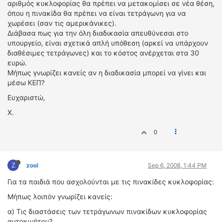
αριθμός κυκλοφορίας θα πρέπει να μετακομίσει σε νέα θέση,
ΟΔΗΓΟΥΜΕ
όπου η πινακίδα θα πρέπει να είναι τετράγωνη για να
ΕΠΙΚΑΙΡΟΤΗΤΑ
χωρέσει (σαν τις αμερικάνικες).
ΑΓΩΝΕΣ
Διάβασα πως για την όλη διαδικασία απευθύνεσαι στο
υπουργείο, είναι σχετικά απλή υπόθεση (αρκεί να υπάρχουν
CLASSIC
διαθέσιμες τετράγωνες) και το κόστος ανέρχεται στα 30
ευρώ.
ΑΡΧΕΙΟ ΤΕΥΧΩΝ
Μήπως γνωρίζει κανείς αν η διαδικασία μπορεί να γίνει και
μέσω ΚΕΠ?
Ευχαριστώ,
Χ.
0
Z
zool
Sep 6, 2008, 1:44 PM
Για τα παιδιά που ασχολούνται με τις πινακίδες κυκλοφορίας:
Μήπως λοιπόν γνωρίζει κανείς:
α) Τις διαστάσεις των τετράγωνων πινακίδων κυκλοφορίας
αυτοκινήτου?