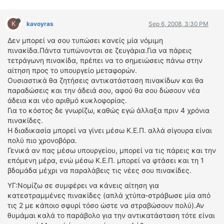
K
kavoyras
Sep 6, 2008, 3:30 PM
Δεν μπορεί να σου τυπώσει κανείς μία νόμιμη
πινακίδα.Πάντα τυπώνονται σε ζευγάρια.Για να πάρεις
τετράγωνη πινακίδα, πρέπει να το σημειώσεις πάνω στην
αίτηση προς το υπουργείο μεταφορών.
Ουσιαστικά θα ζητήσεις αντικατάσταση πινακίδων και θα
παραδώσεις και την άδειά σου, αφού θα σου δώσουν νέα
άδεια και νέο αριθμό κυκλοφορίας.
Για το κόστος δε γνωρίζω, καθώς εγώ άλλαξα πριν 4 χρόνια
πινακίδες.
Η διαδικασία μπορεί να γίνει μέσω Κ.Ε.Π. αλλά σίγουρα είναι
πολύ πιο χρονοβόρα.
Γενικά αν πας μέσω υπουργείου, μπορεί να τις πάρεις και την
επόμενη μέρα, ενώ μέσω Κ.Ε.Π. μπορεί να φτάσει και τη 1
βδομάδα μέχρι να παραλάβεις τις νέες σου πινακίδες.
ΥΓ:Νομίζω σε συμφέρει να κάνεις αίτηση για
κατεστραμμένες πινακίδες (απλά χτύπα-στράβωσε μία από
τις 2 με κάποιο σφυρί τόσο ώστε να στραβώσουν πολύ).Αν
θυμάμαι καλά το παράβολο για την αντικατάσταση τότε είναι