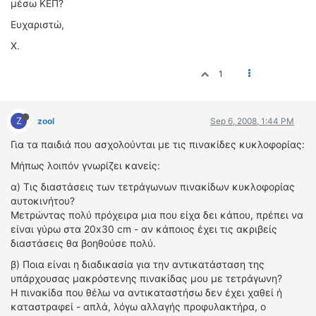
μέσω ΚΕΠ?
ΔΙΕΘΝΕΙΣ ΑΓΩΝΕΣ
Ευχαριστώ,
ΕΛΛΗΝΙΚΟΙ ΑΓΩΝΕΣ
Χ.
ΤΙΜΕΣ
1
4T CLASSIC
ΜΟΝΤΕΛΑ
Z
zool
Sep 6, 2008, 1:44 PM
ΚΑΤΑΣΚΕΥΑΣΤΕΣ
Για τα παιδιά που ασχολούνται με τις πινακίδες κυκλοφορίας:
ΠΡΟΣΩΠΙΚΟΤΗΤΕΣ
Μήπως λοιπόν γνωρίζει κανείς:
ΑΓΩΝΙΣΤΙΚΑ ΑΥΤΟΚΙΝΗΤΑ
α) Τις διαστάσεις των τετράγωνων πινακίδων κυκλοφορίας
ΑΓΩΝΕΣ/ΔΙΟΡΓΑΝΩΣΕΙΣ
αυτοκινήτου?
Μετρώντας πολύ πρόχειρα μια που είχα δει κάπου, πρέπει να
ΑΓΟΡΑ
είναι γύρω στα 20x30 cm - αν κάποιος έχει τις ακριβείς
ΠΩΛΗΣΕΙΣ
διαστάσεις θα βοηθούσε πολύ.
ΠΡΟΣΦΟΡΕΣ
β) Ποια είναι η διαδικασία για την αντικατάσταση της
ΜΕΤΑΧΕΙΡΙΣΜΕΝΑ
υπάρχουσας μακρόστενης πινακίδας μου με τετράγωνη?
Η πινακίδα που θέλω να αντικαταστήσω δεν έχει χαθεί ή
2ΤΡΟΧΟΙ
καταστραφεί - απλά, λόγω αλλαγής προφυλακτήρα, ο