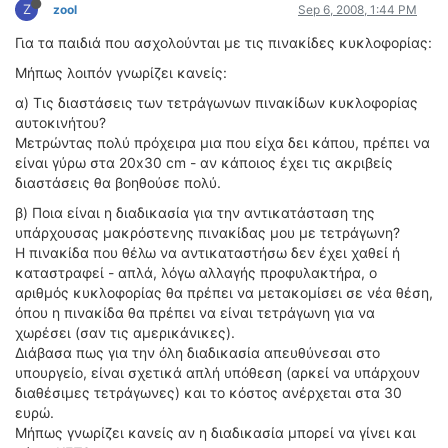
ΟΔΟΙΠΟΡΙΚΑ
Z
zool
Sep 6, 2008, 1:44 PM
Για τα παιδιά που ασχολούνται με τις πινακίδες κυκλοφορίας:
VIDEO
Μήπως λοιπόν γνωρίζει κανείς:
4TTV
α) Τις διαστάσεις των τετράγωνων πινακίδων κυκλοφορίας
ΝΕΑ ΜΟΝΤΕΛΑ
αυτοκινήτου?
ΑΓΩΝΕΣ
Μετρώντας πολύ πρόχειρα μια που είχα δει κάπου, πρέπει να
CANDID CAMERA
είναι γύρω στα 20x30 cm - αν κάποιος έχει τις ακριβείς
διαστάσεις θα βοηθούσε πολύ.
ΤΕΧΝΟΛΟΓΙΑ
β) Ποια είναι η διαδικασία για την αντικατάσταση της
ΕΙΔΗΣΕΙΣ – ΠΑΡΟΥΣΙΑΣΕΙΣ
υπάρχουσας μακρόστενης πινακίδας μου με τετράγωνη?
ΛΕΞΙΚΟ
Η πινακίδα που θέλω να αντικαταστήσω δεν έχει χαθεί ή
καταστραφεί - απλά, λόγω αλλαγής προφυλακτήρα, ο
αριθμός κυκλοφορίας θα πρέπει να μετακομίσει σε νέα θέση,
ΠΕΡΙΒΑΛΛΟΝ
όπου η πινακίδα θα πρέπει να είναι τετράγωνη για να
ΔΟΚΙΜΕΣ – ΠΑΡΟΥΣΙΑΣΕΙΣ
χωρέσει (σαν τις αμερικάνικες).
ΕΙΔΗΣΕΙΣ
Διάβασα πως για την όλη διαδικασία απευθύνεσαι στο
υπουργείο, είναι σχετικά απλή υπόθεση (αρκεί να υπάρχουν
ΑΓΩΝΕΣ
διαθέσιμες τετράγωνες) και το κόστος ανέρχεται στα 30
ευρώ.
FORMULA 1
Μήπως γνωρίζει κανείς αν η διαδικασία μπορεί να γίνει και
WRC