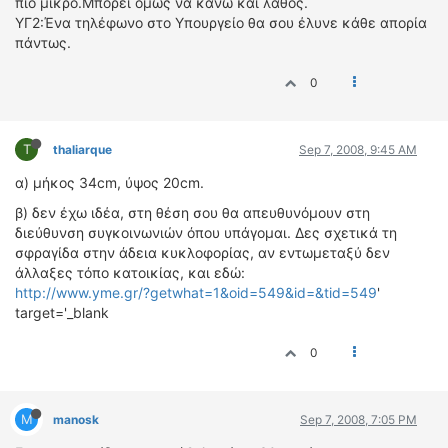
πιο μικρό.Μπορεί όμως να κάνω και λάθος.
ΥΓ2:Ένα τηλέφωνο στο Υπουργείο θα σου έλυνε κάθε απορία
πάντως.
0
T
thaliarque
Sep 7, 2008, 9:45 AM
α) μήκος 34cm, ύψος 20cm.
β) δεν έχω ιδέα, στη θέση σου θα απευθυνόμουν στη
διεύθυνση συγκοινωνιών όπου υπάγομαι. Δες σχετικά τη
σφραγίδα στην άδεια κυκλοφορίας, αν εντωμεταξύ δεν
άλλαξες τόπο κατοικίας, και εδώ:
http://www.yme.gr/?getwhat=1&oid=549&id=&tid=549
'
target='_blank
0
M
manosk
Sep 7, 2008, 7:05 PM