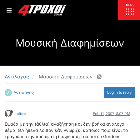
ΕΠΙΚΑΙΡΟΤΗΤΑ
MENU
ΕΛΛΑΔΑ
Μουσική Διαφημίσεων
ΚΟΣΜΟΣ
ΤΙΜΕΣ
ΕΚΘΕΣΕΙΣ
ΕΚΔΗΛΩΣΕΙΣ 4Τ
ΣΥΝΕΝΤΕΥΞΕΙΣ
4ΤΡΟΧΟΙ
Αντίλογος
Μουσική Διαφημίσεων
ΔΟΚΙΜΕΣ
Αντίλογος
Log in to reply
TEST
ΣΥΓΚΡΙΣΗ
ΠΑΡΟΥΣΙΑΣΕΙΣ
ΣΥΓΚΡΙΤΙΚΕΣ ΔΟΚΙΜΕΣ
elteo
Feb 11, 2007, 8:07 PM
ΑΓΩΝΙΣΤΙΚΕΣ ΓΝΩΡΙΜΙΕΣ
Εψαξα με την (άθλια) αναζήτηση και δεν βρήκα ανάλογο
ΔΟΚΙΜΕΣ ΕΛΑΣΤΙΚΩΝ
θέμα. ΘΑ ήθελα λοιπόν εάν γνωρίζει κάποιος ποιο είναι το
ΕΙΔΙΚΕΣ ΔΙΑΔΡΟΜΕΣ
τραγούδι στην πρόσφατη διαφήμιση του ποτου Gordons.