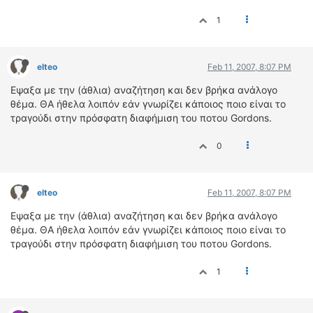
ΟΔΟΙΠΟΡΙΚΑ
1
VIDEO
4TTV
elteo
Feb 11, 2007, 8:07 PM
ΝΕΑ ΜΟΝΤΕΛΑ
Εψαξα με την (άθλια) αναζήτηση και δεν βρήκα ανάλογο
ΑΓΩΝΕΣ
θέμα. ΘΑ ήθελα λοιπόν εάν γνωρίζει κάποιος ποιο είναι το
CANDID CAMERA
τραγούδι στην πρόσφατη διαφήμιση του ποτου Gordons.
ΤΕΧΝΟΛΟΓΙΑ
0
ΕΙΔΗΣΕΙΣ – ΠΑΡΟΥΣΙΑΣΕΙΣ
ΛΕΞΙΚΟ
elteo
Feb 11, 2007, 8:07 PM
ΠΕΡΙΒΑΛΛΟΝ
Εψαξα με την (άθλια) αναζήτηση και δεν βρήκα ανάλογο
ΔΟΚΙΜΕΣ – ΠΑΡΟΥΣΙΑΣΕΙΣ
θέμα. ΘΑ ήθελα λοιπόν εάν γνωρίζει κάποιος ποιο είναι το
ΕΙΔΗΣΕΙΣ
τραγούδι στην πρόσφατη διαφήμιση του ποτου Gordons.
1
ΑΓΩΝΕΣ
FORMULA 1
WRC