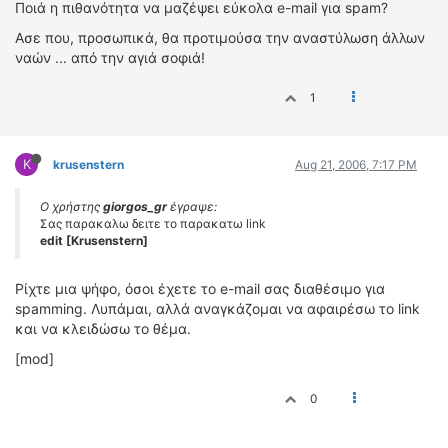
Ποιά η πιθανότητα να μαζέψει εύκολα e-mail για spam?
ΔΙΕΘΝΕΙΣ ΑΓΩΝΕΣ
Ασε που, προσωπικά, θα προτιμούσα την αναστύλωση άλλων
ΕΛΛΗΝΙΚΟΙ ΑΓΩΝΕΣ
ναών ... από την αγιά σοφιά!
ΤΙΜΕΣ
1
4T CLASSIC
ΜΟΝΤΕΛΑ
K
krusenstern
Aug 21, 2006, 7:17 PM
ΚΑΤΑΣΚΕΥΑΣΤΕΣ
Ο χρήστης
giorgos_gr
έγραψε:
ΠΡΟΣΩΠΙΚΟΤΗΤΕΣ
Σας παρακαλω δειτε το παρακατω link
ΑΓΩΝΙΣΤΙΚΑ ΑΥΤΟΚΙΝΗΤΑ
edit [Krusenstern]
ΑΓΩΝΕΣ/ΔΙΟΡΓΑΝΩΣΕΙΣ
Ρίχτε μια ψήφο, όσοι έχετε το e-mail σας διαθέσιμο για
spamming. Λυπάμαι, αλλά αναγκάζομαι να αφαιρέσω το link
ΑΓΟΡΑ
και να κλειδώσω το θέμα.
ΠΩΛΗΣΕΙΣ
[mod]
ΠΡΟΣΦΟΡΕΣ
ΜΕΤΑΧΕΙΡΙΣΜΕΝΑ
0
2ΤΡΟΧΟΙ