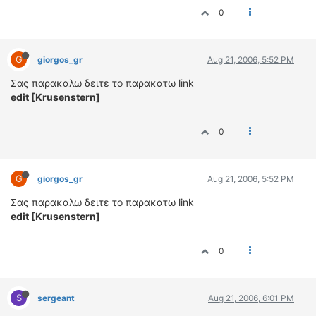
ΟΔΟΙΠΟΡΙΚΑ
0
VIDEO
4TTV
G
giorgos_gr
Aug 21, 2006, 5:52 PM
ΝΕΑ ΜΟΝΤΕΛΑ
Σας παρακαλω δειτε το παρακατω link
ΑΓΩΝΕΣ
edit [Krusenstern]
CANDID CAMERA
0
ΤΕΧΝΟΛΟΓΙΑ
ΕΙΔΗΣΕΙΣ – ΠΑΡΟΥΣΙΑΣΕΙΣ
ΛΕΞΙΚΟ
G
giorgos_gr
Aug 21, 2006, 5:52 PM
Σας παρακαλω δειτε το παρακατω link
ΠΕΡΙΒΑΛΛΟΝ
edit [Krusenstern]
ΔΟΚΙΜΕΣ – ΠΑΡΟΥΣΙΑΣΕΙΣ
ΕΙΔΗΣΕΙΣ
0
ΑΓΩΝΕΣ
FORMULA 1
S
sergeant
Aug 21, 2006, 6:01 PM
WRC