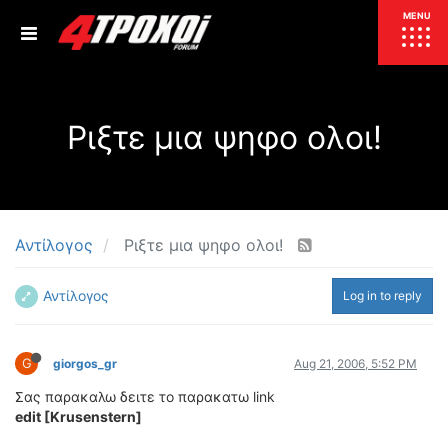
ΕΠΙΚΑΙΡΟΤΗΤΑ
MENU
ΕΛΛΑΔΑ
Ριξτε μια ψηφο ολοι!
ΚΟΣΜΟΣ
ΤΙΜΕΣ
ΕΚΘΕΣΕΙΣ
ΕΚΔΗΛΩΣΕΙΣ 4Τ
ΣΥΝΕΝΤΕΥΞΕΙΣ
4ΤΡΟΧΟΙ
Αντίλογος
Ριξτε μια ψηφο ολοι!
ΔΟΚΙΜΕΣ
Αντίλογος
Log in to reply
TEST
ΣΥΓΚΡΙΣΗ
ΠΑΡΟΥΣΙΑΣΕΙΣ
ΣΥΓΚΡΙΤΙΚΕΣ ΔΟΚΙΜΕΣ
G
giorgos_gr
Aug 21, 2006, 5:52 PM
ΑΓΩΝΙΣΤΙΚΕΣ ΓΝΩΡΙΜΙΕΣ
Σας παρακαλω δειτε το παρακατω link
ΔΟΚΙΜΕΣ ΕΛΑΣΤΙΚΩΝ
edit [Krusenstern]
ΕΙΔΙΚΕΣ ΔΙΑΔΡΟΜΕΣ