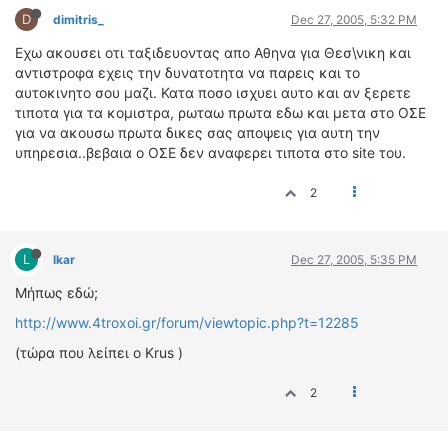
D
dimitris_
Dec 27, 2005, 5:32 PM
ΔΙΕΘΝΕΙΣ ΑΓΩΝΕΣ
ΕΛΛΗΝΙΚΟΙ ΑΓΩΝΕΣ
Εχω ακουσει οτι ταξιδευοντας απο Αθηνα για Θεσ\νικη και
αντιστροφα εχεις την δυνατοτητα να παρεις και το
ΤΙΜΕΣ
αυτοκινητο σου μαζι. Κατα ποσο ισχυει αυτο και αν ξερετε
τιποτα για τα κομιστρα, ρωταω πρωτα εδω και μετα στο ΟΣΕ
για να ακουσω πρωτα δικες σας αποψεις για αυτη την
4T CLASSIC
υπηρεσια..βεβαια ο ΟΣΕ δεν αναφερει τιποτα στο site του.
ΜΟΝΤΕΛΑ
ΚΑΤΑΣΚΕΥΑΣΤΕΣ
2
ΠΡΟΣΩΠΙΚΟΤΗΤΕΣ
ΑΓΩΝΙΣΤΙΚΑ ΑΥΤΟΚΙΝΗΤΑ
L
lkar
Dec 27, 2005, 5:35 PM
ΑΓΩΝΕΣ/ΔΙΟΡΓΑΝΩΣΕΙΣ
Μήπως εδώ;
ΑΓΟΡΑ
http://www.4troxoi.gr/forum/viewtopic.php?t=12285
ΠΩΛΗΣΕΙΣ
(τώρα που λείπει ο Krus )
ΠΡΟΣΦΟΡΕΣ
ΜΕΤΑΧΕΙΡΙΣΜΕΝΑ
2
2ΤΡΟΧΟΙ