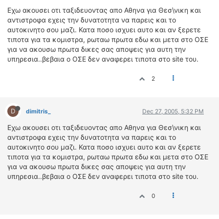
ΟΔΟΙΠΟΡΙΚΑ
Εχω ακουσει οτι ταξιδευοντας απο Αθηνα για Θεσ\νικη και
αντιστροφα εχεις την δυνατοτητα να παρεις και το
VIDEO
αυτοκινητο σου μαζι. Κατα ποσο ισχυει αυτο και αν ξερετε
4TTV
τιποτα για τα κομιστρα, ρωταω πρωτα εδω και μετα στο ΟΣΕ
για να ακουσω πρωτα δικες σας αποψεις για αυτη την
ΝΕΑ ΜΟΝΤΕΛΑ
υπηρεσια..βεβαια ο ΟΣΕ δεν αναφερει τιποτα στο site του.
ΑΓΩΝΕΣ
CANDID CAMERA
2
ΤΕΧΝΟΛΟΓΙΑ
ΕΙΔΗΣΕΙΣ – ΠΑΡΟΥΣΙΑΣΕΙΣ
D
dimitris_
Dec 27, 2005, 5:32 PM
ΛΕΞΙΚΟ
Εχω ακουσει οτι ταξιδευοντας απο Αθηνα για Θεσ\νικη και
αντιστροφα εχεις την δυνατοτητα να παρεις και το
ΠΕΡΙΒΑΛΛΟΝ
αυτοκινητο σου μαζι. Κατα ποσο ισχυει αυτο και αν ξερετε
τιποτα για τα κομιστρα, ρωταω πρωτα εδω και μετα στο ΟΣΕ
ΔΟΚΙΜΕΣ – ΠΑΡΟΥΣΙΑΣΕΙΣ
για να ακουσω πρωτα δικες σας αποψεις για αυτη την
ΕΙΔΗΣΕΙΣ
υπηρεσια..βεβαια ο ΟΣΕ δεν αναφερει τιποτα στο site του.
ΑΓΩΝΕΣ
0
FORMULA 1
WRC