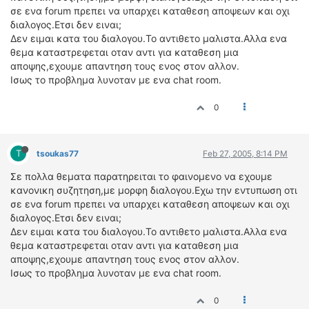
ΟΔΟΙΠΟΡΙΚΑ
σε ενα forum πρεπει να υπαρχει καταθεση αποψεων και οχι
διαλογος.Ετσι δεν ειναι;
VIDEO
Δεν ειμαι κατα του διαλογου.Το αντιθετο μαλιστα.Αλλα ενα
θεμα καταστρεφεται οταν αντι για καταθεση μια
4TTV
αποψης,εχουμε απαντηση τους ενος στον αλλον.
ΝΕΑ ΜΟΝΤΕΛΑ
Ισως το προβλημα λυνοταν με ενα chat room.
ΑΓΩΝΕΣ
CANDID CAMERA
0
ΤΕΧΝΟΛΟΓΙΑ
T
tsoukas77
Feb 27, 2005, 8:14 PM
ΕΙΔΗΣΕΙΣ – ΠΑΡΟΥΣΙΑΣΕΙΣ
ΛΕΞΙΚΟ
Σε πολλα θεματα παρατηρειται το φαινομενο να εχουμε
κανονικη συζητηση,με μορφη διαλογου.Εχω την εντυπωση οτι
σε ενα forum πρεπει να υπαρχει καταθεση αποψεων και οχι
ΠΕΡΙΒΑΛΛΟΝ
διαλογος.Ετσι δεν ειναι;
ΔΟΚΙΜΕΣ – ΠΑΡΟΥΣΙΑΣΕΙΣ
Δεν ειμαι κατα του διαλογου.Το αντιθετο μαλιστα.Αλλα ενα
ΕΙΔΗΣΕΙΣ
θεμα καταστρεφεται οταν αντι για καταθεση μια
αποψης,εχουμε απαντηση τους ενος στον αλλον.
ΑΓΩΝΕΣ
Ισως το προβλημα λυνοταν με ενα chat room.
FORMULA 1
0
WRC