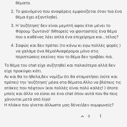
ΟΔΗΓΟΥΜΕ
θέματα.
ΕΠΙΚΑΙΡΟΤΗΤΑ
Το φαινόμενο που αναφέρεις εμφανίζεται όταν πια ένα
θέμα έχει εξαντληθεί.
ΑΓΩΝΕΣ
CLASSIC
Η 'συζήτηση' δεν είναι μεμπτή αφου έτσι μένει το
Φόρουμ 'ζωντανό' (Μπορείς να φανταστείς ένα θέμα
που ο καθένας λέει απλά ένα επιχείρημα και...τέλος?
ΑΡΧΕΙΟ ΤΕΥΧΩΝ
Σαφώς και δεν πρέπει (το κάνω κι εγω πολλές φορές )
να χαλάμε ένα θέμα!Αναφέρομαι μόνο στις
περιπτώσεις εκείνες που το θέμα δεν τραβάει πιά.
Το θέμα του chat είχε συζητηθεί και παλαιότερα αλλά δεν
είχε προκύψει κάτι.
Αν και θα το ήθελα,δεν νομίζω ότι θα σταματήσει (ούτε και
πρέπει) την 'συζήτηση' μέσα στα θέματα.Αλλο να βλέπεις τις
ατάκες που πέφτουν (και πολλές είναι πολύ καλές! ) όποτε
μπείς και άλλο να είσαι σε ένα chat όπου αυτά που θα πεις
χάνονται μετά από λίγο!
Η πλάκα που γίνεται άλλωστε μας δένει!Δεν συμφωνείς?
0