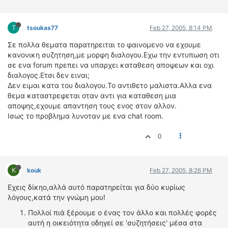
ΔΙΕΘΝΕΙΣ ΑΓΩΝΕΣ
ΕΛΛΗΝΙΚΟΙ ΑΓΩΝΕΣ
T
tsoukas77
Feb 27, 2005, 8:14 PM
Σε πολλα θεματα παρατηρειται το φαινομενο να εχουμε
ΤΙΜΕΣ
κανονικη συζητηση,με μορφη διαλογου.Εχω την εντυπωση οτι
σε ενα forum πρεπει να υπαρχει καταθεση αποψεων και οχι
4T CLASSIC
διαλογος.Ετσι δεν ειναι;
ΜΟΝΤΕΛΑ
Δεν ειμαι κατα του διαλογου.Το αντιθετο μαλιστα.Αλλα ενα
θεμα καταστρεφεται οταν αντι για καταθεση μια
ΚΑΤΑΣΚΕΥΑΣΤΕΣ
αποψης,εχουμε απαντηση τους ενος στον αλλον.
ΠΡΟΣΩΠΙΚΟΤΗΤΕΣ
Ισως το προβλημα λυνοταν με ενα chat room.
ΑΓΩΝΙΣΤΙΚΑ ΑΥΤΟΚΙΝΗΤΑ
ΑΓΩΝΕΣ/ΔΙΟΡΓΑΝΩΣΕΙΣ
0
ΑΓΟΡΑ
K
ΠΩΛΗΣΕΙΣ
kouk
Feb 27, 2005, 8:26 PM
ΠΡΟΣΦΟΡΕΣ
Εχεις δίκηο,αλλά αυτό παρατηρείται για δύο κυρίως
λόγους,κατά την γνώμη μου!
ΜΕΤΑΧΕΙΡΙΣΜΕΝΑ
Πολλοί πιά ξέρουμε ο ένας τον άλλο και πολλές φορές
2ΤΡΟΧΟΙ
αυτή η οικειότητα οδηγεί σε 'συζητήσεις' μέσα στα