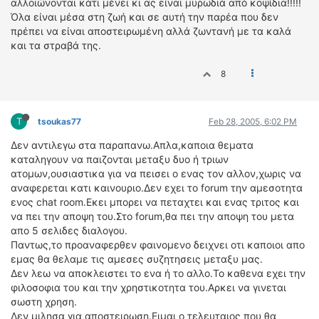
αλλοιώνονται κάτι μένει κι ας είναι μυρωδιά από κοψίδια!!!!!
Όλα είναι μέσα στη ζωή και σε αυτή την παρέα που δεν
πρέπει να είναι αποστειρωμένη αλλά ζωντανή με τα καλά
και τα στραβά της.
8
T
tsoukas77
Feb 28, 2005, 6:02 PM
Δεν αντιλεγω στα παραπανω.Απλα,καποια θεματα
καταληγουν να παιζονται μεταξυ δυο ή τριων
ατομων,ουσιαστικα για να πεισει ο ενας τον αλλον,χωρις να
αναφερεται κατι καινουριο.Δεν εχει το forum την αμεσοτητα
ενος chat room.Εκει μπορει να πεταχτει και ενας τριτος και
να πει την αποψη του.Στο forum,θα πει την αποψη του μετα
απο 5 σελιδες διαλογου.
Παντως,το προαναφερθεν φαινομενο δειχνει οτι καποιοι απο
εμας θα θελαμε τις αμεσες συζητησεις μεταξυ μας.
Δεν λεω να αποκλειστει το ενα ή το αλλο.Το καθενα εχει την
φιλοσοφια του και την χρηστικοτητα του.Αρκει να γινεται
σωστη χρηση.
Δεν μιλησα για αποστειρωση.Ειμαι ο τελευταιος που θα