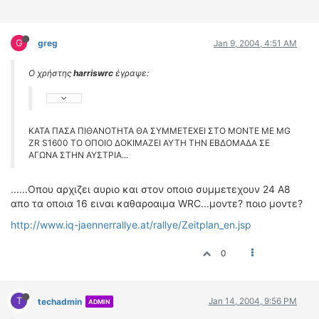
G
greg
Jan 9, 2004, 4:51 AM
Ο χρήστης
harriswrc
έγραψε:
ΚΑΤΑ ΠΑΣΑ ΠΙΘΑΝΟΤΗΤΑ ΘΑ ΣΥΜΜΕΤΕΧΕΙ ΣΤΟ ΜΟΝΤΕ ΜΕ MG
ZR S1600 ΤΟ ΟΠΟΙΟ ΔΟΚΙΜΑΖΕΙ ΑΥΤΗ ΤΗΝ ΕΒΔΟΜΑΔΑ ΣΕ
ΑΓΩΝΑ ΣΤΗΝ ΑΥΣΤΡΙΑ...
......Οπου αρχιζει αυριο και στον οποιο συμμετεχουν 24 Α8
απο τα οποια 16 ειναι καθαροαιμα WRC...μοντε? ποιο μοντε?
http://www.iq-jaennerrallye.at/rallye/Zeitplan_en.jsp
0
T
Jan 14, 2004, 9:56 PM
techadmin
ADMIN