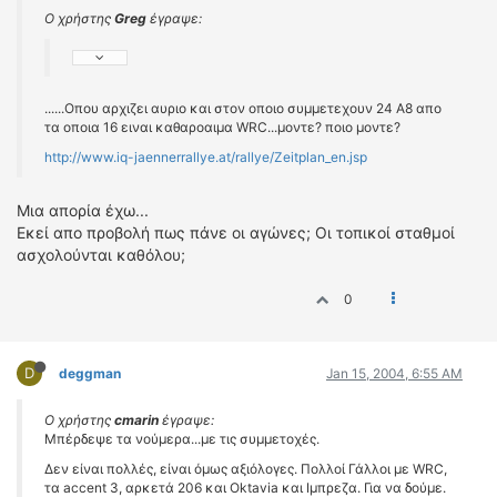
Ο χρήστης
Greg
έγραψε:
......Οπου αρχιζει αυριο και στον οποιο συμμετεχουν 24 Α8 απο
τα οποια 16 ειναι καθαροαιμα WRC...μοντε? ποιο μοντε?
http://www.iq-jaennerrallye.at/rallye/Zeitplan_en.jsp
Μια απορία έχω...
Εκεί απο προβολή πως πάνε οι αγώνες; Οι τοπικοί σταθμοί
ασχολούνται καθόλου;
0
D
deggman
Jan 15, 2004, 6:55 AM
Ο χρήστης
cmarin
έγραψε:
Μπέρδεψε τα νούμερα...με τις συμμετοχές.
Δεν είναι πολλές, είναι όμως αξιόλογες. Πολλοί Γάλλοι με WRC,
τα accent 3, αρκετά 206 και Oktavia και Ιμπρεζα. Για να δούμε.