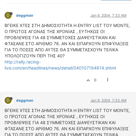
ΟΔΟΙΠΟΡΙΚΑ
D
VIDEO
deggman
Jan 8, 2004, 7:33 AM
4TTV
ΒΓΕΙΚΕ ΧΤΕΣ ΣΤΗ ΔΗΜΟΣΙΟΤΗΤΑ Η ENTRY LIST ΤΟΥ ΜΟΝΤΕ,
Ο ΠΡΩΤΟΣ ΑΓΩΝΑΣ ΤΗΣ ΧΡΟΝΙΑΣ , ΕΥΤΗΧΩΣ ΟΙ
ΝΕΑ ΜΟΝΤΕΛΑ
ΠΡΟΒΛΕΨΕΙΣ ΓΙΑ 48 ΣΥΜΜΕΤΟΧΕΣ ΔΙΑΨΕΥΣΤΙΚΑΝ ΚΑΙ
ΑΓΩΝΕΣ
ΦΤΑΣΑΝΕ ΣΤΟ ΑΡΙΘΜΟ 76. ΑΝ ΚΑΙ ΕΙΠΑΡΧΟΥΝ ΕΠΙΦΥΛΑΞΕΙΣ
CANDID CAMERA
ΓΙΑ ΤΟ ΠΟΣΕΣ ΑΠΟ ΑΥΤΕΣ ΘΑ ΣΥΜΜΕΤΑΣΧΟΥΝ ΤΕΛΙΚΑ
ΥΠΟΛΟΓΙΖΟΥΝ ΠΕΡΙ ΤΗΣ 40?
ΤΕΧΝΟΛΟΓΙΑ
http://rally.racing-
live.com/en/headlines/news/detail/040107194614.shtml
ΕΙΔΗΣΕΙΣ – ΠΑΡΟΥΣΙΑΣΕΙΣ
ΛΕΞΙΚΟ
0
ΠΕΡΙΒΑΛΛΟΝ
ΔΟΚΙΜΕΣ – ΠΑΡΟΥΣΙΑΣΕΙΣ
D
deggman
Jan 8, 2004, 7:33 AM
ΕΙΔΗΣΕΙΣ
ΒΓΕΙΚΕ ΧΤΕΣ ΣΤΗ ΔΗΜΟΣΙΟΤΗΤΑ Η ENTRY LIST ΤΟΥ ΜΟΝΤΕ,
Ο ΠΡΩΤΟΣ ΑΓΩΝΑΣ ΤΗΣ ΧΡΟΝΙΑΣ , ΕΥΤΗΧΩΣ ΟΙ
ΑΓΩΝΕΣ
ΠΡΟΒΛΕΨΕΙΣ ΓΙΑ 48 ΣΥΜΜΕΤΟΧΕΣ ΔΙΑΨΕΥΣΤΙΚΑΝ ΚΑΙ
FORMULA 1
ΦΤΑΣΑΝΕ ΣΤΟ ΑΡΙΘΜΟ 76. ΑΝ ΚΑΙ ΕΙΠΑΡΧΟΥΝ ΕΠΙΦΥΛΑΞΕΙΣ
ΓΙΑ ΤΟ ΠΟΣΕΣ ΑΠΟ ΑΥΤΕΣ ΘΑ ΣΥΜΜΕΤΑΣΧΟΥΝ ΤΕΛΙΚΑ
WRC