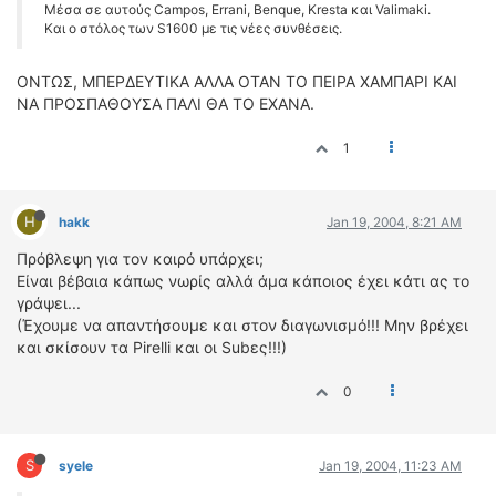
Μέσα σε αυτούς Campos, Errani, Benque, Kresta και Valimaki.
Και ο στόλος των S1600 με τις νέες συνθέσεις.
ΟΝΤΩΣ, ΜΠΕΡΔΕΥΤΙΚΑ ΑΛΛΑ ΟΤΑΝ ΤΟ ΠΕΙΡΑ ΧΑΜΠΑΡΙ ΚΑΙ
ΝΑ ΠΡΟΣΠΑΘΟΥΣΑ ΠΑΛΙ ΘΑ ΤΟ ΕΧΑΝΑ.
1
H
hakk
Jan 19, 2004, 8:21 AM
Πρόβλεψη για τον καιρό υπάρχει;
Είναι βέβαια κάπως νωρίς αλλά άμα κάποιος έχει κάτι ας το
γράψει...
(Έχουμε να απαντήσουμε και στον διαγωνισμό!!! Μην βρέχει
και σκίσουν τα Pirelli και οι Subες!!!)
0
S
syele
Jan 19, 2004, 11:23 AM