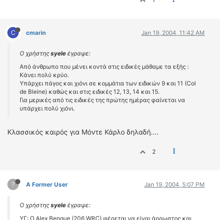
C
cmarin
Jan 19, 2004, 11:42 AM
Ο χρήστης
syele
έγραψε:
Από άνθρωπο που μένει κοντά στις ειδικές μάθαμε τα εξής :
Κάνει πολύ κρύο.
Υπάρχει πάγος και χιόνι σε κομμάτια των ειδικών 9 και 11 (Col
de Bleine) καθώς και στις ειδικές 12, 13, 14 και 15.
Για μερικές από τις ειδικές της πρώτης ημέρας φαίνεται να
υπάρχει πολύ χιόνι.
Kλασσικός καιρός για Μόντε Κάρλο δηλαδή....
2
?
A Former User
Jan 19, 2004, 5:07 PM
Ο χρήστης
syele
έγραψε:
ΥΓ: Ο Alex Bengue (206 WRC) φέρεται να είναι άρρωστος και