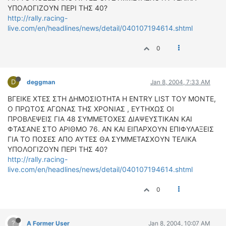
ΥΠΟΛΟΓΙΖΟΥΝ ΠΕΡΙ ΤΗΣ 40?
ΔΙΕΘΝΕΙΣ ΑΓΩΝΕΣ
http://rally.racing-
ΕΛΛΗΝΙΚΟΙ ΑΓΩΝΕΣ
live.com/en/headlines/news/detail/040107194614.shtml
ΤΙΜΕΣ
0
4T CLASSIC
ΜΟΝΤΕΛΑ
D
deggman
Jan 8, 2004, 7:33 AM
ΚΑΤΑΣΚΕΥΑΣΤΕΣ
ΒΓΕΙΚΕ ΧΤΕΣ ΣΤΗ ΔΗΜΟΣΙΟΤΗΤΑ Η ENTRY LIST ΤΟΥ ΜΟΝΤΕ,
ΠΡΟΣΩΠΙΚΟΤΗΤΕΣ
Ο ΠΡΩΤΟΣ ΑΓΩΝΑΣ ΤΗΣ ΧΡΟΝΙΑΣ , ΕΥΤΗΧΩΣ ΟΙ
ΠΡΟΒΛΕΨΕΙΣ ΓΙΑ 48 ΣΥΜΜΕΤΟΧΕΣ ΔΙΑΨΕΥΣΤΙΚΑΝ ΚΑΙ
ΑΓΩΝΙΣΤΙΚΑ ΑΥΤΟΚΙΝΗΤΑ
ΦΤΑΣΑΝΕ ΣΤΟ ΑΡΙΘΜΟ 76. ΑΝ ΚΑΙ ΕΙΠΑΡΧΟΥΝ ΕΠΙΦΥΛΑΞΕΙΣ
ΑΓΩΝΕΣ/ΔΙΟΡΓΑΝΩΣΕΙΣ
ΓΙΑ ΤΟ ΠΟΣΕΣ ΑΠΟ ΑΥΤΕΣ ΘΑ ΣΥΜΜΕΤΑΣΧΟΥΝ ΤΕΛΙΚΑ
ΥΠΟΛΟΓΙΖΟΥΝ ΠΕΡΙ ΤΗΣ 40?
ΑΓΟΡΑ
http://rally.racing-
live.com/en/headlines/news/detail/040107194614.shtml
ΠΩΛΗΣΕΙΣ
ΠΡΟΣΦΟΡΕΣ
0
ΜΕΤΑΧΕΙΡΙΣΜΕΝΑ
2ΤΡΟΧΟΙ
?
A Former User
Jan 8, 2004, 10:07 AM