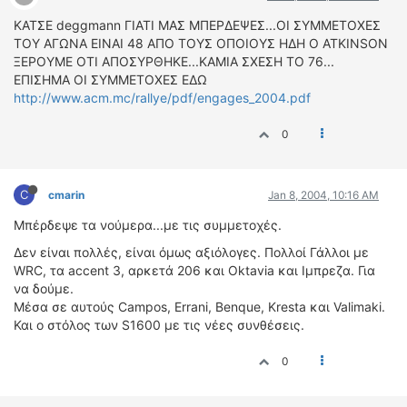
ΟΔΗΓΟΥΜΕ
ΚΑΤΣΕ deggmann ΓΙΑΤΙ ΜΑΣ ΜΠΕΡΔΕΨΕΣ...ΟΙ ΣΥΜΜΕΤΟΧΕΣ
ΕΠΙΚΑΙΡΟΤΗΤΑ
ΤΟΥ ΑΓΩΝΑ ΕΙΝΑΙ 48 ΑΠΟ ΤΟΥΣ ΟΠΟΙΟΥΣ ΗΔΗ Ο ΑΤΚΙNSON
ΑΓΩΝΕΣ
ΞΕΡΟΥΜΕ ΟΤΙ ΑΠΟΣΥΡΘΗΚΕ...ΚΑΜΙΑ ΣΧΕΣΗ ΤΟ 76...
ΕΠΙΣΗΜΑ ΟΙ ΣΥΜΜΕΤΟΧΕΣ ΕΔΩ
CLASSIC
http://www.acm.mc/rallye/pdf/engages_2004.pdf
ΑΡΧΕΙΟ ΤΕΥΧΩΝ
0
C
cmarin
Jan 8, 2004, 10:16 AM
Μπέρδεψε τα νούμερα...με τις συμμετοχές.
Δεν είναι πολλές, είναι όμως αξιόλογες. Πολλοί Γάλλοι με
WRC, τα accent 3, αρκετά 206 και Oktavia και Ιμπρεζα. Για
να δούμε.
Μέσα σε αυτούς Campos, Errani, Benque, Kresta και Valimaki.
Και ο στόλος των S1600 με τις νέες συνθέσεις.
0