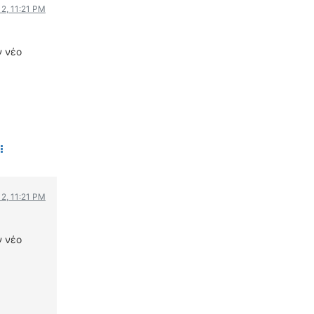
12, 11:21 PM
ΟΔΟΙΠΟΡΙΚΑ
VIDEO
ν νέο
4TTV
ΝΕΑ ΜΟΝΤΕΛΑ
ΑΓΩΝΕΣ
CANDID CAMERA
ΤΕΧΝΟΛΟΓΙΑ
ΕΙΔΗΣΕΙΣ – ΠΑΡΟΥΣΙΑΣΕΙΣ
ΛΕΞΙΚΟ
12, 11:21 PM
ΠΕΡΙΒΑΛΛΟΝ
ΔΟΚΙΜΕΣ – ΠΑΡΟΥΣΙΑΣΕΙΣ
ν νέο
ΕΙΔΗΣΕΙΣ
ΑΓΩΝΕΣ
FORMULA 1