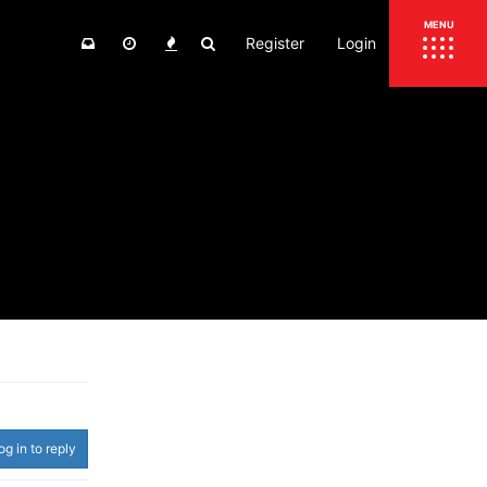
Register
Login
ΕΠΙΚΑΙΡΟΤΗΤΑ
MENU
ΕΛΛΑΔΑ
ΚΟΣΜΟΣ
ΤΙΜΕΣ
ΕΚΘΕΣΕΙΣ
ΕΚΔΗΛΩΣΕΙΣ 4Τ
ΣΥΝΕΝΤΕΥΞΕΙΣ
4ΤΡΟΧΟΙ
ΔΟΚΙΜΕΣ
TEST
ΣΥΓΚΡΙΣΗ
ΠΑΡΟΥΣΙΑΣΕΙΣ
ΣΥΓΚΡΙΤΙΚΕΣ ΔΟΚΙΜΕΣ
ΑΓΩΝΙΣΤΙΚΕΣ ΓΝΩΡΙΜΙΕΣ
og in to reply
ΔΟΚΙΜΕΣ ΕΛΑΣΤΙΚΩΝ
ΕΙΔΙΚΕΣ ΔΙΑΔΡΟΜΕΣ