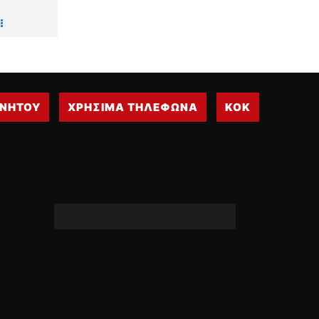
WRC
ΔΙΕΘΝΕΙΣ ΑΓΩΝΕΣ
ΕΛΛΗΝΙΚΟΙ ΑΓΩΝΕΣ
ΤΙΜΕΣ
ΙΝΗΤΟΥ
ΧΡΗΣΙΜΑ ΤΗΛΕΦΩΝΑ
ΚΟΚ
4T CLASSIC
ΜΟΝΤΕΛΑ
ΚΑΤΑΣΚΕΥΑΣΤΕΣ
ΠΡΟΣΩΠΙΚΟΤΗΤΕΣ
ΑΓΩΝΙΣΤΙΚΑ ΑΥΤΟΚΙΝΗΤΑ
ΑΓΩΝΕΣ/ΔΙΟΡΓΑΝΩΣΕΙΣ
ΑΓΟΡΑ
ΠΩΛΗΣΕΙΣ
ΠΡΟΣΦΟΡΕΣ
ΜΕΤΑΧΕΙΡΙΣΜΕΝΑ
2ΤΡΟΧΟΙ