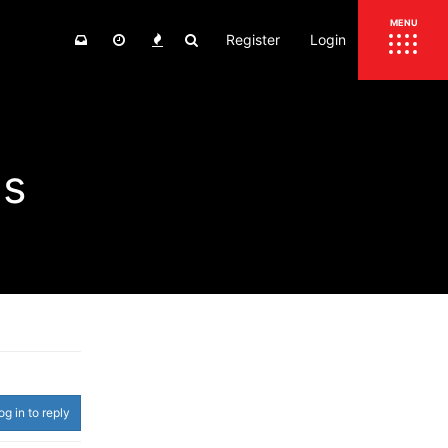
Register
Login
ΕΠΙΚΑΙΡΟΤΗΤΑ
MENU
ΕΛΛΑΔΑ
ΚΟΣΜΟΣ
as
ΤΙΜΕΣ
ΕΚΘΕΣΕΙΣ
ΕΚΔΗΛΩΣΕΙΣ 4Τ
ΣΥΝΕΝΤΕΥΞΕΙΣ
4ΤΡΟΧΟΙ
ΔΟΚΙΜΕΣ
TEST
ΣΥΓΚΡΙΣΗ
ΠΑΡΟΥΣΙΑΣΕΙΣ
ΣΥΓΚΡΙΤΙΚΕΣ ΔΟΚΙΜΕΣ
ΑΓΩΝΙΣΤΙΚΕΣ ΓΝΩΡΙΜΙΕΣ
og in to reply
ΔΟΚΙΜΕΣ ΕΛΑΣΤΙΚΩΝ
ΕΙΔΙΚΕΣ ΔΙΑΔΡΟΜΕΣ