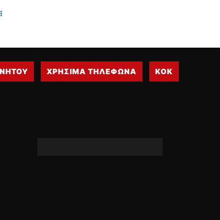
WRC
ΔΙΕΘΝΕΙΣ ΑΓΩΝΕΣ
ΕΛΛΗΝΙΚΟΙ ΑΓΩΝΕΣ
ΤΙΜΕΣ
ΙΝΗΤΟΥ
ΧΡΗΣΙΜΑ ΤΗΛΕΦΩΝΑ
ΚΟΚ
4T CLASSIC
ΜΟΝΤΕΛΑ
ΚΑΤΑΣΚΕΥΑΣΤΕΣ
ΠΡΟΣΩΠΙΚΟΤΗΤΕΣ
ΑΓΩΝΙΣΤΙΚΑ ΑΥΤΟΚΙΝΗΤΑ
ΑΓΩΝΕΣ/ΔΙΟΡΓΑΝΩΣΕΙΣ
ΑΓΟΡΑ
ΠΩΛΗΣΕΙΣ
ΠΡΟΣΦΟΡΕΣ
ΜΕΤΑΧΕΙΡΙΣΜΕΝΑ
2ΤΡΟΧΟΙ