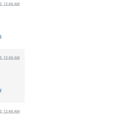
3, 12:46 AM
ΟΔΟΙΠΟΡΙΚΑ
VIDEO
4TTV
ΝΕΑ ΜΟΝΤΕΛΑ
ΑΓΩΝΕΣ
CANDID CAMERA
3, 12:46 AM
ΤΕΧΝΟΛΟΓΙΑ
ΕΙΔΗΣΕΙΣ – ΠΑΡΟΥΣΙΑΣΕΙΣ
ΛΕΞΙΚΟ
ΠΕΡΙΒΑΛΛΟΝ
ΔΟΚΙΜΕΣ – ΠΑΡΟΥΣΙΑΣΕΙΣ
ΕΙΔΗΣΕΙΣ
3, 12:46 AM
ΑΓΩΝΕΣ
FORMULA 1