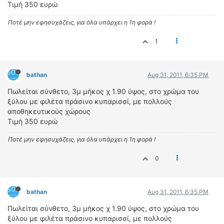
ΟΔΟΙΠΟΡΙΚΑ
Τιμή 350 ευρώ
Ποτέ μην εφησυχάζεις, για όλα υπάρχει η 1η φορά !
VIDEO
4TTV
1
ΝΕΑ ΜΟΝΤΕΛΑ
ΑΓΩΝΕΣ
bathan
Aug 31, 2011, 6:35 PM
CANDID CAMERA
Πωλείται σύνθετο, 3μ μήκος χ 1.90 ύψος, στο χρώμα του
ΤΕΧΝΟΛΟΓΙΑ
ξύλου με φιλέτα πράσινο κυπαρισσί, με πολλούς
αποθηκευτικούς χώρους
ΕΙΔΗΣΕΙΣ – ΠΑΡΟΥΣΙΑΣΕΙΣ
Τιμή 350 ευρώ
ΛΕΞΙΚΟ
Ποτέ μην εφησυχάζεις, για όλα υπάρχει η 1η φορά !
ΠΕΡΙΒΑΛΛΟΝ
0
ΔΟΚΙΜΕΣ – ΠΑΡΟΥΣΙΑΣΕΙΣ
ΕΙΔΗΣΕΙΣ
bathan
Aug 31, 2011, 6:35 PM
ΑΓΩΝΕΣ
Πωλείται σύνθετο, 3μ μήκος χ 1.90 ύψος, στο χρώμα του
FORMULA 1
ξύλου με φιλέτα πράσινο κυπαρισσί, με πολλούς
WRC