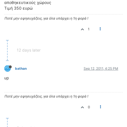
αποθηκευτικούς χώρους
ΔΙΕΘΝΕΙΣ ΑΓΩΝΕΣ
Τιμή 350 ευρώ
ΕΛΛΗΝΙΚΟΙ ΑΓΩΝΕΣ
Ποτέ μην εφησυχάζεις, για όλα υπάρχει η 1η φορά !
ΤΙΜΕΣ
1
4T CLASSIC
ΜΟΝΤΕΛΑ
12 days later
ΚΑΤΑΣΚΕΥΑΣΤΕΣ
ΠΡΟΣΩΠΙΚΟΤΗΤΕΣ
ΑΓΩΝΙΣΤΙΚΑ ΑΥΤΟΚΙΝΗΤΑ
bathan
Sep 12, 2011, 4:25 PM
ΑΓΩΝΕΣ/ΔΙΟΡΓΑΝΩΣΕΙΣ
up
ΑΓΟΡΑ
ΠΩΛΗΣΕΙΣ
Ποτέ μην εφησυχάζεις, για όλα υπάρχει η 1η φορά !
ΠΡΟΣΦΟΡΕΣ
0
ΜΕΤΑΧΕΙΡΙΣΜΕΝΑ
2ΤΡΟΧΟΙ