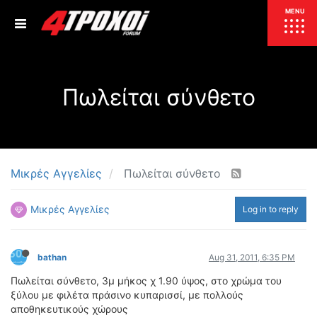
ΕΠΙΚΑΙΡΟΤΗΤΑ
MENU
ΕΛΛΑΔΑ
Πωλείται σύνθετο
ΚΟΣΜΟΣ
ΤΙΜΕΣ
ΕΚΘΕΣΕΙΣ
ΕΚΔΗΛΩΣΕΙΣ 4Τ
ΣΥΝΕΝΤΕΥΞΕΙΣ
4ΤΡΟΧΟΙ
Μικρές Αγγελίες
Πωλείται σύνθετο
ΔΟΚΙΜΕΣ
Μικρές Αγγελίες
Log in to reply
TEST
ΣΥΓΚΡΙΣΗ
ΠΑΡΟΥΣΙΑΣΕΙΣ
ΣΥΓΚΡΙΤΙΚΕΣ ΔΟΚΙΜΕΣ
bathan
Aug 31, 2011, 6:35 PM
ΑΓΩΝΙΣΤΙΚΕΣ ΓΝΩΡΙΜΙΕΣ
Πωλείται σύνθετο, 3μ μήκος χ 1.90 ύψος, στο χρώμα του
ΔΟΚΙΜΕΣ ΕΛΑΣΤΙΚΩΝ
ξύλου με φιλέτα πράσινο κυπαρισσί, με πολλούς
ΕΙΔΙΚΕΣ ΔΙΑΔΡΟΜΕΣ
αποθηκευτικούς χώρους