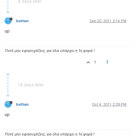
8 days later
ΟΔΗΓΟΥΜΕ
ΕΠΙΚΑΙΡΟΤΗΤΑ
ΑΓΩΝΕΣ
bathan
Sep 20, 2011, 2:14 PM
CLASSIC
up
ΑΡΧΕΙΟ ΤΕΥΧΩΝ
Ποτέ μην εφησυχάζεις, για όλα υπάρχει η 1η φορά !
1
14 days later
bathan
Oct 4, 2011, 2:29 PM
up
Ποτέ μην εφησυχάζεις, για όλα υπάρχει η 1η φορά !