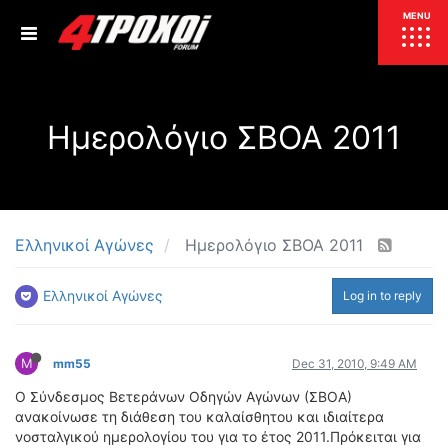
ΕΠΙΚΑΙΡΟΤΗΤΑ
MENU
ΕΛΛΑΔΑ
Ημερολόγιο ΣΒΟΑ 2011
ΚΟΣΜΟΣ
ΤΙΜΕΣ
ΕΚΘΕΣΕΙΣ
ΕΚΔΗΛΩΣΕΙΣ 4Τ
ΣΥΝΕΝΤΕΥΞΕΙΣ
4ΤΡΟΧΟΙ
Ελληνικοί Αγώνες
Ημερολόγιο ΣΒΟΑ 2011
ΔΟΚΙΜΕΣ
Ελληνικοί Αγώνες
Log in to reply
TEST
ΣΥΓΚΡΙΣΗ
ΠΑΡΟΥΣΙΑΣΕΙΣ
ΣΥΓΚΡΙΤΙΚΕΣ ΔΟΚΙΜΕΣ
M
mm55
Dec 31, 2010, 9:49 AM
ΑΓΩΝΙΣΤΙΚΕΣ ΓΝΩΡΙΜΙΕΣ
Ο Σύνδεσμος Βετεράνων Οδηγών Αγώνων (ΣΒΟΑ)
ΔΟΚΙΜΕΣ ΕΛΑΣΤΙΚΩΝ
ανακοίνωσε τη διάθεση του καλαίσθητου και ιδιαίτερα
ΕΙΔΙΚΕΣ ΔΙΑΔΡΟΜΕΣ
νοσταλγικού ημερολογίου του για το έτος 2011.Πρόκειται για