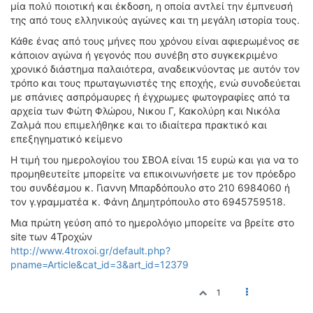
ΟΔΟΙΠΟΡΙΚΑ
μία πολύ ποιοτική και έκδοση, η οποία αντλεί την έμπνευσή
της από τους ελληνικούς αγώνες και τη μεγάλη ιστορία τους.
VIDEO
Κάθε ένας από τους μήνες που χρόνου είναι αφιερωμένος σε
4TTV
κάποιον αγώνα ή γεγονός που συνέβη στο συγκεκριμένο
χρονικό διάστημα παλαιότερα, αναδεικνύοντας με αυτόν τον
ΝΕΑ ΜΟΝΤΕΛΑ
τρόπο και τους πρωταγωνιστές της εποχής, ενώ συνοδεύεται
ΑΓΩΝΕΣ
με σπάνιες ασπρόμαυρες ή έγχρωμες φωτογραφίες από τα
CANDID CAMERA
αρχεία των Φώτη Φλώρου, Νικου Γ, Κακολύρη και Νικόλα
Ζαλμά που επιμελήθηκε και το ιδιαίτερα πρακτικό και
επεξηγηματικό κείμενο
ΤΕΧΝΟΛΟΓΙΑ
ΕΙΔΗΣΕΙΣ – ΠΑΡΟΥΣΙΑΣΕΙΣ
Η τιμή του ημερολογίου του ΣΒΟΑ είναι 15 ευρώ και για να το
προμηθευτείτε μπορείτε να επικοινωνήσετε με τον πρόεδρο
ΛΕΞΙΚΟ
του συνδέσμου κ. Γιαννη Μπαρδόπουλο στο 210 6984060 ή
τον γ.γραμματέα κ. Φάνη Δημητρόπουλο στο 6945759518.
ΠΕΡΙΒΑΛΛΟΝ
Μια πρώτη γεύση από το ημερολόγιο μπορείτε να βρείτε στο
ΔΟΚΙΜΕΣ – ΠΑΡΟΥΣΙΑΣΕΙΣ
site των 4Τροχών
ΕΙΔΗΣΕΙΣ
http://www.4troxoi.gr/default.php?
pname=Article&cat_id=3&art_id=12379
ΑΓΩΝΕΣ
FORMULA 1
1
WRC