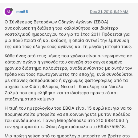
ΔΙΕΘΝΕΙΣ ΑΓΩΝΕΣ
M
mm55
Dec 31, 2010, 9:49 AM
ΕΛΛΗΝΙΚΟΙ ΑΓΩΝΕΣ
Ο Σύνδεσμος Βετεράνων Οδηγών Αγώνων (ΣΒΟΑ)
ανακοίνωσε τη διάθεση του καλαίσθητου και ιδιαίτερα
ΤΙΜΕΣ
νοσταλγικού ημερολογίου του για το έτος 2011.Πρόκειται για
μία πολύ ποιοτική και έκδοση, η οποία αντλεί την έμπνευσή
4T CLASSIC
της από τους ελληνικούς αγώνες και τη μεγάλη ιστορία τους.
ΜΟΝΤΕΛΑ
Κάθε ένας από τους μήνες που χρόνου είναι αφιερωμένος σε
ΚΑΤΑΣΚΕΥΑΣΤΕΣ
κάποιον αγώνα ή γεγονός που συνέβη στο συγκεκριμένο
ΠΡΟΣΩΠΙΚΟΤΗΤΕΣ
χρονικό διάστημα παλαιότερα, αναδεικνύοντας με αυτόν τον
ΑΓΩΝΙΣΤΙΚΑ ΑΥΤΟΚΙΝΗΤΑ
τρόπο και τους πρωταγωνιστές της εποχής, ενώ συνοδεύεται
με σπάνιες ασπρόμαυρες ή έγχρωμες φωτογραφίες από τα
ΑΓΩΝΕΣ/ΔΙΟΡΓΑΝΩΣΕΙΣ
αρχεία των Φώτη Φλώρου, Νικου Γ, Κακολύρη και Νικόλα
Ζαλμά που επιμελήθηκε και το ιδιαίτερα πρακτικό και
ΑΓΟΡΑ
επεξηγηματικό κείμενο
ΠΩΛΗΣΕΙΣ
Η τιμή του ημερολογίου του ΣΒΟΑ είναι 15 ευρώ και για να το
ΠΡΟΣΦΟΡΕΣ
προμηθευτείτε μπορείτε να επικοινωνήσετε με τον πρόεδρο
ΜΕΤΑΧΕΙΡΙΣΜΕΝΑ
του συνδέσμου κ. Γιαννη Μπαρδόπουλο στο 210 6984060 ή
τον γ.γραμματέα κ. Φάνη Δημητρόπουλο στο 6945759518.
2ΤΡΟΧΟΙ
Μια πρώτη γεύση από το ημερολόγιο μπορείτε να βρείτε στο