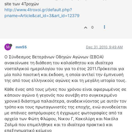
ΟΔΗΓΟΥΜΕ
site των 4Τροχών
http://www.4troxoi.gr/default.php?
ΕΠΙΚΑΙΡΟΤΗΤΑ
pname=Article&cat_id=3&art_id=12379
ΑΓΩΝΕΣ
CLASSIC
0
ΑΡΧΕΙΟ ΤΕΥΧΩΝ
M
mm55
Dec 31, 2010, 9:49 AM
Ο Σύνδεσμος Βετεράνων Οδηγών Αγώνων (ΣΒΟΑ)
ανακοίνωσε τη διάθεση του καλαίσθητου και ιδιαίτερα
νοσταλγικού ημερολογίου του για το έτος 2011.Πρόκειται για
μία πολύ ποιοτική και έκδοση, η οποία αντλεί την έμπνευσή
της από τους ελληνικούς αγώνες και τη μεγάλη ιστορία τους.
Κάθε ένας από τους μήνες που χρόνου είναι αφιερωμένος σε
κάποιον αγώνα ή γεγονός που συνέβη στο συγκεκριμένο
χρονικό διάστημα παλαιότερα, αναδεικνύοντας με αυτόν τον
τρόπο και τους πρωταγωνιστές της εποχής, ενώ συνοδεύεται
με σπάνιες ασπρόμαυρες ή έγχρωμες φωτογραφίες από τα
αρχεία των Φώτη Φλώρου, Νικου Γ, Κακολύρη και Νικόλα
Ζαλμά που επιμελήθηκε και το ιδιαίτερα πρακτικό και
επεξηγηματικό κείμενο