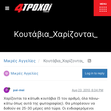
ΕΠΙΚΑΙΡΟΤΗΤΑ
MENU
ΕΛΛΑΔΑ
Κουτάβια_Χαρίζονται_
ΚΟΣΜΟΣ
ΤΙΜΕΣ
ΕΚΘΕΣΕΙΣ
ΕΚΔΗΛΩΣΕΙΣ 4Τ
ΣΥΝΕΝΤΕΥΞΕΙΣ
4ΤΡΟΧΟΙ
Μικρές Αγγελίες
Κουτάβια_Χαρίζονται_
ΔΟΚΙΜΕΣ
Μικρές Αγγελίες
Log in to reply
TEST
ΣΥΓΚΡΙΣΗ
ΠΑΡΟΥΣΙΑΣΕΙΣ
ΣΥΓΚΡΙΤΙΚΕΣ ΔΟΚΙΜΕΣ
P
pai-mei
Aug 23, 2010, 6:34 PM
ΑΓΩΝΙΣΤΙΚΕΣ ΓΝΩΡΙΜΙΕΣ
Xαρίζονται τα κάτωθι κουτάβια (5 τον αριθμό, όλα πάνω-
ΔΟΚΙΜΕΣ ΕΛΑΣΤΙΚΩΝ
κάτω όπως αυτά της φωτογραφίας). Θα μπορέσουν να
ΕΙΔΙΚΕΣ ΔΙΑΔΡΟΜΕΣ
δοθούν σε 25-30 μέρες από τώρα. Οι ενδιαφερόμενοι