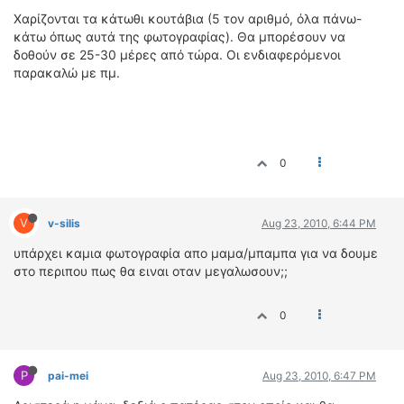
Xαρίζονται τα κάτωθι κουτάβια (5 τον αριθμό, όλα πάνω-
ΔΙΕΘΝΕΙΣ ΑΓΩΝΕΣ
κάτω όπως αυτά της φωτογραφίας). Θα μπορέσουν να
ΕΛΛΗΝΙΚΟΙ ΑΓΩΝΕΣ
δοθούν σε 25-30 μέρες από τώρα. Οι ενδιαφερόμενοι
παρακαλώ με πμ.
ΤΙΜΕΣ
4T CLASSIC
ΜΟΝΤΕΛΑ
0
ΚΑΤΑΣΚΕΥΑΣΤΕΣ
ΠΡΟΣΩΠΙΚΟΤΗΤΕΣ
ΑΓΩΝΙΣΤΙΚΑ ΑΥΤΟΚΙΝΗΤΑ
V
v-silis
Aug 23, 2010, 6:44 PM
ΑΓΩΝΕΣ/ΔΙΟΡΓΑΝΩΣΕΙΣ
υπάρχει καμια φωτογραφία απο μαμα/μπαμπα για να δουμε
στο περιπου πως θα ειναι οταν μεγαλωσουν;;
ΑΓΟΡΑ
ΠΩΛΗΣΕΙΣ
0
ΠΡΟΣΦΟΡΕΣ
ΜΕΤΑΧΕΙΡΙΣΜΕΝΑ
P
pai-mei
Aug 23, 2010, 6:47 PM
2ΤΡΟΧΟΙ