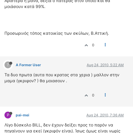
Αριστερά η μάνα, δεξιά ο πατέρας στον οποίο και θα
ΟΔΗΓΟΥΜΕ
μοιάσουν κατά 99%.
ΕΠΙΚΑΙΡΟΤΗΤΑ
ΑΓΩΝΕΣ
CLASSIC
Προσωρινός τόπος κατοικίας των σκύλων, Β.Αττική.
ΑΡΧΕΙΟ ΤΕΥΧΩΝ
0
?
A Former User
Aug 24, 2010, 5:22 AM
Τα δυο πρωτα (αυτα που κρατας στα χερια ) μαλλον στην
μαμα (γκριφον? ) θα μοιασουν .
0
P
pai-mei
Aug 24, 2010, 7:36 AM
Λίγο δύσκολο ΒΙLL, δεν έχουν δείξει προς το παρόν να
πηγαίνουν για εκεί (γκριφόν είναι). Ίσως όμως είναι νωρίς