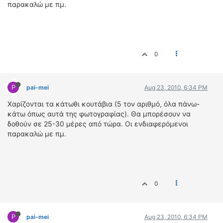
ΟΔΟΙΠΟΡΙΚΑ
παρακαλώ με πμ.
VIDEO
4TTV
ΝΕΑ ΜΟΝΤΕΛΑ
0
ΑΓΩΝΕΣ
CANDID CAMERA
P
pai-mei
Aug 23, 2010, 6:34 PM
ΤΕΧΝΟΛΟΓΙΑ
Xαρίζονται τα κάτωθι κουτάβια (5 τον αριθμό, όλα πάνω-
ΕΙΔΗΣΕΙΣ – ΠΑΡΟΥΣΙΑΣΕΙΣ
κάτω όπως αυτά της φωτογραφίας). Θα μπορέσουν να
δοθούν σε 25-30 μέρες από τώρα. Οι ενδιαφερόμενοι
ΛΕΞΙΚΟ
παρακαλώ με πμ.
ΠΕΡΙΒΑΛΛΟΝ
ΔΟΚΙΜΕΣ – ΠΑΡΟΥΣΙΑΣΕΙΣ
ΕΙΔΗΣΕΙΣ
0
ΑΓΩΝΕΣ
FORMULA 1
P
pai-mei
Aug 23, 2010, 6:34 PM
WRC