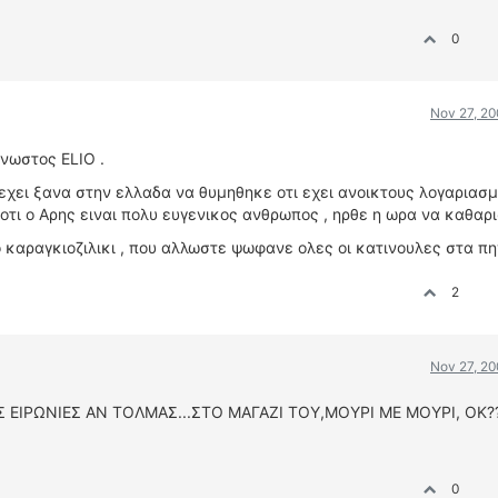
0
Nov 27, 20
γνωστος ELIO .
ρεχει ξανα στην ελλαδα να θυμηθηκε οτι εχει ανοικτους λογαριασμ
οτι ο Αρης ειναι πολυ ευγενικος ανθρωπος , ηρθε η ωρα να καθαρι
ο καραγκιοζιλικι , που αλλωστε ψωφανε ολες οι κατινουλες στα π
2
Nov 27, 20
ΙΣ ΕΙΡΩΝΙΕΣ ΑΝ ΤΟΛΜΑΣ...ΣΤΟ ΜΑΓΑΖΙ ΤΟΥ,ΜΟΥΡΙ ΜΕ ΜΟΥΡΙ, ΟΚ?
0