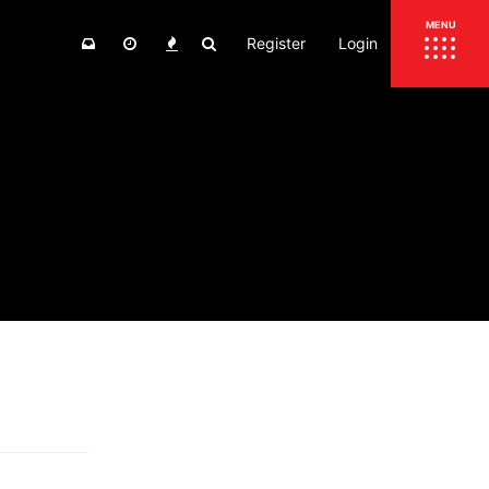
Register
Login
ΕΠΙΚΑΙΡΟΤΗΤΑ
MENU
ΕΛΛΑΔΑ
ΚΟΣΜΟΣ
ΤΙΜΕΣ
ΕΚΘΕΣΕΙΣ
ΕΚΔΗΛΩΣΕΙΣ 4Τ
ΣΥΝΕΝΤΕΥΞΕΙΣ
4ΤΡΟΧΟΙ
ΔΟΚΙΜΕΣ
TEST
ΣΥΓΚΡΙΣΗ
ΠΑΡΟΥΣΙΑΣΕΙΣ
ΣΥΓΚΡΙΤΙΚΕΣ ΔΟΚΙΜΕΣ
ΑΓΩΝΙΣΤΙΚΕΣ ΓΝΩΡΙΜΙΕΣ
ΔΟΚΙΜΕΣ ΕΛΑΣΤΙΚΩΝ
ΕΙΔΙΚΕΣ ΔΙΑΔΡΟΜΕΣ