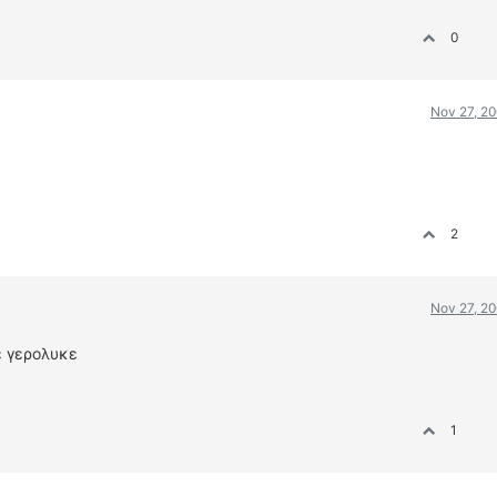
0
Nov 27, 20
2
Nov 27, 20
ε γερολυκε
1