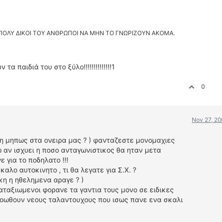
Ι ΠΟΛΥ ΔΙΚΟΙ ΤΟΥ ΑΝΘΡΩΠΟΙ ΝΑ ΜΗΝ ΤΟ ΓΝΩΡΙΖΟΥΝ ΑΚΟΜΑ.
α παιδιά του στο ξύλο!!!!!!!!!!!!!!1
0
Nov 27, 20
( η μηπως στα ονειρα μας ? ) φανταζεστε μονομαχιες
 αν ισχυει η ποσο ανταγωνιστικος θα ηταν μετα
 για το ποδηλατο !!!
αλο αυτοκινητο , τι θα λεγατε για Σ.Χ. ?
η η ηθελημενα αραγε ? )
αταξιωμενοι φορανε τα γαντια τους μονο σε ειδικες
ροωθουν νεους ταλαντουχους που ισως πανε ενα σκαλι