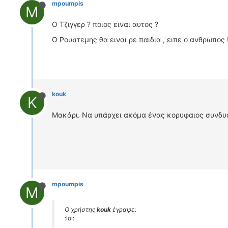
mpoumpis
M
O Τζιγγερ ? ποιος ειναι αυτος ?
Ο Ρουστεμης θα ειναι ρε παιδια , ειπε ο ανθρωπος 
kouk
K
Μακάρι. Να υπάρχει ακόμα ένας κορυφαιος συνδυ
mpoumpis
M
Ο χρήστης
kouk
έγραψε:
:lol: