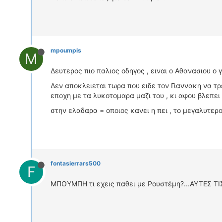
mpoumpis
M
Δευτερος πιο παλιος οδηγος , ειναι ο Αθανασιου ο 
Δεν αποκλειεται τωρα που ειδε τον Γιαννακη να τ
εποχη με τα λυκοτομαρα μαζι του , κι αφου βλεπει 
στην ελαδαρα = οποιος κανει η πει , το μεγαλυτερ
fontasierrars500
F
ΜΠΟΥΜΠΗ τι εχεις παθει με Ρουστέμη?...ΑΥΤΕΣ Τ