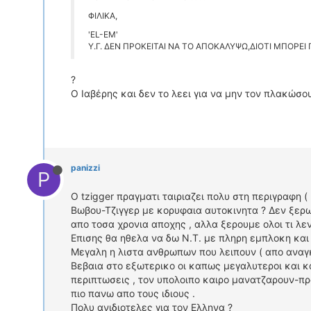
ΦΙΛΙΚΑ,
'EL-EM'
Y.Γ. ΔΕΝ ΠΡΟΚΕΙΤΑΙ ΝΑ ΤΟ ΑΠΟΚΑΛΥΨΩ,ΔΙΟΤΙ ΜΠΟΡΕ
?
Ο Ιαβέρης και δεν το λεει για να μην τον πλακώσουν τ
panizzi
P
O tzigger πραγματι ταιριαζει πολυ στη περιγραφη 
Βωβου-Τζιγγερ με κορυφαια αυτοκινητα ? Δεν ξερω
απο τοσα χρονια αποχης , αλλα ξερουμε ολοι τι λενε
Επισης θα ηθελα να δω Ν.Τ. με πληρη εμπλοκη και κ
Μεγαλη η λιστα ανθρωπων που λειπουν ( απο αναγκ
Βεβαια στο εξωτερικο οι καπως μεγαλυτεροι και κ
περιπτωσεις , τον υπολοιπο καιρο μανατζαρουν-π
πιο πανω απο τους ιδιους .
Πολυ ανιδιοτελες για τον Ελληνα ?