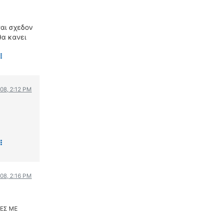
ναι σχεδον
 θα κανει
008, 2:12 PM
008, 2:16 PM
ΕΣ ΜΕ