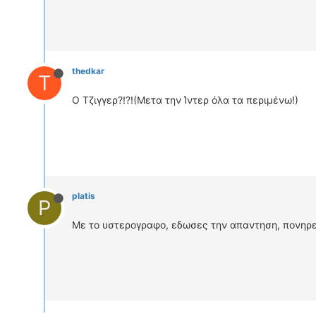
thedkar
T
Ο Τζιγγερ?!?!(Μετα την Ίντερ όλα τα περιμένω!)
platis
P
Με το υστερογραφο, εδωσες την απαντηση, πονηρ