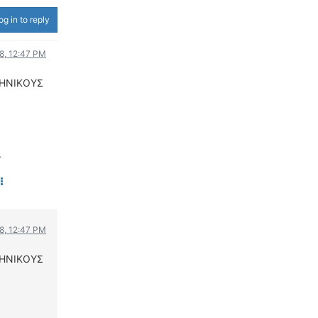
ΟΔΟΙΠΟΡΙΚΑ
og in to reply
VIDEO
8, 12:47 PM
4TTV
ΛΗΝΙΚΟΥΣ
ΝΕΑ ΜΟΝΤΕΛΑ
ΑΓΩΝΕΣ
CANDID CAMERA
ΤΕΧΝΟΛΟΓΙΑ
.
ΕΙΔΗΣΕΙΣ – ΠΑΡΟΥΣΙΑΣΕΙΣ
ΛΕΞΙΚΟ
ΠΕΡΙΒΑΛΛΟΝ
8, 12:47 PM
ΔΟΚΙΜΕΣ – ΠΑΡΟΥΣΙΑΣΕΙΣ
ΕΙΔΗΣΕΙΣ
ΛΗΝΙΚΟΥΣ
ΑΓΩΝΕΣ
FORMULA 1