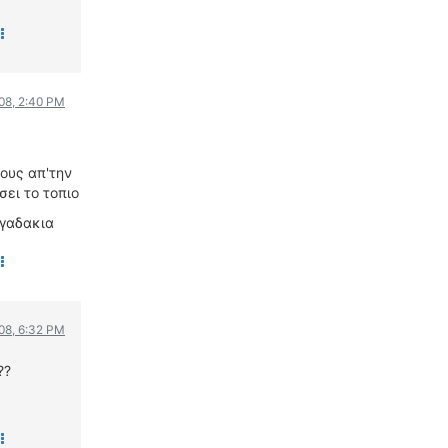
08, 2:40 PM
ους απ'την
σει το τοπιο
ηγαδακια
08, 6:32 PM
??