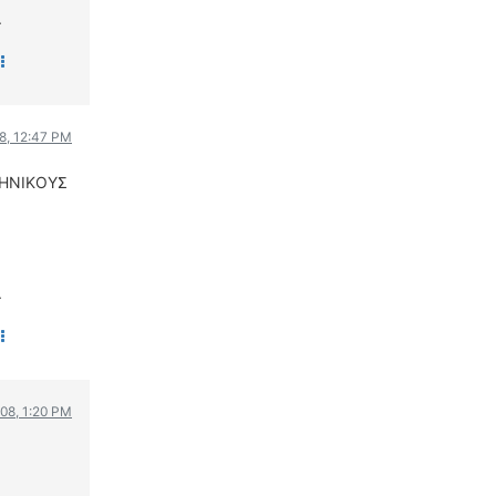
WRC
.
ΔΙΕΘΝΕΙΣ ΑΓΩΝΕΣ
ΕΛΛΗΝΙΚΟΙ ΑΓΩΝΕΣ
ΤΙΜΕΣ
8, 12:47 PM
4T CLASSIC
ΛΗΝΙΚΟΥΣ
ΜΟΝΤΕΛΑ
ΚΑΤΑΣΚΕΥΑΣΤΕΣ
ΠΡΟΣΩΠΙΚΟΤΗΤΕΣ
ΑΓΩΝΙΣΤΙΚΑ ΑΥΤΟΚΙΝΗΤΑ
.
ΑΓΩΝΕΣ/ΔΙΟΡΓΑΝΩΣΕΙΣ
ΑΓΟΡΑ
ΠΩΛΗΣΕΙΣ
008, 1:20 PM
ΠΡΟΣΦΟΡΕΣ
ΜΕΤΑΧΕΙΡΙΣΜΕΝΑ
2ΤΡΟΧΟΙ