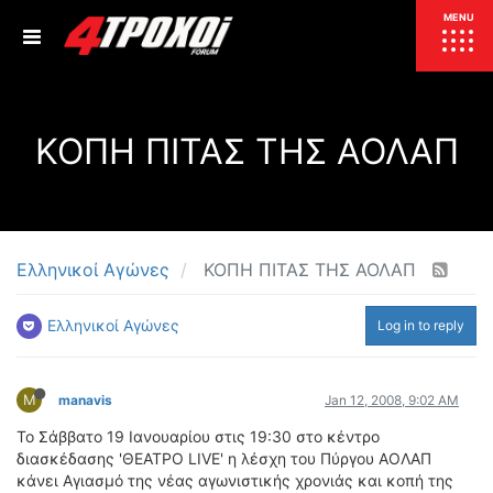
ΕΠΙΚΑΙΡΟΤΗΤΑ
MENU
ΕΛΛΑΔΑ
ΚΟΠΗ ΠΙΤΑΣ ΤΗΣ ΑΟΛΑΠ
ΚΟΣΜΟΣ
ΤΙΜΕΣ
ΕΚΘΕΣΕΙΣ
ΕΚΔΗΛΩΣΕΙΣ 4Τ
ΣΥΝΕΝΤΕΥΞΕΙΣ
4ΤΡΟΧΟΙ
Ελληνικοί Αγώνες
ΚΟΠΗ ΠΙΤΑΣ ΤΗΣ ΑΟΛΑΠ
ΔΟΚΙΜΕΣ
Ελληνικοί Αγώνες
Log in to reply
TEST
ΣΥΓΚΡΙΣΗ
ΠΑΡΟΥΣΙΑΣΕΙΣ
ΣΥΓΚΡΙΤΙΚΕΣ ΔΟΚΙΜΕΣ
M
manavis
Jan 12, 2008, 9:02 AM
ΑΓΩΝΙΣΤΙΚΕΣ ΓΝΩΡΙΜΙΕΣ
Το Σάββατο 19 Ιανουαρίου στις 19:30 στο κέντρο
ΔΟΚΙΜΕΣ ΕΛΑΣΤΙΚΩΝ
διασκέδασης 'ΘΕΑΤΡΟ LIVE' η λέσχη του Πύργου ΑΟΛΑΠ
ΕΙΔΙΚΕΣ ΔΙΑΔΡΟΜΕΣ
κάνει Αγιασμό της νέας αγωνιστικής χρονιάς και κοπή της