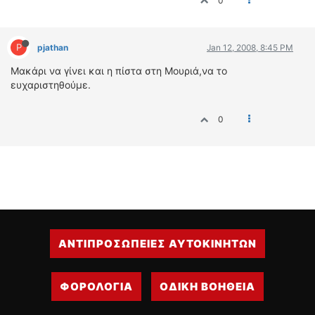
0
ΔΙΕΘΝΕΙΣ ΑΓΩΝΕΣ
ΕΛΛΗΝΙΚΟΙ ΑΓΩΝΕΣ
P
pjathan
Jan 12, 2008, 8:45 PM
ΤΙΜΕΣ
Μακάρι να γίνει και η πίστα στη Μουριά,να το
ευχαριστηθούμε.
4T CLASSIC
ΜΟΝΤΕΛΑ
0
ΚΑΤΑΣΚΕΥΑΣΤΕΣ
ΠΡΟΣΩΠΙΚΟΤΗΤΕΣ
ΑΓΩΝΙΣΤΙΚΑ ΑΥΤΟΚΙΝΗΤΑ
ΑΓΩΝΕΣ/ΔΙΟΡΓΑΝΩΣΕΙΣ
ΑΓΟΡΑ
ΠΩΛΗΣΕΙΣ
ΑΝΤΙΠΡΟΣΩΠΕΙΕΣ ΑΥΤΟΚΙΝΗΤΩΝ
ΠΡΟΣΦΟΡΕΣ
ΜΕΤΑΧΕΙΡΙΣΜΕΝΑ
ΦΟΡΟΛΟΓΙΑ
ΟΔΙΚΗ ΒΟΗΘΕΙΑ
2ΤΡΟΧΟΙ