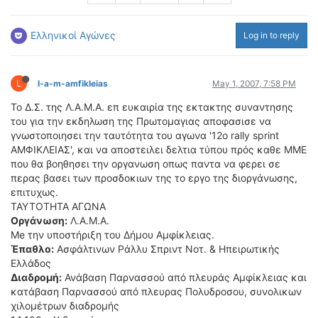
ΟΔΟΙΠΟΡΙΚΑ
Ελληνικοί Αγώνες
Log in to reply
VIDEO
4TTV
ΝΕΑ ΜΟΝΤΕΛΑ
L
l-a-m-amfikleias
May 1, 2007, 7:58 PM
ΑΓΩΝΕΣ
Το Δ.Σ. της Λ.Α.Μ.Α. επ ευκαιρία της εκτακτης συναντησης
CANDID CAMERA
του για την εκδηλωση της Πρωτομαγιας αποφασισε να
γνωστοποιησει την ταυτότητα του αγωνα '12ο rally sprint
ΤΕΧΝΟΛΟΓΙΑ
ΑΜΦΙΚΛΕΙΑΣ', και να αποστειλει δελτια τύπου πρός καθε ΜΜΕ
ΕΙΔΗΣΕΙΣ – ΠΑΡΟΥΣΙΑΣΕΙΣ
που θα βοηθησει την οργανωση οπως παντα να φερει σε
περας βασει των προσδοκιων της το εργο της διοργάνωσης,
ΛΕΞΙΚΟ
επιτυχως.
ΤΑΥΤΟΤΗΤΑ ΑΓΩΝΑ
ΠΕΡΙΒΑΛΛΟΝ
Οργάνωση:
Λ.Α.Μ.Α.
ΔΟΚΙΜΕΣ – ΠΑΡΟΥΣΙΑΣΕΙΣ
Me την υποστήριξη του Δήμου Αμφίκλειας.
ΕΙΔΗΣΕΙΣ
Έπαθλο:
Ασφάλτινων Ράλλυ Σπριντ Νοτ. & Ηπειρωτικής
Ελλάδος
Διαδρομή:
Ανάβαση Παρνασσού από πλευράς Αμφίκλειας και
ΑΓΩΝΕΣ
κατάβαση Παρνασσού από πλευρας Πολυδροσου, συνολικων
FORMULA 1
χιλομέτρων διαδρομής
WRC