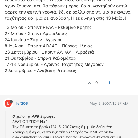
αγωνιζόμενοι που θα πάρουν μέρος, θα συναντηθούν οκτώ
φορές την φετινή χρονιά, έξι σε ράλλυ σπριντ, μία σε αγώνα
ταχύτητας και μία σε ανάβαση. Η εκκίνηση στις 13 Μαίου!
13 Μαΐου - Σπριντ ΡΕΛΑ - Ρέθυμνο Κρήτης
27 Μαΐου - Σπριντ Αμφίκλειας
24 Ιουνίου - Σπριντ Αγρινίου
8 Ιουλίου - Σπριντ ΑΟΛΑΠ - Πύργος Ηλείας
23 Σεπτεμβρίου - Σπριντ ΑΛΦΑΛ - Λιβαδειά
21 Οκτωβρίου - Σπριντ Καλαμάτας
17-18 Νοεμβρίου - Αγώνας Ταχύτητας Μεγάρων
2 Δεκεμβρίου - Ανάβαση Ριτσώνας
0
L
lef205
May 9, 2007, 12:57 AM
Ο χρήστης
APR
έγραψε:
ΔΕΛΤΙΟ ΤΥΠΟΥ Νο 1
Την Πέμπτη το βραδυ (24-5-2007)στις 8 μ.μ. θα δοθει **η
καθιερωμένη συνεντευξη τύπου **πρός τα ΜΜΕ οπου θα
ανακοινωθουν οι συμμετοχές που ταυτόχρονα θα σταλουν με