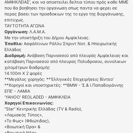
ΑΜΦΙΚΛΕΙΑΣ', και να αποστειλει δελτια τύπου πρός καθε ΜΜΕ
που θα βοηθησει την οργανωση οπως παντα να φερει σε
περας βασει των προσδοκιων της το εργο της διοργάνωσης,
επιτυχως.
ΤΑΥΤΟΤΗΤΑ ΑΓΩΝΑ
Οργάνωση:
Λ.Α.Μ.Α.
Me την υποστήριξη του Δήμου Αμφίκλειας.
Έπαθλο:
Ασφάλτινων Ράλλυ Σπριντ Νοτ. & Ηπειρωτικής
Ελλάδος
Διαδρομή:
Ανάβαση Παρνασσού από πλευράς Αμφίκλειας και
κατάβαση Παρνασσού από πλευρας Πολυδροσου, συνολικων
χιλομέτρων διαδρομής
14.100m Χ 2 φορές
**Μεγάλος χορηγός: **'Ελληνικές Επιχειρήσεις Βίντεο'
**Χορηγοί και υποστηρικτές: **BMW - 'Σ.& Ι.Παπαδογιάννης
ΕΠΕ' - ΛΑΜΙΑ
'ΥΑΗΟΟ' REOLADED - ΑΜΦΙΚΛΕΙΑ
Χορηγοί Επικοινωνίας:
“Star” Κεντρικής Ελλάδας (TV & Radio),
«Λαμιακός Τύπος»,
«Το Φως» (Φθιώτιδας),
«Βοιωτική Ώρα» &
«Βοιωτικά Νέα».