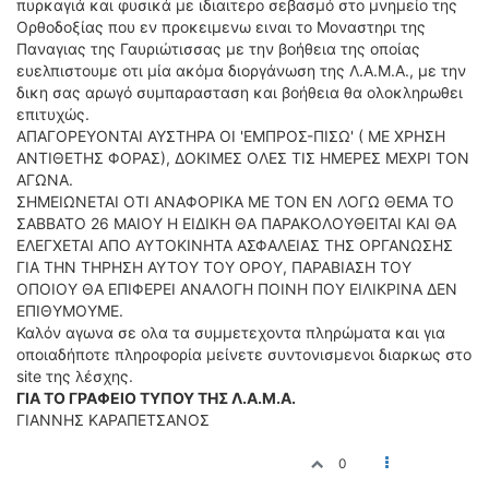
πυρκαγιά και φυσικά με ιδιαιτερο σεβασμό στο μνημείο της
Ορθοδοξίας που εν προκειμενω ειναι το Μοναστηρι της
Παναγιας της Γαυριώτισσας με την βοήθεια της οποίας
ευελπιστουμε οτι μία ακόμα διοργάνωση της Λ.Α.Μ.Α., με την
δικη σας αρωγό συμπαρασταση και βοήθεια θα ολοκληρωθει
επιτυχώς.
ΑΠΑΓΟΡΕΥΟΝΤΑΙ ΑΥΣΤΗΡΑ ΟΙ 'ΕΜΠΡΟΣ-ΠΙΣΩ' ( ΜΕ ΧΡΗΣΗ
ΑΝΤΙΘΕΤΗΣ ΦΟΡΑΣ), ΔΟΚΙΜΕΣ ΟΛΕΣ ΤΙΣ ΗΜΕΡΕΣ ΜΕΧΡΙ ΤΟΝ
ΑΓΩΝΑ.
ΣΗΜΕΙΩΝΕΤΑΙ ΟΤΙ ΑΝΑΦΟΡΙΚΑ ΜΕ ΤΟΝ ΕΝ ΛΟΓΩ ΘΕΜΑ ΤΟ
ΣΑΒΒΑΤΟ 26 ΜΑΙΟΥ Η ΕΙΔΙΚΗ ΘΑ ΠΑΡΑΚΟΛΟΥΘΕΙΤΑΙ ΚΑΙ ΘΑ
ΕΛΕΓΧΕΤΑΙ ΑΠΟ ΑΥΤΟΚΙΝΗΤΑ ΑΣΦΑΛΕΙΑΣ ΤΗΣ ΟΡΓΑΝΩΣΗΣ
ΓΙΑ ΤΗΝ ΤΗΡΗΣΗ ΑΥΤΟΥ ΤΟΥ ΟΡΟΥ, ΠΑΡΑΒΙΑΣΗ ΤΟΥ
ΟΠΟΙΟΥ ΘΑ ΕΠΙΦΕΡΕΙ ΑΝΑΛΟΓΗ ΠΟΙΝΗ ΠΟΥ ΕΙΛΙΚΡΙΝΑ ΔΕΝ
ΕΠΙΘΥΜΟΥΜΕ.
Καλόν αγωνα σε ολα τα συμμετεχοντα πληρώματα και για
οποιαδήποτε πληροφορία μείνετε συντονισμενοι διαρκως στο
site της λέσχης.
ΓΙΑ ΤΟ ΓΡΑΦΕΙΟ ΤΥΠΟΥ ΤΗΣ Λ.Α.Μ.Α.
ΓΙΑΝΝΗΣ ΚΑΡΑΠΕΤΣΑΝΟΣ
0