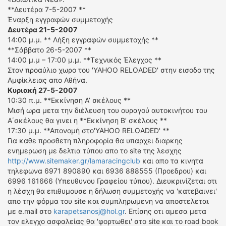
**Δευτέρα 7-5-2007 **
Έναρξη εγγραφών συμμετοχής
Δευτέρα 21-5-2007
14:00 μ.μ. ** Λήξη εγγραφών συμμετοχής **
**Σάββατο 26-5-2007 **
14:00 μ.μ – 17:00 μ.μ. **Τεχνικός Έλεγχος **
Στον προαύλιο χωρο του 'YAHOO RELOADED' στην εισοδο της
Αμφίκλειας απο Αθήνα.
Κυριακή 27-5-2007
10:30 π.μ. **Εκκίνηση Α’ σκέλους **
Μισή ωρα μετα την διέλευση του ουραγού αυτοκινήτου του
Α΄σκέλους θα γινει η **Εκκίνηση Β’ σκέλους **
17:30 μ.μ. **Απονομή στο'YAHOO RELOADED' **
Για καθε προσθετη πληροφορία θα υπαρχει διαρκης
ενημερωση με δελτια τύπου απο το site της λεσχης
http://www.sitemaker.gr/lamaracingclub
και απο τα κινητα
τηλεφωνα 6971 890890 και 6936 888555 (Προεδρου) και
6996 161666 (Υπευθυνου Γραφείου τύπου). Διευκρινίζεται οτι
η λέσχη θα επιθυμουσε η δήλωση συμμετοχής να 'κατεβαινει'
απο την φόρμα του site και συμπληρωμενη να αποστελεται
με e.mail στο
karapetsanosj@hol.gr
. Επίσης οτι αμεσα μετα
τον ελεγχο ασφαλείας θα 'φορτωθει' στο site και το road book