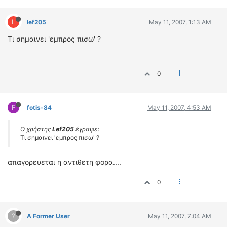
L
lef205
May 11, 2007, 1:13 AM
Τι σημαινει 'εμπρος πισω' ?
0
F
fotis-84
May 11, 2007, 4:53 AM
Ο χρήστης
Lef205
έγραψε:
Τι σημαινει 'εμπρος πισω' ?
απαγορευεται η αντιθετη φορα....
0
?
A Former User
May 11, 2007, 7:04 AM