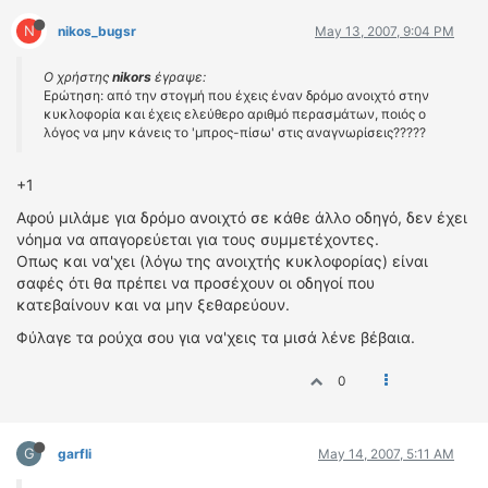
N
nikos_bugsr
May 13, 2007, 9:04 PM
Ο χρήστης
nikors
έγραψε:
Ερώτηση: από την στογμή που έχεις έναν δρόμο ανοιχτό στην
κυκλοφορία και έχεις ελεύθερο αριθμό περασμάτων, ποιός ο
λόγος να μην κάνεις το 'μπρος-πίσω' στις αναγνωρίσεις?????
+1
Αφού μιλάμε για δρόμο ανοιχτό σε κάθε άλλο οδηγό, δεν έχει
νόημα να απαγορεύεται για τους συμμετέχοντες.
Οπως και να'χει (λόγω της ανοιχτής κυκλοφορίας) είναι
σαφές ότι θα πρέπει να προσέχουν οι οδηγοί που
κατεβαίνουν και να μην ξεθαρεύουν.
Φύλαγε τα ρούχα σου για να'χεις τα μισά λένε βέβαια.
0
G
garfli
May 14, 2007, 5:11 AM