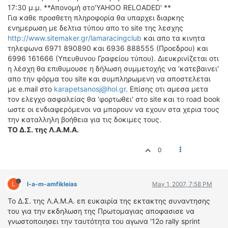
ΟΔΗΓΟΥΜΕ
17:30 μ.μ. **Απονομή στο'YAHOO RELOADED' **
Για καθε προσθετη πληροφορία θα υπαρχει διαρκης
ΕΠΙΚΑΙΡΟΤΗΤΑ
ενημερωση με δελτια τύπου απο το site της λεσχης
ΑΓΩΝΕΣ
http://www.sitemaker.gr/lamaracingclub
και απο τα κινητα
CLASSIC
τηλεφωνα 6971 890890 και 6936 888555 (Προεδρου) και
6996 161666 (Υπευθυνου Γραφείου τύπου). Διευκρινίζεται οτι
ΑΡΧΕΙΟ ΤΕΥΧΩΝ
η λέσχη θα επιθυμουσε η δήλωση συμμετοχής να 'κατεβαινει'
απο την φόρμα του site και συμπληρωμενη να αποστελεται
με e.mail στο
karapetsanosj@hol.gr
. Επίσης οτι αμεσα μετα
τον ελεγχο ασφαλείας θα 'φορτωθει' στο site και το road book
ωστε οι ενδιαφερόμενοι να μπορουν να εχουν στα χερια τους
την καταλληλη βοήθεια για τις δοκιμες τους.
ΤΟ Δ.Σ. της Λ.Α.Μ.Α.
0
L
l-a-m-amfikleias
May 1, 2007, 7:58 PM
Το Δ.Σ. της Λ.Α.Μ.Α. επ ευκαιρία της εκτακτης συναντησης
του για την εκδηλωση της Πρωτομαγιας αποφασισε να
γνωστοποιησει την ταυτότητα του αγωνα '12ο rally sprint