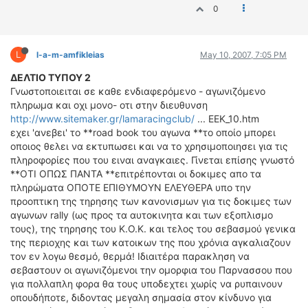
0
L
l-a-m-amfikleias
May 10, 2007, 7:05 PM
ΔΕΛΤΙΟ ΤΥΠΟΥ 2
Γνωστοποιειται σε καθε ενδιαφερόμενο - αγωνιζόμενο
πληρωμα και οχι μονο- οτι στην διευθυνση
http://www.sitemaker.gr/lamaracingclub/
... EEK_10.htm
εχει 'ανεβει' το **road book του αγωνα **το οποίο μπορει
οποιος θελει να εκτυπωσει και να το χρησιμοποιησει για τις
πληροφορίες που του ειναι αναγκαιες. Γίνεται επίσης γνωστό
**ΟΤΙ ΟΠΩΣ ΠΑΝΤΑ **επιτρέπονται οι δοκιμες απο τα
πληρώματα ΟΠΟΤΕ ΕΠΙΘΥΜΟΥΝ ΕΛΕΥΘΕΡΑ υπο την
προοπτικη της τηρησης των κανονισμων για τις δοκιμες των
αγωνων rally (ως προς τα αυτοκινητα και των εξοπλισμο
τους), της τηρησης του Κ.Ο.Κ. και τελος του σεβασμού γενικα
της περιοχης και των κατοικων της που χρόνια αγκαλιαζουν
τον εν λογω θεσμό, θερμά! Ιδιαιτέρα παρακληση να
σεβαστουν οι αγωνιζόμενοι την ομορφια του Παρνασσου που
για πολλαπλη φορα θα τους υποδεχτει χωρίς να ρυπαινουν
οπουδήποτε, διδοντας μεγαλη σημασία στον κίνδυνο για