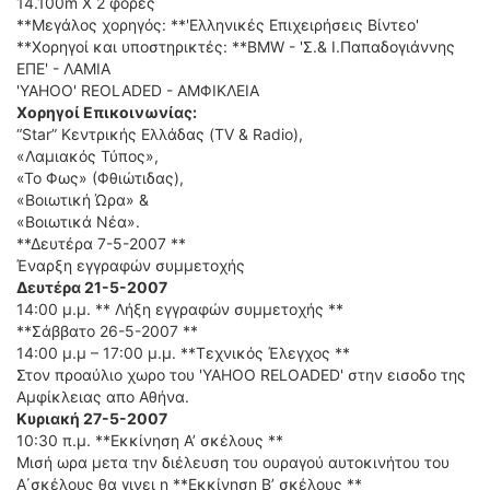
14.100m Χ 2 φορές
ΔΙΕΘΝΕΙΣ ΑΓΩΝΕΣ
**Μεγάλος χορηγός: **'Ελληνικές Επιχειρήσεις Βίντεο'
**Χορηγοί και υποστηρικτές: **BMW - 'Σ.& Ι.Παπαδογιάννης
ΕΛΛΗΝΙΚΟΙ ΑΓΩΝΕΣ
ΕΠΕ' - ΛΑΜΙΑ
'ΥΑΗΟΟ' REOLADED - ΑΜΦΙΚΛΕΙΑ
ΤΙΜΕΣ
Χορηγοί Επικοινωνίας:
“Star” Κεντρικής Ελλάδας (TV & Radio),
4T CLASSIC
«Λαμιακός Τύπος»,
ΜΟΝΤΕΛΑ
«Το Φως» (Φθιώτιδας),
«Βοιωτική Ώρα» &
ΚΑΤΑΣΚΕΥΑΣΤΕΣ
«Βοιωτικά Νέα».
ΠΡΟΣΩΠΙΚΟΤΗΤΕΣ
**Δευτέρα 7-5-2007 **
ΑΓΩΝΙΣΤΙΚΑ ΑΥΤΟΚΙΝΗΤΑ
Έναρξη εγγραφών συμμετοχής
Δευτέρα 21-5-2007
ΑΓΩΝΕΣ/ΔΙΟΡΓΑΝΩΣΕΙΣ
14:00 μ.μ. ** Λήξη εγγραφών συμμετοχής **
**Σάββατο 26-5-2007 **
ΑΓΟΡΑ
14:00 μ.μ – 17:00 μ.μ. **Τεχνικός Έλεγχος **
ΠΩΛΗΣΕΙΣ
Στον προαύλιο χωρο του 'YAHOO RELOADED' στην εισοδο της
ΠΡΟΣΦΟΡΕΣ
Αμφίκλειας απο Αθήνα.
Κυριακή 27-5-2007
ΜΕΤΑΧΕΙΡΙΣΜΕΝΑ
10:30 π.μ. **Εκκίνηση Α’ σκέλους **
Μισή ωρα μετα την διέλευση του ουραγού αυτοκινήτου του
2ΤΡΟΧΟΙ
Α΄σκέλους θα γινει η **Εκκίνηση Β’ σκέλους **