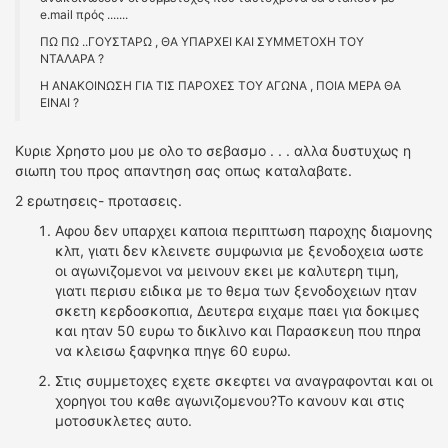
e.mail πρός .......
ΠΩ ΠΩ ..ΓΟΥΣΤΑΡΩ , ΘΑ ΥΠΑΡΧΕΙ ΚΑΙ ΣΥΜΜΕΤΟΧΗ ΤΟΥ
ΝΤΑΛΑΡΑ ?
Η ΑΝΑΚΟΙΝΩΣΗ ΓΙΑ ΤΙΣ ΠΑΡΟΧΕΣ ΤΟΥ ΑΓΩΝΑ , ΠΟΙΑ ΜΕΡΑ ΘΑ
ΕΙΝΑΙ ?
Κυριε Χρηστο μου με ολο το σεβασμο . . . αλλα δυστυχως η
σιωπη του προς απαντηση σας οπως καταλαβατε.
2 ερωτησεις- προτασεις.
Αφου δεν υπαρχει καποια περιπτωση παροχης διαμονης
κλπ, γιατι δεν κλεινετε συμφωνια με ξενοδοχεια ωστε
οι αγωνιζομενοι να μεινουν εκει με καλυτερη τιμη,
γιατι περισυ ειδικα με το θεμα των ξενοδοχειων ηταν
σκετη κερδοσκοπια, Δευτερα ειχαμε παει για δοκιμες
και ηταν 50 ευρω το δικλινο και Παρασκευη που πηρα
να κλεισω ξαφνηκα πηγε 60 ευρω.
Στις συμμετοχες εχετε σκεφτει να αναγραφονται και οι
χορηγοι του καθε αγωνιζομενου?Το κανουν και στις
μοτοσυκλετες αυτο.