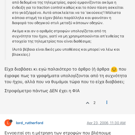
από δεδομένα της τηλεμετρίας, αφού εμφανίζονται ακόμα η
ένδειξη για το traction control καθώς και το
πόσο
πίεση ασκείται
στο γκάζι/φρένο. Αυτά αποκλείεται να τα 'ακούσεις'! Μάλιστα
κάποια στιγμή τα είχαν βάλει παράλληλα και φαινόταν η
διαφορά του οδηγικού στυλ μεταξύ κάποιων οδηγών.
Ακόμα και αν ο αριθμός στροφών υπολογίζεται από τη
συχνότητα του ήχου, γιατί να μη χρησιμοποιούνται απ'ευθείας τα
στοιχεία της τηλεμετρίας που είναι διαθέσιμα;
(Αυτά βέβαια είναι δικές μου υποθέσεις και μπορεί να λέω και
βλακείες.)
Είχα διαβάσει κι εγώ παλαιότερο το άρθρο (ή άρθρα
που
έγραφε πως τα γραφήματα υπολογίζονται από τη συχνότητα
του ήχου, αλλά που να θυμάμαι τώρα που το είχα διαβάσει;
Στροφόμετρο πάντως ΔΕΝ έχει η ΦΙΑ
2
L
lord_rutherford
Apr 23, 2006, 11:30 AM
Εννοειταί οτι η μέτρηση των στροφών που βλέπουμε