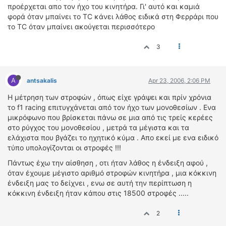
προέρχεται απο τον ήχο του κινητήρα. Γι' αυτό και καμιά
φορά όταν μπαίνει το TC κάνει λάθος ειδικά στη Φερράρι που
το TC όταν μπαίνει ακούγεται περισσότερο
3
A
antsakalis
Apr 23, 2006, 2:06 PM
Η μέτρηση των στροφών , όπως είχε γράψει και πρίν χρόνια
το f1 racing επιτυγχάνεται από τον ήχο των μονοθεσίων . Ενα
μικρόφωνο που βρίσκεται πάνω σε μια από τις τρείς κερέες
στο ρύγχος του μονοθεσίου , μετρά τα μέγιστα και τα
ελάχιστα που βγάζει το ηχητικό κύμα . Απο εκεί με ενα ειδικό
τύπο υπολογίζονται οι στροφές !!!
Πάντως έχω την αίσθηση , οτι ήταν λάθος η ένδειξη αφού ,
όταν έχουμε μέγιστο αριθμό στροφών κινητήρα , μια κόκκινη
ένδειξη μας το δείχνει , ενω σε αυτή την περίπτωση η
κόκκινη ένδειξη ήταν κάπου στις 18500 στροφές .....
2