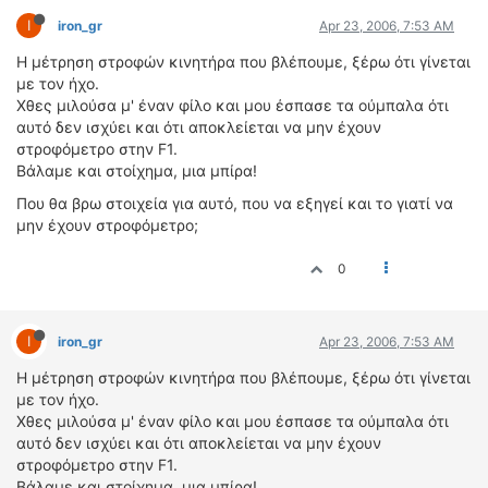
ΟΔΟΙΠΟΡΙΚΑ
I
iron_gr
Apr 23, 2006, 7:53 AM
VIDEO
Η μέτρηση στροφών κινητήρα που βλέπουμε, ξέρω ότι γίνεται
με τον ήχο.
4TTV
Χθες μιλούσα μ' έναν φίλο και μου έσπασε τα ούμπαλα ότι
ΝΕΑ ΜΟΝΤΕΛΑ
αυτό δεν ισχύει και ότι αποκλείεται να μην έχουν
ΑΓΩΝΕΣ
στροφόμετρο στην F1.
CANDID CAMERA
Βάλαμε και στοίχημα, μια μπίρα!
Που θα βρω στοιχεία για αυτό, που να εξηγεί και το γιατί να
ΤΕΧΝΟΛΟΓΙΑ
μην έχουν στροφόμετρο;
ΕΙΔΗΣΕΙΣ – ΠΑΡΟΥΣΙΑΣΕΙΣ
0
ΛΕΞΙΚΟ
ΠΕΡΙΒΑΛΛΟΝ
I
iron_gr
Apr 23, 2006, 7:53 AM
ΔΟΚΙΜΕΣ – ΠΑΡΟΥΣΙΑΣΕΙΣ
Η μέτρηση στροφών κινητήρα που βλέπουμε, ξέρω ότι γίνεται
ΕΙΔΗΣΕΙΣ
με τον ήχο.
Χθες μιλούσα μ' έναν φίλο και μου έσπασε τα ούμπαλα ότι
ΑΓΩΝΕΣ
αυτό δεν ισχύει και ότι αποκλείεται να μην έχουν
FORMULA 1
στροφόμετρο στην F1.
WRC
Βάλαμε και στοίχημα, μια μπίρα!