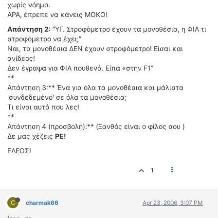
χωρίς νόημα.
ΑΡΑ, έπρεπε να κάνεις ΜΟΚΟ!
Απάντηση 2:
”ΥΓ. Στροφόμετρο έχουν τα μονοθέσια, η ΦΙΑ τι
στροφόμετρο να έχει;”
Ναι, τα μονοθέσια ΔΕΝ έχουν στροφόμετρο! Είσαι και
ανίδεος!
Δεν έγραψα για ΦΙΑ πουθενά. Είπα «στην F1”
**
Απάντηση 3:** Ένα για όλα τα μονοθέσια και μάλιστα
'συνδεδεμένο' σε όλα τα μονοθέσια;
Τι είναι αυτά που λες!
**
Απάντηση 4 (προσβολή):** (Ξανθός είναι ο φίλος σου )
Δε μας χέζεις
ΡΕ!
ΕΛΕΟΣ!
1
C
charmak66
Apr 23, 2006, 3:07 PM