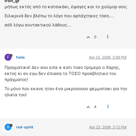
iron_gr
μήπως εκτός από το κατσικάκι, έφαγες και το χιούμορ σου;
Ειλικρινά δεν βλέπω το λόγο που αρπάχτηκες τόσο....
edit λόγω συντακτικού λάθους...
0
F
funis
Apr 23, 2006, 3:09 PM
Πραγματικα! Δεν σου ειπε κ κατι τοσο τρομερο ο Χαρης,
εκτος κι αν εγω δεν έπιασα το ΤΟΣΟ προσβλητικο του
πράγματος!
Το μόνο που εκανε ηταν ένα μικροοοοοο ψεμματακι για την
ηλικία του!
4
R
red-spirit
Apr 23, 2006, 3:12 PM