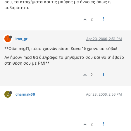
σου, τα στοιχήματα και τις μπύρες με έννοιες όπως η
σοβαρότητα.
2
I
iron_gr
Apr 23, 2006, 2:51 PM
**Φίλε migf1, πόσο χρονών είσαι; Κανα 15χρονο σε κόβω!
Αν ήμουν mod θα διέγραφα τα μηνύματά σου και θα σ' έβαζα
στη θέση σου με PM!**
2
C
charmak66
Apr 23, 2006, 2:56 PM
2