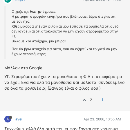
ΟΔΗΓΟΥΜΕ
ΕΠΙΚΑΙΡΟΤΗΤΑ
Ο χρήστης
iron_gr
έγραψε:
Η μέτρηση στροφών κινητήρα που βλέπουμε, ξέρω ότι γίνεται
ΑΓΩΝΕΣ
με τον ήχο.
CLASSIC
Χθες μιλούσα μ' έναν φίλο και μου έσπασε τα ούμπαλα ότι αυτό
δεν ισχύει και ότι αποκλείεται να μην έχουν στροφόμετρο στην
F1.
ΑΡΧΕΙΟ ΤΕΥΧΩΝ
Βάλαμε και στοίχημα, μια μπίρα!
Που θα βρω στοιχεία για αυτό, που να εξηγεί και το γιατί να μην
έχουν στροφόμετρο;
Μάλλον στο Google.
ΥΓ. Στροφόμετρο έχουν τα μονοθέσια, η ΦΙΑ τι στροφόμετρο
να έχει; Ένα για όλα τα μονοθέσια και μάλιστα 'συνδεδεμένο'
σε όλα τα μονοθέσια; (Ξανθός είναι ο φίλος σου )
2
A
avel
Apr 23, 2006, 10:55 AM
Συγγνώμη, αλλά όλα αυτά που εμφανίζονται στο γράφημα