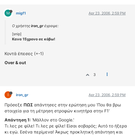
M
migf1
Apr 23, 2006, 2:59 PM
Ο χρήστης
iron_gr
έγραψε:
[snip]
Κανα 15χρονο σε κόβω!
Κοντά έπεσες (+-1)
Over & out
3
I
iron_gr
Apr 23, 2006, 2:59 PM
Πρόσεξε
ΠΩΣ
απάντησες στην ερώτηση μου 'Που θα βρω
στοιχεία για τη μέτρηση στροφών κινητήρα στην F1'
Απάντηση 1:
'Μάλλον στο Google.'
Τι λες ρε φίλε! Τι λες ρε φίλε! Είσαι σοβαρός; Αυτό το ήξερα
κι εγώ. Εσένα περίμενα! Άκρως προκλητική απάντηση και