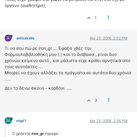
όργανο (αισθητήρα);
1
A
antsakalis
Apr 23, 2006, 2:32 PM
Τι να σου πώ ρε iron_gr ... Έψαξα χθές την
Φορμουλοβιβλιοθήκη μου ( ) και το διάβασα , είναι δυο
χρονών κείμενο αυτό , και μάλιστα είχε κριθει αρνητικά απο
τους συντάκτες ...
Μπορεί να έχουν αλλάξει τα πράγματα σε αυτάτα δυο χρόνια
.....
Δεν το δένω σκοινί - κορδόνι .....
3
M
migf1
Apr 23, 2006, 2:36 PM
Ο χρήστης
iron_gr
έγραψε: