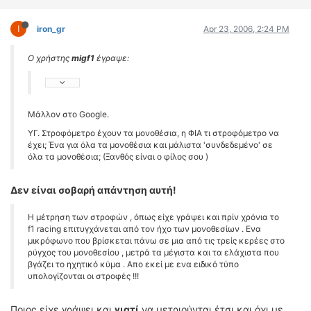
I
iron_gr
Apr 23, 2006, 2:24 PM
Ο χρήστης
migf1
έγραψε:
Μάλλον στο Google.
ΥΓ. Στροφόμετρο έχουν τα μονοθέσια, η ΦΙΑ τι στροφόμετρο να
έχει; Ένα για όλα τα μονοθέσια και μάλιστα 'συνδεδεμένο' σε
όλα τα μονοθέσια; (Ξανθός είναι ο φίλος σου )
Δεν είναι σοβαρή απάντηση αυτή!
Η μέτρηση των στροφών , όπως είχε γράψει και πρίν χρόνια το
f1 racing επιτυγχάνεται από τον ήχο των μονοθεσίων . Ενα
μικρόφωνο που βρίσκεται πάνω σε μια από τις τρείς κερέες στο
ρύγχος του μονοθεσίου , μετρά τα μέγιστα και τα ελάχιστα που
βγάζει το ηχητικό κύμα . Απο εκεί με ενα ειδικό τύπο
υπολογίζονται οι στροφές !!!
Ποιος είχε γράψει και
γιατί
να μετριούνται έτσι και όχι με