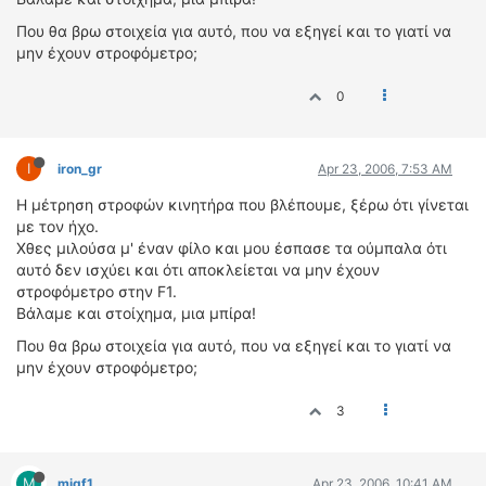
ΔΙΕΘΝΕΙΣ ΑΓΩΝΕΣ
Που θα βρω στοιχεία για αυτό, που να εξηγεί και το γιατί να
ΕΛΛΗΝΙΚΟΙ ΑΓΩΝΕΣ
μην έχουν στροφόμετρο;
0
ΤΙΜΕΣ
4T CLASSIC
I
iron_gr
Apr 23, 2006, 7:53 AM
ΜΟΝΤΕΛΑ
ΚΑΤΑΣΚΕΥΑΣΤΕΣ
Η μέτρηση στροφών κινητήρα που βλέπουμε, ξέρω ότι γίνεται
με τον ήχο.
ΠΡΟΣΩΠΙΚΟΤΗΤΕΣ
Χθες μιλούσα μ' έναν φίλο και μου έσπασε τα ούμπαλα ότι
ΑΓΩΝΙΣΤΙΚΑ ΑΥΤΟΚΙΝΗΤΑ
αυτό δεν ισχύει και ότι αποκλείεται να μην έχουν
ΑΓΩΝΕΣ/ΔΙΟΡΓΑΝΩΣΕΙΣ
στροφόμετρο στην F1.
Βάλαμε και στοίχημα, μια μπίρα!
ΑΓΟΡΑ
Που θα βρω στοιχεία για αυτό, που να εξηγεί και το γιατί να
ΠΩΛΗΣΕΙΣ
μην έχουν στροφόμετρο;
ΠΡΟΣΦΟΡΕΣ
3
ΜΕΤΑΧΕΙΡΙΣΜΕΝΑ
2ΤΡΟΧΟΙ
M
migf1
Apr 23, 2006, 10:41 AM