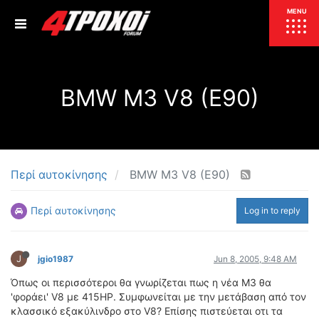
ΕΠΙΚΑΙΡΟΤΗΤΑ
MENU
ΕΛΛΑΔΑ
BMW M3 V8 (E90)
ΚΟΣΜΟΣ
ΤΙΜΕΣ
ΕΚΘΕΣΕΙΣ
ΕΚΔΗΛΩΣΕΙΣ 4Τ
ΣΥΝΕΝΤΕΥΞΕΙΣ
4ΤΡΟΧΟΙ
Περί αυτοκίνησης
BMW M3 V8 (E90)
ΔΟΚΙΜΕΣ
Περί αυτοκίνησης
Log in to reply
TEST
ΣΥΓΚΡΙΣΗ
ΠΑΡΟΥΣΙΑΣΕΙΣ
ΣΥΓΚΡΙΤΙΚΕΣ ΔΟΚΙΜΕΣ
J
jgio1987
Jun 8, 2005, 9:48 AM
ΑΓΩΝΙΣΤΙΚΕΣ ΓΝΩΡΙΜΙΕΣ
Όπως οι περισσότεροι θα γνωρίζεται πως η νέα Μ3 θα
ΔΟΚΙΜΕΣ ΕΛΑΣΤΙΚΩΝ
'φοράει' V8 με 415ΗP. Συμφωνείται με την μετάβαση από τον
ΕΙΔΙΚΕΣ ΔΙΑΔΡΟΜΕΣ
κλασσικό εξακύλινδρο στο V8? Επίσης πιστεύεται οτι τα