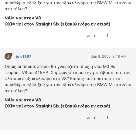
ΟΔΟΙΠΟΡΙΚΑ
περιθώρια εξέλιξης για τον εξακύλινδρο της ΒMW M φτάνουν
στο τέλος?
VIDEO
ΝΑΙ= ναί στον V8
4TTV
OXI= ναί στον Straight Six (εξακύλινδρο εν σειρά)
ΝΕΑ ΜΟΝΤΕΛΑ
0
ΑΓΩΝΕΣ
CANDID CAMERA
J
jgio1987
Jun 8, 2005, 9:48 AM
ΤΕΧΝΟΛΟΓΙΑ
Όπως οι περισσότεροι θα γνωρίζεται πως η νέα Μ3 θα
ΕΙΔΗΣΕΙΣ – ΠΑΡΟΥΣΙΑΣΕΙΣ
'φοράει' V8 με 415ΗP. Συμφωνείται με την μετάβαση από τον
ΛΕΞΙΚΟ
κλασσικό εξακύλινδρο στο V8? Επίσης πιστεύεται οτι τα
περιθώρια εξέλιξης για τον εξακύλινδρο της ΒMW M φτάνουν
ΠΕΡΙΒΑΛΛΟΝ
στο τέλος?
ΔΟΚΙΜΕΣ – ΠΑΡΟΥΣΙΑΣΕΙΣ
ΝΑΙ= ναί στον V8
ΕΙΔΗΣΕΙΣ
OXI= ναί στον Straight Six (εξακύλινδρο εν σειρά)
0
ΑΓΩΝΕΣ
FORMULA 1
WRC