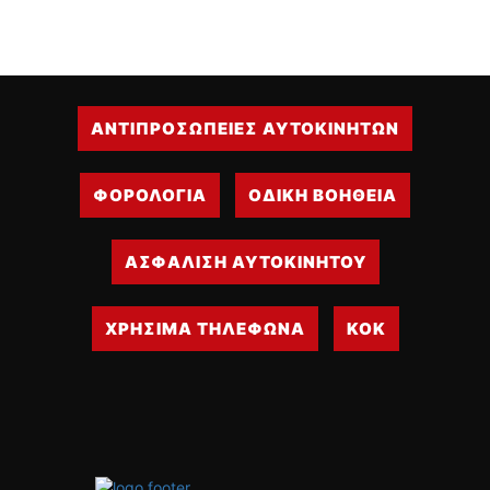
ΔΙΕΘΝΕΙΣ ΑΓΩΝΕΣ
ΕΛΛΗΝΙΚΟΙ ΑΓΩΝΕΣ
ΤΙΜΕΣ
ΑΝΤΙΠΡΟΣΩΠΕΙΕΣ ΑΥΤΟΚΙΝΗΤΩΝ
4T CLASSIC
ΜΟΝΤΕΛΑ
ΦΟΡΟΛΟΓΙΑ
ΟΔΙΚΗ ΒΟΗΘΕΙΑ
ΚΑΤΑΣΚΕΥΑΣΤΕΣ
ΠΡΟΣΩΠΙΚΟΤΗΤΕΣ
ΑΣΦΑΛΙΣΗ ΑΥΤΟΚΙΝΗΤΟΥ
ΑΓΩΝΙΣΤΙΚΑ ΑΥΤΟΚΙΝΗΤΑ
ΑΓΩΝΕΣ/ΔΙΟΡΓΑΝΩΣΕΙΣ
ΧΡΗΣΙΜΑ ΤΗΛΕΦΩΝΑ
ΚΟΚ
ΑΓΟΡΑ
ΠΩΛΗΣΕΙΣ
ΠΡΟΣΦΟΡΕΣ
ΜΕΤΑΧΕΙΡΙΣΜΕΝΑ
2ΤΡΟΧΟΙ