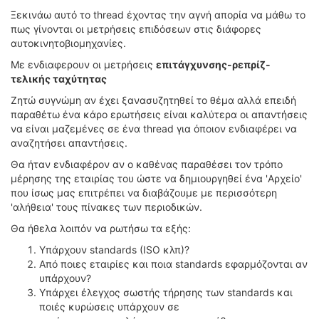
ΟΔΟΙΠΟΡΙΚΑ
Ξεκινάω αυτό το thread έχοντας την αγνή απορία να μάθω το
πως γίνονται οι μετρήσεις επιδόσεων στις διάφορες
VIDEO
αυτοκινητοβιομηχανίες.
4TTV
Με ενδιαφερουν οι μετρήσεις
επιτάγχυνσης-ρεπρίζ-
ΝΕΑ ΜΟΝΤΕΛΑ
τελικής ταχύτητας
ΑΓΩΝΕΣ
Ζητώ συγνώμη αν έχει ξανασυζητηθεί το θέμα αλλά επειδή
CANDID CAMERA
παραθέτω ένα κάρο ερωτήσεις είναι καλύτερα οι απαντήσεις
να είναι μαζεμένες σε ένα thread για όποιον ενδιαφέρει να
ΤΕΧΝΟΛΟΓΙΑ
αναζητήσει απαντήσεις.
ΕΙΔΗΣΕΙΣ – ΠΑΡΟΥΣΙΑΣΕΙΣ
Θα ήταν ενδιαφέρον αν ο καθένας παραθέσει τον τρόπο
μέρησης της εταιρίας του ώστε να δημιουργηθεί ένα 'Aρχείο'
ΛΕΞΙΚΟ
που ίσως μας επιτρέπει να διαβάζουμε με περισσότερη
'αλήθεια' τους πίνακες των περιοδικών.
ΠΕΡΙΒΑΛΛΟΝ
Θα ήθελα λοιπόν να ρωτήσω τα εξής:
ΔΟΚΙΜΕΣ – ΠΑΡΟΥΣΙΑΣΕΙΣ
ΕΙΔΗΣΕΙΣ
Υπάρχουν standards (ISO κλπ)?
Aπό ποιες εταιρίες και ποια standards εφαρμόζονται αν
υπάρχουν?
ΑΓΩΝΕΣ
Υπάρχει έλεγχος σωστής τήρησης των standards και
FORMULA 1
ποιές κυρώσεις υπάρχουν σε
WRC