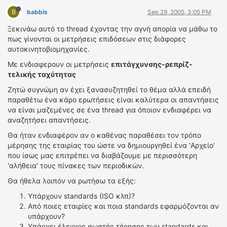
B
babbis
Sep 29, 2005, 3:05 PM
Ξεκινάω αυτό το thread έχοντας την αγνή απορία να μάθω το
πως γίνονται οι μετρήσεις επιδόσεων στις διάφορες
αυτοκινητοβιομηχανίες.
Με ενδιαφερουν οι μετρήσεις
επιτάγχυνσης-ρεπρίζ-
τελικής ταχύτητας
Ζητώ συγνώμη αν έχει ξανασυζητηθεί το θέμα αλλά επειδή
παραθέτω ένα κάρο ερωτήσεις είναι καλύτερα οι απαντήσεις
να είναι μαζεμένες σε ένα thread για όποιον ενδιαφέρει να
αναζητήσει απαντήσεις.
Θα ήταν ενδιαφέρον αν ο καθένας παραθέσει τον τρόπο
μέρησης της εταιρίας του ώστε να δημιουργηθεί ένα 'Aρχείο'
που ίσως μας επιτρέπει να διαβάζουμε με περισσότερη
'αλήθεια' τους πίνακες των περιοδικών.
Θα ήθελα λοιπόν να ρωτήσω τα εξής:
Υπάρχουν standards (ISO κλπ)?
Aπό ποιες εταιρίες και ποια standards εφαρμόζονται αν
υπάρχουν?
Υπάρχει έλεγχος σωστής τήρησης των standards και