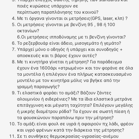
ποιές κυρώσεις υπάρχουν σε
περίπτωση παραπλάνησης του κοινού?
Με τι όργανα γίνονται οι μετρήσεις(GPS, laser, κλπ) ?
Οι μετρήσεις γίνονται με βενζίνη 95 , 98 ή 100
οκτανίων?
6.Οι μετρήσεις ιπποδύναμης με τι βενζίνη γίνονται?
Το ρεζερβουάρ είναι άδειο, μισογεμάτο ή γεμάτο?
Υπάρχεί μόνο ο οδηγός ή υπάρχει και συνοδηγός +
αποσκευές και τι βάρος έχουν αυτές?
Με τι κινητήρα γίνεται η μέτρηση? Για παράδειγμα
έχουν ένα 1600άρι «στρωμένο» και τον φοράνε σε όλα
τα μοντέλα ή επιλέγουν ένα πλήρως κατασκευασμένο
μοντέλο με τον κινητήρα μόλις να βγήκε από την
γραμμή παραγωγής?
Τι ελαστικά φοράει το αμάξι? Βάζουν ζάντες
αλουμινίου ή σιδερένιες? Με τα ίδια ελαστικά μετράνε
επιτάγχυνση και μέγιστη ταχύτητα? Επιλέγουν μεγάλης
ή μικρής διαμέτρου ρόδα? Τα έχουν σε σωστή πίεση ή
τα φουσκώνουν παραπάνω πριν την μέτρηση?
Το αμάξι είναι φουλ σε υγρά ή αφαιρούν πχ λάδι, φρέον
και υγρό φρένων κατά την διάρκεια της μέτρησης?
Σε τι συνθήκες θερμοκρασίας-υγρασίας-ανέμου