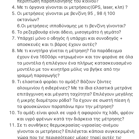
περίπτωση παραπλάνησης του κοινού?
ΔΙΕΘΝΕΙΣ ΑΓΩΝΕΣ
Με τι όργανα γίνονται οι μετρήσεις(GPS, laser, κλπ) ?
Οι μετρήσεις γίνονται με βενζίνη 95 , 98 ή 100
ΕΛΛΗΝΙΚΟΙ ΑΓΩΝΕΣ
οκτανίων?
6.Οι μετρήσεις ιπποδύναμης με τι βενζίνη γίνονται?
ΤΙΜΕΣ
Το ρεζερβουάρ είναι άδειο, μισογεμάτο ή γεμάτο?
Υπάρχεί μόνο ο οδηγός ή υπάρχει και συνοδηγός +
4T CLASSIC
αποσκευές και τι βάρος έχουν αυτές?
ΜΟΝΤΕΛΑ
Με τι κινητήρα γίνεται η μέτρηση? Για παράδειγμα
έχουν ένα 1600άρι «στρωμένο» και τον φοράνε σε όλα
ΚΑΤΑΣΚΕΥΑΣΤΕΣ
τα μοντέλα ή επιλέγουν ένα πλήρως κατασκευασμένο
ΠΡΟΣΩΠΙΚΟΤΗΤΕΣ
μοντέλο με τον κινητήρα μόλις να βγήκε από την
ΑΓΩΝΙΣΤΙΚΑ ΑΥΤΟΚΙΝΗΤΑ
γραμμή παραγωγής?
Τι ελαστικά φοράει το αμάξι? Βάζουν ζάντες
ΑΓΩΝΕΣ/ΔΙΟΡΓΑΝΩΣΕΙΣ
αλουμινίου ή σιδερένιες? Με τα ίδια ελαστικά μετράνε
επιτάγχυνση και μέγιστη ταχύτητα? Επιλέγουν μεγάλης
ΑΓΟΡΑ
ή μικρής διαμέτρου ρόδα? Τα έχουν σε σωστή πίεση ή
ΠΩΛΗΣΕΙΣ
τα φουσκώνουν παραπάνω πριν την μέτρηση?
ΠΡΟΣΦΟΡΕΣ
Το αμάξι είναι φουλ σε υγρά ή αφαιρούν πχ λάδι, φρέον
και υγρό φρένων κατά την διάρκεια της μέτρησης?
ΜΕΤΑΧΕΙΡΙΣΜΕΝΑ
Σε τι συνθήκες θερμοκρασίας-υγρασίας-ανέμου
γίνονται οι μετρήσεις? Επιλέγεται κάποια συγκεκριμένη
2ΤΡΟΧΟΙ
χώρα που τις περισσότερες μέρες τηρεί αυτές τις