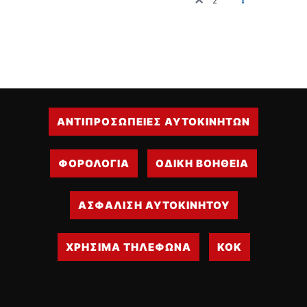
2
ΔΙΕΘΝΕΙΣ ΑΓΩΝΕΣ
ΕΛΛΗΝΙΚΟΙ ΑΓΩΝΕΣ
ΤΙΜΕΣ
4T CLASSIC
ΜΟΝΤΕΛΑ
ΑΝΤΙΠΡΟΣΩΠΕΙΕΣ ΑΥΤΟΚΙΝΗΤΩΝ
ΚΑΤΑΣΚΕΥΑΣΤΕΣ
ΠΡΟΣΩΠΙΚΟΤΗΤΕΣ
ΦΟΡΟΛΟΓΙΑ
ΟΔΙΚΗ ΒΟΗΘΕΙΑ
ΑΓΩΝΙΣΤΙΚΑ ΑΥΤΟΚΙΝΗΤΑ
ΑΓΩΝΕΣ/ΔΙΟΡΓΑΝΩΣΕΙΣ
ΑΣΦΑΛΙΣΗ ΑΥΤΟΚΙΝΗΤΟΥ
ΑΓΟΡΑ
ΠΩΛΗΣΕΙΣ
ΧΡΗΣΙΜΑ ΤΗΛΕΦΩΝΑ
ΚΟΚ
ΠΡΟΣΦΟΡΕΣ
ΜΕΤΑΧΕΙΡΙΣΜΕΝΑ
2ΤΡΟΧΟΙ