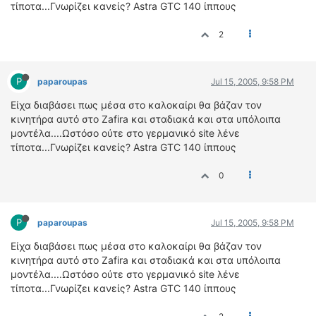
ΟΔΟΙΠΟΡΙΚΑ
τίποτα...Γνωρίζει κανείς? Astra GTC 140 ίππους
2
VIDEO
4TTV
ΝΕΑ ΜΟΝΤΕΛΑ
P
paparoupas
Jul 15, 2005, 9:58 PM
ΑΓΩΝΕΣ
Είχα διαβάσει πως μέσα στο καλοκαίρι θα βάζαν τον
CANDID CAMERA
κινητήρα αυτό στο Zafira και σταδιακά και στα υπόλοιπα
μοντέλα....Ωστόσο ούτε στο γερμανικό site λένε
ΤΕΧΝΟΛΟΓΙΑ
τίποτα...Γνωρίζει κανείς? Astra GTC 140 ίππους
ΕΙΔΗΣΕΙΣ – ΠΑΡΟΥΣΙΑΣΕΙΣ
0
ΛΕΞΙΚΟ
ΠΕΡΙΒΑΛΛΟΝ
P
paparoupas
Jul 15, 2005, 9:58 PM
ΔΟΚΙΜΕΣ – ΠΑΡΟΥΣΙΑΣΕΙΣ
ΕΙΔΗΣΕΙΣ
Είχα διαβάσει πως μέσα στο καλοκαίρι θα βάζαν τον
κινητήρα αυτό στο Zafira και σταδιακά και στα υπόλοιπα
μοντέλα....Ωστόσο ούτε στο γερμανικό site λένε
ΑΓΩΝΕΣ
τίποτα...Γνωρίζει κανείς? Astra GTC 140 ίππους
FORMULA 1
WRC