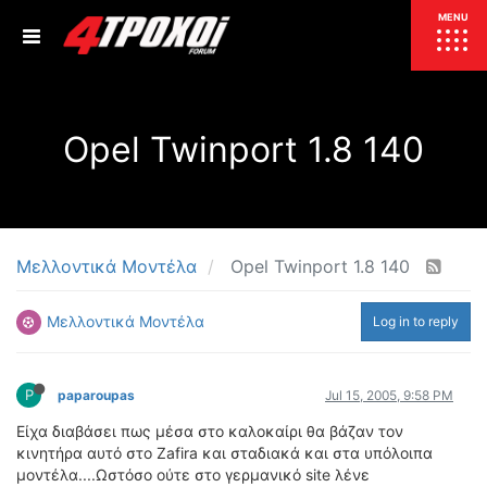
ΕΠΙΚΑΙΡΟΤΗΤΑ
MENU
ΕΛΛΑΔΑ
Opel Twinport 1.8 140
ΚΟΣΜΟΣ
ΤΙΜΕΣ
ΕΚΘΕΣΕΙΣ
ΕΚΔΗΛΩΣΕΙΣ 4Τ
ΣΥΝΕΝΤΕΥΞΕΙΣ
4ΤΡΟΧΟΙ
Μελλοντικά Μοντέλα
Opel Twinport 1.8 140
ΔΟΚΙΜΕΣ
Μελλοντικά Μοντέλα
Log in to reply
TEST
ΣΥΓΚΡΙΣΗ
ΠΑΡΟΥΣΙΑΣΕΙΣ
ΣΥΓΚΡΙΤΙΚΕΣ ΔΟΚΙΜΕΣ
P
paparoupas
Jul 15, 2005, 9:58 PM
ΑΓΩΝΙΣΤΙΚΕΣ ΓΝΩΡΙΜΙΕΣ
Είχα διαβάσει πως μέσα στο καλοκαίρι θα βάζαν τον
ΔΟΚΙΜΕΣ ΕΛΑΣΤΙΚΩΝ
κινητήρα αυτό στο Zafira και σταδιακά και στα υπόλοιπα
ΕΙΔΙΚΕΣ ΔΙΑΔΡΟΜΕΣ
μοντέλα....Ωστόσο ούτε στο γερμανικό site λένε