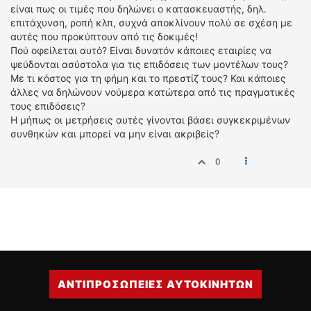
είναι πως οι τιμές που δηλώνει ο κατασκευαστής, δηλ.
ΔΙΕΘΝΕΙΣ ΑΓΩΝΕΣ
επιτάχυνση, ροπή κλπ, συχνά αποκλίνουν πολύ σε σχέση με
ΕΛΛΗΝΙΚΟΙ ΑΓΩΝΕΣ
αυτές που προκύπτουν από τις δοκιμές!
Πού οφείλεται αυτό? Είναι δυνατόν κάποιες εταιρίες να
ΤΙΜΕΣ
ψεύδονται ασύστολα για τις επιδόσεις των μοντέλων τους?
Με τι κόστος για τη φήμη και το πρεστίζ τους? Και κάποιες
άλλες να δηλώνουν νούμερα κατώτερα από τις πραγματικές
4T CLASSIC
τους επιδόσεις?
ΜΟΝΤΕΛΑ
Η μήπως οι μετρήσεις αυτές γίνονται βάσει συγκεκριμένων
ΚΑΤΑΣΚΕΥΑΣΤΕΣ
συνθηκών και μπορεί να μην είναι ακριβείς?
ΠΡΟΣΩΠΙΚΟΤΗΤΕΣ
0
ΑΓΩΝΙΣΤΙΚΑ ΑΥΤΟΚΙΝΗΤΑ
ΑΓΩΝΕΣ/ΔΙΟΡΓΑΝΩΣΕΙΣ
ΑΓΟΡΑ
ΠΩΛΗΣΕΙΣ
ΠΡΟΣΦΟΡΕΣ
ΜΕΤΑΧΕΙΡΙΣΜΕΝΑ
ΑΝΤΙΠΡΟΣΩΠΕΙΕΣ ΑΥΤΟΚΙΝΗΤΩΝ
2ΤΡΟΧΟΙ