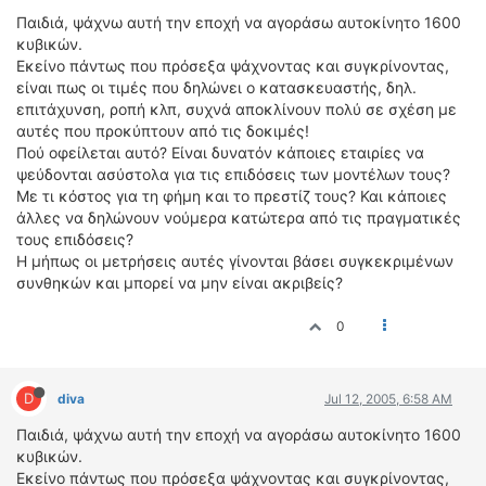
ΟΔΟΙΠΟΡΙΚΑ
Παιδιά, ψάχνω αυτή την εποχή να αγοράσω αυτοκίνητο 1600
κυβικών.
VIDEO
Εκείνο πάντως που πρόσεξα ψάχνοντας και συγκρίνοντας,
4TTV
είναι πως οι τιμές που δηλώνει ο κατασκευαστής, δηλ.
επιτάχυνση, ροπή κλπ, συχνά αποκλίνουν πολύ σε σχέση με
ΝΕΑ ΜΟΝΤΕΛΑ
αυτές που προκύπτουν από τις δοκιμές!
ΑΓΩΝΕΣ
Πού οφείλεται αυτό? Είναι δυνατόν κάποιες εταιρίες να
CANDID CAMERA
ψεύδονται ασύστολα για τις επιδόσεις των μοντέλων τους?
Με τι κόστος για τη φήμη και το πρεστίζ τους? Και κάποιες
ΤΕΧΝΟΛΟΓΙΑ
άλλες να δηλώνουν νούμερα κατώτερα από τις πραγματικές
τους επιδόσεις?
ΕΙΔΗΣΕΙΣ – ΠΑΡΟΥΣΙΑΣΕΙΣ
Η μήπως οι μετρήσεις αυτές γίνονται βάσει συγκεκριμένων
ΛΕΞΙΚΟ
συνθηκών και μπορεί να μην είναι ακριβείς?
ΠΕΡΙΒΑΛΛΟΝ
0
ΔΟΚΙΜΕΣ – ΠΑΡΟΥΣΙΑΣΕΙΣ
ΕΙΔΗΣΕΙΣ
D
diva
Jul 12, 2005, 6:58 AM
ΑΓΩΝΕΣ
Παιδιά, ψάχνω αυτή την εποχή να αγοράσω αυτοκίνητο 1600
FORMULA 1
κυβικών.
Εκείνο πάντως που πρόσεξα ψάχνοντας και συγκρίνοντας,
WRC