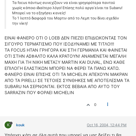
Τα focus πάντως συνεχίζουν να είναι γρηγορότερα παντού
χωρίς κάποιο ιδιαίτερο λόγο! Επίσης πολύ αργα΄είναι τα Subaru!
Mπορεί να το εξηγήσει κανείς!
To 1 λεπτό διαφορά του Μαρτιν από το Λεμπ του δίνει σχεδόν
την νίκη!
EINAI ΦΑΝΕΡΟ ΟΤΙ Ο LOEB ΔΕΝ ΠΙΕΖΕΙ ΕΠΙΔΙΩΚΟΝΤΑΣ ΤΟΝ
ΣΙΓΟΥΡΟ ΤΕΡΜΑΤΙΣΜΟ ΠΟΥ ΙΣΟΔΥΝΑΜΕΙ ΜΕ ΤΙΤΛΟ!!!
ΤΑ FOCUS ΗΤΑΝ ΓΡΗΓΟΡΑ ΚΑΙ ΣΤΗ ΓΕΡΜΑΝΙΑ ΚΑΙ ΦΑΙΝΕΤΑΙ
ΟΤΙ ΣΤΗΝ ΑΣΦΑΛΤΟ ΚΑΛΑ ΚΡΑΤΟΥΝ! ΑΝΑΜΕΝΕΤΑΙ ΜΕΓΑΛΗ
ΜΑΧΗ ΓΙΑ ΤΗ ΝΙΚΗ ΜΕΤΑΞΥ MARTIN KAI DUVAL, ΕΝΩ ΚΑΘΕ
ΕΠΙΛΟΓΗ ΕΛΑΣΤΙΚΩΝ ΜΠΟΡΕΙ ΝΑ ΦΕΡΕΙ ΤΑ ΠΑΝΩ ΚΑΤΩ.
ΦΑΝΕΡΟ ΕΙΝΑΙ ΕΠΙΣΗΣ ΟΤΙ TA MICHELIN ΑΠΕΧΟΥΝ ΜΑΚΡΑΝ
ΑΠΟ ΤΑ PIRELLI ΣΕ ΤΕΤΟΙΕΣ ΣΥΝΘΗΚΕΣ ΜΕ ΑΠΟΤΕΛΕΣΜΑ ΤΑ
SUBARU ΝΑ ΣΕΡΝΟΝΤΑΙ. ΕΚΤΟΣ ΒΕΒΑΙΑ ΑΠΟ ΑΥΤΟ ΤΟΥ
SARRAZIN ΠΟΥ ΦΟΡΑΕΙ MICHELIN
0
K
kouk
Oct 16, 2004, 12:44 PM
Υπάρχει κάτι σε όλα αυτά που μπορεί να μας δείξει τι θα