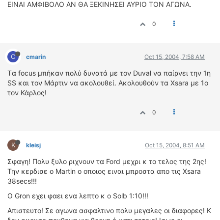
ΕΙΝΑΙ ΑΜΦΙΒΟΛΟ ΑΝ ΘΑ ΞΕΚΙΝΗΣΕΙ ΑΥΡΙΟ ΤΟΝ ΑΓΩΝΑ.
0
C
cmarin
Oct 15, 2004, 7:58 AM
Tα focus μπήκαν πολύ δυνατά με τον Duval να παίρνει την 1η
SS και τον Μάρτιν να ακολουθεί. Ακολουθούν τα Xsara με 1ο
τον Κάρλος!
0
K
kleisj
Oct 15, 2004, 8:51 AM
Σφαγη! Πολυ ξυλο ριχνουν τα Ford μεχρι κ το τελος της 2ης!
Την κερδισε ο Martin ο οποιος ειναι μπροστα απο τις Xsara
38secs!!!
Ο Gron εχει φαει ενα λεπτο κ ο Solb 1:10!!!
Απιστευτο! Σε αγωνα ασφαλτινο πολυ μεγαλες οι διαφορες! Κ