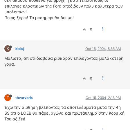
δεν ακουσα πουθενα για βροχη ή κατι τετοιο! Ισως οι
επιλογες ελαστικων της Ford αποδιδουν πολυ καλυτερα των
υπολοιπων!
Ποιος ξερει! Το μεσημερι θα δουμε!
0
K
kleisj
Oct 15, 2004, 8:56 AM
Μαλιστα, απ οτι διαβασα ρισκαραν επιλεγοντας μαλακοτερη
γομα.
0
T
thvarveris
Oct 15, 2004, 2:16 PM
Έχω την αίσθηση βλέποντας τα αποτέλέσματα μετα την 4η
SS ότι ο LOEB θα πάρει αγώνα και πρωτάθλημα στην Κορσική!
Του αξίζει!