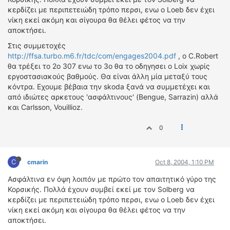
κερδίζει με περιπετειώδη τρόπο περσι, ενω ο Loeb δεν έχει
ΔΙΕΘΝΕΙΣ ΑΓΩΝΕΣ
νίκη εκεί ακόμη και σίγουρα θα θέλει φέτος να την
ΕΛΛΗΝΙΚΟΙ ΑΓΩΝΕΣ
αποκτήσει.
Στις συμμετοχές
ΤΙΜΕΣ
http://ffsa.turbo.m6.fr/tdc/com/engages2004.pdf
, ο C.Robert
θα τρέξει το 2ο 307 ενω το 3ο θα το οδηγησει ο Loix χωρίς
4T CLASSIC
εργοστασιακούς βαθμούς. Θα είναι άλλη μία μεταξύ τους
ΜΟΝΤΕΛΑ
κόντρα. Εχουμε βέβαια την skoda ξανά να συμμετέχει και
ΚΑΤΑΣΚΕΥΑΣΤΕΣ
από ιδιώτες αρκετους 'ασφάλτινους' (Bengue, Sarrazin) αλλά
και Carlsson, Vouillioz.
ΠΡΟΣΩΠΙΚΟΤΗΤΕΣ
ΑΓΩΝΙΣΤΙΚΑ ΑΥΤΟΚΙΝΗΤΑ
0
ΑΓΩΝΕΣ/ΔΙΟΡΓΑΝΩΣΕΙΣ
ΑΓΟΡΑ
C
cmarin
Oct 8, 2004, 1:10 PM
ΠΩΛΗΣΕΙΣ
Ασφάλτινα εν όψη λοιπόν με πρώτο τον απαιτητικό γύρο της
ΠΡΟΣΦΟΡΕΣ
Κορσικής. Πολλά έχουν συμβεί εκεί με τον Solberg να
ΜΕΤΑΧΕΙΡΙΣΜΕΝΑ
κερδίζει με περιπετειώδη τρόπο περσι, ενω ο Loeb δεν έχει
νίκη εκεί ακόμη και σίγουρα θα θέλει φέτος να την
αποκτήσει.
2ΤΡΟΧΟΙ