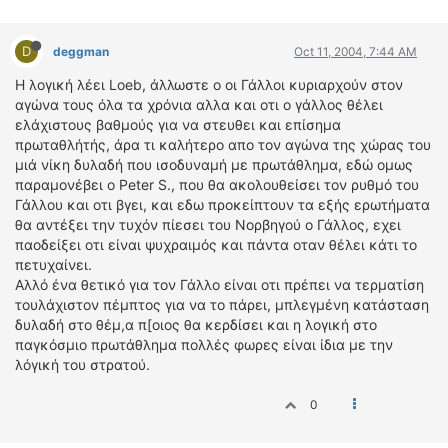
D
deggman
Oct 11, 2004, 7:44 AM
Η λογική λέει Loeb, άλλωστε ο οι Γάλλοι κυριαρχούν στον
αγώνα τους όλα τα χρόνια αλλα και οτι ο γάλλος θέλει
ελάχιστους βαθμούς για να στευθει και επίσημα
πρωταθλήτής, άρα τι καλήτερο απο τον αγώνα της χώρας του
μιά νίκη δυλαδή που ισοδυναμή με πρωτάθλημα, εδώ ομως
παραμονέβει ο Peter S., που θα ακολουθείσει τον ρυθμό του
Γάλλου και οτι βγει, και εδω προκείπτουν τα εξής ερωτήματα
θα αντέξει την τυχόν πίεσει του Νορβηγού ο Γάλλος, εχει
παοδείξει οτι είναι ψυχραιμός και πάντα οταν θέλει κάτι το
πετυχαίνει.
Αλλό ένα θετικό για τον Γάλλο είναι οτι πρέπει να τερματίση
τουλάχιστον πέμπτος για να το πάρει, μπλεγμένη κατάσταση
δυλαδή στο θέμ,α π[οιος θα κερδίσει και η λογική στο
παγκόσμιο πρωτάθλημα πολλές φωρες είναι ίδια με την
λόγική του στρατού.
0