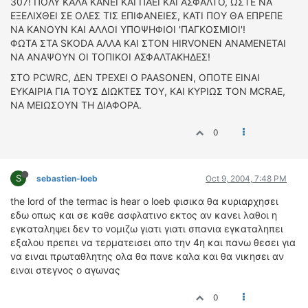
307! ΠΟΛΥ ΚΑΛΑ ΚΑΝΕΙ ΚΑΙ ΠΑΕΙ ΚΑΙ ΑΣΦΑΛΤΟ, ΩΣΤΕ ΝΑ
ΕΞΕΛΙΧΘΕΙ ΣΕ ΟΛΕΣ ΤΙΣ ΕΠΙΦΑΝΕΙΕΣ, ΚΑΤΙ ΠΟΥ ΘΑ ΕΠΡΕΠΕ
ΝΑ ΚΑΝΟΥΝ ΚΑΙ ΑΛΛΟΙ ΥΠΟΨΗΦΙΟΙ 'ΠΑΓΚΟΣΜΙΟΙ'!
ΦΩΤΑ ΣΤΑ SKODA ΑΛΛΑ ΚΑΙ ΣΤΟΝ HIRVONEN ΑΝΑΜΕΝΕΤΑΙ
ΝΑ ΑΝΑΨΟΥΝ ΟΙ ΤΟΠΙΚΟΙ ΑΣΦΑΛΤΑΚΗΔΕΣ!
ΣΤΟ PCWRC, ΔΕΝ ΤΡΕΧΕΙ Ο PAASONEN, ΟΠΟΤΕ ΕΙΝΑΙ
ΕΥΚΑΙΡΙΑ ΓΙΑ ΤΟΥΣ ΔΙΩΚΤΕΣ ΤΟΥ, ΚΑΙ ΚΥΡΙΩΣ ΤΟΝ MCRAE,
ΝΑ ΜΕΙΩΣΟΥΝ ΤΗ ΔΙΑΦΟΡΑ.
0
S
sebastien-loeb
Oct 9, 2004, 7:48 PM
the lord of the termac is hear ο loeb φισικα θα κυριαρχησει
εδω οπως και σε καθε ασφλατινο εκτος αν κανει λαθοι η
εγκαταληψει δεν το νομιζω γιατι γιατι σπανια εγκαταληπει
εξαλου πρεπει να τερματεισει απο την 4η και πανω θεσει για
να ειναι πρωταθλητης ολα θα πανε καλα και θα νικησει αν
ειναι στεγνος ο αγωνας
0