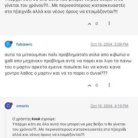
γίνεται του χρόνου?!!...Με περισσότερους κατασκευαστές
στο π[αιχνίδι αλλά και νέους όρους να ετοιμάζονται?!!
0
F
fabiawrc
Oct 16, 2004, 2:09 PM
αυτα τα μιτσουμπισι παλι προβληματα!ο σολα απο κιβωτιο ο
galli απο μηχανικο προβλημα.αντε να παρει και λιγο τα πανω
του ο μαρτιν αρκετα εμεινε πισω!και λει να κανει κανα
χοντρο λαθος ο μαρτιν και να το παρει ο duval???
0
C
cmarin
Oct 16, 2004, 4:19 PM
Ο χρήστης
kouk
έγραψε:
Υπάρχει κάτι σε όλα αυτά που μπορεί να μας δείξει τι θα γίνεται
του χρόνου?!!...Με περισσότερους κατασκευαστές στο π[αιχνίδι
αλλά και νέους όρους να ετοιμάζονται?!!