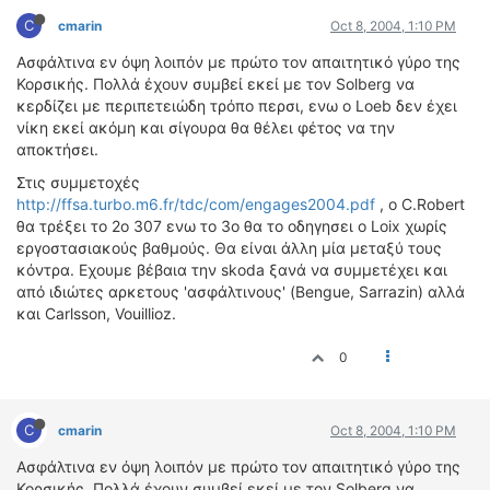
ΟΔΟΙΠΟΡΙΚΑ
C
cmarin
Oct 8, 2004, 1:10 PM
VIDEO
Ασφάλτινα εν όψη λοιπόν με πρώτο τον απαιτητικό γύρο της
Κορσικής. Πολλά έχουν συμβεί εκεί με τον Solberg να
4TTV
κερδίζει με περιπετειώδη τρόπο περσι, ενω ο Loeb δεν έχει
ΝΕΑ ΜΟΝΤΕΛΑ
νίκη εκεί ακόμη και σίγουρα θα θέλει φέτος να την
ΑΓΩΝΕΣ
αποκτήσει.
CANDID CAMERA
Στις συμμετοχές
http://ffsa.turbo.m6.fr/tdc/com/engages2004.pdf
, ο C.Robert
ΤΕΧΝΟΛΟΓΙΑ
θα τρέξει το 2ο 307 ενω το 3ο θα το οδηγησει ο Loix χωρίς
ΕΙΔΗΣΕΙΣ – ΠΑΡΟΥΣΙΑΣΕΙΣ
εργοστασιακούς βαθμούς. Θα είναι άλλη μία μεταξύ τους
κόντρα. Εχουμε βέβαια την skoda ξανά να συμμετέχει και
ΛΕΞΙΚΟ
από ιδιώτες αρκετους 'ασφάλτινους' (Bengue, Sarrazin) αλλά
και Carlsson, Vouillioz.
ΠΕΡΙΒΑΛΛΟΝ
ΔΟΚΙΜΕΣ – ΠΑΡΟΥΣΙΑΣΕΙΣ
0
ΕΙΔΗΣΕΙΣ
ΑΓΩΝΕΣ
C
cmarin
Oct 8, 2004, 1:10 PM
FORMULA 1
Ασφάλτινα εν όψη λοιπόν με πρώτο τον απαιτητικό γύρο της
WRC
Κορσικής. Πολλά έχουν συμβεί εκεί με τον Solberg να