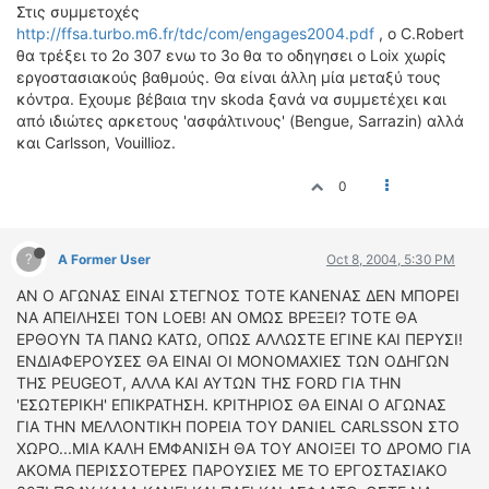
ΟΔΗΓΟΥΜΕ
Στις συμμετοχές
http://ffsa.turbo.m6.fr/tdc/com/engages2004.pdf
, ο C.Robert
ΕΠΙΚΑΙΡΟΤΗΤΑ
θα τρέξει το 2ο 307 ενω το 3ο θα το οδηγησει ο Loix χωρίς
ΑΓΩΝΕΣ
εργοστασιακούς βαθμούς. Θα είναι άλλη μία μεταξύ τους
CLASSIC
κόντρα. Εχουμε βέβαια την skoda ξανά να συμμετέχει και
από ιδιώτες αρκετους 'ασφάλτινους' (Bengue, Sarrazin) αλλά
και Carlsson, Vouillioz.
ΑΡΧΕΙΟ ΤΕΥΧΩΝ
0
?
A Former User
Oct 8, 2004, 5:30 PM
ΑΝ Ο ΑΓΩΝΑΣ ΕΙΝΑΙ ΣΤΕΓΝΟΣ ΤΟΤΕ ΚΑΝΕΝΑΣ ΔΕΝ ΜΠΟΡΕΙ
ΝΑ ΑΠΕΙΛΗΣΕΙ ΤΟΝ LOEB! ΑΝ ΟΜΩΣ ΒΡΕΞΕΙ? ΤΟΤΕ ΘΑ
ΕΡΘΟΥΝ ΤΑ ΠΑΝΩ ΚΑΤΩ, ΟΠΩΣ ΑΛΛΩΣΤΕ ΕΓΙΝΕ ΚΑΙ ΠΕΡΥΣΙ!
ΕΝΔΙΑΦΕΡΟΥΣΕΣ ΘΑ ΕΙΝΑΙ ΟΙ ΜΟΝΟΜΑΧΙΕΣ ΤΩΝ ΟΔΗΓΩΝ
ΤΗΣ PEUGEOT, ΑΛΛΑ ΚΑΙ ΑΥΤΩΝ ΤΗΣ FORD ΓΙΑ ΤΗΝ
'ΕΣΩΤΕΡΙΚΗ' ΕΠΙΚΡΑΤΗΣΗ. ΚΡΙΤΗΡΙΟΣ ΘΑ ΕΙΝΑΙ Ο ΑΓΩΝΑΣ
ΓΙΑ ΤΗΝ ΜΕΛΛΟΝΤΙΚΗ ΠΟΡΕΙΑ ΤΟΥ DANIEL CARLSSON ΣΤΟ
ΧΩΡΟ...ΜΙΑ ΚΑΛΗ ΕΜΦΑΝΙΣΗ ΘΑ ΤΟΥ ΑΝΟΙΞΕΙ ΤΟ ΔΡΟΜΟ ΓΙΑ
ΑΚΟΜΑ ΠΕΡΙΣΣΟΤΕΡΕΣ ΠΑΡΟΥΣΙΕΣ ΜΕ ΤΟ ΕΡΓΟΣΤΑΣΙΑΚΟ