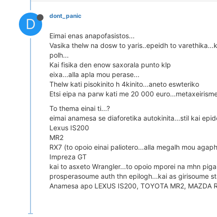
dont_panic
D
Eimai enas anapofasistos...
Vasika thelw na dosw to yaris..epeidh to varethika...
polh...
Kai fisika den enow saxorala punto klp
eixa...alla apla mou perase...
Thelw kati pisokinito h 4kinito...aneto eswteriko
Etsi eipa na parw kati me 20 000 euro...metaxeiris
To thema einai ti...?
eimai anamesa se diaforetika autokinita...stil kai ep
Lexus IS200
MR2
RX7 (to opoio einai paliotero...alla megalh mou agaph
Impreza GT
kai to asxeto Wrangler...to opoio mporei na mhn pigaine
prosperasoume auth thn epilogh...kai as girisoume 
Anamesa apo LEXUS IS200, TOYOTA MR2, MAZDA RX7 