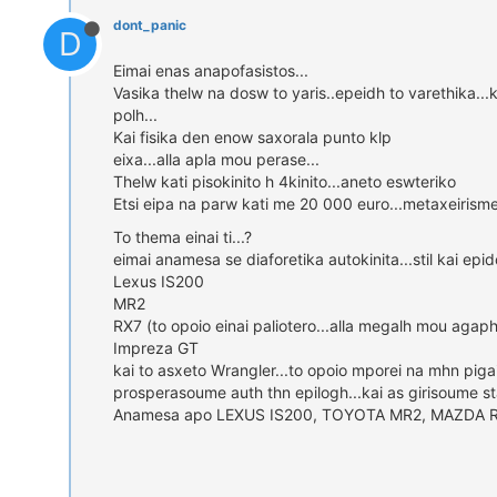
dont_panic
D
Eimai enas anapofasistos...
Vasika thelw na dosw to yaris..epeidh to varethika...
polh...
Kai fisika den enow saxorala punto klp
eixa...alla apla mou perase...
Thelw kati pisokinito h 4kinito...aneto eswteriko
Etsi eipa na parw kati me 20 000 euro...metaxeiris
To thema einai ti...?
eimai anamesa se diaforetika autokinita...stil kai ep
Lexus IS200
MR2
RX7 (to opoio einai paliotero...alla megalh mou agaph
Impreza GT
kai to asxeto Wrangler...to opoio mporei na mhn pigaine
prosperasoume auth thn epilogh...kai as girisoume 
Anamesa apo LEXUS IS200, TOYOTA MR2, MAZDA RX7 