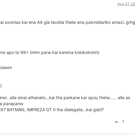
Aug 31, 2
kai exontas kai ena A4 gia taxidia thelw ena paixnidiariko amaxi..grh
meno apo to 99+ (mhn parw kai kanena kolokotronh)
idosewn
)
i...alla einai athanato...kai tha parkarw kai opou thelw...... alla as
sta parapanw
BATMAN, IMPREZA GT ti tha dialegate...kai giati?
1