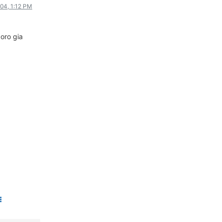
004, 1:12 PM
ΟΔΟΙΠΟΡΙΚΑ
VIDEO
goro gia
4TTV
ΝΕΑ ΜΟΝΤΕΛΑ
ΑΓΩΝΕΣ
CANDID CAMERA
ΤΕΧΝΟΛΟΓΙΑ
ΕΙΔΗΣΕΙΣ – ΠΑΡΟΥΣΙΑΣΕΙΣ
ΛΕΞΙΚΟ
ΠΕΡΙΒΑΛΛΟΝ
ΔΟΚΙΜΕΣ – ΠΑΡΟΥΣΙΑΣΕΙΣ
ΕΙΔΗΣΕΙΣ
ΑΓΩΝΕΣ
FORMULA 1