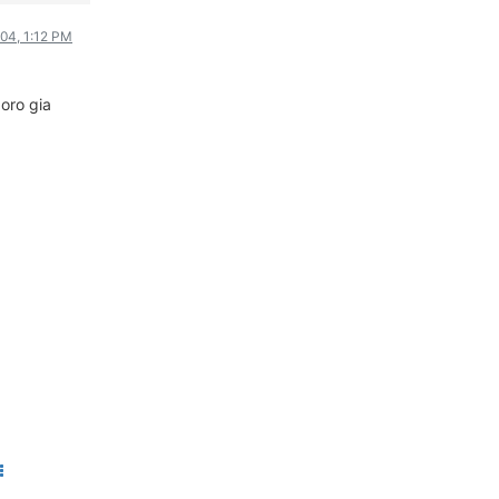
ΟΔΗΓΟΥΜΕ
004, 1:12 PM
ΕΠΙΚΑΙΡΟΤΗΤΑ
ΑΓΩΝΕΣ
goro gia
CLASSIC
ΑΡΧΕΙΟ ΤΕΥΧΩΝ