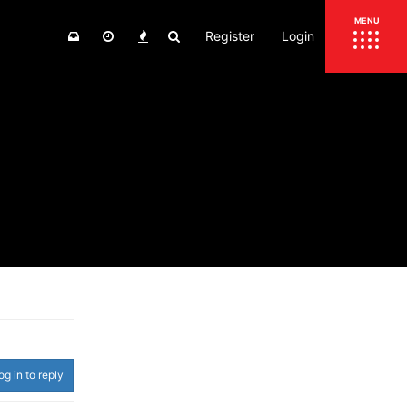
Register
Login
ΕΠΙΚΑΙΡΟΤΗΤΑ
MENU
ΕΛΛΑΔΑ
ΚΟΣΜΟΣ
ΤΙΜΕΣ
ΕΚΘΕΣΕΙΣ
ΕΚΔΗΛΩΣΕΙΣ 4Τ
ΣΥΝΕΝΤΕΥΞΕΙΣ
4ΤΡΟΧΟΙ
ΔΟΚΙΜΕΣ
TEST
ΣΥΓΚΡΙΣΗ
ΠΑΡΟΥΣΙΑΣΕΙΣ
ΣΥΓΚΡΙΤΙΚΕΣ ΔΟΚΙΜΕΣ
ΑΓΩΝΙΣΤΙΚΕΣ ΓΝΩΡΙΜΙΕΣ
og in to reply
ΔΟΚΙΜΕΣ ΕΛΑΣΤΙΚΩΝ
ΕΙΔΙΚΕΣ ΔΙΑΔΡΟΜΕΣ