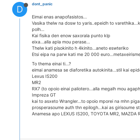
dont_panic
D
Eimai enas anapofasistos...
Vasika thelw na dosw to yaris..epeidh to varethika...
polh...
Kai fisika den enow saxorala punto klp
eixa...alla apla mou perase...
Thelw kati pisokinito h 4kinito...aneto eswteriko
Etsi eipa na parw kati me 20 000 euro...metaxeiris
To thema einai ti...?
eimai anamesa se diaforetika autokinita...stil kai ep
Lexus IS200
MR2
RX7 (to opoio einai paliotero...alla megalh mou agaph
Impreza GT
kai to asxeto Wrangler...to opoio mporei na mhn pigaine
prosperasoume auth thn epilogh...kai as girisoume 
Anamesa apo LEXUS IS200, TOYOTA MR2, MAZDA RX7 