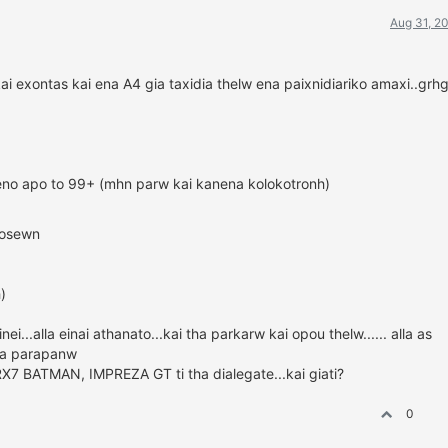
Aug 31, 2
kai exontas kai ena A4 gia taxidia thelw ena paixnidiariko amaxi..grh
meno apo to 99+ (mhn parw kai kanena kolokotronh)
idosewn
)
i...alla einai athanato...kai tha parkarw kai opou thelw...... alla as
sta parapanw
BATMAN, IMPREZA GT ti tha dialegate...kai giati?
0