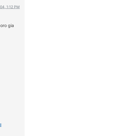
WRC
004, 1:12 PM
ΔΙΕΘΝΕΙΣ ΑΓΩΝΕΣ
ΕΛΛΗΝΙΚΟΙ ΑΓΩΝΕΣ
goro gia
ΤΙΜΕΣ
4T CLASSIC
ΜΟΝΤΕΛΑ
ΚΑΤΑΣΚΕΥΑΣΤΕΣ
ΠΡΟΣΩΠΙΚΟΤΗΤΕΣ
ΑΓΩΝΙΣΤΙΚΑ ΑΥΤΟΚΙΝΗΤΑ
ΑΓΩΝΕΣ/ΔΙΟΡΓΑΝΩΣΕΙΣ
ΑΓΟΡΑ
ΠΩΛΗΣΕΙΣ
ΠΡΟΣΦΟΡΕΣ
ΜΕΤΑΧΕΙΡΙΣΜΕΝΑ
2ΤΡΟΧΟΙ