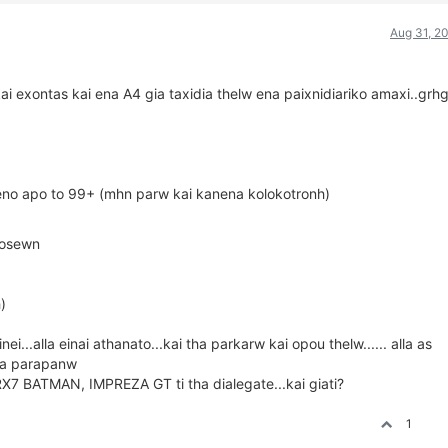
Aug 31, 2
kai exontas kai ena A4 gia taxidia thelw ena paixnidiariko amaxi..grh
meno apo to 99+ (mhn parw kai kanena kolokotronh)
idosewn
)
i...alla einai athanato...kai tha parkarw kai opou thelw...... alla as
sta parapanw
BATMAN, IMPREZA GT ti tha dialegate...kai giati?
1