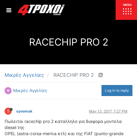
ΕΠΙΚΑΙΡΟΤΗΤΑ
MENU
ΕΛΛΑΔΑ
RACECHIP PRO 2
ΚΟΣΜΟΣ
ΤΙΜΕΣ
ΕΚΘΕΣΕΙΣ
ΕΚΔΗΛΩΣΕΙΣ 4Τ
ΣΥΝΕΝΤΕΥΞΕΙΣ
4ΤΡΟΧΟΙ
Μικρές Αγγελίες
RACECHIP PRO 2
ΔΟΚΙΜΕΣ
Μικρές Αγγελίες
Log in to reply
TEST
ΣΥΓΚΡΙΣΗ
ΠΑΡΟΥΣΙΑΣΕΙΣ
ΣΥΓΚΡΙΤΙΚΕΣ ΔΟΚΙΜΕΣ
S
synomak
May 13, 2017, 7:27 PM
ΑΓΩΝΙΣΤΙΚΕΣ ΓΝΩΡΙΜΙΕΣ
Πωλειται racechip pro 2 καταλληλο για διαφορα μοντελα
ΔΟΚΙΜΕΣ ΕΛΑΣΤΙΚΩΝ
diesel της
ΕΙΔΙΚΕΣ ΔΙΑΔΡΟΜΕΣ
OPEL (astra-corsa-meriva κτλ) και της FIAT (punto-grande