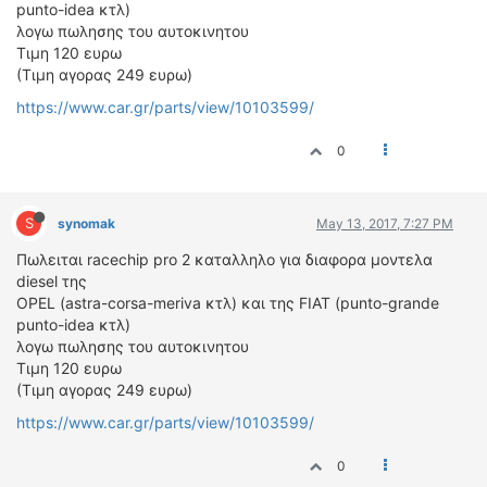
ΟΔΟΙΠΟΡΙΚΑ
punto-idea κτλ)
λογω πωλησης του αυτοκινητου
Τιμη 120 ευρω
VIDEO
(Τιμη αγορας 249 ευρω)
4TTV
https://www.car.gr/parts/view/10103599/
ΝΕΑ ΜΟΝΤΕΛΑ
ΑΓΩΝΕΣ
0
CANDID CAMERA
ΤΕΧΝΟΛΟΓΙΑ
S
synomak
May 13, 2017, 7:27 PM
ΕΙΔΗΣΕΙΣ – ΠΑΡΟΥΣΙΑΣΕΙΣ
Πωλειται racechip pro 2 καταλληλο για διαφορα μοντελα
ΛΕΞΙΚΟ
diesel της
OPEL (astra-corsa-meriva κτλ) και της FIAT (punto-grande
ΠΕΡΙΒΑΛΛΟΝ
punto-idea κτλ)
λογω πωλησης του αυτοκινητου
ΔΟΚΙΜΕΣ – ΠΑΡΟΥΣΙΑΣΕΙΣ
Τιμη 120 ευρω
ΕΙΔΗΣΕΙΣ
(Τιμη αγορας 249 ευρω)
https://www.car.gr/parts/view/10103599/
ΑΓΩΝΕΣ
FORMULA 1
0
WRC