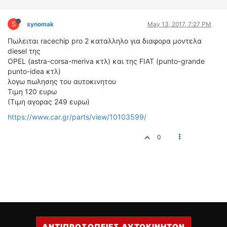
ΔΙΕΘΝΕΙΣ ΑΓΩΝΕΣ
S
ΕΛΛΗΝΙΚΟΙ ΑΓΩΝΕΣ
synomak
May 13, 2017, 7:27 PM
Πωλειται racechip pro 2 καταλληλο για διαφορα μοντελα
ΤΙΜΕΣ
diesel της
OPEL (astra-corsa-meriva κτλ) και της FIAT (punto-grande
4T CLASSIC
punto-idea κτλ)
λογω πωλησης του αυτοκινητου
ΜΟΝΤΕΛΑ
Τιμη 120 ευρω
ΚΑΤΑΣΚΕΥΑΣΤΕΣ
(Τιμη αγορας 249 ευρω)
ΠΡΟΣΩΠΙΚΟΤΗΤΕΣ
https://www.car.gr/parts/view/10103599/
ΑΓΩΝΙΣΤΙΚΑ ΑΥΤΟΚΙΝΗΤΑ
ΑΓΩΝΕΣ/ΔΙΟΡΓΑΝΩΣΕΙΣ
0
ΑΓΟΡΑ
ΠΩΛΗΣΕΙΣ
ΠΡΟΣΦΟΡΕΣ
ΜΕΤΑΧΕΙΡΙΣΜΕΝΑ
2ΤΡΟΧΟΙ
ΑΝΤΙΠΡΟΣΩΠΕΙΕΣ ΑΥΤΟΚΙΝΗΤΩΝ