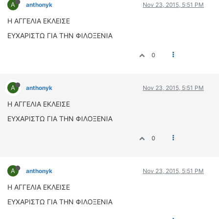
ΟΔΟΙΠΟΡΙΚΑ
A
anthonyk
Nov 23, 2015, 5:51 PM
Η ΑΓΓΕΛΙΑ ΕΚΛΕΙΣΕ
VIDEO
ΕΥΧΑΡΙΣΤΩ ΓΙΑ ΤΗΝ ΦΙΛΟΞΕΝΙΑ
4TTV
ΝΕΑ ΜΟΝΤΕΛΑ
0
ΑΓΩΝΕΣ
CANDID CAMERA
A
anthonyk
Nov 23, 2015, 5:51 PM
ΤΕΧΝΟΛΟΓΙΑ
Η ΑΓΓΕΛΙΑ ΕΚΛΕΙΣΕ
ΕΙΔΗΣΕΙΣ – ΠΑΡΟΥΣΙΑΣΕΙΣ
ΕΥΧΑΡΙΣΤΩ ΓΙΑ ΤΗΝ ΦΙΛΟΞΕΝΙΑ
ΛΕΞΙΚΟ
0
ΠΕΡΙΒΑΛΛΟΝ
ΔΟΚΙΜΕΣ – ΠΑΡΟΥΣΙΑΣΕΙΣ
ΕΙΔΗΣΕΙΣ
A
anthonyk
Nov 23, 2015, 5:51 PM
Η ΑΓΓΕΛΙΑ ΕΚΛΕΙΣΕ
ΑΓΩΝΕΣ
ΕΥΧΑΡΙΣΤΩ ΓΙΑ ΤΗΝ ΦΙΛΟΞΕΝΙΑ
FORMULA 1
WRC