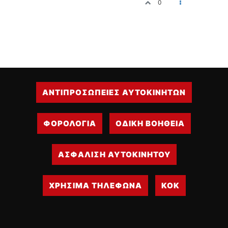
0
ΔΙΕΘΝΕΙΣ ΑΓΩΝΕΣ
ΕΛΛΗΝΙΚΟΙ ΑΓΩΝΕΣ
ΤΙΜΕΣ
4T CLASSIC
ΜΟΝΤΕΛΑ
ΑΝΤΙΠΡΟΣΩΠΕΙΕΣ ΑΥΤΟΚΙΝΗΤΩΝ
ΚΑΤΑΣΚΕΥΑΣΤΕΣ
ΠΡΟΣΩΠΙΚΟΤΗΤΕΣ
ΑΓΩΝΙΣΤΙΚΑ ΑΥΤΟΚΙΝΗΤΑ
ΦΟΡΟΛΟΓΙΑ
ΟΔΙΚΗ ΒΟΗΘΕΙΑ
ΑΓΩΝΕΣ/ΔΙΟΡΓΑΝΩΣΕΙΣ
ΑΣΦΑΛΙΣΗ ΑΥΤΟΚΙΝΗΤΟΥ
ΑΓΟΡΑ
ΠΩΛΗΣΕΙΣ
ΠΡΟΣΦΟΡΕΣ
ΧΡΗΣΙΜΑ ΤΗΛΕΦΩΝΑ
ΚΟΚ
ΜΕΤΑΧΕΙΡΙΣΜΕΝΑ
2ΤΡΟΧΟΙ