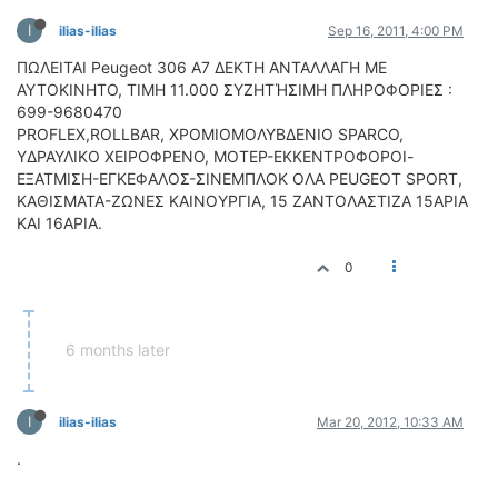
ΔΙΕΘΝΕΙΣ ΑΓΩΝΕΣ
I
ilias-ilias
Sep 16, 2011, 4:00 PM
ΕΛΛΗΝΙΚΟΙ ΑΓΩΝΕΣ
ΠΩΛΕΙΤΑΙ Peugeot 306 A7 ΔΕΚΤΗ ΑΝΤΑΛΛΑΓΗ ΜΕ
ΑΥΤΟΚΙΝΗΤΟ, ΤΙΜΗ 11.000 ΣΥΖΗΤΉΣΙΜΗ ΠΛΗΡΟΦΟΡΙΕΣ :
ΤΙΜΕΣ
699-9680470
PROFLEX,ROLLBAR, ΧΡΟΜΙΟΜΟΛΥΒΔΕΝΙΟ SPARCO,
4T CLASSIC
ΥΔΡΑΥΛΙΚΟ ΧΕΙΡΟΦΡΕΝΟ, ΜΟΤΕΡ-ΕΚΚΕΝΤΡΟΦΟΡΟΙ-
ΕΞΑΤΜΙΣΗ-ΕΓΚΕΦΑΛΟΣ-ΣΙΝΕΜΠΛΟΚ ΟΛΑ PEUGEOT SPORT,
ΜΟΝΤΕΛΑ
ΚΑΘΙΣΜΑΤΑ-ΖΩΝΕΣ ΚΑΙΝΟΥΡΓΙΑ, 15 ΖΑΝΤΟΛΑΣΤΙΖΑ 15ΑΡΙΑ
ΚΑΤΑΣΚΕΥΑΣΤΕΣ
ΚΑΙ 16ΑΡΙΑ.
ΠΡΟΣΩΠΙΚΟΤΗΤΕΣ
ΑΓΩΝΙΣΤΙΚΑ ΑΥΤΟΚΙΝΗΤΑ
0
ΑΓΩΝΕΣ/ΔΙΟΡΓΑΝΩΣΕΙΣ
ΑΓΟΡΑ
6 months later
ΠΩΛΗΣΕΙΣ
ΠΡΟΣΦΟΡΕΣ
I
ilias-ilias
Mar 20, 2012, 10:33 AM
ΜΕΤΑΧΕΙΡΙΣΜΕΝΑ
.
2ΤΡΟΧΟΙ