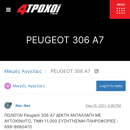
ΕΠΙΚΑΙΡΟΤΗΤΑ
MENU
ΕΛΛΑΔΑ
PEUGEOT 306 A7
ΚΟΣΜΟΣ
ΤΙΜΕΣ
ΕΚΘΕΣΕΙΣ
ΕΚΔΗΛΩΣΕΙΣ 4Τ
ΣΥΝΕΝΤΕΥΞΕΙΣ
4ΤΡΟΧΟΙ
Μικρές Αγγελίες
PEUGEOT 306 A7
ΔΟΚΙΜΕΣ
Μικρές Αγγελίες
Log in to reply
TEST
ΣΥΓΚΡΙΣΗ
ΠΑΡΟΥΣΙΑΣΕΙΣ
ΣΥΓΚΡΙΤΙΚΕΣ ΔΟΚΙΜΕΣ
I
ilias-ilias
Sep 16, 2011, 4:00 PM
ΑΓΩΝΙΣΤΙΚΕΣ ΓΝΩΡΙΜΙΕΣ
ΠΩΛΕΙΤΑΙ Peugeot 306 A7 ΔΕΚΤΗ ΑΝΤΑΛΛΑΓΗ ΜΕ
ΔΟΚΙΜΕΣ ΕΛΑΣΤΙΚΩΝ
ΑΥΤΟΚΙΝΗΤΟ, ΤΙΜΗ 11.000 ΣΥΖΗΤΉΣΙΜΗ ΠΛΗΡΟΦΟΡΙΕΣ :
ΕΙΔΙΚΕΣ ΔΙΑΔΡΟΜΕΣ
699-9680470