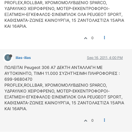
ΟΔΟΙΠΟΡΙΚΑ
PROFLEX,ROLLBAR, ΧΡΟΜΙΟΜΟΛΥΒΔΕΝΙΟ SPARCO,
ΥΔΡΑΥΛΙΚΟ ΧΕΙΡΟΦΡΕΝΟ, ΜΟΤΕΡ-ΕΚΚΕΝΤΡΟΦΟΡΟΙ-
ΕΞΑΤΜΙΣΗ-ΕΓΚΕΦΑΛΟΣ-ΣΙΝΕΜΠΛΟΚ ΟΛΑ PEUGEOT SPORT,
VIDEO
ΚΑΘΙΣΜΑΤΑ-ΖΩΝΕΣ ΚΑΙΝΟΥΡΓΙΑ, 15 ΖΑΝΤΟΛΑΣΤΙΖΑ 15ΑΡΙΑ
4TTV
ΚΑΙ 16ΑΡΙΑ.
ΝΕΑ ΜΟΝΤΕΛΑ
ΑΓΩΝΕΣ
0
CANDID CAMERA
I
ilias-ilias
Sep 16, 2011, 4:00 PM
ΤΕΧΝΟΛΟΓΙΑ
ΕΙΔΗΣΕΙΣ – ΠΑΡΟΥΣΙΑΣΕΙΣ
ΠΩΛΕΙΤΑΙ Peugeot 306 A7 ΔΕΚΤΗ ΑΝΤΑΛΛΑΓΗ ΜΕ
ΑΥΤΟΚΙΝΗΤΟ, ΤΙΜΗ 11.000 ΣΥΖΗΤΉΣΙΜΗ ΠΛΗΡΟΦΟΡΙΕΣ :
ΛΕΞΙΚΟ
699-9680470
PROFLEX,ROLLBAR, ΧΡΟΜΙΟΜΟΛΥΒΔΕΝΙΟ SPARCO,
ΠΕΡΙΒΑΛΛΟΝ
ΥΔΡΑΥΛΙΚΟ ΧΕΙΡΟΦΡΕΝΟ, ΜΟΤΕΡ-ΕΚΚΕΝΤΡΟΦΟΡΟΙ-
ΔΟΚΙΜΕΣ – ΠΑΡΟΥΣΙΑΣΕΙΣ
ΕΞΑΤΜΙΣΗ-ΕΓΚΕΦΑΛΟΣ-ΣΙΝΕΜΠΛΟΚ ΟΛΑ PEUGEOT SPORT,
ΕΙΔΗΣΕΙΣ
ΚΑΘΙΣΜΑΤΑ-ΖΩΝΕΣ ΚΑΙΝΟΥΡΓΙΑ, 15 ΖΑΝΤΟΛΑΣΤΙΖΑ 15ΑΡΙΑ
ΚΑΙ 16ΑΡΙΑ.
ΑΓΩΝΕΣ
0
FORMULA 1
WRC