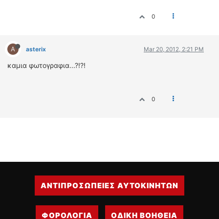
ΟΔΗΓΟΥΜΕ
0
ΕΠΙΚΑΙΡΟΤΗΤΑ
ΑΓΩΝΕΣ
CLASSIC
A
asterix
Mar 20, 2012, 2:21 PM
ΑΡΧΕΙΟ ΤΕΥΧΩΝ
καμια φωτογραφια...?!?!
0
ΑΝΤΙΠΡΟΣΩΠΕΙΕΣ ΑΥΤΟΚΙΝΗΤΩΝ
ΦΟΡΟΛΟΓΙΑ
ΟΔΙΚΗ ΒΟΗΘΕΙΑ