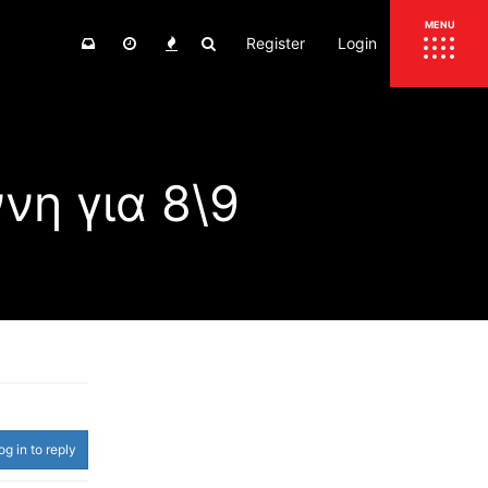
Register
Login
ΕΠΙΚΑΙΡΟΤΗΤΑ
MENU
ΕΛΛΑΔΑ
ΚΟΣΜΟΣ
νη για 8\9
ΤΙΜΕΣ
ΕΚΘΕΣΕΙΣ
ΕΚΔΗΛΩΣΕΙΣ 4Τ
ΣΥΝΕΝΤΕΥΞΕΙΣ
4ΤΡΟΧΟΙ
ΔΟΚΙΜΕΣ
TEST
ΣΥΓΚΡΙΣΗ
ΠΑΡΟΥΣΙΑΣΕΙΣ
ΣΥΓΚΡΙΤΙΚΕΣ ΔΟΚΙΜΕΣ
ΑΓΩΝΙΣΤΙΚΕΣ ΓΝΩΡΙΜΙΕΣ
og in to reply
ΔΟΚΙΜΕΣ ΕΛΑΣΤΙΚΩΝ
ΕΙΔΙΚΕΣ ΔΙΑΔΡΟΜΕΣ