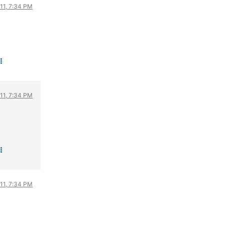
011, 7:34 PM
ΟΔΟΙΠΟΡΙΚΑ
VIDEO
4TTV
ΝΕΑ ΜΟΝΤΕΛΑ
ΑΓΩΝΕΣ
CANDID CAMERA
011, 7:34 PM
ΤΕΧΝΟΛΟΓΙΑ
ΕΙΔΗΣΕΙΣ – ΠΑΡΟΥΣΙΑΣΕΙΣ
ΛΕΞΙΚΟ
ΠΕΡΙΒΑΛΛΟΝ
ΔΟΚΙΜΕΣ – ΠΑΡΟΥΣΙΑΣΕΙΣ
ΕΙΔΗΣΕΙΣ
011, 7:34 PM
ΑΓΩΝΕΣ
FORMULA 1