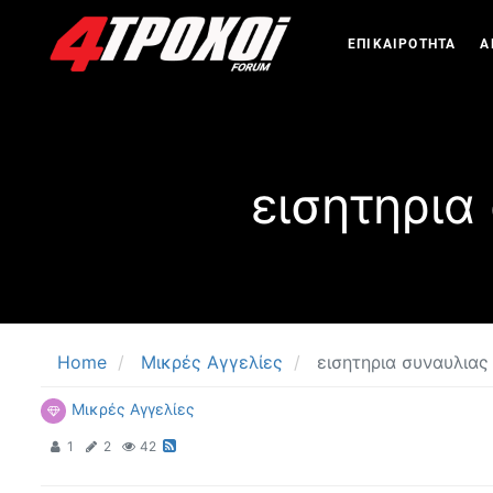
ΕΠΙΚΑΙΡΟΤΗΤΑ
Α
εισητηρια
Home
Μικρές Αγγελίες
εισητηρια συναυλιας
Μικρές Αγγελίες
1
2
42