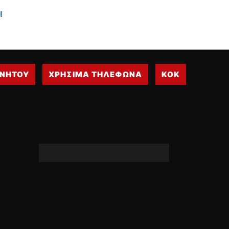
WRC
ΔΙΕΘΝΕΙΣ ΑΓΩΝΕΣ
ΕΛΛΗΝΙΚΟΙ ΑΓΩΝΕΣ
ΤΙΜΕΣ
ΙΝΗΤΟΥ
ΧΡΗΣΙΜΑ ΤΗΛΕΦΩΝΑ
ΚΟΚ
4T CLASSIC
ΜΟΝΤΕΛΑ
ΚΑΤΑΣΚΕΥΑΣΤΕΣ
ΠΡΟΣΩΠΙΚΟΤΗΤΕΣ
ΑΓΩΝΙΣΤΙΚΑ ΑΥΤΟΚΙΝΗΤΑ
ΑΓΩΝΕΣ/ΔΙΟΡΓΑΝΩΣΕΙΣ
ΑΓΟΡΑ
ΠΩΛΗΣΕΙΣ
ΠΡΟΣΦΟΡΕΣ
ΜΕΤΑΧΕΙΡΙΣΜΕΝΑ
2ΤΡΟΧΟΙ