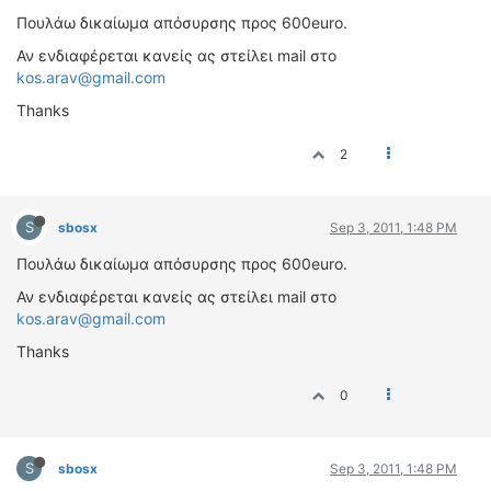
ΟΔΟΙΠΟΡΙΚΑ
Πουλάω δικαίωμα απόσυρσης προς 600euro.
Αν ενδιαφέρεται κανείς ας στείλει mail στο
VIDEO
kos.arav@gmail.com
4TTV
Thanks
ΝΕΑ ΜΟΝΤΕΛΑ
ΑΓΩΝΕΣ
2
CANDID CAMERA
ΤΕΧΝΟΛΟΓΙΑ
S
sbosx
Sep 3, 2011, 1:48 PM
ΕΙΔΗΣΕΙΣ – ΠΑΡΟΥΣΙΑΣΕΙΣ
Πουλάω δικαίωμα απόσυρσης προς 600euro.
ΛΕΞΙΚΟ
Αν ενδιαφέρεται κανείς ας στείλει mail στο
kos.arav@gmail.com
ΠΕΡΙΒΑΛΛΟΝ
Thanks
ΔΟΚΙΜΕΣ – ΠΑΡΟΥΣΙΑΣΕΙΣ
ΕΙΔΗΣΕΙΣ
0
ΑΓΩΝΕΣ
FORMULA 1
S
sbosx
Sep 3, 2011, 1:48 PM
WRC