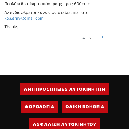
Πουλάω δικαίωμα απόσυρσης προς 600euro.
ΔΙΕΘΝΕΙΣ ΑΓΩΝΕΣ
Αν ενδιαφέρεται κανείς ας στείλει mail στο
ΕΛΛΗΝΙΚΟΙ ΑΓΩΝΕΣ
kos.arav@gmail.com
ΤΙΜΕΣ
Thanks
2
4T CLASSIC
ΜΟΝΤΕΛΑ
ΚΑΤΑΣΚΕΥΑΣΤΕΣ
ΠΡΟΣΩΠΙΚΟΤΗΤΕΣ
ΑΓΩΝΙΣΤΙΚΑ ΑΥΤΟΚΙΝΗΤΑ
ΑΓΩΝΕΣ/ΔΙΟΡΓΑΝΩΣΕΙΣ
ΑΝΤΙΠΡΟΣΩΠΕΙΕΣ ΑΥΤΟΚΙΝΗΤΩΝ
ΑΓΟΡΑ
ΠΩΛΗΣΕΙΣ
ΠΡΟΣΦΟΡΕΣ
ΦΟΡΟΛΟΓΙΑ
ΟΔΙΚΗ ΒΟΗΘΕΙΑ
ΜΕΤΑΧΕΙΡΙΣΜΕΝΑ
ΑΣΦΑΛΙΣΗ ΑΥΤΟΚΙΝΗΤΟΥ
2ΤΡΟΧΟΙ