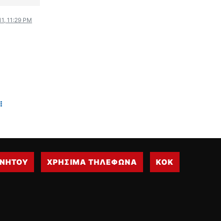
WRC
ΔΙΕΘΝΕΙΣ ΑΓΩΝΕΣ
11, 11:29 PM
ΕΛΛΗΝΙΚΟΙ ΑΓΩΝΕΣ
ΤΙΜΕΣ
4T CLASSIC
ΜΟΝΤΕΛΑ
ΚΑΤΑΣΚΕΥΑΣΤΕΣ
ΠΡΟΣΩΠΙΚΟΤΗΤΕΣ
ΑΓΩΝΙΣΤΙΚΑ ΑΥΤΟΚΙΝΗΤΑ
ΑΓΩΝΕΣ/ΔΙΟΡΓΑΝΩΣΕΙΣ
ΑΓΟΡΑ
ΙΝΗΤΟΥ
ΧΡΗΣΙΜΑ ΤΗΛΕΦΩΝΑ
ΚΟΚ
ΠΩΛΗΣΕΙΣ
ΠΡΟΣΦΟΡΕΣ
ΜΕΤΑΧΕΙΡΙΣΜΕΝΑ
2ΤΡΟΧΟΙ