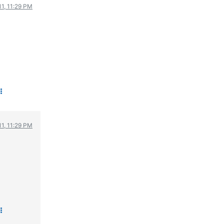
11, 11:29 PM
ΟΔΟΙΠΟΡΙΚΑ
VIDEO
4TTV
ΝΕΑ ΜΟΝΤΕΛΑ
ΑΓΩΝΕΣ
CANDID CAMERA
ΤΕΧΝΟΛΟΓΙΑ
ΕΙΔΗΣΕΙΣ – ΠΑΡΟΥΣΙΑΣΕΙΣ
11, 11:29 PM
ΛΕΞΙΚΟ
ΠΕΡΙΒΑΛΛΟΝ
ΔΟΚΙΜΕΣ – ΠΑΡΟΥΣΙΑΣΕΙΣ
ΕΙΔΗΣΕΙΣ
ΑΓΩΝΕΣ
FORMULA 1