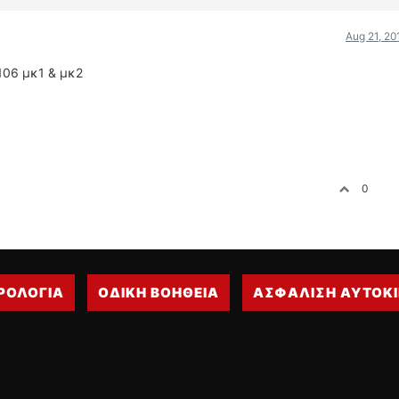
Aug 21, 20
106 μκ1 & μκ2
0
ΡΟΛΟΓΙΑ
ΟΔΙΚΗ ΒΟΗΘΕΙΑ
ΑΣΦΑΛΙΣΗ ΑΥΤΟΚ