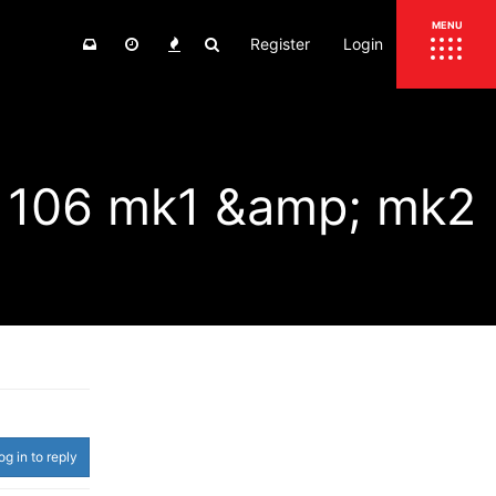
Register
Login
ΕΠΙΚΑΙΡΟΤΗΤΑ
MENU
ΕΛΛΑΔΑ
ΚΟΣΜΟΣ
 106 mk1 &amp; mk2
ΤΙΜΕΣ
ΕΚΘΕΣΕΙΣ
ΕΚΔΗΛΩΣΕΙΣ 4Τ
ΣΥΝΕΝΤΕΥΞΕΙΣ
4ΤΡΟΧΟΙ
ΔΟΚΙΜΕΣ
TEST
ΣΥΓΚΡΙΣΗ
ΠΑΡΟΥΣΙΑΣΕΙΣ
ΣΥΓΚΡΙΤΙΚΕΣ ΔΟΚΙΜΕΣ
ΑΓΩΝΙΣΤΙΚΕΣ ΓΝΩΡΙΜΙΕΣ
og in to reply
ΔΟΚΙΜΕΣ ΕΛΑΣΤΙΚΩΝ
ΕΙΔΙΚΕΣ ΔΙΑΔΡΟΜΕΣ