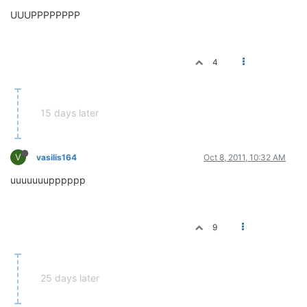
UUUPPPPPPPP
4
15 days later
V
vasilis164
Oct 8, 2011, 10:32 AM
uuuuuuupppppp
9
25 days later